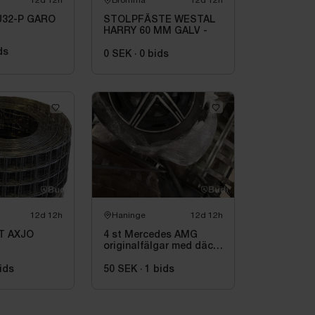
12d 12h
Bromma
12d 12h
U32-P GARO
STOLPFÄSTE WESTAL
HARRY 60 MM GALV -
ds
0 SEK
·
0
bids
12d 12h
Haninge
12d 12h
T AXJO
4 st Mercedes AMG
originalfälgar med däck
19 tum
ids
50 SEK
·
1
bids