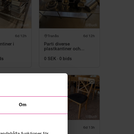
6d 12h
Tranås
6d 12h
tiner i
Parti diverse
plastkantiner och
rostfria bunkar
ds
0 SEK
·
0
bids
Om
6d 13h
Tranås
6d 13h
andahålla funktioner för