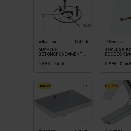
Bromma
12d 11h
Bromma
ADAPTER
TRALLSKRU
BETONGFUNDAMENT
ESSDECK MA
1232,
Ø, TX20, C
0 SEK
·
0
bids
0 SEK
·
0
bid
Unused
Unused