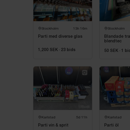
Stockholm
13h 16m
Stockholm
Parti med diverse glas
Blandade tra
blendtec
1,200 SEK
·
23
bids
50 SEK
·
1
bi
Karlstad
5d 11h
Karlstad
Parti vin & sprit
Parti öl