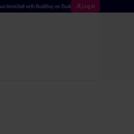
Auctions
Sell with Budi
Buy on Budi
Log in
rch
Log in