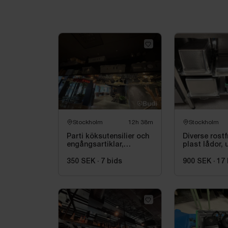
Stockholm
12h 38m
Stockholm
Parti köksutensilier och
Diverse rostf
engångsartiklar,
plast lådor, u
muggar, lock
350 SEK
·
7
bids
900 SEK
·
17