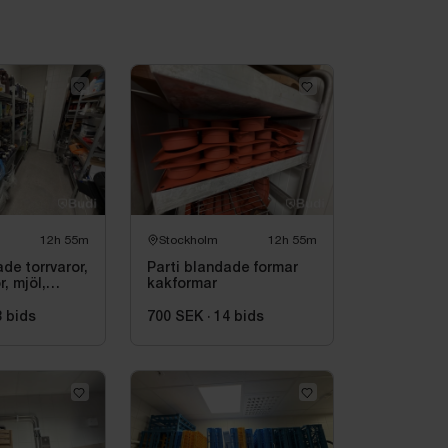
12h 55m
Stockholm
12h 55m
ade torrvaror,
Parti blandade formar
, mjöl,
kakformar
3
bids
700 SEK
·
14
bids