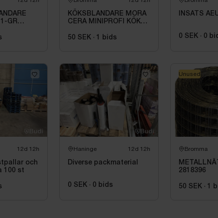
12d 12h
Bromma
12d 12h
Bromma
ANDARE
KÖKSBLANDARE MORA
INSATS AE
 1-GR
CERA MINIPROFI KÖKS
\/C, MED
BL., MED H-DUSCH, R10
0 SEK
·
0
bi
SL NED.
242301
s
50 SEK
·
1
bids
Unused
12d 12h
Haninge
12d 12h
Bromma
stpallar och
Diverse packmaterial
METALLNÄ
 100 st
2818396
0 SEK
·
0
bids
s
50 SEK
·
1
b