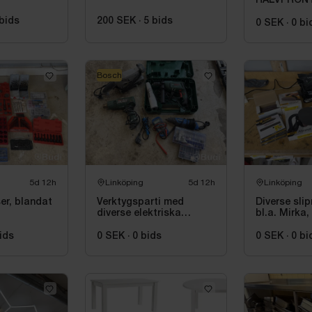
HALVFRONT
150X70 CM 
bids
200 SEK
·
5
bids
GB2164150
0 SEK
·
0
bi
Bosch
5d 12h
Linköping
5d 12h
Linköping
er, blandat
Verktygsparti med
Diverse slip
diverse elektriska
bl.a. Mirka
maskiner, bl.a. Bosch
ids
0 SEK
·
0
bids
0 SEK
·
0
bi