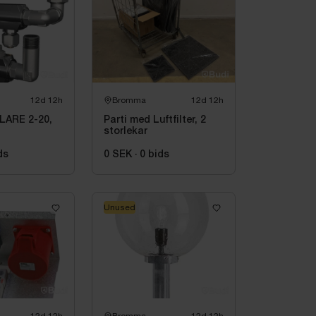
12d 12h
Bromma
12d 12h
LARE 2-20,
Parti med Luftfilter, 2
storlekar
ds
0 SEK
·
0
bids
Unused