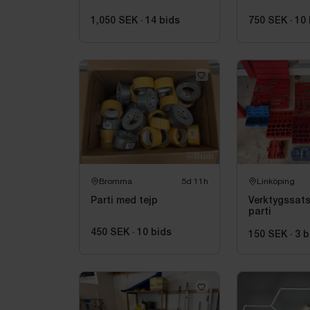
1,050 SEK
·
14
bids
750 SEK
·
10
Bromma
5d 11h
Linköping
Parti med tejp
Verktygssats
parti
450 SEK
·
10
bids
150 SEK
·
3
b