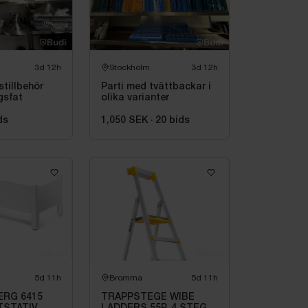
3d 12h
Stockholm
3d 12h
stillbehör
Parti med tvättbackar i
gsfat
olika varianter
ds
1,050 SEK
·
20
bids
5d 11h
Bromma
5d 11h
RG 6415
TRAPPSTEGE WIBE