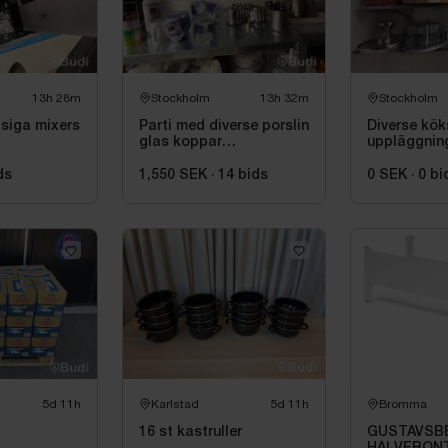
13h 28m
Stockholm
13h 32m
Stockholm
siga mixers
Parti med diverse porslin
Diverse kök
glas koppar
uppläggnin
mjölkkannor
ds
1,550 SEK
·
14
bids
0 SEK
·
0
bi
5d 11h
Karlstad
5d 11h
Bromma
16 st kastruller
GUSTAVSBE