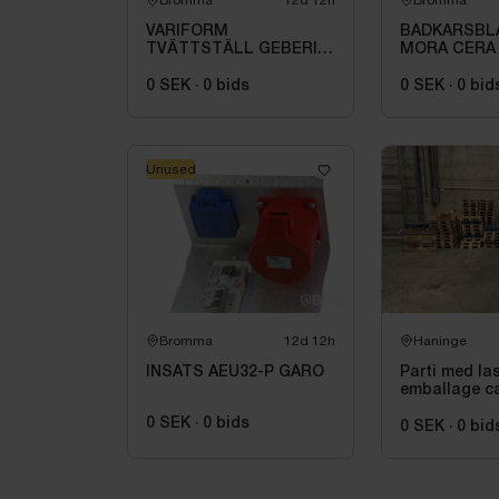
Bromma
12d 12h
Bromma
VARIFORM
BADKARSBL
TVÄTTSTÄLL GEBERIT,
MORA CERA
INBYGGN.REKT
BADK.BL.40C
B=55.T=40.VIT\/KT
OMK.PIP. AN
0 SEK
·
0
bids
0 SEK
·
0
bid
256000
Unused
Bromma
12d 12h
Haninge
INSATS AEU32-P GARO
Parti med la
emballage ca
0 SEK
·
0
bids
0 SEK
·
0
bid