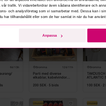
, blandat
Transportlådor 6st, bl.a.
Parti divers
vår trafik. Vi vidarebefordrar även sådana identifierare och anna
Thermo Future Box
lunchserveri
assietter, g
nnons- och analysföretag som vi samarbetar med. Dessa kan i sin
bestick
s
50 SEK
·
1
bids
50 SEK
·
1
b
har tillhandahållit eller som de har samlat in när du har använt 
Unused
Anpassa
6d 13h
Bromma
12d 11h
Bromma
taurang/
Parti med diverse
TAKDUSCH
elkablar, kabelvindor
ATLANTIC 
och fördelningscentraler
PKT. M.TE
160C\/C, 
ds
200 SEK
·
5
bids
100 SEK
·
2
Unused
Unused