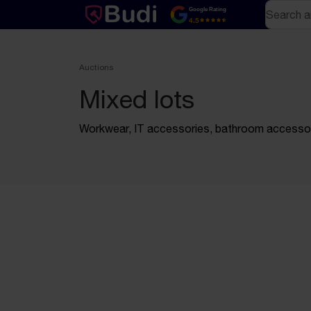
Skip to content
Text-based (markdown) version of this page
Search
Google Rating
4.5
Auctions
Mixed lots
Workwear, IT accessories, bathroom accessor