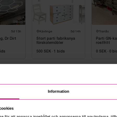
5d 13h
Kävlinge
5d 14h
Tranås
g, Dr Dirt
Stort parti fabriksnya
Parti GN-kan
förskolemöbler
rostfritt
ids
500 SEK
·
1
bids
0 SEK
·
0
bi
Information
cookies
6d 12h
Tranås
6d 12h
Tranås
e för att anpassa innehållet och annonserna till användarna, tillh