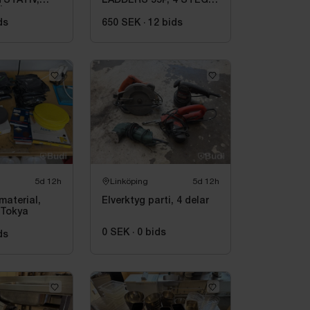
STATIV,
LADDERS 55P, 4 STEG
|
735504
100
ds
650 SEK
·
12
bids
5d 12h
Linköping
5d 12h
material,
Elverktyg parti, 4 delar
, Tokya
0 SEK
·
0
bids
ds