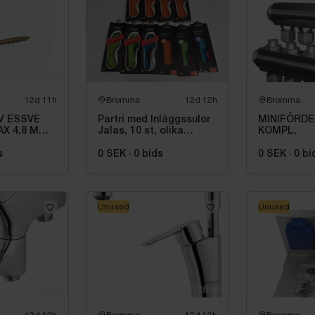
12d 11h
Bromma
12d 12h
Bromma
V ESSVE
Partri med Inläggssulor
MINIFÖRDE
X 4,8 MM
Jalas, 10 st, olika
KOMPL,
ORRSEAL
modeller och storlekar
s
0 SEK
·
0
bids
0 SEK
·
0
bi
Unused
Unused