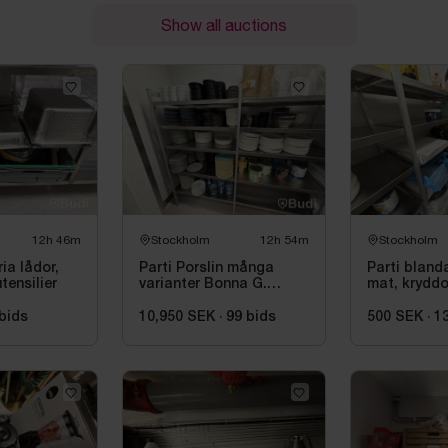
Show all auctions
12h 46m
Stockholm
12h 54m
Stockholm
ria lådor,
Parti Porslin många
Parti bland
tensilier
varianter Bonna G.
mat, kryddor
Benedikt RAK Rakstene
pasta
bids
10,950 SEK
·
99
bids
500 SEK
·
1