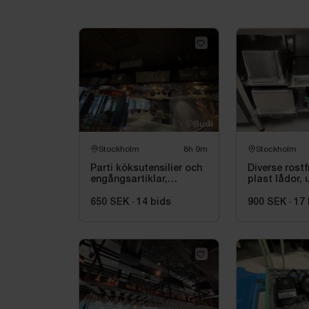
Stockholm
8h 9m
Stockholm
Parti köksutensilier och
Diverse rostf
engångsartiklar,
plast lådor, u
muggar, lock
650 SEK
·
14
bids
900 SEK
·
17