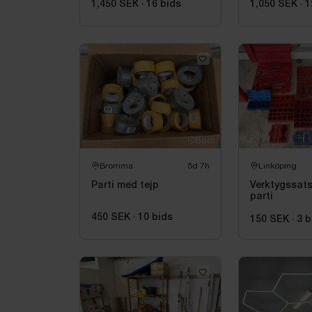
1,450 SEK
·
16
bids
1,050 SEK
·
1
Bromma
5d 7h
Linköping
Parti med tejp
Verktygssats
parti
450 SEK
·
10
bids
150 SEK
·
3
b