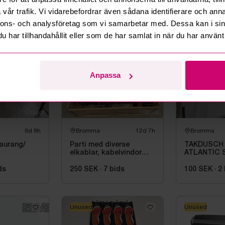
assietter, g
vår trafik. Vi vidarebefordrar även sådana identifierare och anna
bestick
s
50 SEK
·
1
bids
50 SEK
·
1
b
nnons- och analysföretag som vi samarbetar med. Dessa kan i sin
har tillhandahållit eller som de har samlat in när du har använt 
Unused
Anpassa
6d 8h
Bromma
12d 7h
Bromma
taurang/
Parti med diverse
TAKDUSCH
elkablar, kabelvindor
ATLANTIC 
och fördelningscentraler
PKT. M.TE
160C\/C, 
ds
250 SEK
·
7
bids
100 SEK
·
2
Unused
Unused