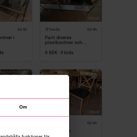
6d 8h
Tranås
6d 8h
tiner i
Parti diverse
plastkantiner och
rostfria bunkar
ds
0 SEK
·
0
bids
Om
6d 8h
Tranås
6d 8h
e för
Stolar, 40 st
andahålla funktioner för
ng, bl.a.