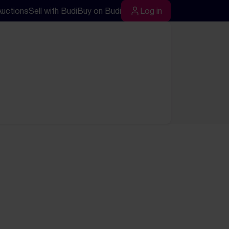
Auctions
Sell with Budi
Buy on Budi
Log in
rch
Log in