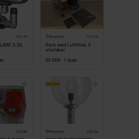
12d 7h
Bromma
12d 7h
LARE 2-20,
Parti med Luftfilter, 2
storlekar
ds
50 SEK
·
1
bids
Unused
12d 8h
Bromma
12d 8h