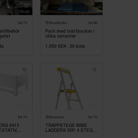
3d 7h
Stockholm
3d 8h
stillbehör
Parti med tvättbackar i
gsfat
olika varianter
ds
1,050 SEK
·
20
bids
5d 7h
Bromma
5d 7h
RG 6415
TRAPPSTEGE WIBE
STATIV,
LADDERS 55P, 4 STEG
|
735504