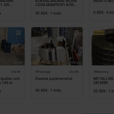
ANDARE
KÖKSBLANDARE MORA
INSATS AE
 1-GR
CERA MINIPROFI KÖKS
\/C, MED
BL., MED H-DUSCH, R10
0 SEK
·
0
bi
SL NED.
242301
s
50 SEK
·
1
bids
Unused
12d 8h
Haninge
12d 8h
Bromma
stpallar och
Diverse packmaterial
METALLNÄ
 100 st
2818396
50 SEK
·
1
bids
s
50 SEK
·
1
b