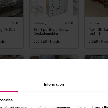
5d 8h
Kävlinge
5d 10h
Tranås
g, Dr Dirt
Stort parti fabriksnya
Parti GN-kan
förskolemöbler
rostfritt
ids
500 SEK
·
1
bids
0 SEK
·
0
bi
Information
6d 8h
Tranås
6d 8h
Tranås
cookies
, blandat
Transportlådor 6st, bl.a.
Parti divers
e för att anpassa innehållet och annonserna till användarna, tillh
Thermo Future Box
lunchserveri