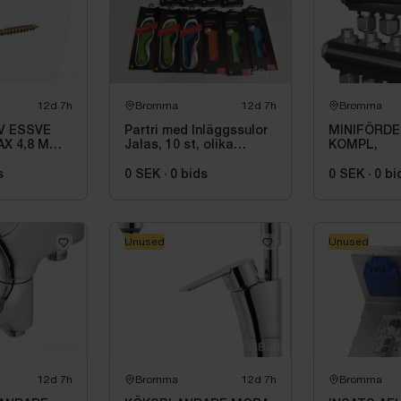
12d 7h
Bromma
12d 7h
Bromma
V ESSVE
Partri med Inläggssulor
MINIFÖRDE
X 4,8 MM
Jalas, 10 st, olika
KOMPL,
ORRSEAL
modeller och storlekar
s
0 SEK
·
0
bids
0 SEK
·
0
bi
Unused
Unused
12d 7h
Bromma
12d 7h
Bromma