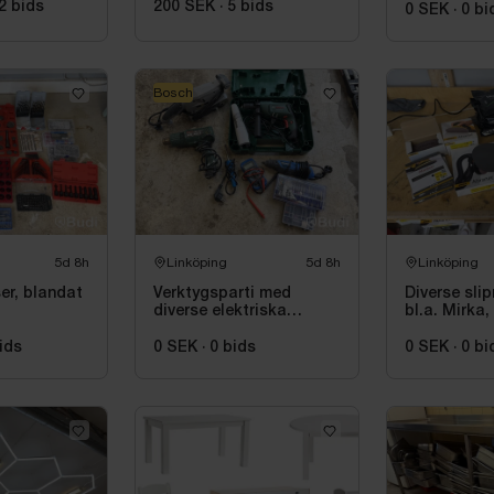
2
bids
200 SEK
·
5
bids
GB2164150
0 SEK
·
0
bi
Bosch
5d 8h
Linköping
5d 8h
Linköping
er, blandat
Verktygsparti med
Diverse slip
diverse elektriska
bl.a. Mirka
maskiner, bl.a. Bosch
ids
0 SEK
·
0
bids
0 SEK
·
0
bi