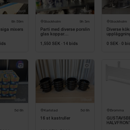
8h 59m
Stockholm
9h 3m
Stockholm
siga mixers
Parti med diverse porslin
Diverse kök
glas koppar
uppläggnin
mjölkkannor
ids
1,550 SEK
·
14
bids
0 SEK
·
0
bi
5d 6h
Karlstad
5d 6h
Bromma
16 st kastruller
GUSTAVSBE
HALVFRONT
150X70 CM 