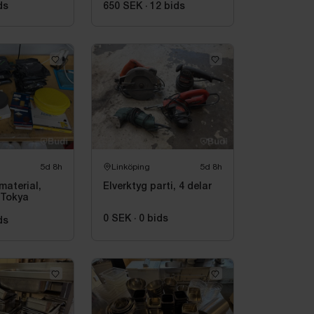
100
ds
650 SEK
·
12
bids
5d 8h
Linköping
5d 8h
material,
Elverktyg parti, 4 delar
, Tokya
0 SEK
·
0
bids
ds