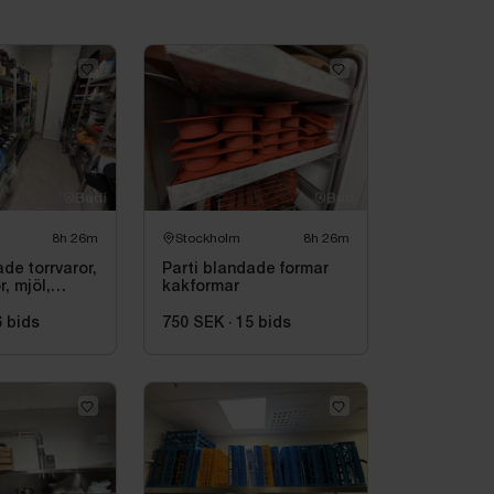
8h 26m
Stockholm
8h 26m
ade torrvaror,
Parti blandade formar
, mjöl,
kakformar
6
bids
750 SEK
·
15
bids