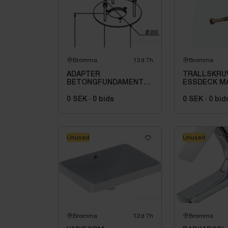
Bromma
12d 7h
Bromma
ADAPTER
TRALLSKRU
BETONGFUNDAMENT
ESSDECK MA
1232,
Ø, TX20, C
0 SEK
·
0
bids
0 SEK
·
0
bid
Unused
Unused
Bromma
12d 7h
Bromma