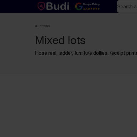
Skip to content
Text-based (markdown) version of this page
Search
Google Rating
4.5
Auctions
Mixed lots
Hose reel, ladder, furniture dollies, receipt print