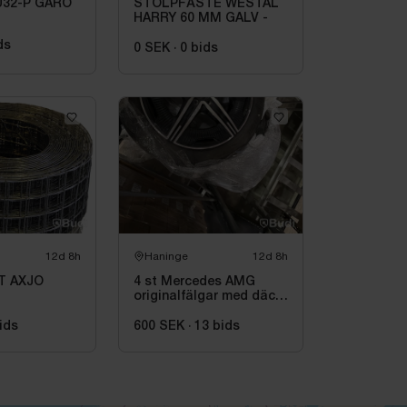
U32-P GARO
STOLPFÄSTE WESTAL
HARRY 60 MM GALV -
ds
0 SEK
·
0
bids
12d 8h
Haninge
12d 8h
T AXJO
4 st Mercedes AMG
originalfälgar med däck
19 tum
ids
600 SEK
·
13
bids