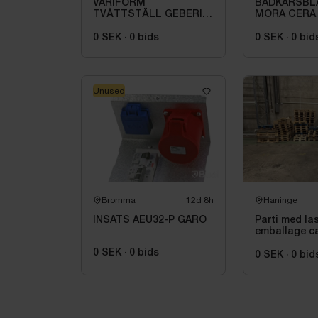
VARIFORM
BADKARSBL
TVÄTTSTÄLL GEBERIT,
MORA CERA
INBYGGN.REKT
BADK.BL.40C
B=55.T=40.VIT\/KT
OMK.PIP. AN
0 SEK
·
0
bids
0 SEK
·
0
bid
256000
Unused
Bromma
12d 8h
Haninge
INSATS AEU32-P GARO
Parti med la
emballage ca
0 SEK
·
0
bids
0 SEK
·
0
bid