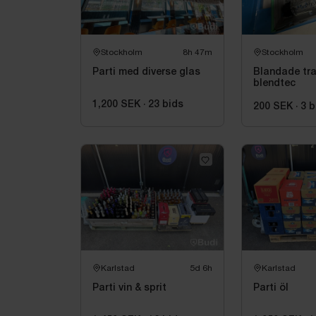
Stockholm
8h 47m
Stockholm
Parti med diverse glas
Blandade tra
blendtec
1,200 SEK
·
23
bids
200 SEK
·
3
b
Karlstad
5d 6h
Karlstad
Parti vin & sprit
Parti öl