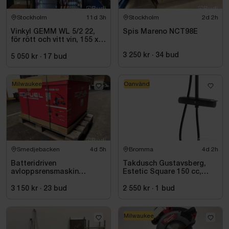
Stockholm
11d 3h
Stockholm
2d 2h
Vinkyl GEMM WL 5/2 22,
Spis Mareno NCT98E
för rött och vitt vin, 155 x
220 cm
3 250 kr
·
34
bud
5 050 kr
·
17
bud
Milwaukee
Oanvänd
Smedjebacken
4d 5h
Bromma
4d 2h
Batteridriven
Takdusch Gustavsberg,
avloppsrensmaskin
Estetic Square 150 cc,
Milwaukee M18 FUEL M18
mattsvart
FSSM-121 | Oanvänd
3 150 kr
·
23
bud
2 550 kr
·
1
bud
Milwaukee