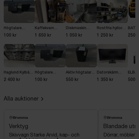
Högtalare
Kaffekvarn
Diskmaskin
Rostfria hyllor
BATT
Musicson PCL-
dubbel BUNN
Wexiödisk WD-
hyllsystem med
DCB1
100 kr
1 650 kr
1 050 kr
1 250 kr
250 k
15X, 2 st
PRM6
6 sektioner
DEWA
Haglund Kylbänk
Högtalare
Aktiv högtalare
Datorskärm
ELBA
med 9 lådor
Musicson POL-
Mackie Thrash
AOC CU34E4CW,
SPIRI
2 400 kr
100 kr
550 kr
1 350 kr
500 k
15X, 2 st
215, 1300 W
34 tum
SVART
HSP9
HARVI
Alla auktioner
XENIO
Bromma
Bromma
Verktyg
Blandade utr
Skivvagn Starke Arvid, kap- och
Dörrar, möbler,