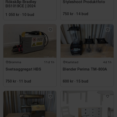
Rökskåp Bradley
Styleshoot Produktfoto
BS1019CE | 2024
750 kr
·
14
bud
1 050 kr
·
10
bud
Bromma
11d 1h
Karlstad
4d 1h
Svetsaggregat HBS
Blender Perima TM-800A
750 kr
·
11
bud
600 kr
·
15
bud