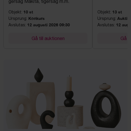
gersåg Makita, tigersåg m.m.
10 st
13 st
Objekt:
Objekt:
Konkurs
Auktio
Ursprung:
Ursprung:
12 augusti 2026 09:30
12 augu
Avslutas:
Avslutas:
Gå till auktionen
Gå ti