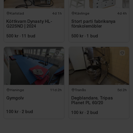
Karlstad
4d 1h
Kävlinge
4d 4h
Köttkvarn Dynasty HL-
Stort parti fabriksnya
G22SND | 2024
förskolemöbler
500 kr
·
11
bud
500 kr
·
1
bud
Haninge
11d 2h
Tranås
5d 2h
Gymgolv
Degblandare, Tripas
Planet PL 60/20
100 kr
·
2
bud
100 kr
·
2
bud