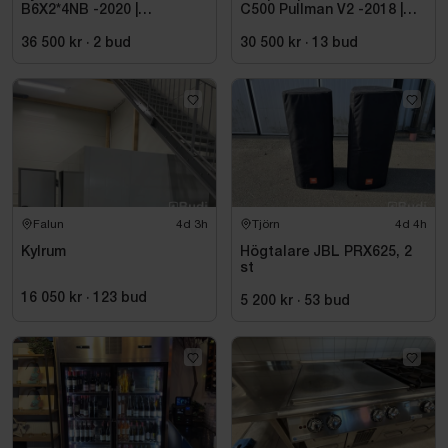
B6X2*4NB -2020 |
C500 Pullman V2 -2018 |
Hultsteins
Nybesiktigad
36 500 kr
·
2
bud
30 500 kr
·
13
bud
Falun
4d 3h
Tjörn
4d 4h
Kylrum
Högtalare JBL PRX625, 2
st
16 050 kr
·
123
bud
5 200 kr
·
53
bud