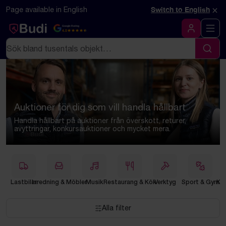
Hoppa till innehåll
×
Page available in English
Switch to English
Google Rating
4.5
Logga in
Sök
Sök
Auktioner för dig som vill handla hållbart
Handla hållbart på auktioner från överskott, returer,
avyttringar, konkursauktioner och mycket mera.
Lastbilar
Inredning & Möbler
Musik
Restaurang & Kök
Verktyg
Sport & Gym
Klä
Alla filter