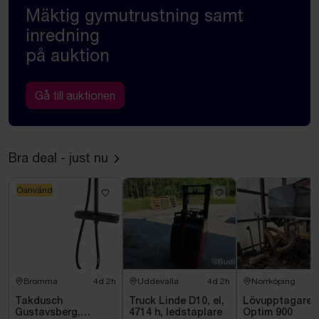
Mäktig gymutrustning samt
inredning
på auktion
Gå till auktionen
Bra deal - just nu
Oanvänd
Bromma
4d 2h
Uddevalla
4d 2h
Norrköping
Takdusch
Truck Linde D10, el,
Lövupptagare W
Gustavsberg,
4714 h, ledstaplare
Optim 900