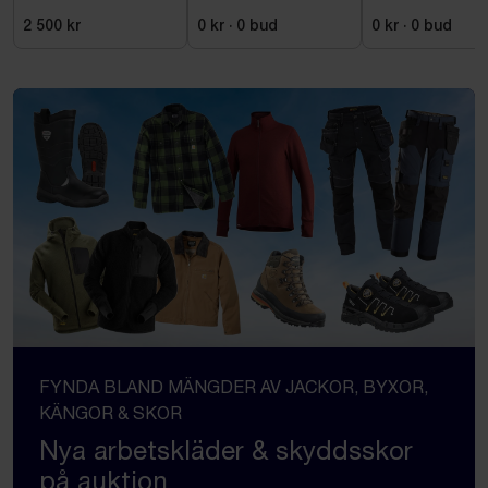
Estetic Square 150
cc, mattsvart
2 500 kr
0 kr
·
0
bud
0 kr
·
0
bud
FYNDA BLAND MÄNGDER AV JACKOR, BYXOR,
KÄNGOR & SKOR
Nya arbetskläder & skyddsskor
på auktion