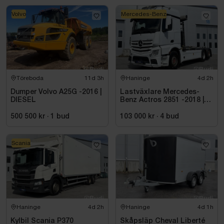
Volvo
Mercedes-Benz
Töreboda
11d 3h
Haninge
4d 2h
Dumper Volvo A25G -2016 |
Lastväxlare Mercedes-
DIESEL
Benz Actros 2851 -2018 |
JOAB 20 ton
500 500 kr
·
1
bud
103 000 kr
·
4
bud
Scania
Haninge
4d 2h
Haninge
4d 1h
Kylbil Scania P370
Skåpsläp Cheval Liberté