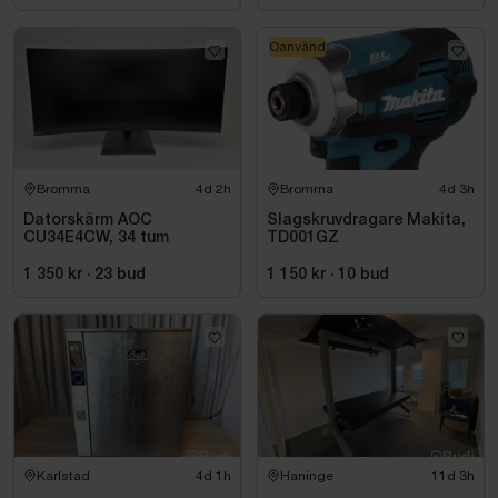
Oanvänd
Bromma
4d 2h
Bromma
4d 3h
Datorskärm AOC
Slagskruvdragare Makita,
CU34E4CW, 34 tum
TD001GZ
1 350 kr
·
23
bud
1 150 kr
·
10
bud
Karlstad
4d 1h
Haninge
11d 3h