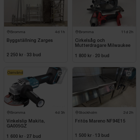
Bromma
4d 1h
Bromma
11d 2h
Byggställning Zarges
Cirkelsåg och
Mutterdragare Milwaukee
2 250 kr
·
33
bud
1 800 kr
·
20
bud
Oanvänd
Bromma
4d 3h
Stockholm
2d 2h
Vinkelslip Makita,
Fritös Mareno NF94E15
GA005GZ
1 500 kr
·
13
bud
1 600 kr
·
27
bud