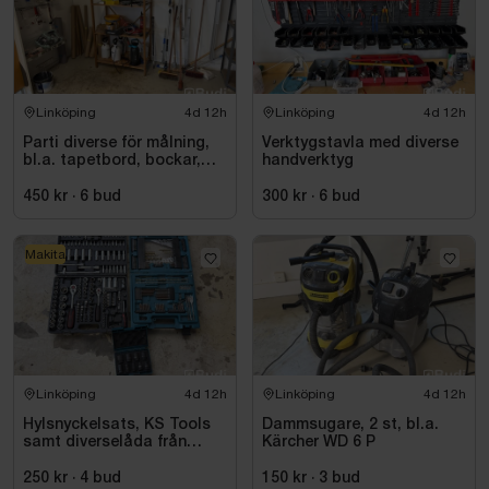
Linköping
4d 12h
Linköping
4d 12h
Parti diverse för målning,
Verktygstavla med diverse
bl.a. tapetbord, bockar,
handverktyg
trycksprutor, diverse
redskap
450 kr
·
6
bud
300 kr
·
6
bud
Makita
Linköping
4d 12h
Linköping
4d 12h
Hylsnyckelsats, KS Tools
Dammsugare, 2 st, bl.a.
samt diverselåda från
Kärcher WD 6 P
Makita
250 kr
·
4
bud
150 kr
·
3
bud