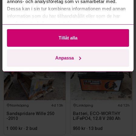
annons- och analysföretag som vi samarbetar med.
Dessa kan i sin tur kombinera informationen med annan
information som du har tillhandahållit eller som de har
samlat in när du har använt deras tjänster.
Norrköping
4d 13h
Norrköping
4d 13h
Sopvals Holms SU-1,85
Sandspridare Wille 250
Tillåt alla
(rep-objekt)
-2007
1 000 kr
·
2
bud
1 000 kr
·
2
bud
Anpassa
Norrköping
4d 13h
Linköping
4d 12h
Sandspridare Wille 250
Batteri, ECO-WORTHY
-2010
LiFePO4, 12.8 V 280 Ah
1 000 kr
·
2
bud
950 kr
·
13
bud