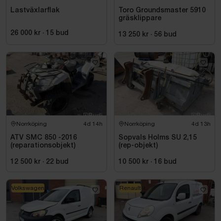
Lastväxlarflak
Toro Groundsmaster 5910
gräsklippare
26 000 kr
·
15
bud
13 250 kr
·
56
bud
Norrköping
4d 14h
Norrköping
4d 13h
ATV SMC 850 -2016
Sopvals Holms SU 2,15
(reparationsobjekt)
(rep-objekt)
12 500 kr
·
22
bud
10 500 kr
·
16
bud
Volkswagen
Renault