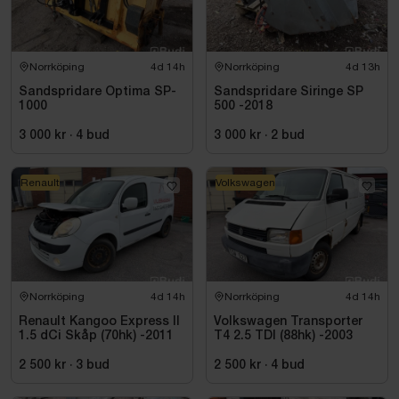
Norrköping
4d 14h
Norrköping
4d 13h
Sandspridare Optima SP-
Sandspridare Siringe SP
1000
500 -2018
3 000 kr
·
4
bud
3 000 kr
·
2
bud
Renault
Volkswagen
Norrköping
4d 14h
Norrköping
4d 14h
Renault Kangoo Express II
Volkswagen Transporter
1.5 dCi Skåp (70hk) -2011
T4 2.5 TDI (88hk) -2003
2 500 kr
·
3
bud
2 500 kr
·
4
bud