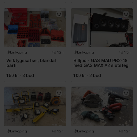
Linköping
4d 12h
Linköping
4d 13h
Verktygssatser, blandat
Billjud - GAS MAD PB2-48
parti
med GAS MAX A2 slutsteg
150 kr
·
3
bud
100 kr
·
2
bud
Linköping
4d 12h
Linköping
4d 12h