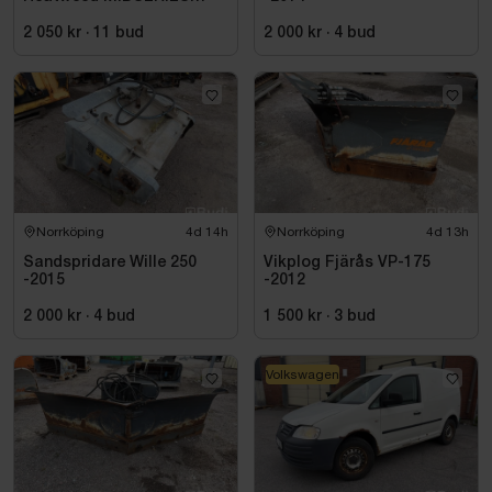
22/8, -2015
2 050 kr
·
11
bud
2 000 kr
·
4
bud
Norrköping
4d 14h
Norrköping
4d 13h
Sandspridare Wille 250
Vikplog Fjärås VP-175
-2015
-2012
2 000 kr
·
4
bud
1 500 kr
·
3
bud
Volkswagen