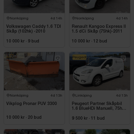
Norrköping
4d 14h
Norrköping
4d 14h
Volkswagen Caddy 1.6 TDI
Renault Kangoo Express II
Skåp (102hk) -2010
1.5 dCi Skåp (75hk)-2011
10 000 kr
·
9
bud
10 000 kr
·
12
bud
Peugeot
Norrköping
4d 13h
Linköping
4d 13h
Vikplog Pronar PUV 3300
Peugeot Partner Skåpbil
1.6 BlueHDi Manuell, 75hk,
2014
10 000 kr
·
20
bud
9 500 kr
·
11
bud