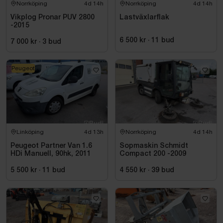
Norrköping
4d 14h
Norrköping
4d 14h
Vikplog Pronar PUV 2800
Lastväxlarflak
-2015
6 500 kr
·
11
bud
7 000 kr
·
3
bud
Peugeot
Linköping
4d 13h
Norrköping
4d 14h
Peugeot Partner Van 1.6
Sopmaskin Schmidt
HDi Manuell, 90hk, 2011
Compact 200 -2009
5 500 kr
·
11
bud
4 550 kr
·
39
bud