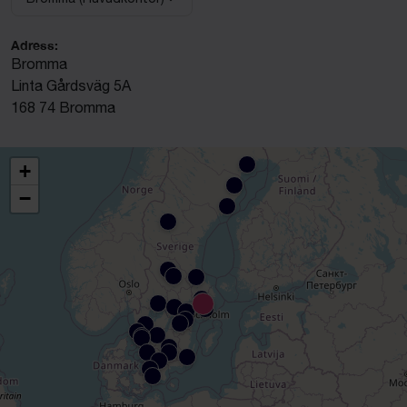
Välj anläggning:
Adress:
Bromma
Linta Gårdsväg 5A
168 74 Bromma
+
−