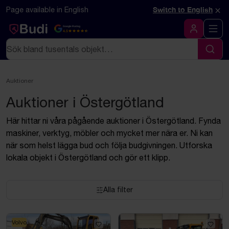
Hoppa till innehåll
×
Page available in English
Switch to English
Google Rating
4.5
Logga in
Sök
Sök
Auktioner
Auktioner i Östergötland
Här hittar ni våra pågående auktioner i Östergötland. Fynda
maskiner, verktyg, möbler och mycket mer nära er. Ni kan
när som helst lägga bud och följa budgivningen. Utforska
lokala objekt i Östergötland och gör ett klipp.
Alla filter
Volvo