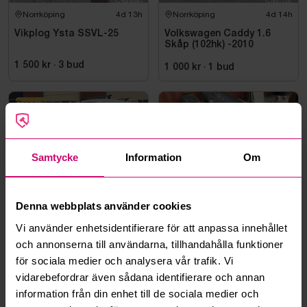
Norrköping
4d 13h
Norrköping
4d 14h
Vikplog Ysta SSVL-25
Volkswagen Caddy 1.6
Skåp (102hk) -2010
1 500 kr
·
3
bud
1 000 kr
·
1
bud
Renault
Samtycke
Information
Om
Norrköping
4d 14h
Norrköping
4d 13h
Denna webbplats använder cookies
Renault Kangoo Express II
Sandspridare Siringe SP
1.5 dCi Skåp (70hk) -2010
500 -2016
Vi använder enhetsidentifierare för att anpassa innehållet
och annonserna till användarna, tillhandahålla funktioner
1 000 kr
·
2
bud
1 000 kr
·
1
bud
för sociala medier och analysera vår trafik. Vi
vidarebefordrar även sådana identifierare och annan
information från din enhet till de sociala medier och