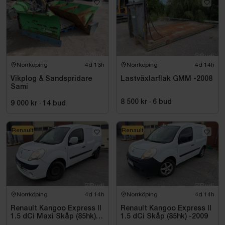
Norrköping
4d 13h
Norrköping
4d 14h
Vikplog & Sandspridare
Lastväxlarflak GMM -2008
Sami
8 500 kr
·
6
bud
9 000 kr
·
14
bud
Renault
Renault
Norrköping
4d 14h
Norrköping
4d 14h
Renault Kangoo Express II
Renault Kangoo Express II
1.5 dCi Maxi Skåp (85hk)
1.5 dCi Skåp (85hk) -2009
-2010