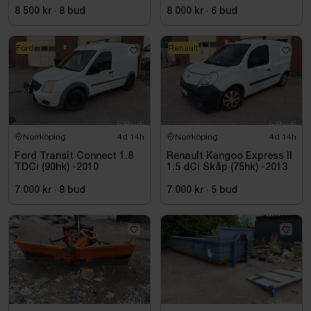
8 500 kr
·
8
bud
8 000 kr
·
6
bud
Ford
Renault
Norrköping
4d 14h
Norrköping
4d 14h
Ford Transit Connect 1.8
Renault Kangoo Express II
TDCi (90hk) -2010
1.5 dCi Skåp (75hk) -2013
7 000 kr
·
8
bud
7 000 kr
·
5
bud