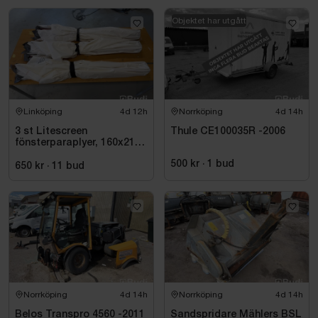
Objektet har utgått
Linköping
4d 12h
Norrköping
4d 14h
3 st Litescreen
Thule CE100035R -2006
fönsterparaplyer, 160x210
cm
500 kr
·
1
bud
650 kr
·
11
bud
Norrköping
4d 14h
Norrköping
4d 14h
Belos Transpro 4560 -2011
Sandspridare Mählers BSL