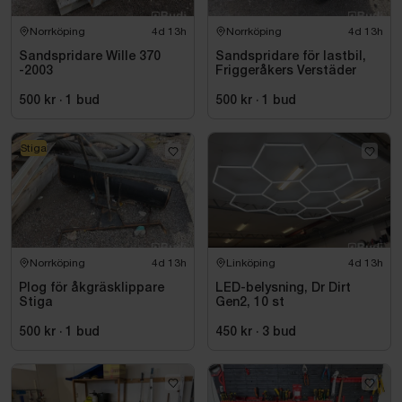
Norrköping
4d 13h
Norrköping
4d 13h
Sandspridare Wille 370
Sandspridare för lastbil,
-2003
Friggeråkers Verstäder
500 kr
·
1
bud
500 kr
·
1
bud
Stiga
Norrköping
4d 13h
Linköping
4d 13h
Plog för åkgräsklippare
LED-belysning, Dr Dirt
Stiga
Gen2, 10 st
500 kr
·
1
bud
450 kr
·
3
bud