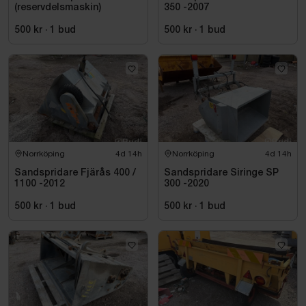
(reservdelsmaskin)
350 -2007
500 kr
·
1
bud
500 kr
·
1
bud
Norrköping
4d 14h
Norrköping
4d 14h
Sandspridare Fjärås 400 /
Sandspridare Siringe SP
1100 -2012
300 -2020
500 kr
·
1
bud
500 kr
·
1
bud