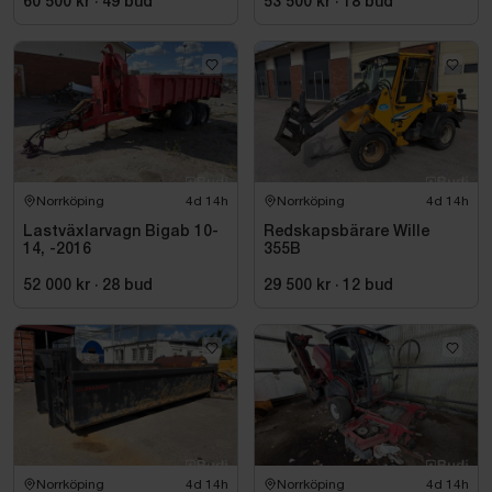
60 500 kr
·
49
bud
53 500 kr
·
18
bud
Norrköping
4d 14h
Norrköping
4d 14h
Lastväxlarvagn Bigab 10-
Redskapsbärare Wille
14, -2016
355B
52 000 kr
·
28
bud
29 500 kr
·
12
bud
Norrköping
4d 14h
Norrköping
4d 14h