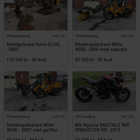
Norrköping
4d 14h
Norrköping
4d 14h
Bandgrävare Volvo EC45,
Redskapsbärare Wille
-2002
455B -2006 med sopvals
123 500 kr
·
45
bud
65 500 kr
·
30
bud
Norrköping
4d 14h
Finspång
4d 12h
Redskapsbärare Wille
MV Agusta BRUTALE 800
355B - 2007 med gafflar
DRAGSTER RR -2015