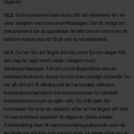
objektet.
12.2.
Som konsument kan du ha rätt att reklamera fel i en
vara i enlighet med konsumentköplagen. Det är viktigt att
dokumentera när du upptäcker fel eller brister eftersom du
behöver kunna visa för Budi vad du vill reklamera.
12.3.
Du har rätt att ångra ditt köp inom fjorton dagar från
den dag du tagit emot varan, i enlighet med
distansavtalslagen. För att utöva ångerrätten ska du
meddela Budi inom denna tid och utan onödigt dröjsmål. Du
har då rätt att få tillbaka vad du har betalat, inklusive
leveranskostnad (dock inte extra kostnad för särskild
leveransmetod som du själv valt). Du står själv för
kostnaden för retur av objektet efter att ha ångrat ditt köp.
Du kan returnera objektet till någon av Budis lokaler.
Återbetalning sker till samma betalningsalternativ som du
använde vid ditt köp och senast inom 14 dagar efter att du