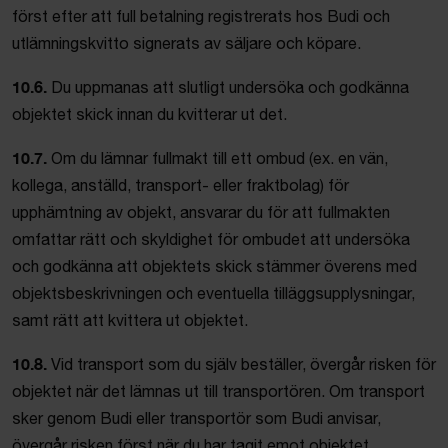
först efter att full betalning registrerats hos Budi och
utlämningskvitto signerats av säljare och köpare.
10.6.
Du uppmanas att slutligt undersöka och godkänna
objektet skick innan du kvitterar ut det.
10.7.
Om du lämnar fullmakt till ett ombud (ex. en vän,
kollega, anställd, transport- eller fraktbolag) för
upphämtning av objekt, ansvarar du för att fullmakten
omfattar rätt och skyldighet för ombudet att undersöka
och godkänna att objektets skick stämmer överens med
objektsbeskrivningen och eventuella tilläggsupplysningar,
samt rätt att kvittera ut objektet.
10.8.
Vid transport som du själv beställer, övergår risken för
objektet när det lämnas ut till transportören. Om transport
sker genom Budi eller transportör som Budi anvisar,
övergår risken först när du har tagit emot objektet.