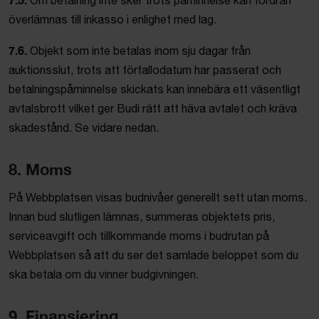
Om betalning inte sker trots påminnelse kan fordran
överlämnas till inkasso i enlighet med lag.
7.6.
Objekt som inte betalas inom sju dagar från
auktionsslut, trots att förfallodatum har passerat och
betalningspåminnelse skickats kan innebära ett väsentligt
avtalsbrott vilket ger Budi rätt att häva avtalet och kräva
skadestånd. Se vidare nedan.
8. Moms
På Webbplatsen visas budnivåer generellt sett utan moms.
Innan bud slutligen lämnas, summeras objektets pris,
serviceavgift och tillkommande moms i budrutan på
Webbplatsen så att du ser det samlade beloppet som du
ska betala om du vinner budgivningen.
9. Finansiering