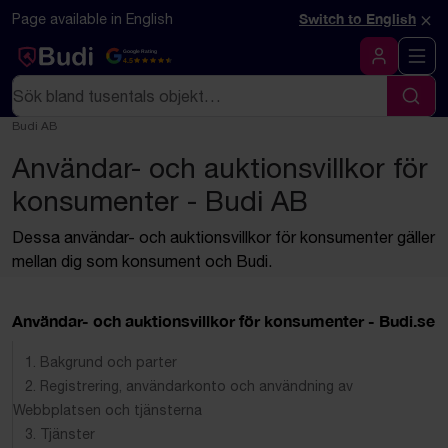
Hoppa till innehåll
Textbaserad (markdown) version av denna sida
×
Page available in English
Switch to English
Google Rating
4.5
Logga in
Sök
Sök
Budi AB
Användar- och auktionsvillkor för
konsumenter - Budi AB
Dessa användar- och auktionsvillkor för konsumenter gäller
mellan dig som konsument och Budi.
Användar- och auktionsvillkor för konsumenter - Budi.se
1. Bakgrund och parter
2. Registrering, användarkonto och användning av
Webbplatsen och tjänsterna
3. Tjänster