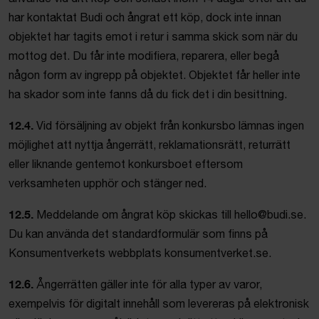
har kontaktat Budi och ångrat ett köp, dock inte innan
objektet har tagits emot i retur i samma skick som när du
mottog det. Du får inte modifiera, reparera, eller begå
någon form av ingrepp på objektet. Objektet får heller inte
ha skador som inte fanns då du fick det i din besittning.
12.4.
Vid försäljning av objekt från konkursbo lämnas ingen
möjlighet att nyttja ångerrätt, reklamationsrätt, returrätt
eller liknande gentemot konkursboet eftersom
verksamheten upphör och stänger ned.
12.5.
Meddelande om ångrat köp skickas till hello@budi.se.
Du kan använda det standardformulär som finns på
Konsumentverkets webbplats konsumentverket.se.
12.6.
Ångerrätten gäller inte för alla typer av varor,
exempelvis för digitalt innehåll som levereras på elektronisk