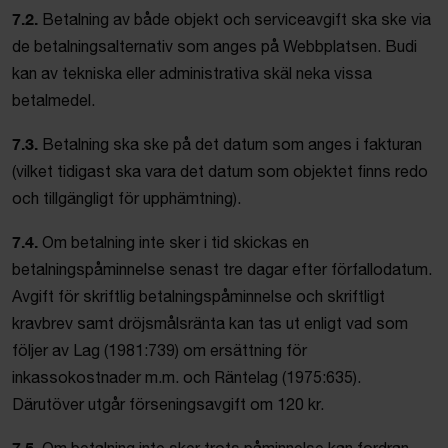
7.2.
Betalning av både objekt och serviceavgift ska ske via
de betalningsalternativ som anges på Webbplatsen. Budi
kan av tekniska eller administrativa skäl neka vissa
betalmedel.
7.3.
Betalning ska ske på det datum som anges i fakturan
(vilket tidigast ska vara det datum som objektet finns redo
och tillgängligt för upphämtning).
7.4.
Om betalning inte sker i tid skickas en
betalningspåminnelse senast tre dagar efter förfallodatum.
Avgift för skriftlig betalningspåminnelse och skriftligt
kravbrev samt dröjsmålsränta kan tas ut enligt vad som
följer av Lag (1981:739) om ersättning för
inkassokostnader m.m. och Räntelag (1975:635).
Därutöver utgår förseningsavgift om 120 kr.
7.5.