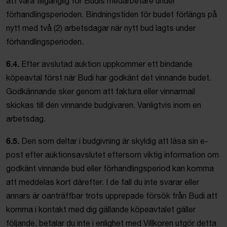
att vara tillgänglig för Budis medarbetare under
förhandlingsperioden. Bindningstiden för budet förlängs på
nytt med två (2) arbetsdagar när nytt bud lagts under
förhandlingsperioden.
6.4.
Efter avslutad auktion uppkommer ett bindande
köpeavtal först när Budi har godkänt det vinnande budet.
Godkännande sker genom att faktura eller vinnarmail
skickas till den vinnande budgivaren. Vanligtvis inom en
arbetsdag.
6.5.
Den som deltar i budgivning är skyldig att läsa sin e-
post efter auktionsavslutet eftersom viktig information om
godkänt vinnande bud eller förhandlingsperiod kan komma
att meddelas kort därefter. I de fall du inte svarar eller
annars är oanträffbar trots upprepade försök från Budi att
komma i kontakt med dig gällande köpeavtalet gäller
följande, betalar du inte i enlighet med Villkoren utgör detta