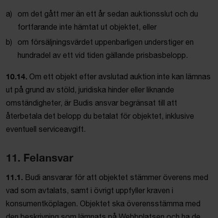
om det gått mer än ett år sedan auktionsslut och du
fortfarande inte hämtat ut objektet, eller
om försäljningsvärdet uppenbarligen understiger en
hundradel av ett vid tiden gällande prisbasbelopp.
10.14.
Om ett objekt efter avslutad auktion inte kan lämnas
ut på grund av stöld, juridiska hinder eller liknande
omständigheter, är Budis ansvar begränsat till att
återbetala det belopp du betalat för objektet, inklusive
eventuell serviceavgift.
11. Felansvar
11.1.
Budi ansvarar för att objektet stämmer överens med
vad som avtalats, samt i övrigt uppfyller kraven i
konsumentköplagen. Objektet ska överensstämma med
den beskrivning som lämnats på Webbplatsen och ha de