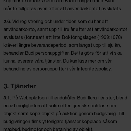
köp måste betalas samt att avtal du ingått med Budi
måste fullgöras även efter att användarkontot avslutats.
2.6.
Vid registrering och under tiden som du har ett
användarkonto, samt upp till tre år efter att användarkontot
avslutats (förutsatt att inte Bokföringslagen (1999:1078)
kräver längre bevarandeperiod, som längst upp till sju år),
behandlar Budi personuppgifter. Detta görs för att vi ska
kunna leverera våra tjänster. Du kan läsa mer om vår
behandling av personuppgifter i vår Integritetspolicy.
3. Tjänster
3.1.
På Webbplatsen tillhandahåller Budi flera tjänster, bland
annat möjligheten att söka efter, granska och läsa om
objekt samt köpa objekt på auktion genom budgivning. Till
budgivningen finns ytterligare tjänster kopplade såsom
maxbud, budmotor och betalning av objekt.