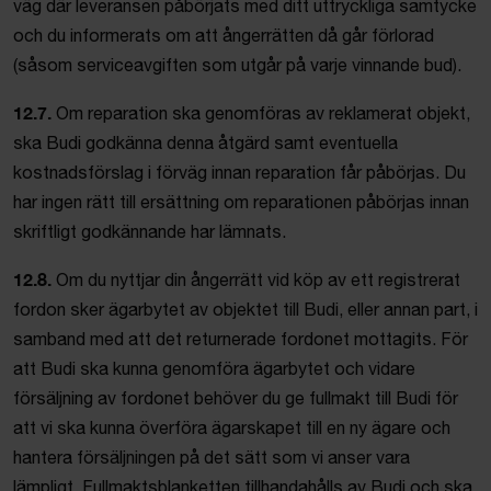
väg där leveransen påbörjats med ditt uttryckliga samtycke
och du informerats om att ångerrätten då går förlorad
(såsom serviceavgiften som utgår på varje vinnande bud).
12.7.
Om reparation ska genomföras av reklamerat objekt,
ska Budi godkänna denna åtgärd samt eventuella
kostnadsförslag i förväg innan reparation får påbörjas. Du
har ingen rätt till ersättning om reparationen påbörjas innan
skriftligt godkännande har lämnats.
12.8.
Om du nyttjar din ångerrätt vid köp av ett registrerat
fordon sker ägarbytet av objektet till Budi, eller annan part, i
samband med att det returnerade fordonet mottagits. För
att Budi ska kunna genomföra ägarbytet och vidare
försäljning av fordonet behöver du ge fullmakt till Budi för
att vi ska kunna överföra ägarskapet till en ny ägare och
hantera försäljningen på det sätt som vi anser vara
lämpligt. Fullmaktsblanketten tillhandahålls av Budi och ska