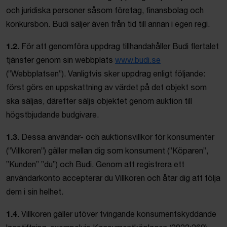
och juridiska personer såsom företag, finansbolag och
konkursbon. Budi säljer även från tid till annan i egen regi.
1.2.
För att genomföra uppdrag tillhandahåller Budi flertalet
tjänster genom sin webbplats
www.budi.se
(”Webbplatsen”). Vanligtvis sker uppdrag enligt följande:
först görs en uppskattning av värdet på det objekt som
ska säljas, därefter säljs objektet genom auktion till
högstbjudande budgivare.
1.3.
Dessa användar- och auktionsvillkor för konsumenter
(”Villkoren”) gäller mellan dig som konsument (”Köparen”,
”Kunden” ”du”) och Budi. Genom att registrera ett
användarkonto accepterar du Villkoren och åtar dig att följa
dem i sin helhet.
1.4.
Villkoren gäller utöver tvingande konsumentskyddande