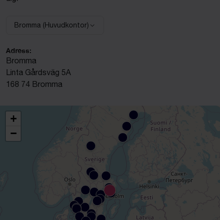
Bromma (Huvudkontor)
Välj anläggning:
Adress:
Bromma
Linta Gårdsväg 5A
168 74 Bromma
+
−