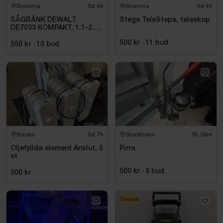
Bromma
5d 4h
Bromma
5d 4h
SÅGBÄNK DEWALT
Stege TeleSteps, teleskop
DE7033 KOMPAKT, 1.1-2.5
M
500 kr
·
11
bud
550 kr
·
10
bud
Nacka
5d 7h
Stockholm
5h 58m
Oljefyllda element Anslut, 5
Pirra
st
500 kr
·
8
bud
500 kr
Dewalt