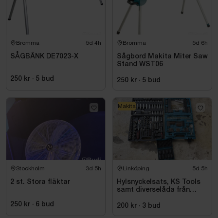
Bromma
5d 4h
Bromma
5d 6h
SÅGBÄNK DE7023-X
Sågbord Makita Miter Saw
Stand WST06
250 kr
·
5
bud
250 kr
·
5
bud
Makita
Stockholm
3d 5h
Linköping
5d 5h
2 st. Stora fläktar
Hylsnyckelsats, KS Tools
samt diverselåda från
Makita
250 kr
·
6
bud
200 kr
·
3
bud