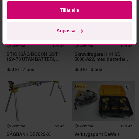
Oanvänd
Hilti
Tillåt alla
Anpassa
Bromma
12d 4h
Bromma
12d 4h
STICKSÅG BOSCH GST
Skruvdragare Hilti SD
12V-70 UTAN BATTERI
5000-A22, med batterier
OCH LADDARE
och laddare
350 kr
·
7
bud
350 kr
·
3
bud
Dewalt
Bromma
5d 4h
Bromma
12d 4h
SÅGBÄNK DE7023-X
Verktygsparti DeWalt