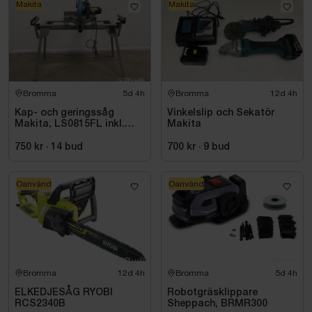
Makita
Makita
Bromma
5d 4h
Bromma
12d 4h
Kap- och geringssåg
Vinkelslip och Sekatör
Makita, LS0815FL inkl.
Makita
stativ med sidostöd
Bosch, GTA 2600
750 kr
·
14
bud
700 kr
·
9
bud
Oanvänd
Oanvänd
Bromma
12d 4h
Bromma
5d 4h
ELKEDJESÅG RYOBI
Robotgräsklippare
RCS2340B
Sheppach, BRMR300