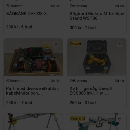
Bromma
5d 4h
Bromma
5d 6h
SÅGBÄNK DE7023-X
Sågbord Makita Miter Saw
Stand WST06
300 kr
·
6
bud
300 kr
·
7
bud
Dewalt
Bromma
12d 4h
Bromma
5d 4h
Parti med diverse elkablar,
2 st. Tigersåg Dewalt,
kabelvindor och
DCS380 inkl. 1 st.
fördelningscentraler
Vinkelslip Dewalt, DC411
250 kr
·
7
bud
250 kr
·
3
bud
Oanvänd