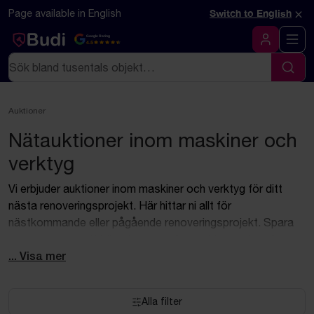
Hoppa till innehåll
Textbaserad (markdown) version av denna sida
×
Page available in English
Switch to English
Google Rating
4.5
Logga in
Sök
Sök
Auktioner
Nätauktioner inom maskiner och
verktyg
Vi erbjuder auktioner inom maskiner och verktyg för ditt
nästa renoveringsprojekt. Här hittar ni allt för
nästkommande eller pågående renoveringsprojekt. Spara
pengar genom att köpa begagnade maskiner och verktyg.
Vi har produkter från många välkända varumärken som
... Visa mer
håller måttet!
Alla filter