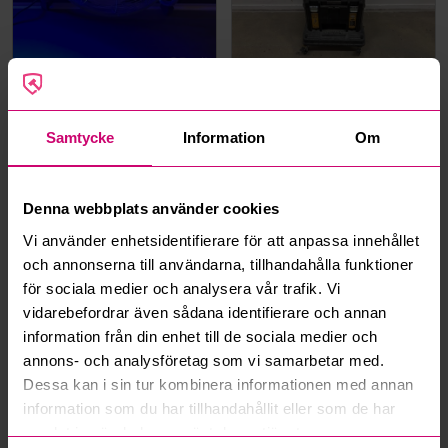
Stockholm
3d 5h
Bromma
5d 4h
2 st. Stora fläktar inkl. 1
Verktygsvagn Dewalt inkl.
st. Liten fläkt gooboy
Stigsåg Dewalt, DCS331
Samtycke
Information
Om
500 kr
·
9
bud
400 kr
·
8
bud
Denna webbplats använder cookies
Bosch
Oanvänd
Vi använder enhetsidentifierare för att anpassa innehållet
och annonserna till användarna, tillhandahålla funktioner
för sociala medier och analysera vår trafik. Vi
vidarebefordrar även sådana identifierare och annan
information från din enhet till de sociala medier och
Bromma
5d 4h
Bromma
5d 6h
annons- och analysföretag som vi samarbetar med.
STYRSKENA BOSCH FSN
4 st. Cirkelsågblad Makita
Dessa kan i sin tur kombinera informationen med annan
1600,
Sågklinga
information som du har tillhandahållit eller som de har
400 kr
·
6
bud
400 kr
·
8
bud
samlat in när du har använt deras tjänster.