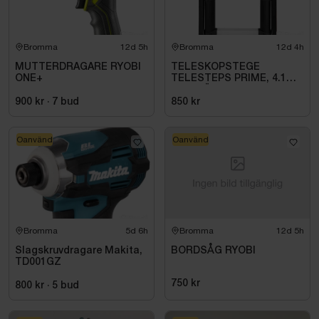
Bromma
12d 5h
Bromma
12d 4h
MUTTERDRAGARE RYOBI
TELESKOPSTEGE
ONE+
TELESTEPS PRIME, 4.1M
M UTFÄLLBAR
STABILISATOR
900 kr
·
7
bud
850 kr
Oanvänd
Oanvänd
Bromma
5d 6h
Bromma
12d 5h
Slagskruvdragare Makita,
BORDSÅG RYOBI
TD001GZ
750 kr
800 kr
·
5
bud