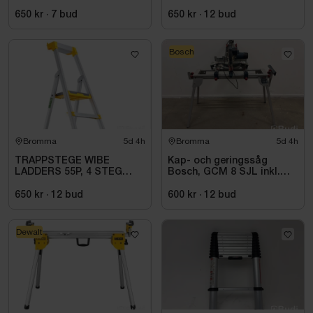
650 kr
·
7
bud
650 kr
·
12
bud
Bosch
Bromma
5d 4h
Bromma
5d 4h
TRAPPSTEGE WIBE
Kap- och geringssåg
LADDERS 55P, 4 STEG
Bosch, GCM 8 SJL inkl.
735504
stativ Bosch, GTA 2600
650 kr
·
12
bud
600 kr
·
12
bud
Dewalt