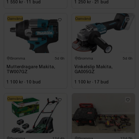
1 550 kr
·
11
bud
1 250 kr
·
21
bud
Oanvänd
Oanvänd
Bromma
5d 6h
Bromma
5d 6h
Mutterdragare Makita,
Vinkelslip Makita,
TW007GZ
GA005GZ
1 100 kr
·
10
bud
1 100 kr
·
17
bud
Oanvänd
Bromma
12d 4h
Bromma
12d 5h