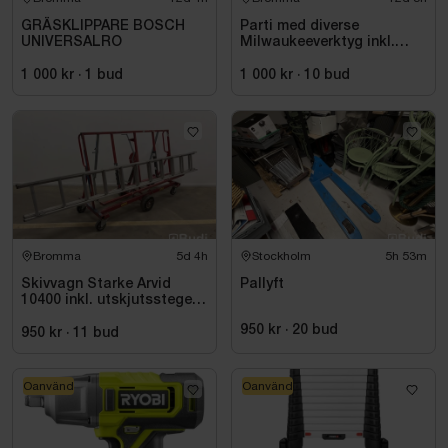
GRÄSKLIPPARE BOSCH
Parti med diverse
UNIVERSALRO
Milwaukeeverktyg inkl.
dragväska
1 000 kr
·
1
bud
1 000 kr
·
10
bud
Bromma
5d 4h
Stockholm
5h 53m
Skivvagn Starke Arvid
Pallyft
10400 inkl. utskjutsstege
Wibe ladders, WUS D60 CF
950 kr
·
20
bud
950 kr
·
11
bud
Oanvänd
Oanvänd