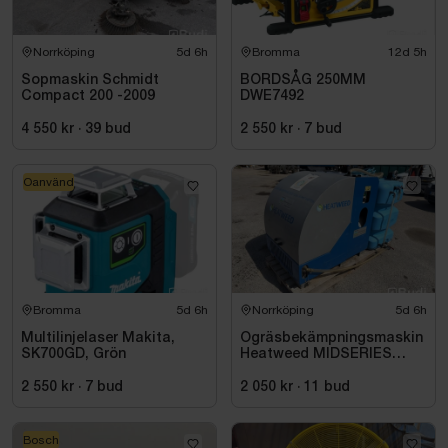
Norrköping
5d 6h
Bromma
12d 5h
Sopmaskin Schmidt
BORDSÅG 250MM
Compact 200 -2009
DWE7492
4 550 kr
·
39
bud
2 550 kr
·
7
bud
Oanvänd
Bromma
5d 6h
Norrköping
5d 6h
Multilinjelaser Makita,
Ogräsbekämpningsmaskin
SK700GD, Grön
Heatweed MIDSERIES
22/8, -2015
2 550 kr
·
7
bud
2 050 kr
·
11
bud
Bosch