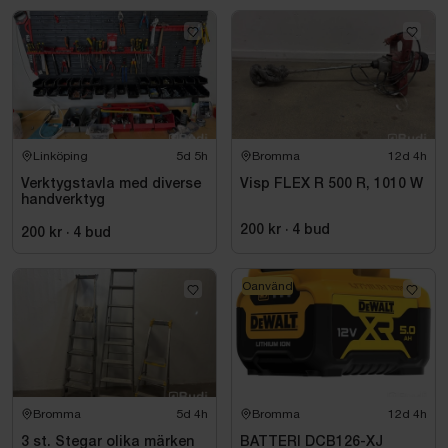
Linköping
5d 5h
Bromma
12d 4h
Verktygstavla med diverse
Visp FLEX R 500 R, 1010 W
handverktyg
200 kr
·
4
bud
200 kr
·
4
bud
Oanvänd
Bromma
5d 4h
Bromma
12d 4h
3 st. Stegar olika märken
BATTERI DCB126-XJ