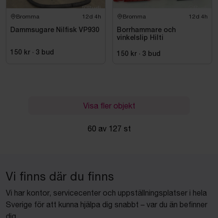
Bromma
12d 4h
Bromma
12d 4h
Dammsugare Nilfisk VP930
Borrhammare och
vinkelslip Hilti
150 kr
·
3
bud
150 kr
·
3
bud
Visa fler objekt
60 av 127 st
Vi finns där du finns
Vi har kontor, servicecenter och uppställningsplatser i hela
Sverige för att kunna hjälpa dig snabbt – var du än befinner
dig.