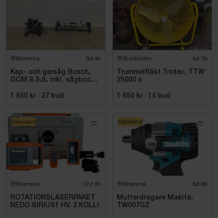
Bromma
5d 4h
Stockholm
3d 5h
Kap- och gersåg Bosch,
Trummelfläkt Trotec, TTW
GCM 8 SJL inkl. sågbock
25000 s
Bosch, GTA 2500
1 650 kr
·
27
bud
1 650 kr
·
14
bud
Oanvänd
Oanvänd
Bromma
12d 5h
Bromma
5d 6h
ROTATIONSLASERPAKET
Mutterdragare Makita,
NEDO SIRIUS1 HV, 3 KOLLI
TW007GZ