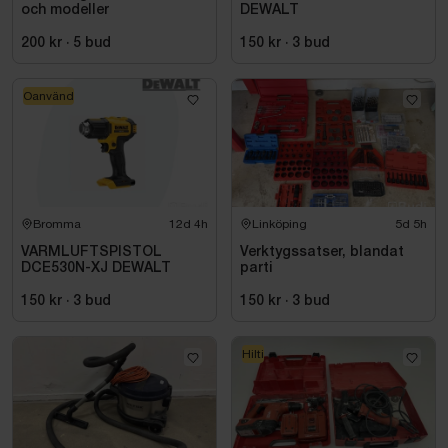
och modeller
DEWALT
200 kr
·
5
bud
150 kr
·
3
bud
Oanvänd
Bromma
12d 4h
Linköping
5d 5h
VARMLUFTSPISTOL
Verktygssatser, blandat
DCE530N-XJ DEWALT
parti
150 kr
·
3
bud
150 kr
·
3
bud
Hilti