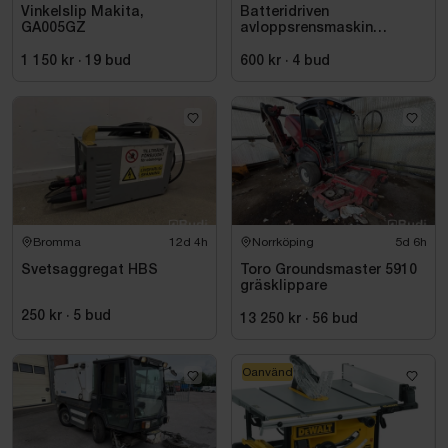
Vinkelslip Makita,
Batteridriven
GA005GZ
avloppsrensmaskin
Milwaukee M18 FUEL M18
FSSM-121 | Oanvänd
1 150 kr
·
19
bud
600 kr
·
4
bud
Bromma
12d 4h
Norrköping
5d 6h
Svetsaggregat HBS
Toro Groundsmaster 5910
gräsklippare
250 kr
·
5
bud
13 250 kr
·
56
bud
Oanvänd