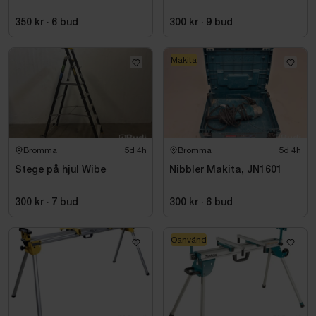
350 kr
·
6
bud
300 kr
·
9
bud
Makita
Bromma
5d 4h
Bromma
5d 4h
Stege på hjul Wibe
Nibbler Makita, JN1601
300 kr
·
7
bud
300 kr
·
6
bud
Oanvänd