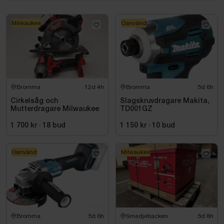
Milwaukee
Oanvänd
Bromma
12d 4h
Bromma
5d 6h
Cirkelsåg och
Slagskruvdragare Makita,
Mutterdragare Milwaukee
TD001GZ
1 700 kr
·
18
bud
1 150 kr
·
10
bud
Oanvänd
Milwaukee
Bromma
5d 6h
Smedjebacken
5d 8h