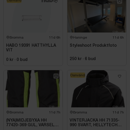
Oanvänd
Bromma
11d 6h
Haninge
11d 6h
HABO 19391 HATTHYLLA
Styleshoot Produktfoto
VIT
250 kr
·
6
bud
0 kr
·
0
bud
Oanvänd
Bromma
11d 7h
Bromma
11d 7h
(NYA)MIDJEBYXA HH
VINTERJACKA HH 71335-
77420-369 GUL, VARSEL
990 SVART, HELLYTECH
KL1 ALNA 2.0. STL C54
ARCTIC. STL L