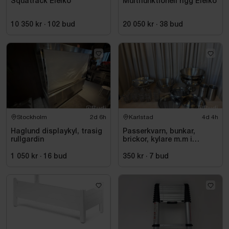
Squatrack Eleiko
Multifunktionell rigg Eleiko
10 350 kr
·
102
bud
20 050 kr
·
38
bud
Stockholm
2d 6h
Karlstad
4d 4h
Haglund displaykyl, trasig
Passerkvarn, bunkar,
rullgardin
brickor, kylare m.m i
rostfritt
1 050 kr
·
16
bud
350 kr
·
7
bud