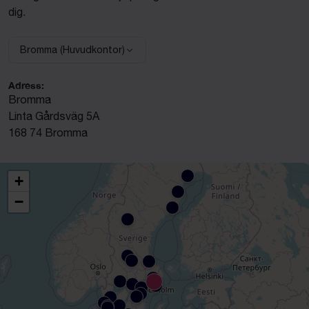
dig.
Bromma (Huvudkontor)
Välj anläggning:
Adress:
Bromma
Linta Gårdsväg 5A
168 74 Bromma
+
−