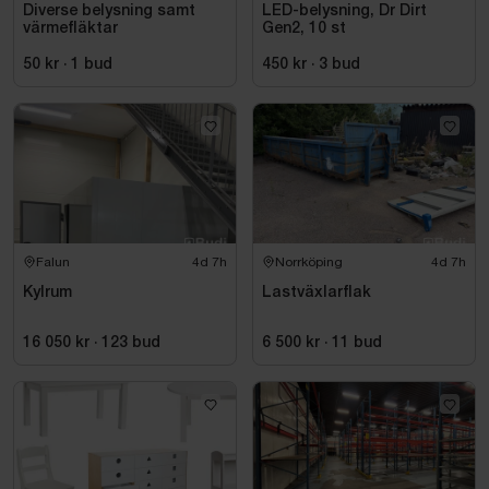
Diverse belysning samt
LED-belysning, Dr Dirt
värmefläktar
Gen2, 10 st
50 kr
·
1
bud
450 kr
·
3
bud
Falun
4d 7h
Norrköping
4d 7h
Kylrum
Lastväxlarflak
16 050 kr
·
123
bud
6 500 kr
·
11
bud