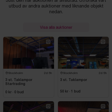
Just den här auktionen är avslutad. Utforska vårt
utbud av andra auktioner med liknande objekt
nedan.
Visa alla auktioner
Stockholm
2d 5h
Stockholm
2d 5h
3 st. Taklampor
3 st. Taklampor
Startrading
50 kr
·
1
bud
0 kr
·
0
bud