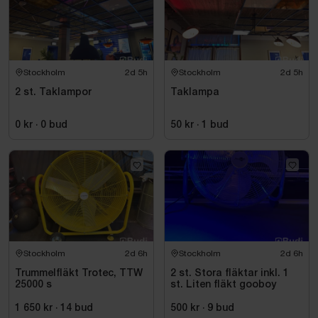
Stockholm
2d 5h
Stockholm
2d 5h
2 st. Taklampor
Taklampa
0 kr
·
0
bud
50 kr
·
1
bud
Stockholm
2d 6h
Stockholm
2d 6h
Trummelfläkt Trotec, TTW
2 st. Stora fläktar inkl. 1
25000 s
st. Liten fläkt gooboy
1 650 kr
·
14
bud
500 kr
·
9
bud