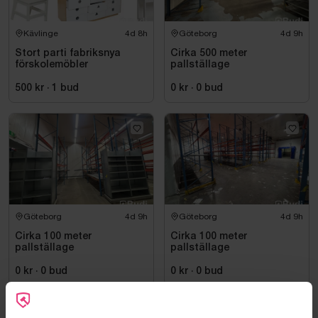
Kävlinge
4d 8h
Göteborg
4d 9h
Stort parti fabriksnya
Cirka 500 meter
förskolemöbler
pallställage
500 kr
·
1
bud
0 kr
·
0
bud
Göteborg
4d 9h
Göteborg
4d 9h
Cirka 100 meter
Cirka 100 meter
pallställage
pallställage
0 kr
·
0
bud
0 kr
·
0
bud