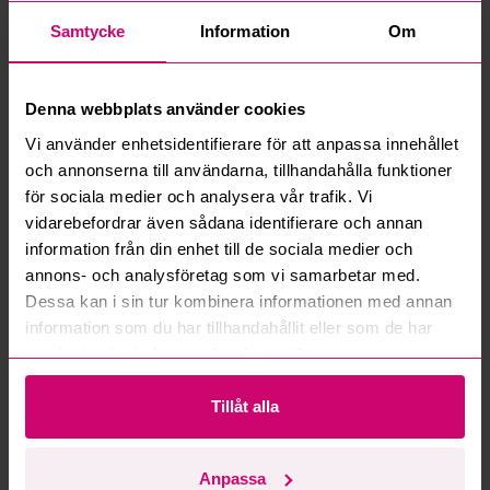
Samtycke
Information
Om
Denna webbplats använder cookies
Göteborg
4d 9h
Göteborg
4d 9h
Vi använder enhetsidentifierare för att anpassa innehållet
Cirka 120 meter
Låga pallställ och
och annonserna till användarna, tillhandahålla funktioner
pallställage
lagerhyllor
för sociala medier och analysera vår trafik. Vi
0 kr
·
0
bud
0 kr
·
0
bud
vidarebefordrar även sådana identifierare och annan
information från din enhet till de sociala medier och
annons- och analysföretag som vi samarbetar med.
Dessa kan i sin tur kombinera informationen med annan
information som du har tillhandahållit eller som de har
samlat in när du har använt deras tjänster.
Tillåt alla
Haninge
4d 14h
Vänersborg
5d 6h
Containerflak 6m
LED takbelysning 100 cm
diameter
Anpassa
5 500 kr
·
1
bud