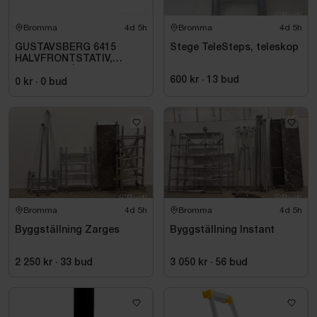
Bromma
4d 5h
Bromma
4d 5h
GUSTAVSBERG 6415
Stege TeleSteps, teleskop
HALVFRONTSTATIV,
150X70 CM |
600 kr
·
13
bud
GB2164150100
0 kr
·
0
bud
Bromma
4d 5h
Bromma
4d 5h
Byggställning Zarges
Byggställning Instant
2 250 kr
·
33
bud
3 050 kr
·
56
bud