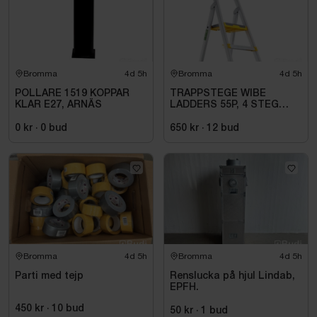
Bromma
4d 5h
Bromma
4d 5h
POLLARE 1519 KOPPAR
TRAPPSTEGE WIBE
KLAR E27, ARNÄS
LADDERS 55P, 4 STEG
735504
0 kr
·
0
bud
650 kr
·
12
bud
Bromma
4d 5h
Bromma
4d 5h
Parti med tejp
Renslucka på hjul Lindab,
EPFH.
450 kr
·
10
bud
50 kr
·
1
bud