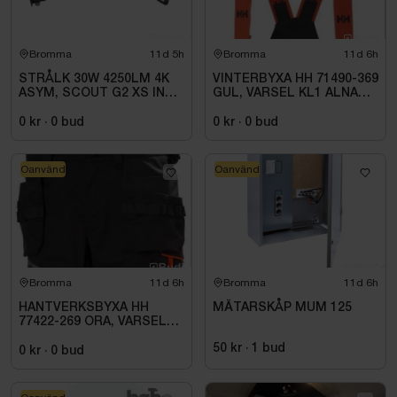
Bromma
11d 5h
Bromma
11d 6h
STRÅLK 30W 4250LM 4K
VINTERBYXA HH 71490-369
ASYM, SCOUT G2 XS INKL
GUL, VARSEL KL1 ALNA
0,5M ARM
2.0. STL C46
0 kr
·
0
bud
0 kr
·
0
bud
Oanvänd
Oanvänd
Bromma
11d 6h
Bromma
11d 6h
HANTVERKSBYXA HH
MÄTARSKÅP MUM 125
77422-269 ORA, VARSEL
KL1 ALNA 2.0. STL C52
50 kr
·
1
bud
0 kr
·
0
bud