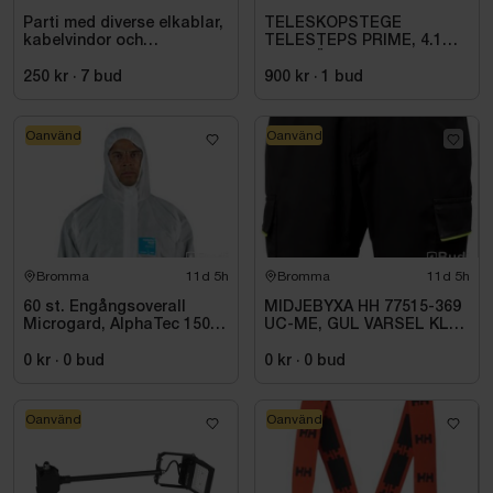
Parti med diverse elkablar,
TELESKOPSTEGE
kabelvindor och
TELESTEPS PRIME, 4.1M
fördelningscentraler
M UTFÄLLBAR
STABILISATOR
250 kr
·
7
bud
900 kr
·
1
bud
Oanvänd
Oanvänd
Bromma
11d 5h
Bromma
11d 5h
60 st. Engångsoverall
MIDJEBYXA HH 77515-369
Microgard, AlphaTec 1500
UC-ME, GUL VARSEL KL1.
Plus Vit
STL C72
0 kr
·
0
bud
0 kr
·
0
bud
Oanvänd
Oanvänd