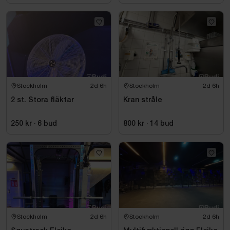
Stockholm
2d 6h
Stockholm
2d 6h
2 st. Stora fläktar
Kran stråle
250 kr
·
6
bud
800 kr
·
14
bud
Stockholm
2d 6h
Stockholm
2d 6h