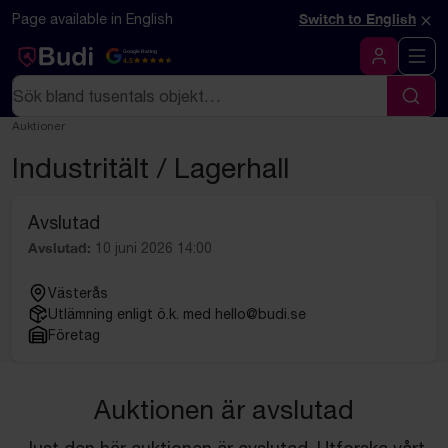
Hoppa till innehåll
Textbaserad (markdown) version av denna sida
×
Page available in English
Switch to English
Google Rating
4.5
Logga in
Sök
Sök
Auktioner
Industritält / Lagerhall
Avslutad
Avslutad:
10 juni 2026 14:00
Västerås
Utlämning enligt ö.k. med hello@budi.se
Företag
Auktionen är avslutad