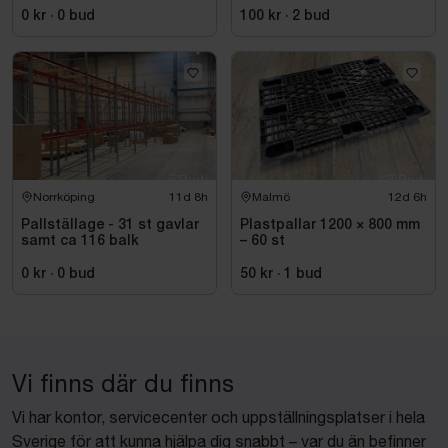
0 kr
·
0
bud
100 kr
·
2
bud
Norrköping
11d 8h
Malmö
12d 6h
Pallställage - 31 st gavlar
Plastpallar 1200 × 800 mm
samt ca 116 balk
– 60 st
0 kr
·
0
bud
50 kr
·
1
bud
Vi finns där du finns
Vi har kontor, servicecenter och uppställningsplatser i hela
Sverige för att kunna hjälpa dig snabbt – var du än befinner