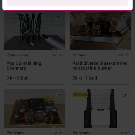
0 kr
·
0
bud
Vänersborg
5d 6h
Tranås
5d 6h
Pop Up-ställning,
Parti diverse plastkantiner
Spennare
och rostfria bunkar
0 kr
·
0
bud
50 kr
·
1
bud
Oanvänd
Bromma
11d 5h
Bromma
11d 5h