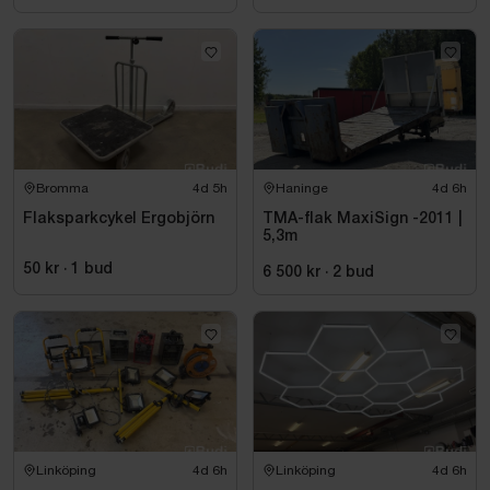
Bromma
4d 5h
Haninge
4d 6h
Flaksparkcykel Ergobjörn
TMA-flak MaxiSign -2011 |
5,3m
50 kr
·
1
bud
6 500 kr
·
2
bud
Linköping
4d 6h
Linköping
4d 6h