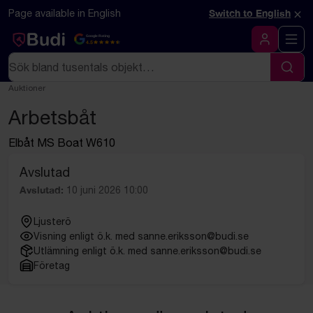
Hoppa till innehåll
Textbaserad (markdown) version av denna sida
×
Page available in English
Switch to English
Google Rating
4.5
Logga in
Sök
Sök
Auktioner
Arbetsbåt
Elbåt MS Boat W610
Avslutad
Avslutad:
10 juni 2026 10:00
Ljusterö
Visning enligt ö.k. med sanne.eriksson@budi.se
Utlämning enligt ö.k. med sanne.eriksson@budi.se
Företag