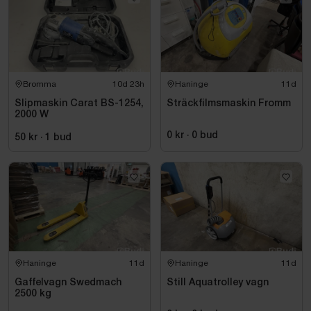
Bromma
10d 23h
Haninge
11d
Slipmaskin Carat BS-1254,
Sträckfilmsmaskin Fromm
2000 W
0 kr
·
0
bud
50 kr
·
1
bud
Haninge
11d
Haninge
11d
Gaffelvagn Swedmach
Still Aquatrolley vagn
2500 kg