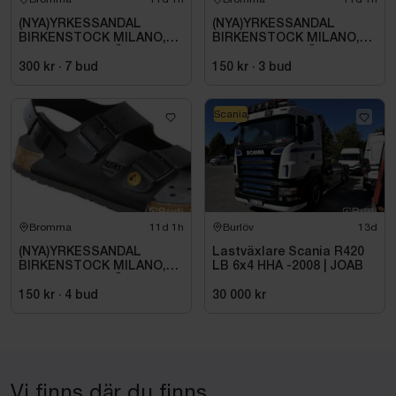
(NYA)YRKESSANDAL
(NYA)YRKESSANDAL
BIRKENSTOCK MILANO,
BIRKENSTOCK MILANO,
ESD NORMAL LÄST
ESD NORMAL LÄST
SVART. STL 42
SVART. STL 42
300 kr
·
7
bud
150 kr
·
3
bud
Scania
Bromma
11d 1h
Burlöv
13d
(NYA)YRKESSANDAL
Lastväxlare Scania R420
BIRKENSTOCK MILANO,
LB 6x4 HHA -2008 | JOAB
ESD NORMAL LÄST
SVART. STL 42
150 kr
·
4
bud
30 000 kr
Vi finns där du finns