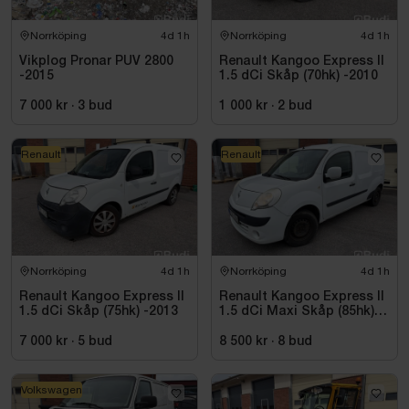
Norrköping
4d 1h
Norrköping
4d 1h
Vikplog Pronar PUV 2800
Renault Kangoo Express II
-2015
1.5 dCi Skåp (70hk) -2010
7 000 kr
·
3
bud
1 000 kr
·
2
bud
Renault
Renault
Norrköping
4d 1h
Norrköping
4d 1h
Renault Kangoo Express II
Renault Kangoo Express II
1.5 dCi Skåp (75hk) -2013
1.5 dCi Maxi Skåp (85hk)
-2010
7 000 kr
·
5
bud
8 500 kr
·
8
bud
Volkswagen