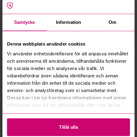
Samtycke
Information
Om
Denna webbplats använder cookies
Vi använder enhetsidentifierare för att anpassa innehållet
Norrköping
4d 2h
Norrköping
4d 2h
och annonserna till användarna, tillhandahålla funktioner
Redskapsbärare Wille
ATV SMC 850 -2016
355B - 2007 med gafflar
(reparationsobjekt)
för sociala medier och analysera vår trafik. Vi
vidarebefordrar även sådana identifierare och annan
60 500 kr
·
49
bud
12 500 kr
·
22
bud
information från din enhet till de sociala medier och
annons- och analysföretag som vi samarbetar med.
Dessa kan i sin tur kombinera informationen med annan
information som du har tillhandahållit eller som de har
samlat in när du har använt deras tjänster.
Tillåt alla
Norrköping
4d 2h
Norrköping
4d 2h