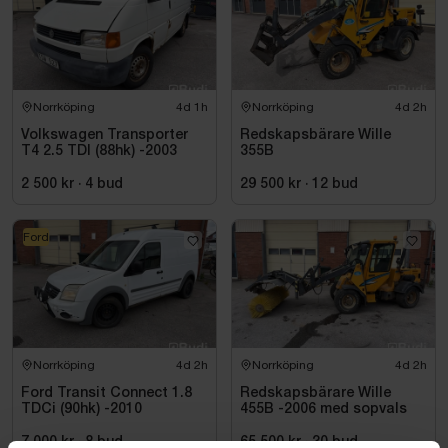
Norrköping
4d 1h
Norrköping
4d 2h
Volkswagen Transporter
Redskapsbärare Wille
T4 2.5 TDI (88hk) -2003
355B
2 500 kr
·
4
bud
29 500 kr
·
12
bud
Ford
Norrköping
4d 2h
Norrköping
4d 2h
Ford Transit Connect 1.8
Redskapsbärare Wille
TDCi (90hk) -2010
455B -2006 med sopvals
7 000 kr
·
8
bud
65 500 kr
·
30
bud