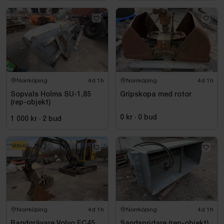
Norrköping
4d 1h
Norrköping
4d 1h
Sopvals Holms SU-1,85
Gripskopa med rotor
(rep-objekt)
0 kr
·
0
bud
1 000 kr
·
2
bud
Volvo
Norrköping
4d 1h
Norrköping
4d 1h
Bandgrävare Volvo EC45,
Sandspridare (rep-objekt)