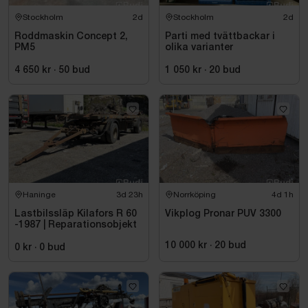
Stockholm
2d
Stockholm
2d
Roddmaskin Concept 2,
Parti med tvättbackar i
PM5
olika varianter
4 650 kr
·
50
bud
1 050 kr
·
20
bud
Haninge
3d 23h
Norrköping
4d 1h
Lastbilssläp Kilafors R 60
Vikplog Pronar PUV 3300
-1987 | Reparationsobjekt
10 000 kr
·
20
bud
0 kr
·
0
bud