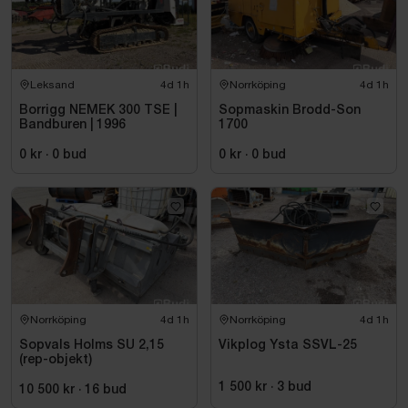
Leksand
4d 1h
Norrköping
4d 1h
Borrigg NEMEK 300 TSE |
Sopmaskin Brodd-Son
Bandburen | 1996
1700
0 kr
·
0
bud
0 kr
·
0
bud
Norrköping
4d 1h
Norrköping
4d 1h
Sopvals Holms SU 2,15
Vikplog Ysta SSVL-25
(rep-objekt)
1 500 kr
·
3
bud
10 500 kr
·
16
bud