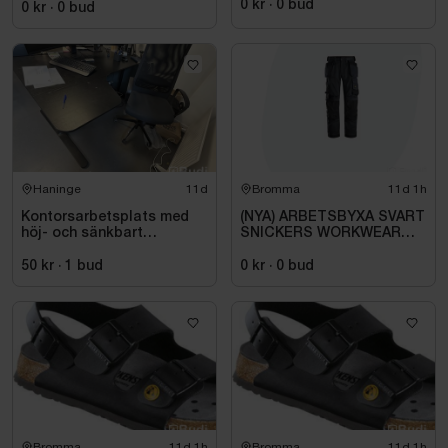
0 kr
·
0
bud
0 kr
·
0
bud
Haninge
11d
Bromma
11d 1h
Kontorsarbetsplats med
(NYA) ARBETSBYXA SVART
höj- och sänkbart
SNICKERS WORKWEAR
skrivbord och kontorsstol
6251 ALLROUNDWORK.
STL 104.
50 kr
·
1
bud
0 kr
·
0
bud
Bromma
11d 1h
Bromma
11d 1h