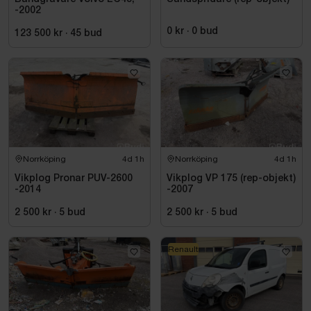
-2002
0 kr
·
0
bud
123 500 kr
·
45
bud
Norrköping
4d 1h
Norrköping
4d 1h
Vikplog Pronar PUV-2600
Vikplog VP 175 (rep-objekt)
-2014
-2007
2 500 kr
·
5
bud
2 500 kr
·
5
bud
Renault