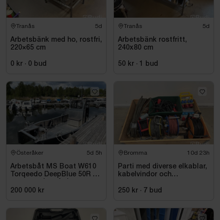
Tranås
5d
Tranås
5d
Arbetsbänk med ho, rostfri,
Arbetsbänk rostfritt,
220×65 cm
240x80 cm
0 kr
·
0
bud
50 kr
·
1
bud
Österåker
5d 5h
Bromma
10d 23h
Arbetsbåt MS Boat W610
Parti med diverse elkablar,
Torqeedo DeepBlue 50R 50
kabelvindor och
kW -2024 | Elbåt | 6,00
fördelningscentraler
meter
200 000 kr
250 kr
·
7
bud