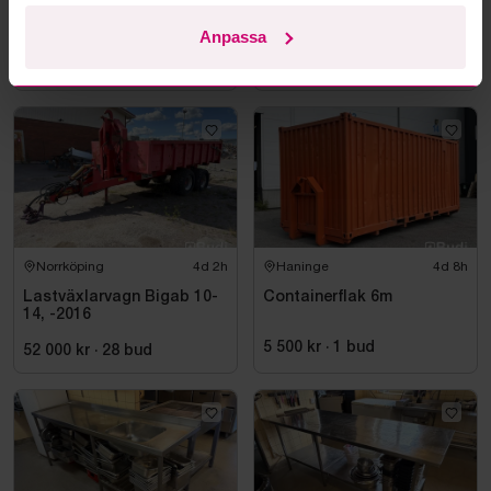
Toro Groundsmaster 5910
Ogräsbekämpningsmaskin
gräsklippare
Heatweed MIDSERIES
Anpassa
22/8, -2015
13 250 kr
·
56
bud
2 050 kr
·
11
bud
Norrköping
4d 2h
Haninge
4d 8h
Lastväxlarvagn Bigab 10-
Containerflak 6m
14, -2016
5 500 kr
·
1
bud
52 000 kr
·
28
bud