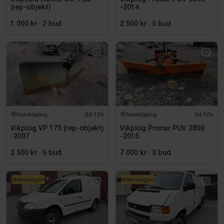
(rep-objekt)
-2014
1 000 kr
·
2
bud
2 500 kr
·
5
bud
Norrköping
3d 12h
Norrköping
3d 12h
Vikplog VP 175 (rep-objekt)
Vikplog Pronar PUV 2800
-2007
-2015
2 500 kr
·
5
bud
7 000 kr
·
3
bud
Volkswagen
Volkswagen