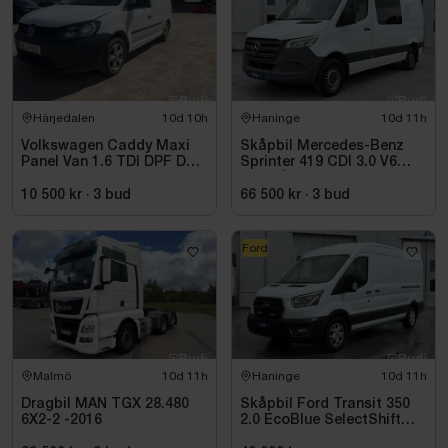
Härjedalen
10d 10h
Haninge
10d 11h
Volkswagen Caddy Maxi
Skåpbil Mercedes-Benz
Panel Van 1.6 TDI DPF DSG
Sprinter 419 CDI 3.0 V6
Sekventiell, 102hk, 2015
-2021 | C1-kort
10 500 kr
·
3
bud
66 500 kr
·
3
bud
Ford
Malmö
10d 11h
Haninge
10d 11h
Dragbil MAN TGX 28.480
Skåpbil Ford Transit 350
6X2-2 -2016
2.0 EcoBlue SelectShift
-2021