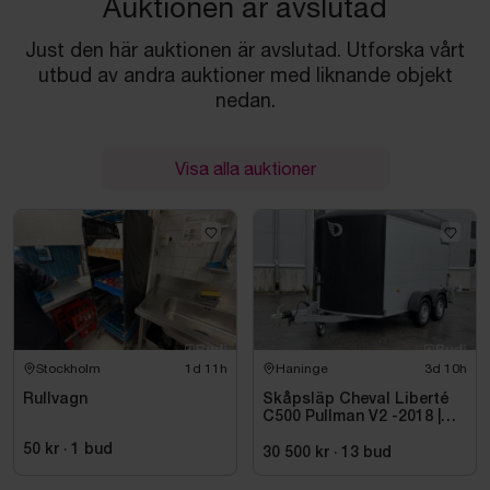
Auktionen är avslutad
Just den här auktionen är avslutad. Utforska vårt
utbud av andra auktioner med liknande objekt
nedan.
Visa alla auktioner
Stockholm
1d 11h
Haninge
3d 10h
Rullvagn
Skåpsläp Cheval Liberté
C500 Pullman V2 -2018 |
Nybesiktigad
50 kr
·
1
bud
30 500 kr
·
13
bud