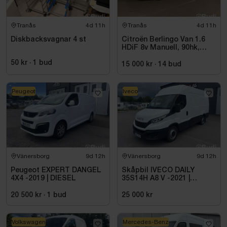
Tranås
4d 11h
Tranås
4d 11h
Diskbacksvagnar 4 st
Citroën Berlingo Van 1.6
HDiF 8v Manuell, 90hk,
9500 mil - 2014
50 kr
·
1
bud
15 000 kr
·
14
bud
Peugeot
Iveco
Vänersborg
9d 12h
Vänersborg
9d 12h
Peugeot EXPERT DANGEL
Skåpbil IVECO DAILY
4X4 -2019 | DIESEL
35S14H A8 V -2021 |
DIESEL
20 500 kr
·
1
bud
25 000 kr
Volkswagen
Mercedes-Benz