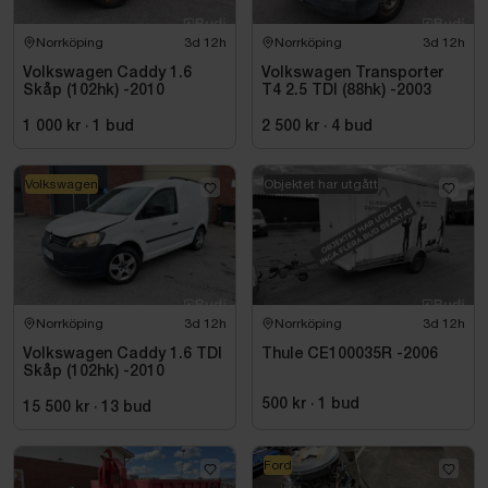
Norrköping
3d 12h
Norrköping
3d 12h
Volkswagen Caddy 1.6
Volkswagen Transporter
Skåp (102hk) -2010
T4 2.5 TDI (88hk) -2003
1 000 kr
·
1
bud
2 500 kr
·
4
bud
Volkswagen
Objektet har utgått
Norrköping
3d 12h
Norrköping
3d 12h
Volkswagen Caddy 1.6 TDI
Thule CE100035R -2006
Skåp (102hk) -2010
500 kr
·
1
bud
15 500 kr
·
13
bud
Ford