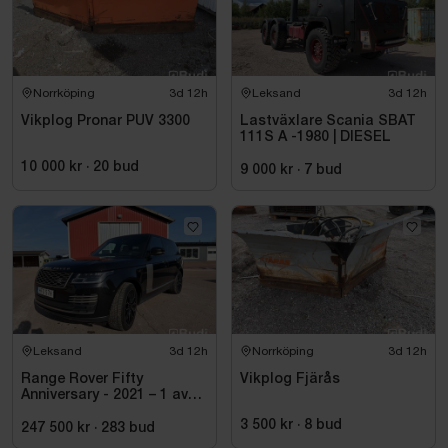
Norrköping
3d 12h
Leksand
3d 12h
Vikplog Pronar PUV 3300
Lastväxlare Scania SBAT
111S A -1980 | DIESEL
10 000 kr
·
20
bud
9 000 kr
·
7
bud
Leksand
3d 12h
Norrköping
3d 12h
Range Rover Fifty
Vikplog Fjärås
Anniversary - 2021 – 1 av
1970 – Autobiography –
3 500 kr
·
8
bud
Diesel – Fullutrustad
247 500 kr
·
283
bud