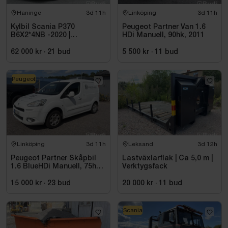
Haninge
3d 11h
Linköping
3d 11h
Kylbil Scania P370
Peugeot Partner Van 1.6
B6X2*4NB -2020 |
HDi Manuell, 90hk, 2011
Hultsteins
62 000 kr
·
21
bud
5 500 kr
·
11
bud
Peugeot
Linköping
3d 11h
Leksand
3d 12h
Peugeot Partner Skåpbil
Lastväxlarflak | Ca 5,0 m |
1.6 BlueHDi Manuell, 75hk,
Verktygsfack
2014
15 000 kr
·
23
bud
20 000 kr
·
11
bud
Scania