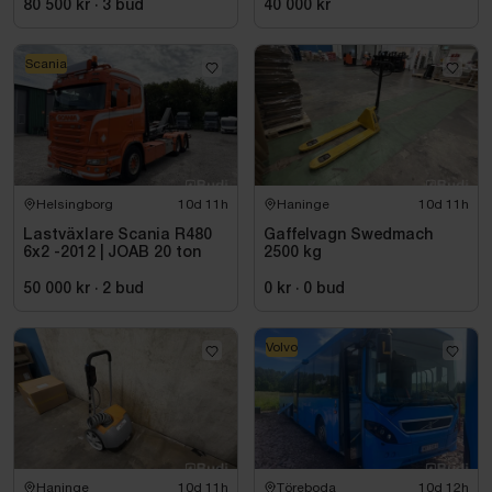
80 500 kr
·
3
bud
40 000 kr
Scania
Helsingborg
10d 11h
Haninge
10d 11h
Lastväxlare Scania R480
Gaffelvagn Swedmach
6x2 -2012 | JOAB 20 ton
2500 kg
50 000 kr
·
2
bud
0 kr
·
0
bud
Volvo
Haninge
10d 11h
Töreboda
10d 12h