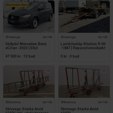
Mercedes-Benz
Haninge
3d 10h
Haninge
3d 10h
Skåpbil Mercedes-Benz
Lastbilssläp Kilafors R 60
eCitan -2023 | Elbil
-1987 | Reparationsobjekt
47 500 kr
·
12
bud
0 kr
·
0
bud
Bromma
3d 10h
Bromma
3d 10h
Skivvagn Starke Arvid
Skivvagn Starke Arvid