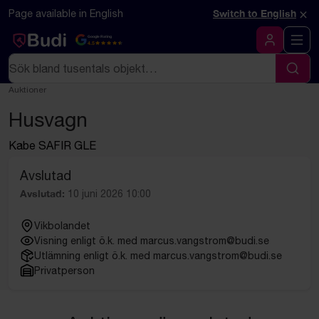
Hoppa till innehåll
Textbaserad (markdown) version av denna sida
×
Page available in English
Switch to English
Google Rating
4.5
Logga in
Sök
Sök
Auktioner
Husvagn
Kabe SAFIR GLE
Avslutad
Avslutad:
10 juni 2026 10:00
Vikbolandet
Visning enligt ö.k. med marcus.vangstrom@budi.se
Utlämning enligt ö.k. med marcus.vangstrom@budi.se
Privatperson