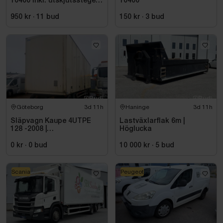
10400 inkl. utskjutsstege
10400
Wibe ladders, WUS D60 CF
950 kr
·
11
bud
150 kr
·
3
bud
Göteborg
3d 11h
Haninge
3d 11h
Släpvagn Kaupe 4UTPE
Lastväxlarflak 6m |
128 -2008 |
Höglucka
Reparationsobjekt
0 kr
·
0
bud
10 000 kr
·
5
bud
Scania
Peugeot