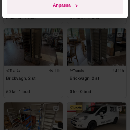
Mercedes-Benz Vito 113
Gallervagn Brenderup
Anpassa
CDI | 2013
D1250 | 2024
5 500 kr
·
1
bud
8 000 kr
·
2
bud
Tranås
4d 11h
Tranås
4d 11h
Brickvagn, 2 st
Brickvagn, 2 st
50 kr
·
1
bud
0 kr
·
0
bud
Citroën