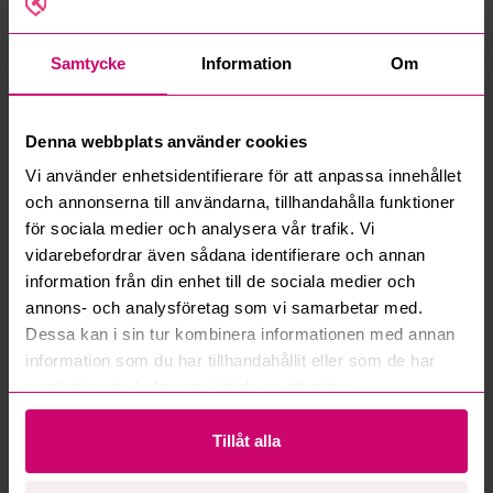
Mercedes-Benz
Volkswagen
Samtycke
Information
Om
Denna webbplats använder cookies
Vi använder enhetsidentifierare för att anpassa innehållet
Örebro
4d 10h
Örebro
4d 10h
och annonserna till användarna, tillhandahålla funktioner
Mercedes-Benz Sprinter |
Volkswagen Amarok 3.0 V6
för sociala medier och analysera vår trafik. Vi
Teleskopkran Hiab 013T |
TDI | 4Motion | 21997 mil |
vidarebefordrar även sådana identifierare och annan
2015
2017 - Reparationsobjekt
18 500 kr
·
7
bud
52 000 kr
·
33
bud
information från din enhet till de sociala medier och
annons- och analysföretag som vi samarbetar med.
Dessa kan i sin tur kombinera informationen med annan
Mercedes-Benz
information som du har tillhandahållit eller som de har
samlat in när du har använt deras tjänster.
Tillåt alla
Örebro
4d 10h
Karlstad
4d 11h