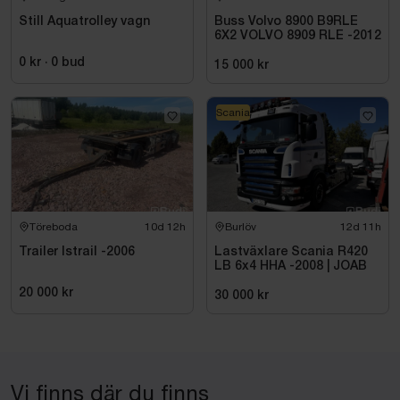
Still Aquatrolley vagn
Buss Volvo 8900 B9RLE
6X2 VOLVO 8909 RLE -2012
0 kr
·
0
bud
15 000 kr
Scania
Töreboda
10d 12h
Burlöv
12d 11h
Trailer Istrail -2006
Lastväxlare Scania R420
LB 6x4 HHA -2008 | JOAB
20 000 kr
30 000 kr
Vi finns där du finns