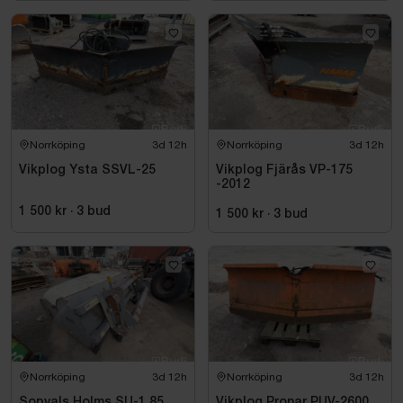
Norrköping
3d 12h
Norrköping
3d 12h
Vikplog Ysta SSVL-25
Vikplog Fjärås VP-175
-2012
1 500 kr
·
3
bud
1 500 kr
·
3
bud
Norrköping
3d 12h
Norrköping
3d 12h
Sopvals Holms SU-1,85
Vikplog Pronar PUV-2600