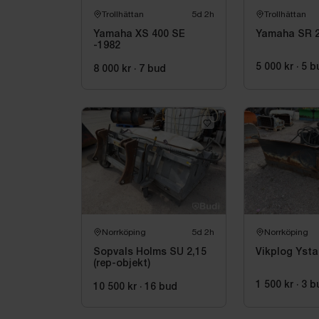
Trollhättan
5d 2h
Trollhättan
Yamaha XS 400 SE
Yamaha SR 2
-1982
5 000 kr
·
5
b
8 000 kr
·
7
bud
Norrköping
5d 2h
Norrköping
Sopvals Holms SU 2,15
Vikplog Yst
(rep-objekt)
1 500 kr
·
3
b
10 500 kr
·
16
bud