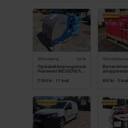
Milwaukee
Norrköping
5d 3h
Smedjebacke
Ogräsbekämpningsmaskin
Batteridriven
Heatweed MIDSERIES
avloppsrens
22/8, -2015
Milwaukee 
M18 FSSM-12
2 050 kr
·
11
bud
650 kr
·
5
bu
Oanvänd
Volkswagen
Oanvänd