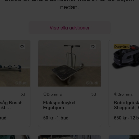
nedan.
Visa alla auktioner
Oanvänd
5d
Bromma
5d
Bromma
rsåg Bosch,
Flaksparkcykel
Robotgräsk
kl.
Ergobjörn
Sheppach,
ch, GTA
bud
50 kr
·
1
bud
650 kr
·
12
b