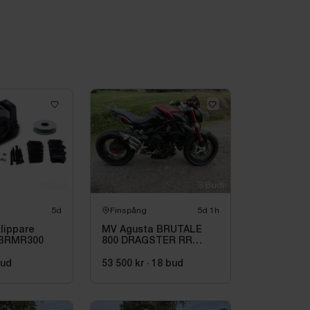
5d
Finspång
5d 1h
lippare
MV Agusta BRUTALE
 BRMR300
800 DRAGSTER RR
-2015
ud
53 500 kr
·
18
bud