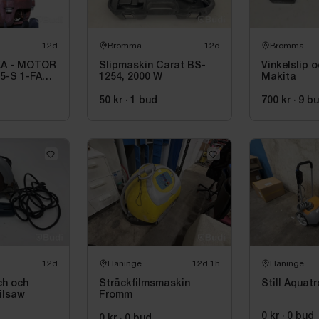
12d
Bromma
12d
Bromma
A - MOTOR
Slipmaskin Carat BS-
Vinkelslip 
45-S 1-FAS
1254, 2000 W
Makita
46
50 kr
·
1
bud
700 kr
·
9
b
12d
Haninge
12d 1h
Haninge
ch och
Sträckfilmsmaskin
Still Aquatr
ilsaw
Fromm
0 kr
·
0
bud
0 kr
·
0
bud