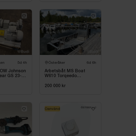
ken
5d 4h
Österåker
6d 6h
LOW Johnson
Arbetsbåt MS Boat
ar GS 23-65
W610 Torqeedo
DeepBlue 50R 50 kW
-2024 | Elbåt | 6,00 meter
200 000 kr
Oanvänd