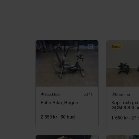
Bosch
Stockholm
3d 1h
Bromma
Echo Bike, Rogue
Kap- och ge
GCM 8 SJL in
sågbock Bos
2 850 kr
·
60
bud
2500
1 650 kr
·
27