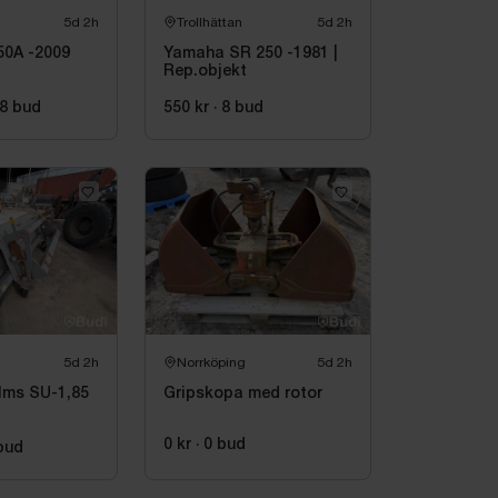
5d 2h
Trollhättan
5d 2h
50A -2009
Yamaha SR 250 -1981 |
Rep.objekt
8
bud
550 kr
·
8
bud
5d 2h
Norrköping
5d 2h
lms SU-1,85
Gripskopa med rotor
0 kr
·
0
bud
bud