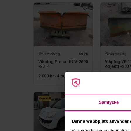
Norrköping
5d 2h
Norrköping
Vikplog Pronar PUV-2600
Vikplog VP 1
-2014
objekt) -200
2 000 kr
·
4
bud
2 500 kr
·
5
b
Renault
Renault
Samtycke
Denna webbplats använder 
Vi använder enhetsidentifierar