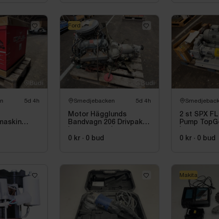
Ford
n
5d 4h
Smedjebacken
5d 4h
Smedjebac
Motor Hägglunds
2 st SPX F
maskin
Bandvagn 206 Drivpaket
Pump TopGe
M18 FUEL
| Ford 2.8 V6 | Mercedes
| 2023
1 |
Automat | 259,9 mil
d
0 kr
·
0
bud
0 kr
·
0
bud
Makita