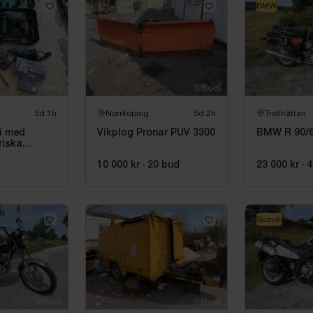
BMW
5d 1h
Norrköping
5d 2h
Trollhättan
i med
Vikplog Pronar PUV 3300
BMW R 90/6
riska
.a. Bosch
10 000 kr
·
20
bud
23 000 kr
·
4
Suzuki