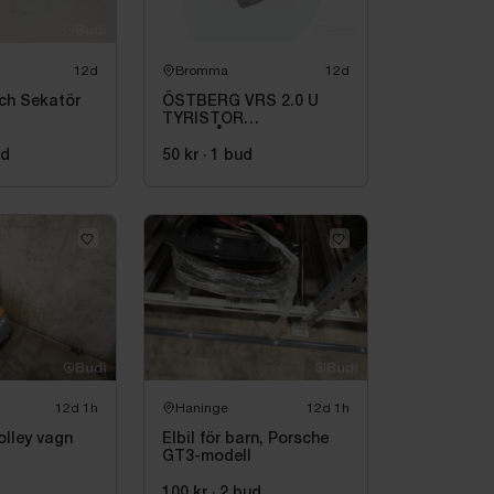
12d
Bromma
12d
och Sekatör
ÖSTBERG VRS 2.0 U
TYRISTOR
UTANPÅLIGGANDE
ud
50 kr
·
1
bud
12d 1h
Haninge
12d 1h
olley vagn
Elbil för barn, Porsche
GT3-modell
100 kr
·
2
bud