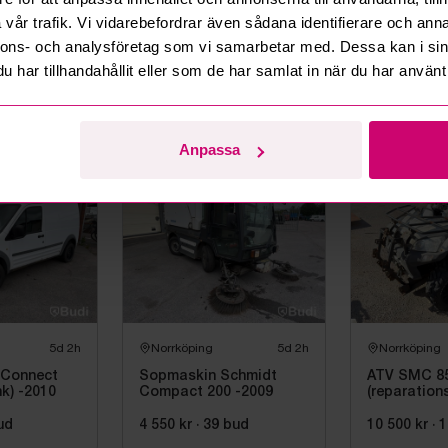
vår trafik. Vi vidarebefordrar även sådana identifierare och anna
5d 2h
Norrköping
5d 2h
Norrköping
nnons- och analysföretag som vi samarbetar med. Dessa kan i sin
har tillhandahållit eller som de har samlat in när du har använt 
goo Express
Renault Kangoo Express
Volkswagen
åp (85hk)
II 1.5 dCi Skåp
T4 2.5 TDI 
(75hk)-2011
ud
10 000 kr
·
12
bud
2 500 kr
·
4
Anpassa
5d 2h
Norrköping
5d 2h
Norrköping
 Connect
Sopmaskin Schmidt
ATV SMC 85
hk) -2010
Compact 200 -2009
(reparation
ud
4 550 kr
·
39
bud
10 500 kr
·
1