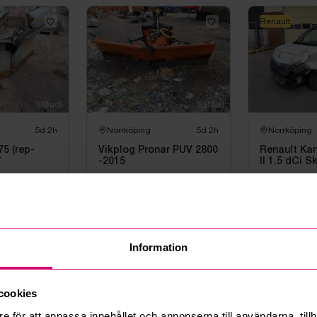
Renault
5d 2h
Norrköping
5d 2h
Norrköping
75 (rep-
Vikplog Pronar PUV 2800
Renault Ka
7
-2015
II 1.5 dCi S
-2010
ud
7 000 kr
·
3
bud
1 000 kr
·
2
Renault
Volkswagen
Information
cookies
e för att anpassa innehållet och annonserna till användarna, tillh