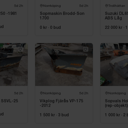
5d 2h
Norrköping
5d 2h
Trollhättan
50 -1981
Sopmaskin Brodd-Son
Suzuki DL6
1700
ABS Låg
ud
0 kr
·
0
bud
22 000 kr
·
1
5d 2h
Norrköping
5d 2h
Norrköping
a SSVL-25
Vikplog Fjärås VP-175
Sopvals Ho
-2012
(rep-objekt)
ud
1 500 kr
·
3
bud
1 000 kr
·
2