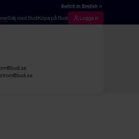
×
Switch to English
oner
Sälj med Budi
Köpa på Budi
Logga in
Logga in
trom@budi.se
gstrom@budi.se
t