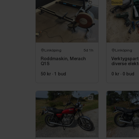
Bosch
Linköping
5d 1h
Linköping
Roddmaskin, Merach
Verktygspart
Q1S
diverse elekt
maskiner, bl
50 kr
·
1
bud
0 kr
·
0
bud