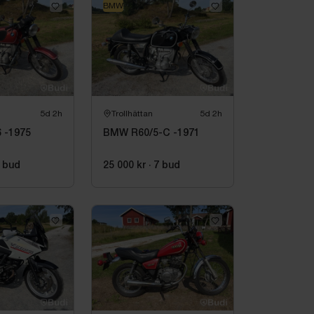
BMW
5d 2h
Trollhättan
5d 2h
 -1975
BMW R60/5-C -1971
bud
25 000 kr
·
7
bud