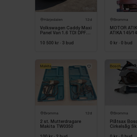
Härjedalen
12d
Bromma
Volkswagen Caddy Maxi
MOTOR ATIK
Panel Van 1.6 TDI DPF
ATIKA 145/1
DSG Sekventiell, 102hk,
0,70KW 3755
2015
10 500 kr
·
3
bud
0 kr
·
0
bud
Makita
Bosch
Bromma
12d
Bromma
2 st. Mutterdragare
Plåtsax Bos
Makita TW0350
Cirkelsåg Sk
100 kr
·
2
bud
0 kr
·
0
bud