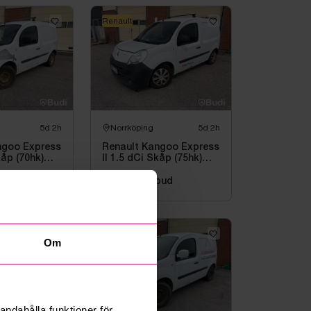
Renault
5d 2h
Norrköping
5d 2h
ngoo Express
Renault Kangoo Express
kåp (70hk)
II 1.5 dCi Skåp (75hk)
-2013
bud
7 000 kr
·
5
bud
Renault
Om
andahålla funktioner för