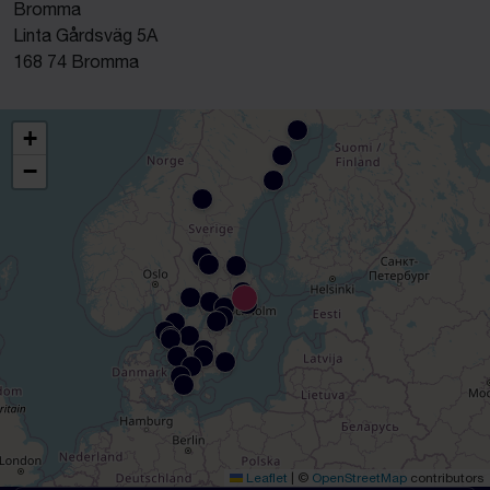
Bromma
Linta Gårdsväg 5A
168 74 Bromma
+
−
Leaflet
|
©
OpenStreetMap
contributors