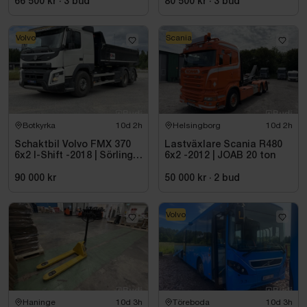
66 500 kr
·
3
bud
80 500 kr
·
3
bud
Volvo
Scania
Botkyrka
10d 2h
Helsingborg
10d 2h
Schaktbil Volvo FMX 370
Lastväxlare Scania R480
6x2 I-Shift -2018 | Sörling
6x2 -2012 | JOAB 20 ton
Ilsbo
90 000 kr
50 000 kr
·
2
bud
Volvo
Haninge
10d 3h
Töreboda
10d 3h