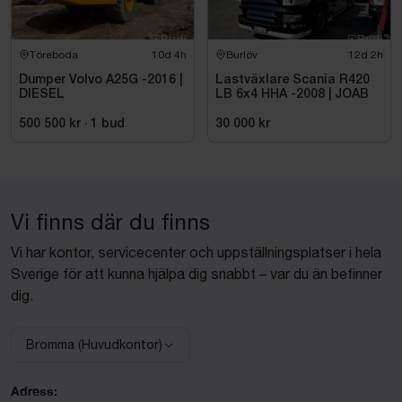
Töreboda
10d 4h
Burlöv
12d 2h
Dumper Volvo A25G -2016 |
Lastväxlare Scania R420
DIESEL
LB 6x4 HHA -2008 | JOAB
500 500 kr
·
1
bud
30 000 kr
Vi finns där du finns
Vi har kontor, servicecenter och uppställningsplatser i hela
Sverige för att kunna hjälpa dig snabbt – var du än befinner
dig.
Bromma (Huvudkontor)
Välj anläggning:
Adress: