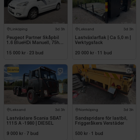
Linköping
3d 3h
Leksand
3d 3h
Peugeot Partner Skåpbil
Lastväxlarflak | Ca 5,0 m |
1.6 BlueHDi Manuell, 75hk,
Verktygsfack
2014
15 000 kr
·
23
bud
20 000 kr
·
11
bud
Scania
Leksand
3d 3h
Norrköping
3d 3h
Lastväxlare Scania SBAT
Sandspridare för lastbil,
111S A -1980 | DIESEL
Friggeråkers Verstäder
9 000 kr
·
7
bud
500 kr
·
1
bud