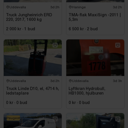
Uddevalla
3d 2h
Haninge
3d 2h
Truck Jungheinrich ERD
TMA-flak MaxiSign -2011 |
220, 2017, 1600 kg
5,3m
2 000 kr
·
1
bud
6 500 kr
·
2
bud
Uddevalla
3d 2h
Uddevalla
3d 3h
Truck Linde D10, el, 4714 h,
Lyftkran Hydrobull,
ledstaplare
HB1000, hjulburen
0 kr
·
0
bud
0 kr
·
0
bud
Peugeot