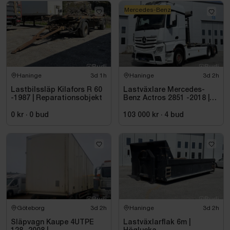
Mercedes-Benz
Haninge
3d 1h
Haninge
3d 2h
Lastbilssläp Kilafors R 60
Lastväxlare Mercedes-
-1987 | Reparationsobjekt
Benz Actros 2851 -2018 |
JOAB 20 ton
0 kr
·
0
bud
103 000 kr
·
4
bud
Göteborg
3d 2h
Haninge
3d 2h
Släpvagn Kaupe 4UTPE
Lastväxlarflak 6m |