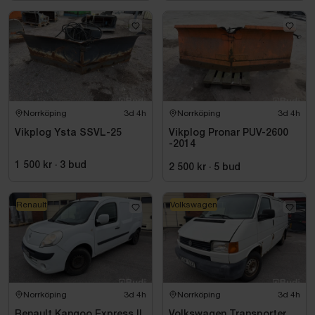
Norrköping
3d 4h
Norrköping
3d 4h
Vikplog Ysta SSVL-25
Vikplog Pronar PUV-2600
-2014
1 500 kr
·
3
bud
2 500 kr
·
5
bud
Renault
Volkswagen
Norrköping
3d 4h
Norrköping
3d 4h
Renault Kangoo Express II
Volkswagen Transporter