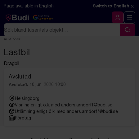
Hoppa till innehåll
Textbaserad (markdown) version av denna sida
×
Page available in English
Switch to English
Google Rating
4.5
Logga in
Sök
Sök
Auktioner
Lastbil
Dragbil
Avslutad
Avslutad:
10 juni 2026 10:00
Helsingborg
Visning enligt ö.k. med anders.arndorff@budi.se
Utlämning enligt ö.k. med anders.arndorff@budi.se
Företag