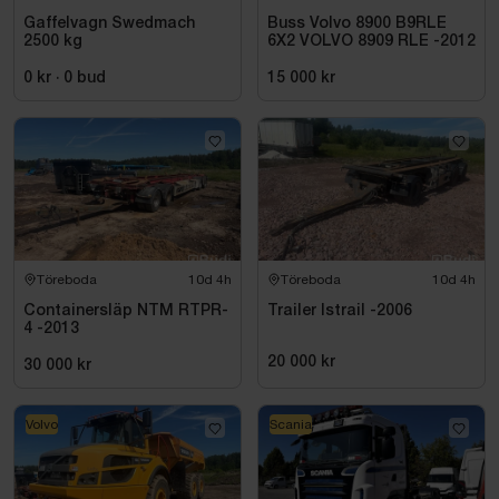
Gaffelvagn Swedmach
Buss Volvo 8900 B9RLE
2500 kg
6X2 VOLVO 8909 RLE -2012
0 kr
·
0
bud
15 000 kr
Töreboda
10d 4h
Töreboda
10d 4h
Containersläp NTM RTPR-
Trailer Istrail -2006
4 -2013
20 000 kr
30 000 kr
Volvo
Scania