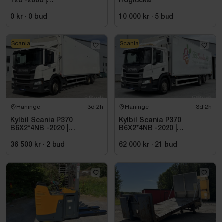
128 -2008 |
Höglucka
Reparationsobjekt
0 kr
·
0
bud
10 000 kr
·
5
bud
Scania
Scania
Haninge
3d 2h
Haninge
3d 2h
Kylbil Scania P370
Kylbil Scania P370
B6X2*4NB -2020 |
B6X2*4NB -2020 |
Hultsteins
Hultsteins
36 500 kr
·
2
bud
62 000 kr
·
21
bud