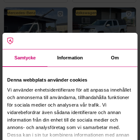
Mercedes-Benz
Volkswagen
Örebro
4d 1h
Örebro
4d 1h
Samtycke
Information
Om
Mercedes-Benz Sprinter |
Volkswagen Amarok 3.0 V6
Teleskopkran Hiab 013T |
TDI | 4Motion | 21997 mil |
2015
2017 - Reparationsobjekt
18 500 kr
·
7
bud
52 000 kr
·
33
bud
Denna webbplats använder cookies
Vi använder enhetsidentifierare för att anpassa innehållet
Mercedes-Benz
och annonserna till användarna, tillhandahålla funktioner
för sociala medier och analysera vår trafik. Vi
vidarebefordrar även sådana identifierare och annan
information från din enhet till de sociala medier och
annons- och analysföretag som vi samarbetar med.
Örebro
4d 2h
Göteborg
4d 2h
Dessa kan i sin tur kombinera informationen med annan