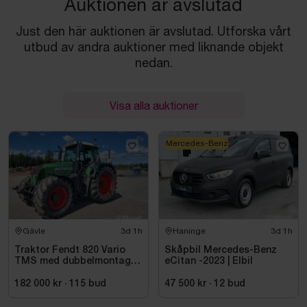
Auktionen är avslutad
Just den här auktionen är avslutad. Utforska vårt
utbud av andra auktioner med liknande objekt
nedan.
Visa alla auktioner
Mercedes-Benz
Gävle
3d 1h
Haninge
3d 1h
Traktor Fendt 820 Vario
Skåpbil Mercedes-Benz
TMS med dubbelmontage
eCitan -2023 | Elbil
- 2009
182 000 kr
·
115
bud
47 500 kr
·
12
bud