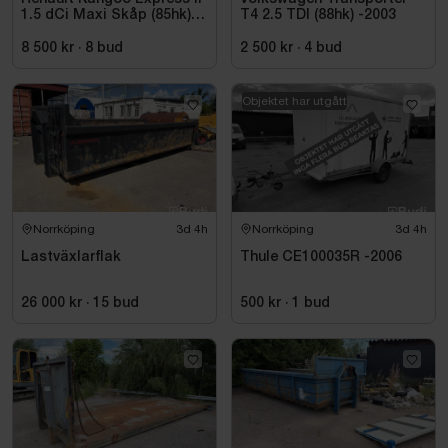
1.5 dCi Maxi Skåp (85hk)
T4 2.5 TDI (88hk) -2003
-2010
8 500 kr
·
8
bud
2 500 kr
·
4
bud
Objektet har utgått
Norrköping
3d 4h
Norrköping
3d 4h
Lastväxlarflak
Thule CE100035R -2006
26 000 kr
·
15
bud
500 kr
·
1
bud