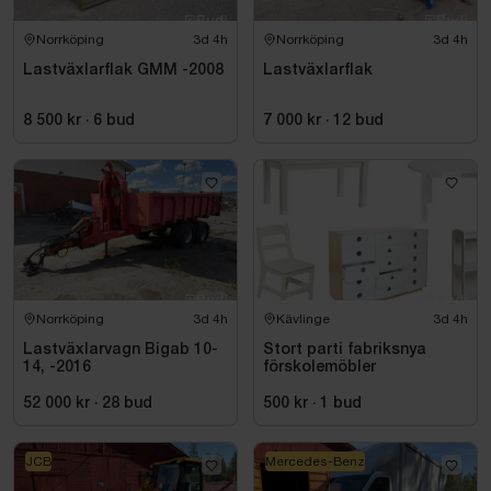
Norrköping
3d 4h
Norrköping
3d 4h
Lastväxlarflak GMM -2008
Lastväxlarflak
8 500 kr
·
6
bud
7 000 kr
·
12
bud
Norrköping
3d 4h
Kävlinge
3d 4h
Lastväxlarvagn Bigab 10-
Stort parti fabriksnya
14, -2016
förskolemöbler
52 000 kr
·
28
bud
500 kr
·
1
bud
JCB
Mercedes-Benz