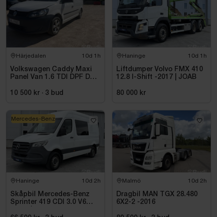
Härjedalen
10d 1h
Haninge
10d 1h
Volkswagen Caddy Maxi
Liftdumper Volvo FMX 410
Panel Van 1.6 TDI DPF DSG
12.8 I-Shift -2017 | JOAB
Sekventiell, 102hk, 2015
10 500 kr
·
3
bud
80 000 kr
Mercedes-Benz
Haninge
10d 2h
Malmö
10d 2h
Skåpbil Mercedes-Benz
Dragbil MAN TGX 28.480
Sprinter 419 CDI 3.0 V6
6X2-2 -2016
-2021 | C1-kort