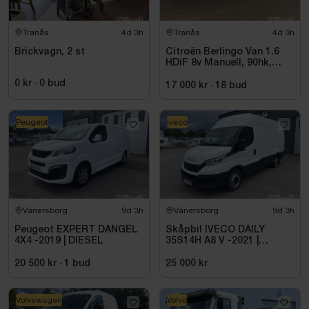
Tranås
4d 3h
Tranås
4d 3h
Brickvagn, 2 st
Citroën Berlingo Van 1.6
HDiF 8v Manuell, 90hk,
9500 mil - 2014
0 kr
·
0
bud
17 000 kr
·
18
bud
Peugeot
Iveco
Vänersborg
9d 3h
Vänersborg
9d 3h
Peugeot EXPERT DANGEL
Skåpbil IVECO DAILY
4X4 -2019 | DIESEL
35S14H A8 V -2021 |
DIESEL
20 500 kr
·
1
bud
25 000 kr
Volkswagen
Volvo