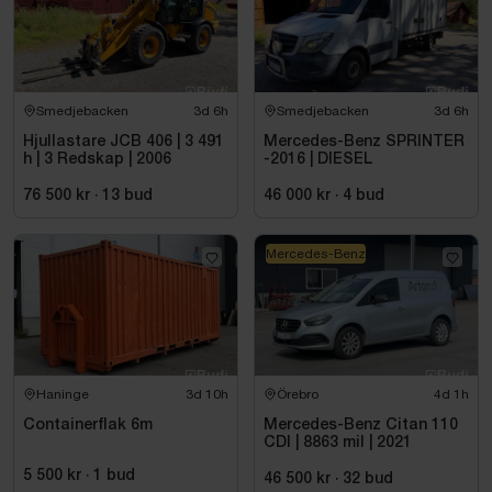
Smedjebacken
3d 6h
Smedjebacken
3d 6h
Hjullastare JCB 406 | 3 491
Mercedes-Benz SPRINTER
h | 3 Redskap | 2006
-2016 | DIESEL
76 500 kr
·
13
bud
46 000 kr
·
4
bud
Mercedes-Benz
Haninge
3d 10h
Örebro
4d 1h
Containerflak 6m
Mercedes-Benz Citan 110
CDI | 8863 mil | 2021
5 500 kr
·
1
bud
46 500 kr
·
32
bud