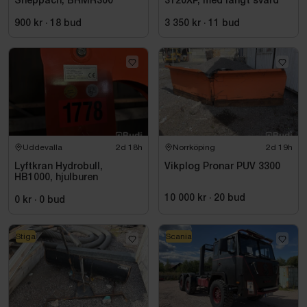
Sheppach, BRMR300
3120XP, med långt svärd
900 kr
·
18
bud
3 350 kr
·
11
bud
Uddevalla
2d 18h
Norrköping
2d 19h
Lyftkran Hydrobull,
Vikplog Pronar PUV 3300
HB1000, hjulburen
10 000 kr
·
20
bud
0 kr
·
0
bud
Stiga
Scania