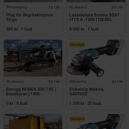
Norrköping
2d 19h
Leksand
2d 19h
Plog för åkgräsklippare
Lastväxlare Scania SBAT
Stiga
111S A -1980 | DIESEL
500 kr
·
1
bud
9 000 kr
·
7
bud
Oanvänd
Leksand
2d 19h
Bromma
2d 19h
Borrigg NEMEK 300 TSE |
Vinkelslip Makita,
Bandburen | 1996
GA005GZ
0 kr
·
0
bud
1 250 kr
·
20
bud
Oanvänd