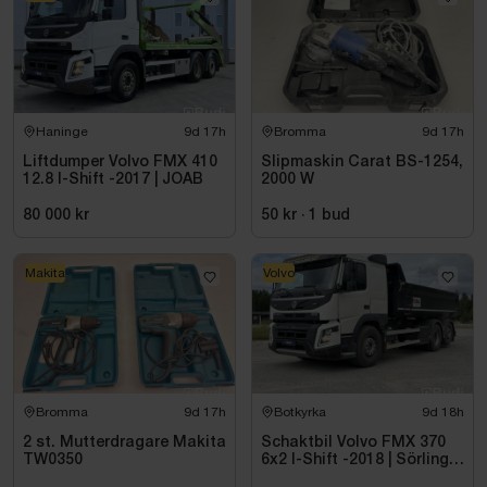
Haninge
9d 17h
Bromma
9d 17h
Liftdumper Volvo FMX 410
Slipmaskin Carat BS-1254,
12.8 I-Shift -2017 | JOAB
2000 W
80 000 kr
50 kr
·
1
bud
Makita
Volvo
Bromma
9d 17h
Botkyrka
9d 18h
2 st. Mutterdragare Makita
Schaktbil Volvo FMX 370
TW0350
6x2 I-Shift -2018 | Sörling
Ilsbo