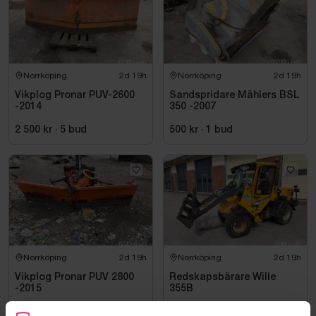
Norrköping
2d 19h
Norrköping
2d 19h
Vikplog Pronar PUV-2600
Sandspridare Mählers BSL
-2014
350 -2007
2 500 kr
·
5
bud
500 kr
·
1
bud
Norrköping
2d 19h
Norrköping
2d 19h
Vikplog Pronar PUV 2800
Redskapsbärare Wille
-2015
355B
7 000 kr
·
3
bud
45 500 kr
·
33
bud