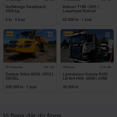
Gaffelvagn Swedmach
Bobcat T190 -2001 |
2500 kg
Laserhyvel Bobcat
0 kr
·
0
bud
62 000 kr
·
1
bud
Volvo
Scania
Töreboda
9d 19h
Burlöv
11d 18h
Dumper Volvo A25G -2016 |
Lastväxlare Scania R420
DIESEL
LB 6x4 HHA -2008 | JOAB
500 500 kr
·
1
bud
30 000 kr
Vi finns där du finns