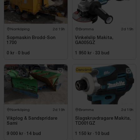
Norrköping
2d 19h
Bromma
2d 19h
Sopmaskin Brodd-Son
Vinkelslip Makita,
1700
GA005GZ
0 kr
·
0
bud
1 950 kr
·
33
bud
Oanvänd
Norrköping
2d 19h
Bromma
2d 19h
Vikplog & Sandspridare
Slagskruvdragare Makita,
Sami
TD001GZ
9 000 kr
·
14
bud
1 150 kr
·
10
bud