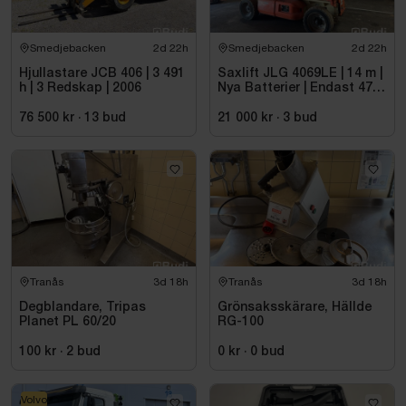
Smedjebacken
2d 22h
Smedjebacken
2d 22h
Hjullastare JCB 406 | 3 491
Saxlift JLG 4069LE | 14 m |
h | 3 Redskap | 2006
Nya Batterier | Endast 475
h
76 500 kr
·
13
bud
21 000 kr
·
3
bud
Tranås
3d 18h
Tranås
3d 18h
Degblandare, Tripas
Grönsaksskärare, Hällde
Planet PL 60/20
RG-100
100 kr
·
2
bud
0 kr
·
0
bud
Volvo