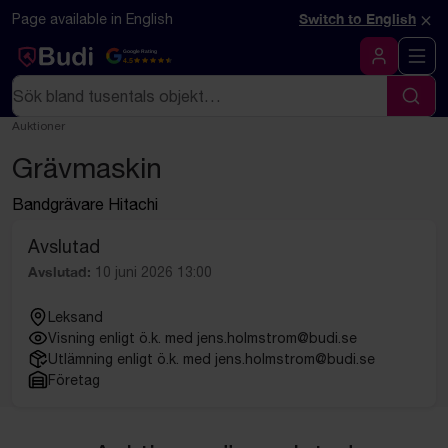
Hoppa till innehåll
Textbaserad (markdown) version av denna sida
×
Page available in English
Switch to English
Google Rating
4.5
Logga in
Sök
Sök
Auktioner
Grävmaskin
Bandgrävare Hitachi
Avslutad
Avslutad:
10 juni 2026 13:00
Leksand
Visning enligt ö.k. med jens.holmstrom@budi.se
Utlämning enligt ö.k. med jens.holmstrom@budi.se
Företag