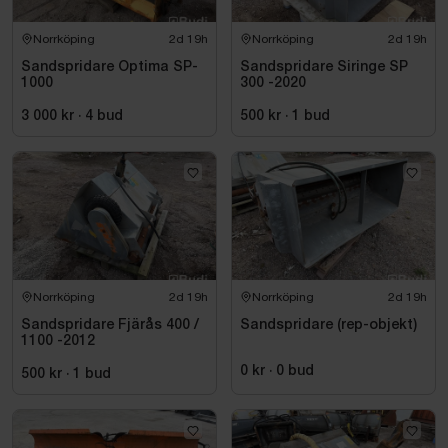
Norrköping
2d 19h
Norrköping
2d 19h
Sandspridare Optima SP-
Sandspridare Siringe SP
1000
300 -2020
3 000 kr
·
4
bud
500 kr
·
1
bud
Norrköping
2d 19h
Norrköping
2d 19h
Sandspridare Fjärås 400 /
Sandspridare (rep-objekt)
1100 -2012
0 kr
·
0
bud
500 kr
·
1
bud