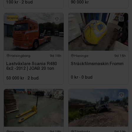
100 kr
·
2
bud
90 000 kr
Scania
Helsingborg
9d 18h
Haninge
9d 18h
Lastväxlare Scania R480
Sträckfilmsmaskin Fromm
6x2 -2012 | JOAB 20 ton
0 kr
·
0
bud
50 000 kr
·
2
bud
Haninge
9d 18h
Töreboda
9d 19h