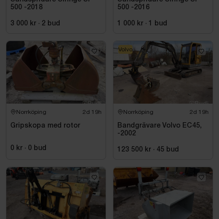
500 -2018
500 -2016
3 000 kr
·
2
bud
1 000 kr
·
1
bud
Volvo
Norrköping
2d 19h
Norrköping
2d 19h
Gripskopa med rotor
Bandgrävare Volvo EC45,
-2002
0 kr
·
0
bud
123 500 kr
·
45
bud