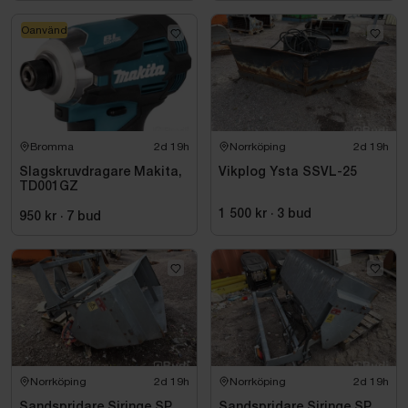
Oanvänd
Bromma
2d 19h
Norrköping
2d 19h
Slagskruvdragare Makita,
Vikplog Ysta SSVL-25
TD001GZ
1 500 kr
·
3
bud
950 kr
·
7
bud
Norrköping
2d 19h
Norrköping
2d 19h
Sandspridare Siringe SP
Sandspridare Siringe SP