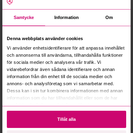
Samtycke
Information
Om
Denna webbplats använder cookies
Vi använder enhetsidentifierare för att anpassa innehållet
Norrköping
2d 19h
Norrköping
2d 19h
och annonserna till användarna, tillhandahålla funktioner
Sopmaskin Schmidt
Redskapsbärare Wille
för sociala medier och analysera vår trafik. Vi
Compact 200 -2009
455B -2006 med sopvals
vidarebefordrar även sådana identifierare och annan
4 550 kr
·
39
bud
65 500 kr
·
30
bud
information från din enhet till de sociala medier och
annons- och analysföretag som vi samarbetar med.
Dessa kan i sin tur kombinera informationen med annan
information som du har tillhandahållit eller som de har
samlat in när du har använt deras tjänster.
Tillåt alla
Norrköping
2d 19h
Norrköping
2d 19h