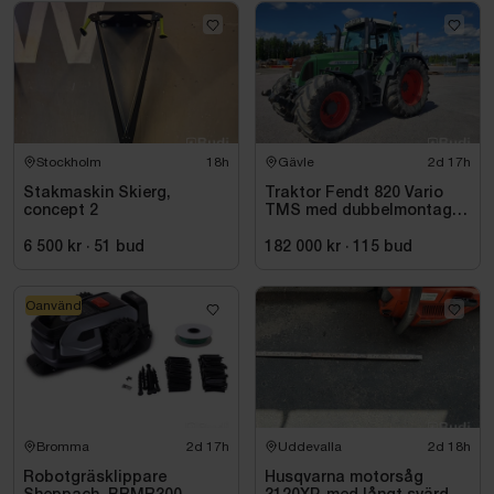
Stockholm
18h
Gävle
2d 17h
Stakmaskin Skierg,
Traktor Fendt 820 Vario
concept 2
TMS med dubbelmontage
- 2009
6 500 kr
·
51
bud
182 000 kr
·
115
bud
Oanvänd
Bromma
2d 17h
Uddevalla
2d 18h
Robotgräsklippare
Husqvarna motorsåg