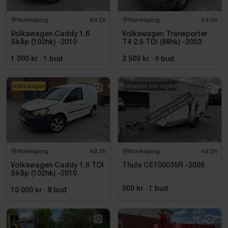
Norrköping
4d 2h
Norrköping
4d 2h
Volkswagen Caddy 1.6
Volkswagen Transporter
Skåp (102hk) -2010
T4 2.5 TDI (88hk) -2003
1 000 kr
·
1
bud
2 500 kr
·
4
bud
Volkswagen
Objektet har utgått
Norrköping
4d 2h
Norrköping
4d 2h
Volkswagen Caddy 1.6 TDI
Thule CE100035R -2006
Skåp (102hk) -2010
500 kr
·
1
bud
10 000 kr
·
9
bud