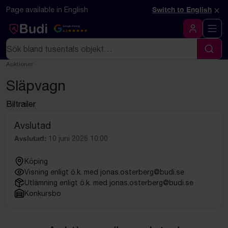
Hoppa till innehåll
Textbaserad (markdown) version av denna sida
×
Page available in English
Switch to English
Google Rating
4.5
Logga in
Sök
Sök
Auktioner
Släpvagn
Biltrailer
Avslutad
Avslutad:
10 juni 2026 10:00
Köping
Visning enligt ö.k. med jonas.osterberg@budi.se
Utlämning enligt ö.k. med jonas.osterberg@budi.se
Konkursbo