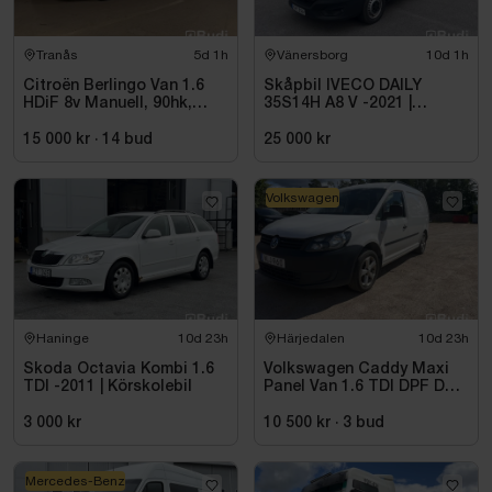
Tranås
5d 1h
Vänersborg
10d 1h
Citroën Berlingo Van 1.6
Skåpbil IVECO DAILY
HDiF 8v Manuell, 90hk,
35S14H A8 V -2021 |
9500 mil - 2014
DIESEL
15 000 kr
·
14
bud
25 000 kr
Volkswagen
Haninge
10d 23h
Härjedalen
10d 23h
Skoda Octavia Kombi 1.6
Volkswagen Caddy Maxi
TDI -2011 | Körskolebil
Panel Van 1.6 TDI DPF DSG
Sekventiell, 102hk, 2015
3 000 kr
10 500 kr
·
3
bud
Mercedes-Benz