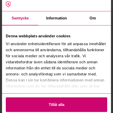
Mercedes-Benz
Samtycke
Information
Om
Denna webbplats använder cookies
Vi använder enhetsidentifierare för att anpassa innehållet
Smedjebacken
4d 4h
Haninge
4d 8h
och annonserna till användarna, tillhandahålla funktioner
Mercedes-Benz SPRINTER
Containerflak 6m
-2016 | DIESEL
för sociala medier och analysera vår trafik. Vi
vidarebefordrar även sådana identifierare och annan
5 500 kr
·
1
bud
46 000 kr
·
4
bud
information från din enhet till de sociala medier och
annons- och analysföretag som vi samarbetar med.
Dessa kan i sin tur kombinera informationen med annan
information som du har tillhandahållit eller som de har
samlat in när du har använt deras tjänster.
Tillåt alla
Karlstad
5d
Tranås
5d 1h