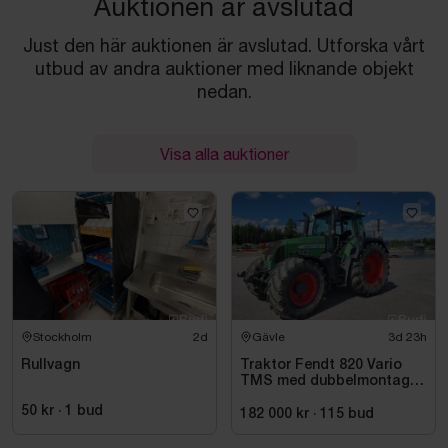
Auktionen är avslutad
Just den här auktionen är avslutad. Utforska vårt
utbud av andra auktioner med liknande objekt
nedan.
Visa alla auktioner
Stockholm
2d
Gävle
3d 23h
Rullvagn
Traktor Fendt 820 Vario
TMS med dubbelmontage
- 2009
50 kr
·
1
bud
182 000 kr
·
115
bud