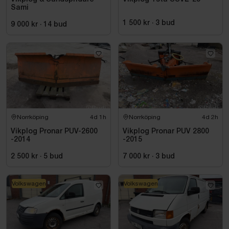
Sami
1 500 kr
·
3
bud
9 000 kr
·
14
bud
Norrköping
4d 1h
Norrköping
4d 2h
Vikplog Pronar PUV-2600
Vikplog Pronar PUV 2800
-2014
-2015
2 500 kr
·
5
bud
7 000 kr
·
3
bud
Volkswagen
Volkswagen