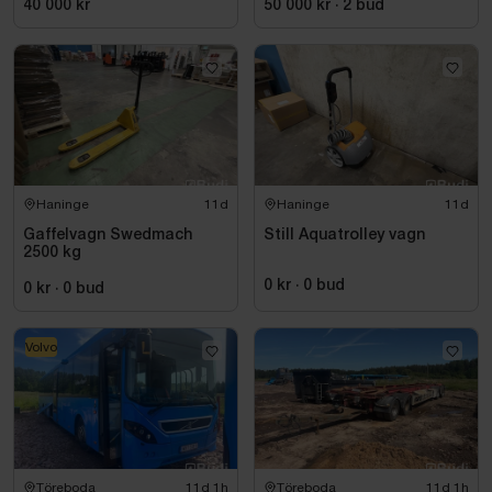
40 000 kr
50 000 kr
·
2
bud
Haninge
11d
Haninge
11d
Gaffelvagn Swedmach
Still Aquatrolley vagn
2500 kg
0 kr
·
0
bud
0 kr
·
0
bud
Volvo
Töreboda
11d 1h
Töreboda
11d 1h