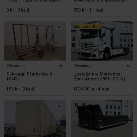
-1987 | Reparationsobjekt
10400 inkl. utskjutsstege
Wibe ladders, WUS D60 CF
0 kr
·
0
bud
950 kr
·
11
bud
Mercedes-Benz
Bromma
4d
Haninge
4d
Skivvagn Starke Arvid
Lastväxlare Mercedes-
10400
Benz Actros 2851 -2018 |
JOAB 20 ton
150 kr
·
3
bud
103 000 kr
·
4
bud