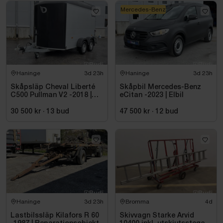
Mercedes-Benz
Haninge
3d 23h
Haninge
3d 23h
Skåpsläp Cheval Liberté
Skåpbil Mercedes-Benz
C500 Pullman V2 -2018 |
eCitan -2023 | Elbil
Nybesiktigad
30 500 kr
·
13
bud
47 500 kr
·
12
bud
Haninge
3d 23h
Bromma
4d
Lastbilssläp Kilafors R 60
Skivvagn Starke Arvid