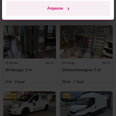
Gallervagn Brenderup
Brickvagn, 2 st
D1250 | 2024
Anpassa
50 kr
·
1
bud
0 kr
·
0
bud
Tranås
5d 1h
Tranås
5d 1h
Brickvagn, 2 st
Diskbacksvagnar 4 st
0 kr
·
0
bud
50 kr
·
1
bud
Citroën
Iveco