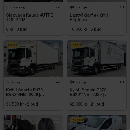
Göteborg
4d
Haninge
4d
Släpvagn Kaupe 4UTPE
Lastväxlarflak 6m |
128 -2008 |
Höglucka
Reparationsobjekt
0 kr
·
0
bud
10 000 kr
·
5
bud
Scania
Scania
Haninge
4d
Haninge
4d
Kylbil Scania P370
Kylbil Scania P370
B6X2*4NB -2020 |
B6X2*4NB -2020 |
Hultsteins
Hultsteins
36 500 kr
·
2
bud
62 000 kr
·
21
bud
Peugeot