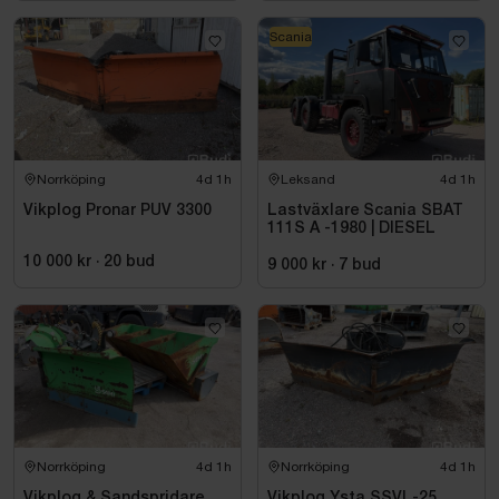
Scania
Norrköping
4d 1h
Leksand
4d 1h
Vikplog Pronar PUV 3300
Lastväxlare Scania SBAT
111S A -1980 | DIESEL
10 000 kr
·
20
bud
9 000 kr
·
7
bud
Norrköping
4d 1h
Norrköping
4d 1h
Vikplog & Sandspridare
Vikplog Ysta SSVL-25