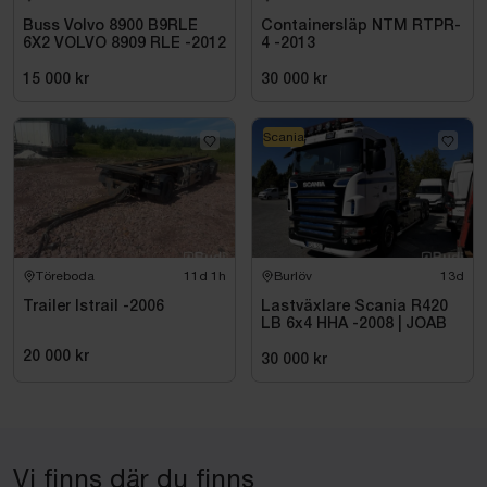
Buss Volvo 8900 B9RLE
Containersläp NTM RTPR-
6X2 VOLVO 8909 RLE -2012
4 -2013
15 000 kr
30 000 kr
Scania
Töreboda
11d 1h
Burlöv
13d
Trailer Istrail -2006
Lastväxlare Scania R420
LB 6x4 HHA -2008 | JOAB
20 000 kr
30 000 kr
Vi finns där du finns