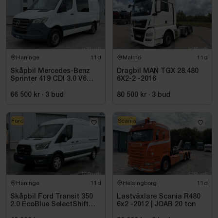
Haninge
11d
Malmö
11d
Skåpbil Mercedes-Benz
Dragbil MAN TGX 28.480
Sprinter 419 CDI 3.0 V6
6X2-2 -2016
-2021 | C1-kort
66 500 kr
·
3
bud
80 500 kr
·
3
bud
Ford
Scania
Haninge
11d
Helsingborg
11d
Skåpbil Ford Transit 350
Lastväxlare Scania R480
2.0 EcoBlue SelectShift
6x2 -2012 | JOAB 20 ton
-2021