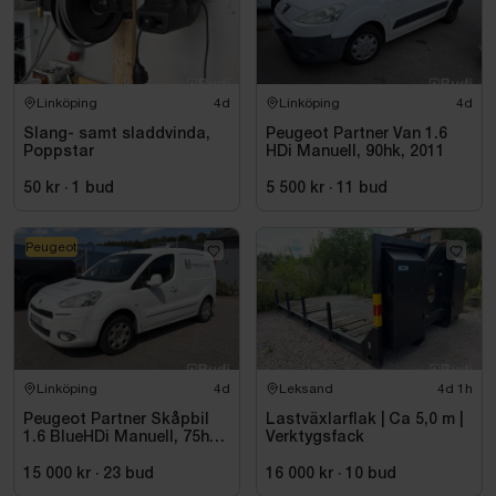
Linköping
4d
Linköping
4d
Slang- samt sladdvinda,
Peugeot Partner Van 1.6
Poppstar
HDi Manuell, 90hk, 2011
50 kr
·
1
bud
5 500 kr
·
11
bud
Peugeot
Linköping
4d
Leksand
4d 1h
Peugeot Partner Skåpbil
Lastväxlarflak | Ca 5,0 m |
1.6 BlueHDi Manuell, 75hk,
Verktygsfack
2014
15 000 kr
·
23
bud
16 000 kr
·
10
bud