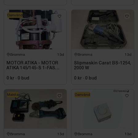
Oanvänd
Bromma
13d
Bromma
13d
MOTOR ATIKA - MOTOR
Slipmaskin Carat BS-1254,
ATIKA 145/145-S 1-FAS
2000 W
0,70KW 375546
0 kr
·
0
bud
0 kr
·
0
bud
Makita
Oanvänd
Bromma
13d
Bromma
13d