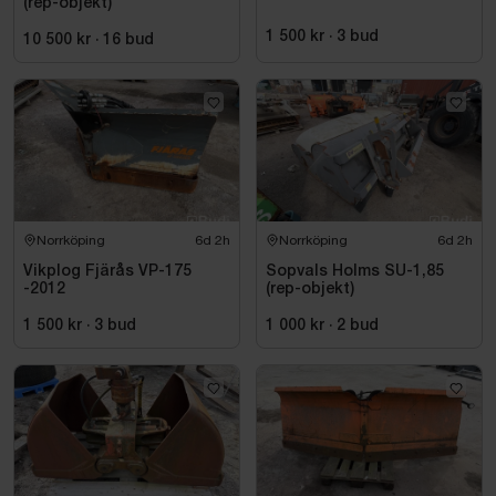
(rep-objekt)
1 500 kr
·
3
bud
10 500 kr
·
16
bud
Norrköping
6d 2h
Norrköping
6d 2h
Vikplog Fjärås VP-175
Sopvals Holms SU-1,85
-2012
(rep-objekt)
1 500 kr
·
3
bud
1 000 kr
·
2
bud