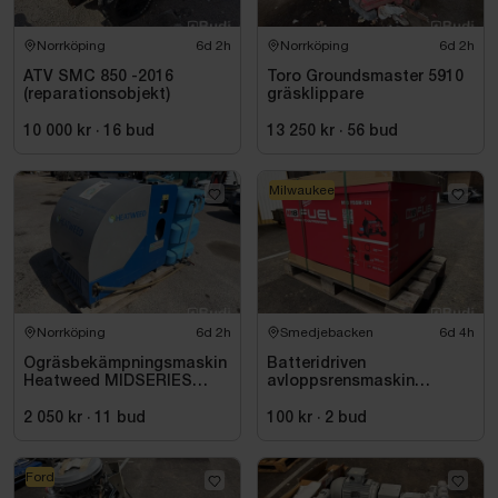
Norrköping
6d 2h
Norrköping
6d 2h
ATV SMC 850 -2016
Toro Groundsmaster 5910
(reparationsobjekt)
gräsklippare
10 000 kr
·
16
bud
13 250 kr
·
56
bud
Milwaukee
Norrköping
6d 2h
Smedjebacken
6d 4h
Ogräsbekämpningsmaskin
Batteridriven
Heatweed MIDSERIES
avloppsrensmaskin
22/8, -2015
Milwaukee M18 FUEL M18
FSSM-121 | Oanvänd
2 050 kr
·
11
bud
100 kr
·
2
bud
Ford