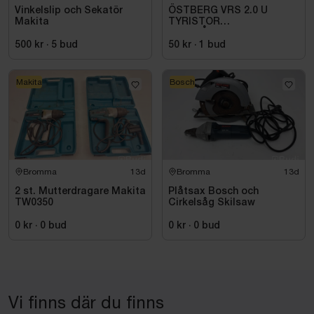
Vinkelslip och Sekatör
ÖSTBERG VRS 2.0 U
Makita
TYRISTOR
UTANPÅLIGGANDE
500 kr
·
5
bud
50 kr
·
1
bud
Makita
Bosch
Bromma
13d
Bromma
13d
2 st. Mutterdragare Makita
Plåtsax Bosch och
TW0350
Cirkelsåg Skilsaw
0 kr
·
0
bud
0 kr
·
0
bud
Vi finns där du finns