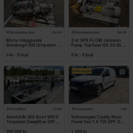
Smedjebacken
6d 4h
Smedjebacken
6d 4h
Motor Hägglunds
2 st SPX FLOW Johnson
Bandvagn 206 Drivpaket |
Pump TopGear GS 23-65 |
Ford 2.8 V6 | Mercedes
2023
Automat | 259,9 mil
0 kr
·
0
bud
0 kr
·
0
bud
Volkswagen
Österåker
7d 6h
Härjedalen
13d
Arbetsbåt MS Boat W610
Volkswagen Caddy Maxi
Torqeedo DeepBlue 50R 50
Panel Van 1.6 TDI DPF DSG
kW -2024 | Elbåt | 6,00
Sekventiell, 102hk, 2015
meter
200 000 kr
1 500 kr