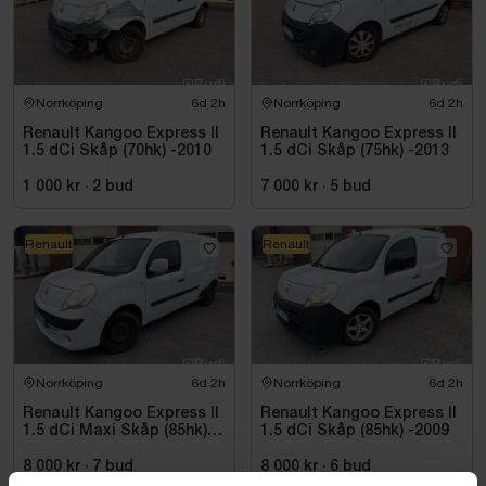
Norrköping
6d 2h
Norrköping
6d 2h
Renault Kangoo Express II
Renault Kangoo Express II
1.5 dCi Skåp (70hk) -2010
1.5 dCi Skåp (75hk) -2013
1 000 kr
·
2
bud
7 000 kr
·
5
bud
Renault
Renault
Norrköping
6d 2h
Norrköping
6d 2h
Renault Kangoo Express II
Renault Kangoo Express II
1.5 dCi Maxi Skåp (85hk)
1.5 dCi Skåp (85hk) -2009
-2010
8 000 kr
·
7
bud
8 000 kr
·
6
bud