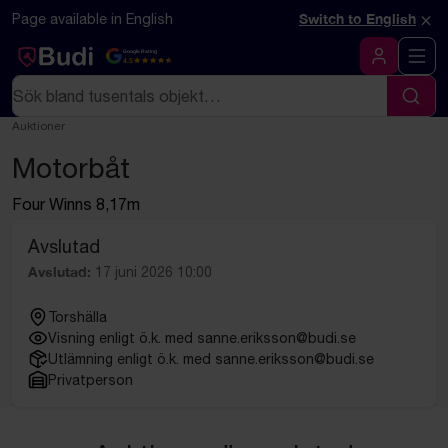
Hoppa till innehåll
Textbaserad (markdown) version av denna sida
×
Page available in English
Switch to English
Google Rating
4.5
Logga in
Sök
Sök
Auktioner
Motorbåt
Four Winns 8,17m
Avslutad
Avslutad:
17 juni 2026 10:00
Torshälla
Visning enligt ö.k. med sanne.eriksson@budi.se
Utlämning enligt ö.k. med sanne.eriksson@budi.se
Privatperson