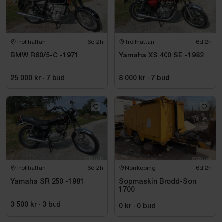
Trollhättan
6d 2h
Trollhättan
6d 2h
BMW R60/5-C -1971
Yamaha XS 400 SE -1982
25 000 kr
·
7
bud
8 000 kr
·
7
bud
Trollhättan
6d 2h
Norrköping
6d 2h
Yamaha SR 250 -1981
Sopmaskin Brodd-Son
1700
3 500 kr
·
3
bud
0 kr
·
0
bud