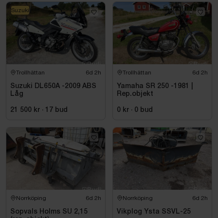
Suzuki
Trollhättan
6d 2h
Trollhättan
6d 2h
Suzuki DL650A -2009 ABS
Yamaha SR 250 -1981 |
Låg
Rep.objekt
21 500 kr
·
17
bud
0 kr
·
0
bud
Norrköping
6d 2h
Norrköping
6d 2h
Sopvals Holms SU 2,15
Vikplog Ysta SSVL-25