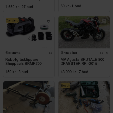
Bosch, GTA 2500
50 kr
·
1
bud
1 650 kr
·
27
bud
Oanvänd
Bromma
6d
Finspång
6d 1h
Robotgräsklippare
MV Agusta BRUTALE 800
Sheppach, BRMR300
DRAGSTER RR -2015
150 kr
·
3
bud
43 000 kr
·
7
bud
Bosch