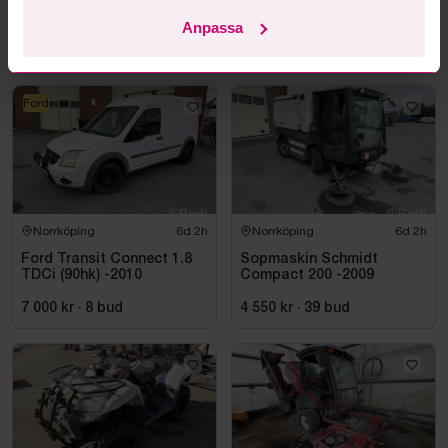
Renault Kangoo Express II
Redskapsbärare Wille
1.5 dCi Skåp (70hk) -2011
355B
Anpassa
2 500 kr
·
3
bud
29 500 kr
·
12
bud
Ford
Norrköping
6d 2h
Norrköping
6d 2h
Ford Transit Connect 1.8
Sopmaskin Schmidt
TDCi (90hk) -2010
Compact 200 -2009
7 000 kr
·
8
bud
4 550 kr
·
39
bud