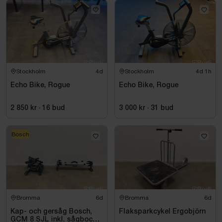
Stockholm
4d
Stockholm
4d 1h
Echo Bike, Rogue
Echo Bike, Rogue
2 850 kr
·
16
bud
3 000 kr
·
31
bud
Bosch
Bromma
6d
Bromma
6d
Kap- och gersåg Bosch,
Flaksparkcykel Ergobjörn
GCM 8 SJL inkl. sågbock