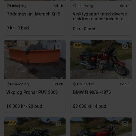
Linköping
6d 1h
Linköping
6d 1h
Roddmaskin, Merach Q1S
Verktygsparti med diverse
elektriska maskiner, bl.a.
Bosch
0 kr
·
0
bud
0 kr
·
0
bud
BMW
Norrköping
6d 2h
Trollhättan
6d 2h
Vikplog Pronar PUV 3300
BMW R 90/6 -1975
10 000 kr
·
20
bud
23 000 kr
·
4
bud
BMW