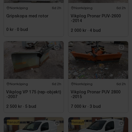
Norrköping
6d 2h
Norrköping
6d 2h
Gripskopa med rotor
Vikplog Pronar PUV-2600
-2014
0 kr
·
0
bud
2 000 kr
·
4
bud
Norrköping
6d 2h
Norrköping
6d 2h
Vikplog VP 175 (rep-objekt)
Vikplog Pronar PUV 2800
-2007
-2015
2 500 kr
·
5
bud
7 000 kr
·
3
bud
Renault
Renault