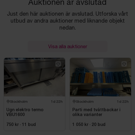
Auktionen är avslutad
Just den här auktionen är avslutad. Utforska vårt
utbud av andra auktioner med liknande objekt
nedan.
Visa alla auktioner
Stockholm
1d 22h
Stockholm
1d 22h
Ugn elektro termo
Parti med tvättbackar i
VBU1600
olika varianter
750 kr
·
11
bud
1 050 kr
·
20
bud