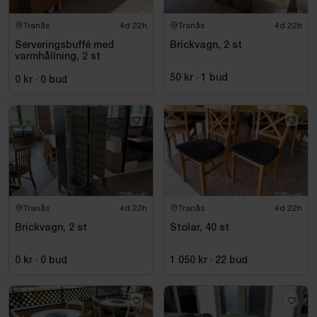
Tranås
4d 22h
Tranås
4d 22h
Serveringsbuffé med
Brickvagn, 2 st
varmhållning, 2 st
50 kr
·
1
bud
0 kr
·
0
bud
Tranås
4d 22h
Tranås
4d 22h
Brickvagn, 2 st
Stolar, 40 st
0 kr
·
0
bud
1 050 kr
·
22
bud