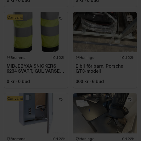
0 kr
·
0
bud
0 kr
·
0
bud
Oanvänd
Bromma
10d 22h
Haninge
10d 22h
MIDJEBYXA SNICKERS
Elbil för barn, Porsche
6234 SVART, GUL VARSEL
GT3-modell
HF KL1. STL. 252
0 kr
·
0
bud
300 kr
·
6
bud
Oanvänd
Bromma
10d 22h
Haninge
10d 22h