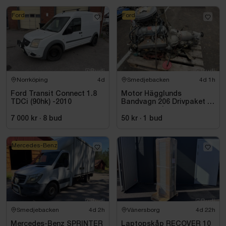
Ford
Ford
Norrköping
4d
Smedjebacken
4d 1h
Ford Transit Connect 1.8
Motor Hägglunds
TDCi (90hk) -2010
Bandvagn 206 Drivpaket |
Ford 2.8 V6 | Mercedes
Automat | 259,9 mil
7 000 kr
·
8
bud
50 kr
·
1
bud
Mercedes-Benz
Smedjebacken
4d 2h
Vänersborg
4d 22h
Mercedes-Benz SPRINTER
Laptopskåp RECOVER 10