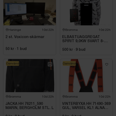
Haninge
10d 22h
Bromma
10d 22h
2 st. Voxicon-skärmar
ELBASTUAGGREGAT
SPIRIT 9,0KW SVART 8-
14M3 HSP904MXV HARVIA
50 kr
·
1
bud
INKL. XENIO WIFI
500 kr
·
9
bud
Oanvänd
Oanvänd
Bromma
10d 22h
Bromma
10d 22h
JACKA HH 76211_590
VINTERBYXA HH 71490-369
MARIN, BERGHOLM STL. L
GUL, VARSEL KL1 ALNA
2.0. STL C46