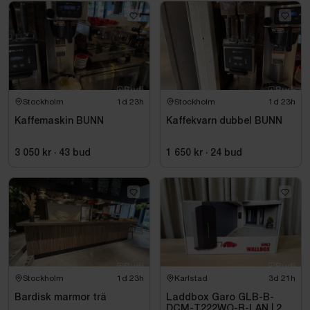
Stockholm
1d 23h
Stockholm
1d 23h
Kaffemaskin BUNN
Kaffekvarn dubbel BUNN
3 050 kr
·
43
bud
1 650 kr
·
24
bud
Stockholm
1d 23h
Karlstad
3d 21h
Bardisk marmor trä
Laddbox Garo GLB-B-
DCM-T222WO-R-LAN | 22