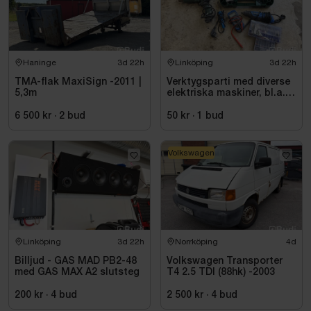
Haninge
3d 22h
Linköping
3d 22h
TMA-flak MaxiSign -2011 |
Verktygsparti med diverse
5,3m
elektriska maskiner, bl.a.
Bosch
6 500 kr
·
2
bud
50 kr
·
1
bud
Volkswagen
Linköping
3d 22h
Norrköping
4d
Billjud - GAS MAD PB2-48
Volkswagen Transporter
med GAS MAX A2 slutsteg
T4 2.5 TDI (88hk) -2003
200 kr
·
4
bud
2 500 kr
·
4
bud