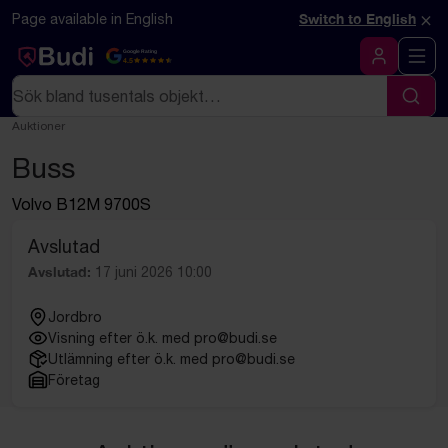
Hoppa till innehåll
Textbaserad (markdown) version av denna sida
×
Page available in English
Switch to English
Google Rating
4.5
Logga in
Sök
Sök
Auktioner
Buss
Volvo B12M 9700S
Avslutad
Avslutad:
17 juni 2026 10:00
Jordbro
Visning efter ö.k. med pro@budi.se
Utlämning efter ö.k. med pro@budi.se
Företag