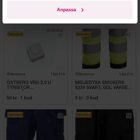
3 st. Varningsljus
STICKSÅG BOSCH GST
12V-70 UTAN BATTERI
Anpassa
OCH LADDARE
0 kr
·
0
bud
450 kr
·
9
bud
Oanvänd
Oanvänd
Bromma
10d 21h
Bromma
10d 21h
ÖSTBERG VRS 2.0 U
MIDJEBYXA SNICKERS
TYRISTOR
6234 SVART, GUL VARSEL
UTANPÅLIGGANDE
HF KL1. STL 62
50 kr
·
1
bud
0 kr
·
0
bud
Oanvänd
Oanvänd