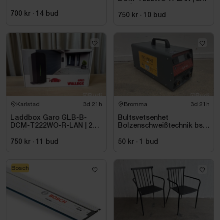
kW | 3-fas
700 kr
·
14
bud
750 kr
·
10
bud
Karlstad
3d 21h
Bromma
3d 21h
Laddbox Garo GLB-B-
Bultsvetsenhet
DCM-T222WO-R-LAN | 22
Bolzenschweißtechnik bsk
kW | 3-fas
+ BTV GmbH, CDP-66
750 kr
·
11
bud
50 kr
·
1
bud
Bosch