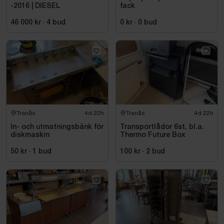
-2016 | DIESEL
fack
46 000 kr
·
4
bud
0 kr
·
0
bud
Tranås
4d 22h
Tranås
4d 22h
In- och utmatningsbänk för
Transportlådor 6st, bl.a.
diskmaskin
Thermo Future Box
50 kr
·
1
bud
100 kr
·
2
bud