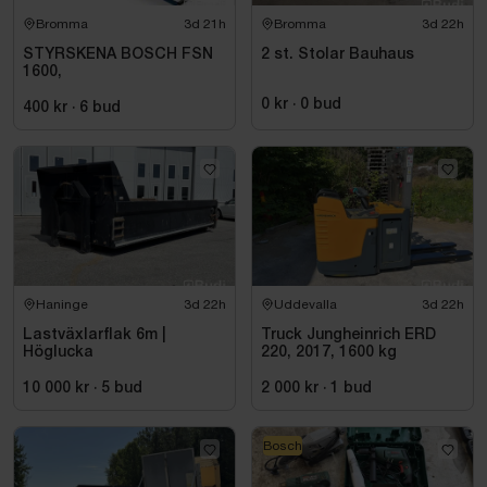
Bromma
3d 21h
Bromma
3d 22h
STYRSKENA BOSCH FSN
2 st. Stolar Bauhaus
1600,
0 kr
·
0
bud
400 kr
·
6
bud
Haninge
3d 22h
Uddevalla
3d 22h
Lastväxlarflak 6m |
Truck Jungheinrich ERD
Höglucka
220, 2017, 1600 kg
10 000 kr
·
5
bud
2 000 kr
·
1
bud
Bosch