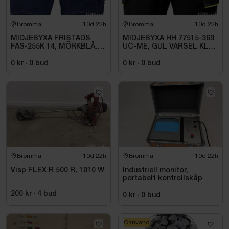
Bromma
10d 22h
Bromma
10d 22h
MIDJEBYXA FRISTADS
MIDJEBYXA HH 77515-369
FAS-255K 14, MÖRKBLÅ.
UC-ME, GUL VARSEL KL1.
STL C148
STL C72
0 kr
·
0
bud
0 kr
·
0
bud
Bromma
10d 22h
Bromma
10d 22h
Visp FLEX R 500 R, 1010 W
Industriell monitor,
portabelt kontrollskåp
200 kr
·
4
bud
0 kr
·
0
bud
Oanvänd