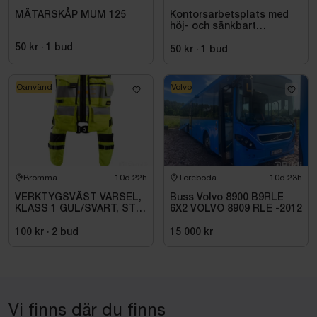
MÄTARSKÅP MUM 125
Kontorsarbetsplats med
höj- och sänkbart
skrivbord och kontorsstol
50 kr
·
1
bud
50 kr
·
1
bud
Oanvänd
Volvo
Bromma
10d 22h
Töreboda
10d 23h
VERKTYGSVÄST VARSEL,
Buss Volvo 8900 B9RLE
KLASS 1 GUL/SVART, STL
6X2 VOLVO 8909 RLE -2012
007 (XL)
100 kr
·
2
bud
15 000 kr
Vi finns där du finns