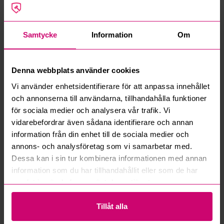
Iveco
Samtycke
Information
Om
Denna webbplats använder cookies
Vänersborg
9d 23h
Bromma
10d 21h
Vi använder enhetsidentifierare för att anpassa innehållet
och annonserna till användarna, tillhandahålla funktioner
Skåpbil IVECO DAILY
Parti med diverse elkablar,
35S14H A8 V -2021 |
kabelvindor och
för sociala medier och analysera vår trafik. Vi
DIESEL
fördelningscentraler
vidarebefordrar även sådana identifierare och annan
25 000 kr
250 kr
·
7
bud
information från din enhet till de sociala medier och
annons- och analysföretag som vi samarbetar med.
Oanvänd
Dessa kan i sin tur kombinera informationen med annan
information som du har tillhandahållit eller som de har
samlat in när du har använt deras tjänster.
Tillåt alla
Bromma
10d 21h
Bromma
10d 21h