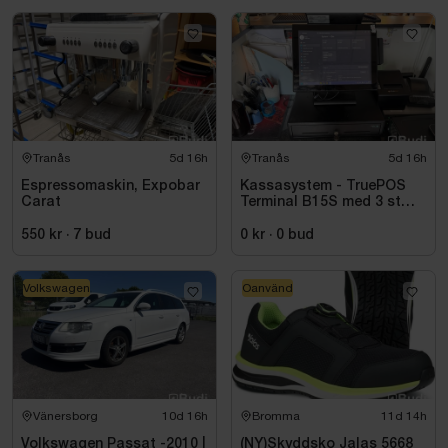
Tranås
5d 16h
Tranås
5d 16h
Espressomaskin, Expobar
Kassasystem - TruePOS
Carat
Terminal B15S med 3 st
kortläsare PAX samt
kvittoskrivare
550 kr
·
7
bud
0 kr
·
0
bud
Volkswagen
Oanvänd
Vänersborg
10d 16h
Bromma
11d 14h
Volkswagen Passat -2010 |
(NY)Skyddsko Jalas 5668