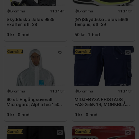
Bromma
11d 14h
Bromma
11d 15h
Skyddssko Jalas 9935
(NY)Skyddsko Jalas 5668
Exalter, stl. 38
tempus, stl. 39
0 kr
·
0
bud
50 kr
·
1
bud
Oanvänd
Oanvänd
Bromma
11d 15h
Bromma
11d 15h
60 st. Engångsoverall
MIDJEBYXA FRISTADS
Microgard, AlphaTec 1500
FAS-255K 14, MÖRKBLÅ.
Plus Vit
STL C148
0 kr
·
0
bud
0 kr
·
0
bud
Oanvänd
Oanvänd