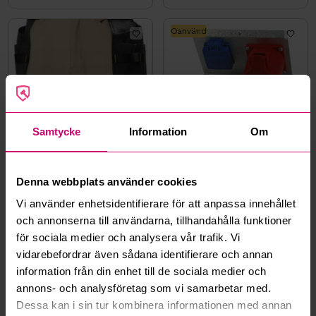
Oanvänd
Bromma
11d 15h
Bromma
11d 15h
Samtycke
Information
Om
MIDJEBYXA HH 77570-789
INSATS AEU32-P GARO
SAND, KENSINGTON
HANTVERK STL. C44
0 kr
·
0
bud
0 kr
·
0
bud
Denna webbplats använder cookies
Vi använder enhetsidentifierare för att anpassa innehållet
Oanvänd
Oanvänd
och annonserna till användarna, tillhandahålla funktioner
för sociala medier och analysera vår trafik. Vi
vidarebefordrar även sådana identifierare och annan
information från din enhet till de sociala medier och
annons- och analysföretag som vi samarbetar med.
Bromma
11d 15h
Bromma
11d 15h
Dessa kan i sin tur kombinera informationen med annan