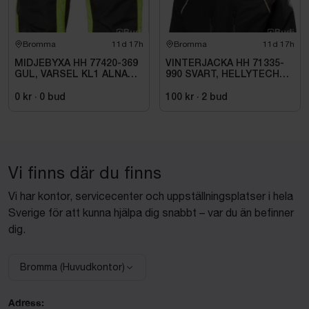
Bromma
11d 17h
Bromma
11d 17h
MIDJEBYXA HH 77420-369
VINTERJACKA HH 71335-
GUL, VARSEL KL1 ALNA
990 SVART, HELLYTECH
2.0. STL C46
ARCTIC. STL L
0 kr
·
0
bud
100 kr
·
2
bud
Vi finns där du finns
Vi har kontor, servicecenter och uppställningsplatser i hela
Sverige för att kunna hjälpa dig snabbt – var du än befinner
dig.
Bromma (Huvudkontor)
Välj anläggning:
Adress: