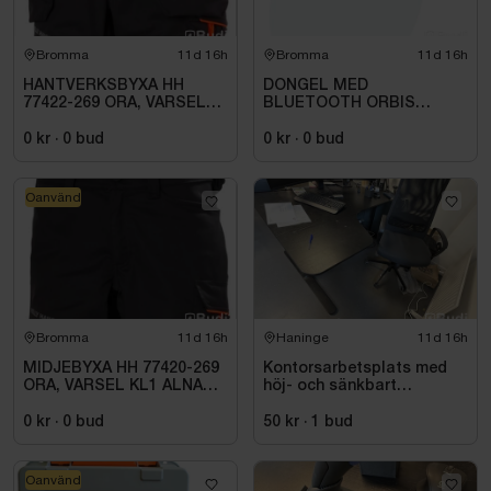
Bromma
11d 16h
Bromma
11d 16h
HANTVERKSBYXA HH
DONGEL MED
77422-269 ORA, VARSEL
BLUETOOTH ORBIS
KL1 ALNA 2.0. STL C52
709971
0 kr
·
0
bud
0 kr
·
0
bud
Oanvänd
Bromma
11d 16h
Haninge
11d 16h
MIDJEBYXA HH 77420-269
Kontorsarbetsplats med
ORA, VARSEL KL1 ALNA
höj- och sänkbart
2.0. STL C54
skrivbord och kontorsstol
0 kr
·
0
bud
50 kr
·
1
bud
Oanvänd