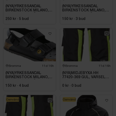
(NYA)YRKESSANDAL
(NYA)YRKESSANDAL
BIRKENSTOCK MILANO,
BIRKENSTOCK MILANO,
ESD NORMAL LÄST
ESD NORMAL LÄST
SVART. STL 42
SVART. STL 42
250 kr
·
5
bud
150 kr
·
3
bud
Bromma
11d 16h
Bromma
11d 16h
(NYA)YRKESSANDAL
(NYA)MIDJEBYXA HH
BIRKENSTOCK MILANO,
77420-369 GUL, VARSEL
ESD NORMAL LÄST
KL1 ALNA 2.0. STL C54
SVART. STL 42
150 kr
·
4
bud
0 kr
·
0
bud
Oanvänd
Oanvänd