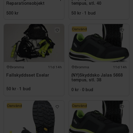
Reparationsobjekt
tempus, stl. 40
500 kr
50 kr
·
1
bud
Oanvänd
Bromma
11d 14h
Bromma
11d 14h
Fallskyddsset Exelar
(NY)Skyddsko Jalas 5668
tempus, stl. 38
50 kr
·
1
bud
0 kr
·
0
bud
Oanvänd
Oanvänd