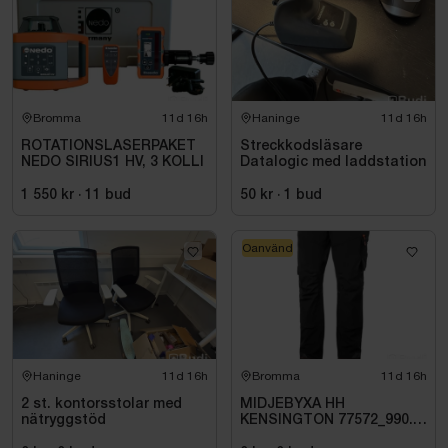
Bromma
11d 16h
Haninge
11d 16h
ROTATIONSLASERPAKET
Streckkodsläsare
NEDO SIRIUS1 HV, 3 KOLLI
Datalogic med laddstation
1 550 kr
·
11
bud
50 kr
·
1
bud
Oanvänd
Haninge
11d 16h
Bromma
11d 16h
2 st. kontorsstolar med
MIDJEBYXA HH
nätryggstöd
KENSINGTON 77572_990.
STL C60