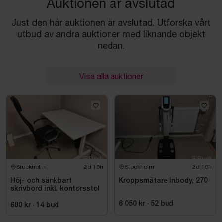
Auktionen är avslutad
Just den här auktionen är avslutad. Utforska vårt
utbud av andra auktioner med liknande objekt
nedan.
Visa alla auktioner
Stockholm
2d 15h
Stockholm
2d 15h
Höj- och sänkbart
Kroppsmätare Inbody, 270
skrivbord inkl. kontorsstol
6 050 kr
·
52
bud
600 kr
·
14
bud