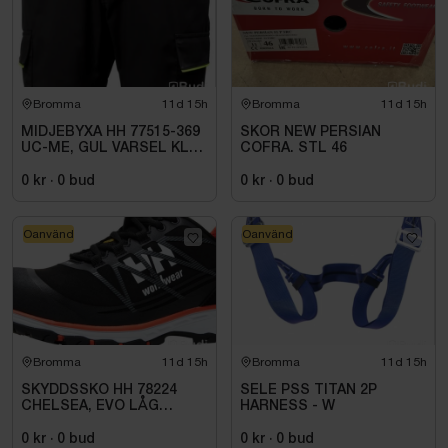
Bromma
11d 15h
Bromma
11d 15h
MIDJEBYXA HH 77515-369
SKOR NEW PERSIAN
UC-ME, GUL VARSEL KL1.
COFRA. STL 46
STL C72
0 kr
·
0
bud
0 kr
·
0
bud
Oanvänd
Oanvänd
Bromma
11d 15h
Bromma
11d 15h
SKYDDSSKO HH 78224
SELE PSS TITAN 2P
CHELSEA, EVO LÅG
HARNESS - W
SVART/ORANGE S3. STL
40
0 kr
·
0
bud
0 kr
·
0
bud