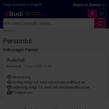
Hoppa till innehåll
Textbaserad (markdown) version av denna sida
×
Page available in English
Switch to English
Google Rating
4.5
Logga in
Sök
Sök
Auktioner
Personbil
Volkswagen Passat
Avslutad
Avslutad:
10 juni 2026 11:00
Vänersborg
Visning enligt ö.k. med veli.simulainen@budi.se
Utlämning enligt ö.k. med veli.simulainen@budi.se
Privatperson