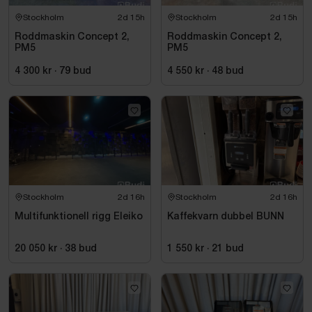
Stockholm
2d 15h
Stockholm
2d 15h
Roddmaskin Concept 2,
Roddmaskin Concept 2,
PM5
PM5
4 300 kr
·
79
bud
4 550 kr
·
48
bud
Stockholm
2d 16h
Stockholm
2d 16h
Multifunktionell rigg Eleiko
Kaffekvarn dubbel BUNN
20 050 kr
·
38
bud
1 550 kr
·
21
bud