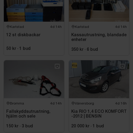
Karlstad
4d 14h
Karlstad
4d 14h
12 st diskbackar
Kassautrustning, blandade
enheter
50 kr
·
1
bud
350 kr
·
6
bud
Kia
Bromma
4d 14h
Vänersborg
4d 16h
Fallskyddsutrustning,
Kia RIO 1,4 ECO KOMFORT
hjälm och sele
-2012 | BENSIN
150 kr
·
3
bud
20 000 kr
·
1
bud