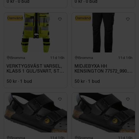
0 kr
·
0
bud
0 kr
·
0
bud
Oanvänd
Oanvänd
Bromma
11d 16h
Bromma
11d 16h
VERKTYGSVÄST VARSEL,
MIDJEBYXA HH
KLASS 1 GUL/SVART, STL
KENSINGTON 77572_990.
007 (XL)
STL C62
50 kr
·
1
bud
50 kr
·
1
bud
Bromma
11d 16h
Bromma
11d 16h