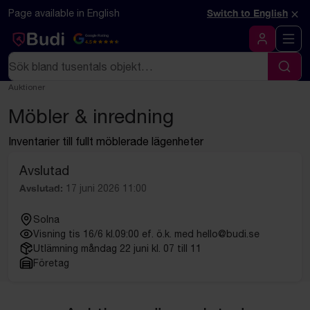
Hoppa till innehåll
Textbaserad (markdown) version av denna sida
×
Page available in English
Switch to English
Google Rating
4.5
Logga in
Sök
Sök
Auktioner
Möbler & inredning
Inventarier till fullt möblerade lägenheter
Avslutad
Avslutad:
17 juni 2026 11:00
Solna
Visning tis 16/6 kl.09:00 ef. ö.k. med hello@budi.se
Utlämning måndag 22 juni kl. 07 till 11
Företag