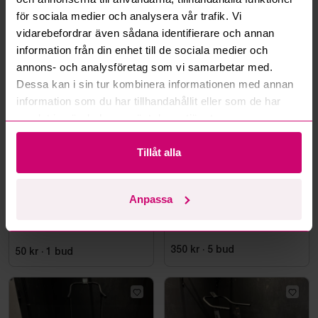
Stockholm
2d 21h
Stockholm
2d 21h
för sociala medier och analysera vår trafik. Vi
vidarebefordrar även sådana identifierare och annan
Elektriskt höj och sänkbart
Elektriskt höj och sänkbart
skrivbord inkl. kontorsstol
skrivbord inkl. kontorsstol
information från din enhet till de sociala medier och
annons- och analysföretag som vi samarbetar med.
50 kr
·
1
bud
350 kr
·
8
bud
Dessa kan i sin tur kombinera informationen med annan
information som du har tillhandahållit eller som de har
samlat in när du har använt deras tjänster.
Tillåt alla
Stockholm
2d 21h
Stockholm
2d 21h
Anpassa
Elektriskt höj och sänkbart
Ställning Rogue
skrivbord inkl. kontorsstol
350 kr
·
5
bud
50 kr
·
1
bud