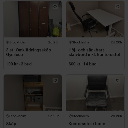
Stockholm
2d 20h
Stockholm
2d 20h
3 st. Omklädningsskåp
Höj- och sänkbart
Gymleco
skrivbord inkl. kontorsstol
100 kr
·
3
bud
600 kr
·
14
bud
Stockholm
2d 20h
Stockholm
2d 20h
Skåp
Kontorsstol i läder