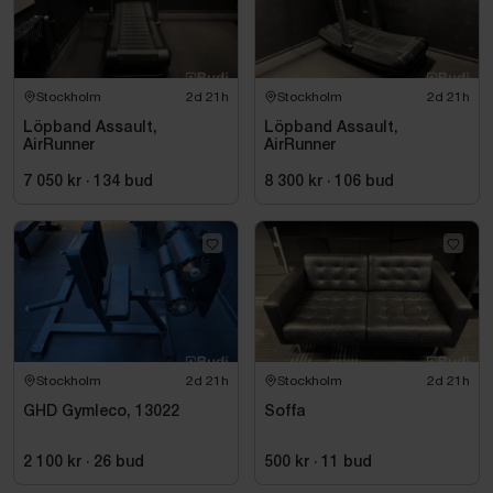
Stockholm
2d 21h
Stockholm
2d 21h
Löpband Assault,
Löpband Assault,
AirRunner
AirRunner
7 050 kr
·
134
bud
8 300 kr
·
106
bud
Stockholm
2d 21h
Stockholm
2d 21h
GHD Gymleco, 13022
Soffa
2 100 kr
·
26
bud
500 kr
·
11
bud