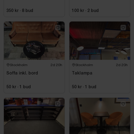
350 kr
·
8
bud
100 kr
·
2
bud
Stockholm
2d 20h
Stockholm
2d 20h
Soffa inkl. bord
Taklampa
50 kr
·
1
bud
50 kr
·
1
bud