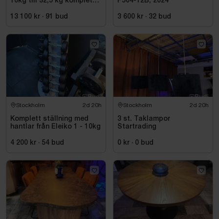
10kg till 32,5 kg komplett
F504-12B, 2024
set
13 100 kr
·
91
bud
3 600 kr
·
32
bud
Stockholm
2d 20h
Stockholm
2d 20h
Komplett ställning med
3 st. Taklampor
hantlar från Eleiko 1 - 10kg
Startrading
4 200 kr
·
54
bud
0 kr
·
0
bud