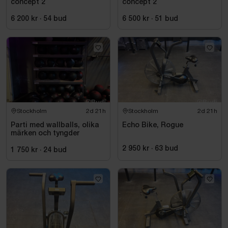
concept 2
concept 2
6 200 kr
·
54
bud
6 500 kr
·
51
bud
Stockholm
2d 21h
Stockholm
2d 21h
Parti med wallballs, olika
Echo Bike, Rogue
märken och tyngder
2 950 kr
·
63
bud
1 750 kr
·
24
bud