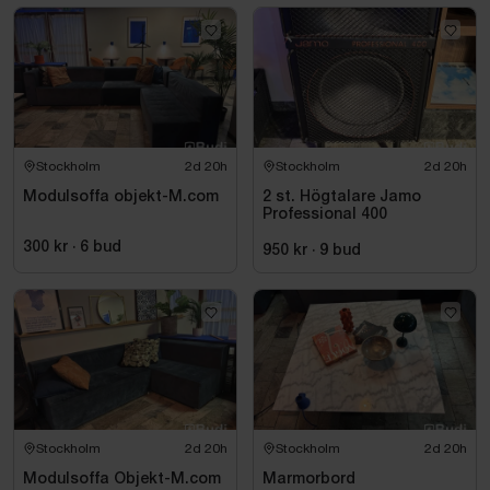
Stockholm
2d 20h
Stockholm
2d 20h
Modulsoffa objekt-M.com
2 st. Högtalare Jamo
Professional 400
300 kr
·
6
bud
950 kr
·
9
bud
Stockholm
2d 20h
Stockholm
2d 20h
Modulsoffa Objekt-M.com
Marmorbord