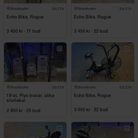
Stockholm
2d 21h
Stockholm
2d 21h
Echo Bike, Rogue
Echo Bike, Rogue
3 450 kr
·
71
bud
3 450 kr
·
22
bud
Stockholm
2d 21h
Stockholm
2d 21h
19 st. Plyo boxar, olika
Echo Bike, Rogue
storlekar
3 050 kr
·
32
bud
2 950 kr
·
25
bud