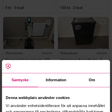
0 kr
·
0
bud
100 kr
·
2
bud
Stockholm
2d 21h
Stockholm
2d 21h
Kroppsmätare Inbody, 270
Högtalare Soundboks, 2
5 650 kr
·
47
bud
3 150 kr
·
42
bud
Samtycke
Information
Om
Denna webbplats använder cookies
Vi använder enhetsidentifierare för att anpassa innehållet
och annonserna till användarna, tillhandahålla funktioner