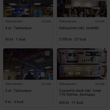
Stockholm
2d 20h
Stockholm
2d 20h
3 st. Taklampor
Hyllsystem inkl. innehåll
50 kr
·
1
bud
2 550 kr
·
27
bud
Stockholm
2d 20h
Stockholm
2d 20h
2 st. Taklampor
Cassette deck inkl. tuner
T70 Settler, Xantippa
0 kr
·
0
bud
550 kr
·
11
bud