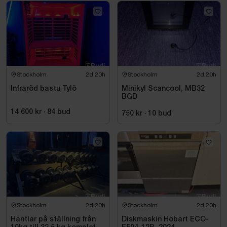
Stockholm
2d 20h
Stockholm
2d 20h
Infraröd bastu Tylö
Minikyl Scancool, MB32
BGD
14 600 kr
·
84
bud
750 kr
·
10
bud
Stockholm
2d 20h
Stockholm
2d 20h
Hantlar på ställning från
Diskmaskin Hobart ECO-