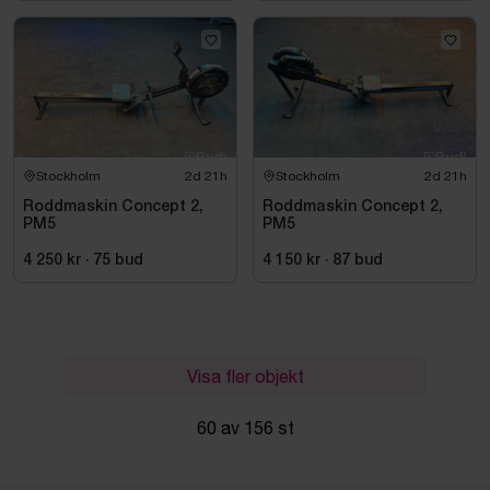
Stockholm
2d 21h
Stockholm
2d 21h
Roddmaskin Concept 2,
Roddmaskin Concept 2,
PM5
PM5
4 250 kr
·
75
bud
4 150 kr
·
87
bud
Visa fler objekt
60 av 156 st