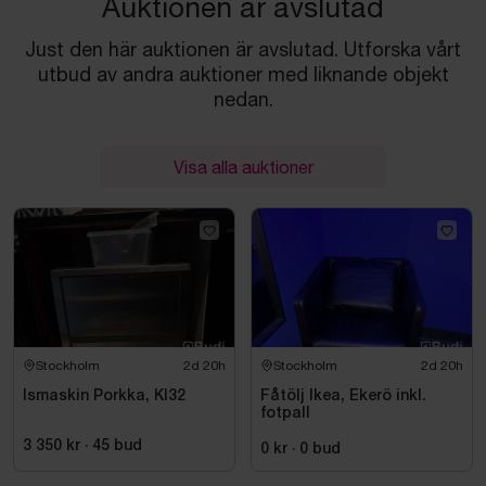
Auktionen är avslutad
Just den här auktionen är avslutad. Utforska vårt
utbud av andra auktioner med liknande objekt
nedan.
Visa alla auktioner
Stockholm
2d 20h
Stockholm
2d 20h
Ismaskin Porkka, Kl32
Fåtölj Ikea, Ekerö inkl.
fotpall
3 350 kr
·
45
bud
0 kr
·
0
bud