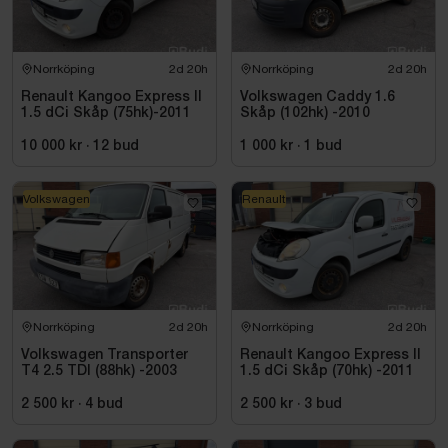
Norrköping
2d 20h
Norrköping
2d 20h
Renault Kangoo Express II
Volkswagen Caddy 1.6
1.5 dCi Skåp (75hk)-2011
Skåp (102hk) -2010
10 000 kr
·
12
bud
1 000 kr
·
1
bud
Volkswagen
Renault
Norrköping
2d 20h
Norrköping
2d 20h
Volkswagen Transporter
Renault Kangoo Express II
T4 2.5 TDI (88hk) -2003
1.5 dCi Skåp (70hk) -2011
2 500 kr
·
4
bud
2 500 kr
·
3
bud