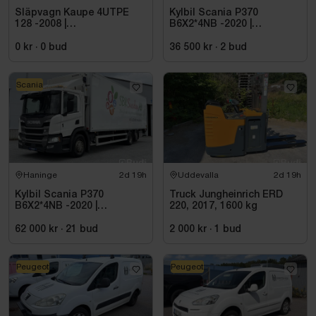
Släpvagn Kaupe 4UTPE
Kylbil Scania P370
128 -2008 |
B6X2*4NB -2020 |
Reparationsobjekt
Hultsteins
0 kr
·
0
bud
36 500 kr
·
2
bud
Scania
Haninge
2d 19h
Uddevalla
2d 19h
Kylbil Scania P370
Truck Jungheinrich ERD
B6X2*4NB -2020 |
220, 2017, 1600 kg
Hultsteins
62 000 kr
·
21
bud
2 000 kr
·
1
bud
Peugeot
Peugeot