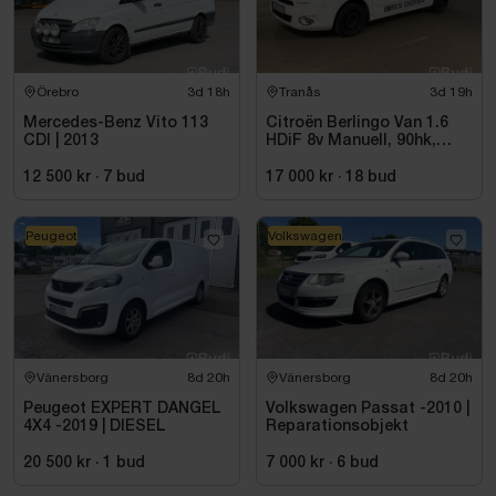
Örebro
3d 18h
Tranås
3d 19h
Mercedes-Benz Vito 113
Citroën Berlingo Van 1.6
CDI | 2013
HDiF 8v Manuell, 90hk,
9500 mil - 2014
12 500 kr
·
7
bud
17 000 kr
·
18
bud
Peugeot
Volkswagen
Vänersborg
8d 20h
Vänersborg
8d 20h
Peugeot EXPERT DANGEL
Volkswagen Passat -2010 |
4X4 -2019 | DIESEL
Reparationsobjekt
20 500 kr
·
1
bud
7 000 kr
·
6
bud