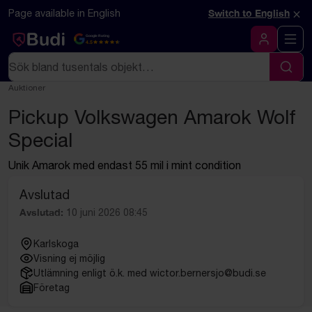
Hoppa till innehåll
Textbaserad (markdown) version av denna sida
×
Page available in English
Switch to English
Google Rating
4.5
Logga in
Sök
Sök
Auktioner
Pickup Volkswagen Amarok Wolf
Special
Unik Amarok med endast 55 mil i mint condition
Avslutad
Avslutad:
10 juni 2026 08:45
Karlskoga
Visning ej möjlig
Utlämning enligt ö.k. med wictor.bernersjo@budi.se
Företag