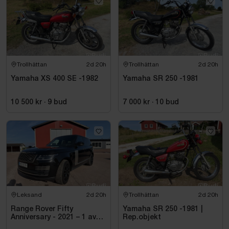
Trollhättan
2d 20h
Trollhättan
2d 20h
Yamaha XS 400 SE -1982
Yamaha SR 250 -1981
10 500 kr
·
9
bud
7 000 kr
·
10
bud
Leksand
2d 20h
Trollhättan
2d 20h
Range Rover Fifty
Yamaha SR 250 -1981 |
Anniversary - 2021 – 1 av
Rep.objekt
1970 – Autobiography –