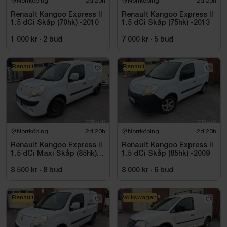
Norrköping
2d 20h
Norrköping
2d 20h
Renault Kangoo Express II
Renault Kangoo Express II
1.5 dCi Skåp (70hk) -2010
1.5 dCi Skåp (75hk) -2013
1 000 kr
·
2
bud
7 000 kr
·
5
bud
Renault
Renault
Norrköping
2d 20h
Norrköping
2d 20h
Renault Kangoo Express II
Renault Kangoo Express II
1.5 dCi Maxi Skåp (85hk)
1.5 dCi Skåp (85hk) -2009
-2010
8 500 kr
·
8
bud
8 000 kr
·
6
bud
Renault
Volkswagen