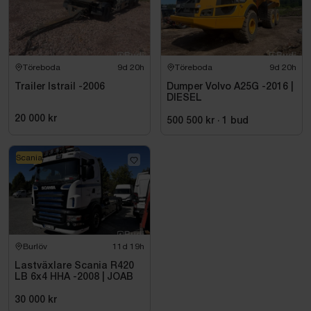
Töreboda
9d 20h
Töreboda
9d 20h
Trailer Istrail -2006
Dumper Volvo A25G -2016 |
DIESEL
20 000 kr
500 500 kr
·
1
bud
Scania
Burlöv
11d 19h
Lastväxlare Scania R420
LB 6x4 HHA -2008 | JOAB
30 000 kr