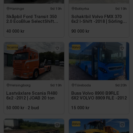
Haninge
9d 19h
Botkyrka
9d 19h
Skåpbil Ford Transit 350
Schaktbil Volvo FMX 370
2.0 EcoBlue SelectShift
6x2 I-Shift -2018 | Sörling
-2021
Ilsbo
40 000 kr
90 000 kr
Scania
Volvo
Helsingborg
9d 19h
Töreboda
9d 20h
Lastväxlare Scania R480
Buss Volvo 8900 B9RLE
6x2 -2012 | JOAB 20 ton
6X2 VOLVO 8909 RLE -2012
50 000 kr
·
2
bud
15 000 kr
Volvo