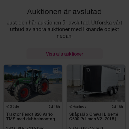
Auktionen är avslutad
Just den här auktionen är avslutad. Utforska vårt
utbud av andra auktioner med liknande objekt
nedan.
Visa alla auktioner
Gävle
2d 18h
Haninge
2d 18h
Traktor Fendt 820 Vario
Skåpsläp Cheval Liberté
TMS med dubbelmontage
C500 Pullman V2 -2018 |
- 2009
Nybesiktigad
182 000 kr
·
115
bud
30 500 kr
·
13
bud