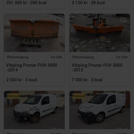
Diesel – Fullutrustad
251 000 kr
·
285
bud
2 150 kr
·
26
bud
Norrköping
2d 20h
Norrköping
2d 20h
Vikplog Pronar PUV-2600
Vikplog Pronar PUV 2800
-2014
-2015
2 500 kr
·
5
bud
7 000 kr
·
3
bud
Renault
Renault