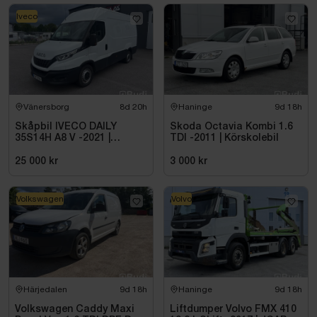
Iveco
Vänersborg
8d 20h
Haninge
9d 18h
Skåpbil IVECO DAILY
Skoda Octavia Kombi 1.6
35S14H A8 V -2021 |
TDI -2011 | Körskolebil
DIESEL
25 000 kr
3 000 kr
Volkswagen
Volvo
Härjedalen
9d 18h
Haninge
9d 18h
Volkswagen Caddy Maxi
Liftdumper Volvo FMX 410