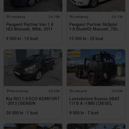
Linköping
2d 19h
Linköping
2d 19h
Peugeot Partner Van 1.6
Peugeot Partner Skåpbil
HDi Manuell, 90hk, 2011
1.6 BlueHDi Manuell, 75hk,
2014
6 000 kr
·
12
bud
15 000 kr
·
23
bud
Kia
Scania
Vänersborg
2d 20h
Leksand
2d 20h
Kia RIO 1,4 ECO KOMFORT
Lastväxlare Scania SBAT
-2012 | BENSIN
111S A -1980 | DIESEL
20 000 kr
·
1
bud
9 000 kr
·
7
bud