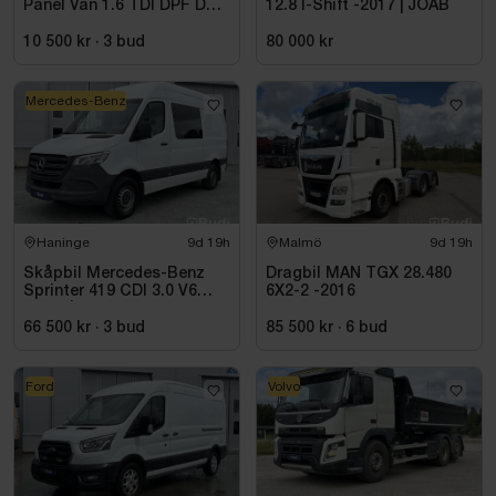
Panel Van 1.6 TDI DPF DSG
12.8 I-Shift -2017 | JOAB
Sekventiell, 102hk, 2015
10 500 kr
·
3
bud
80 000 kr
Mercedes-Benz
Haninge
9d 19h
Malmö
9d 19h
Skåpbil Mercedes-Benz
Dragbil MAN TGX 28.480
Sprinter 419 CDI 3.0 V6
6X2-2 -2016
-2021 | C1-kort
66 500 kr
·
3
bud
85 500 kr
·
6
bud
Ford
Volvo