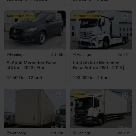
Mercedes-Benz
Mercedes-Benz
Haninge
2d 18h
Haninge
2d 19h
Skåpbil Mercedes-Benz
Lastväxlare Mercedes-
eCitan -2023 | Elbil
Benz Actros 2851 -2018 |
JOAB 20 ton
47 500 kr
·
12
bud
103 000 kr
·
4
bud
Scania
Göteborg
2d 19h
Haninge
2d 19h