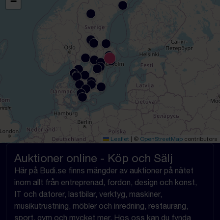
−
Leaflet
|
©
OpenStreetMap
contributors
Auktioner online - Köp och Sälj
Här på Budi.se finns mängder av auktioner på nätet
inom allt från entreprenad, fordon, design och konst,
IT och datorer, lastbilar, verktyg, maskiner,
musikutrustning, möbler och inredning, restaurang,
sport, gym och mycket mer. Hos oss kan du fynda