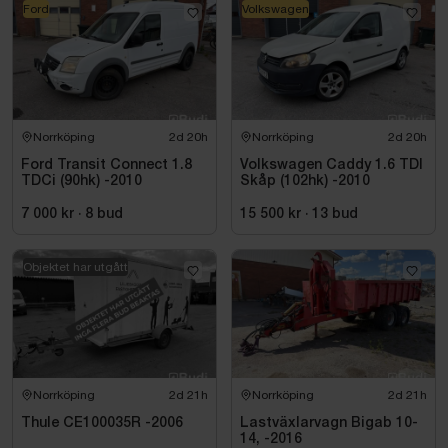
Ford
Volkswagen
Norrköping
2d 20h
Norrköping
2d 20h
Ford Transit Connect 1.8
Volkswagen Caddy 1.6 TDI
TDCi (90hk) -2010
Skåp (102hk) -2010
7 000 kr
·
8
bud
15 500 kr
·
13
bud
Objektet har utgått
Norrköping
2d 21h
Norrköping
2d 21h
Thule CE100035R -2006
Lastväxlarvagn Bigab 10-
14, -2016