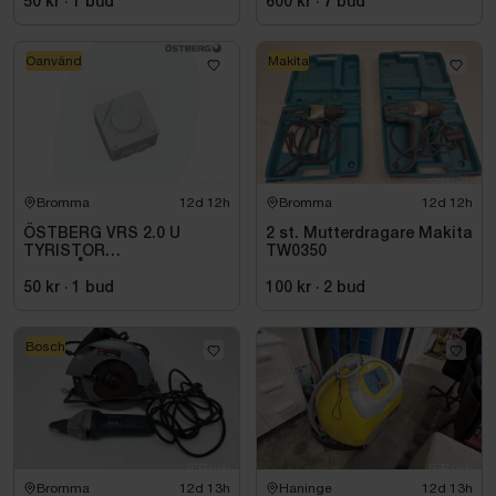
50 kr
·
1
bud
600 kr
·
7
bud
Oanvänd
Makita
Bromma
12d 12h
Bromma
12d 12h
ÖSTBERG VRS 2.0 U
2 st. Mutterdragare Makita
TYRISTOR
TW0350
UTANPÅLIGGANDE
50 kr
·
1
bud
100 kr
·
2
bud
Bosch
Bromma
12d 13h
Haninge
12d 13h