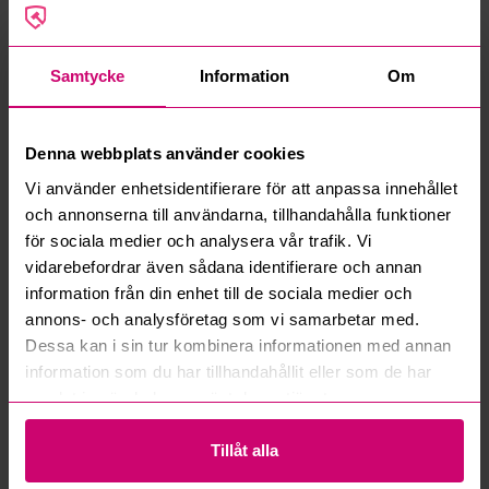
Ford
Samtycke
Information
Om
Denna webbplats använder cookies
Norrköping
5d 14h
Norrköping
5d 14h
Vi använder enhetsidentifierare för att anpassa innehållet
och annonserna till användarna, tillhandahålla funktioner
Redskapsbärare Wille
Ford Transit Connect 1.8
355B
TDCi (90hk) -2010
för sociala medier och analysera vår trafik. Vi
vidarebefordrar även sådana identifierare och annan
29 500 kr
·
12
bud
7 000 kr
·
8
bud
information från din enhet till de sociala medier och
annons- och analysföretag som vi samarbetar med.
Dessa kan i sin tur kombinera informationen med annan
information som du har tillhandahållit eller som de har
samlat in när du har använt deras tjänster.
Tillåt alla
Norrköping
5d 15h
Norrköping
5d 15h