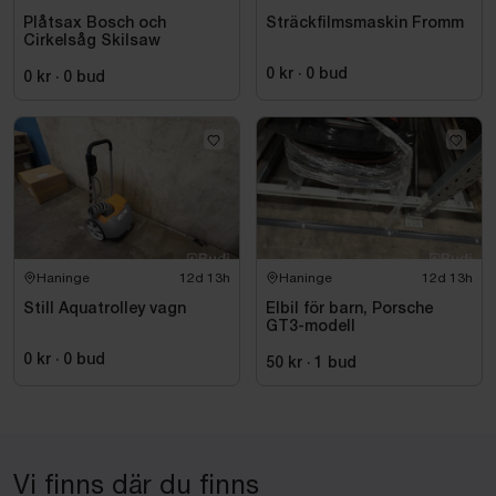
Plåtsax Bosch och
Sträckfilmsmaskin Fromm
Cirkelsåg Skilsaw
0 kr
·
0
bud
0 kr
·
0
bud
Haninge
12d 13h
Haninge
12d 13h
Still Aquatrolley vagn
Elbil för barn, Porsche
GT3-modell
0 kr
·
0
bud
50 kr
·
1
bud
Vi finns där du finns