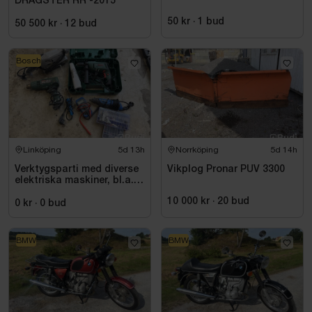
DRAGSTER RR -2015
50 kr
·
1
bud
50 500 kr
·
12
bud
Bosch
Linköping
5d 13h
Norrköping
5d 14h
Verktygsparti med diverse
Vikplog Pronar PUV 3300
elektriska maskiner, bl.a.
Bosch
10 000 kr
·
20
bud
0 kr
·
0
bud
BMW
BMW