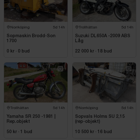
Norrköping
5d 14h
Trollhättan
5d 14h
Sopmaskin Brodd-Son
Suzuki DL650A -2009 ABS
1700
Låg
0 kr
·
0
bud
22 000 kr
·
18
bud
Trollhättan
5d 14h
Norrköping
5d 14h
Yamaha SR 250 -1981 |
Sopvals Holms SU 2,15
Rep.objekt
(rep-objekt)
50 kr
·
1
bud
10 500 kr
·
16
bud