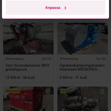
Sopmaskin Schmidt
ATV SMC 850 -2016
Compact 200 -2009
(reparationsobjekt)
Anpassa
4 550 kr
·
39
bud
10 500 kr
·
17
bud
Norrköping
5d 15h
Norrköping
5d 15h
Toro Groundsmaster 5910
Ogräsbekämpningsmaskin
gräsklippare
Heatweed MIDSERIES
22/8, -2015
13 250 kr
·
56
bud
2 050 kr
·
11
bud
Milwaukee
Ford