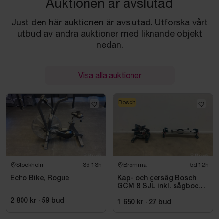
Auktionen är avslutad
Just den här auktionen är avslutad. Utforska vårt
utbud av andra auktioner med liknande objekt
nedan.
Visa alla auktioner
Bosch
Stockholm
3d 13h
Bromma
5d 12h
Echo Bike, Rogue
Kap- och gersåg Bosch,
GCM 8 SJL inkl. sågbock
Bosch, GTA 2500
2 800 kr
·
59
bud
1 650 kr
·
27
bud