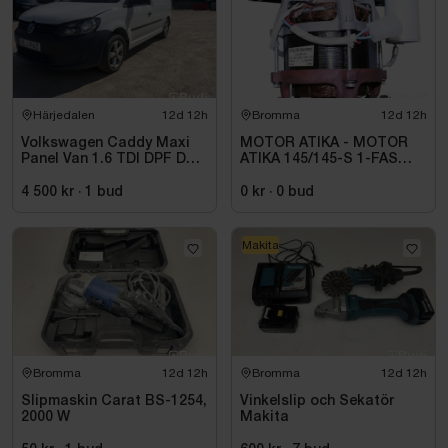
Härjedalen
12d 12h
Bromma
12d 12h
Volkswagen Caddy Maxi
MOTOR ATIKA - MOTOR
Panel Van 1.6 TDI DPF DSG
ATIKA 145/145-S 1-FAS
Sekventiell, 102hk, 2015
0,70KW 375546
4 500 kr
·
1
bud
0 kr
·
0
bud
Makita
Bromma
12d 12h
Bromma
12d 12h
Slipmaskin Carat BS-1254,
Vinkelslip och Sekatör
2000 W
Makita