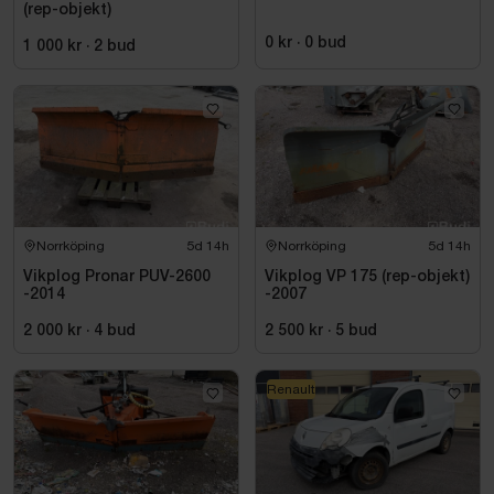
(rep-objekt)
0 kr
·
0
bud
1 000 kr
·
2
bud
Norrköping
5d 14h
Norrköping
5d 14h
Vikplog Pronar PUV-2600
Vikplog VP 175 (rep-objekt)
-2014
-2007
2 000 kr
·
4
bud
2 500 kr
·
5
bud
Renault