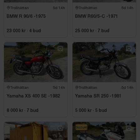
Trollhättan
5d 14h
Trollhättan
5d 14h
BMW R 90/6 -1975
BMW R60/5-C -1971
23 000 kr
·
4
bud
25 000 kr
·
7
bud
Trollhättan
5d 14h
Trollhättan
5d 14h
Yamaha XS 400 SE -1982
Yamaha SR 250 -1981
8 000 kr
·
7
bud
5 000 kr
·
5
bud
Suzuki