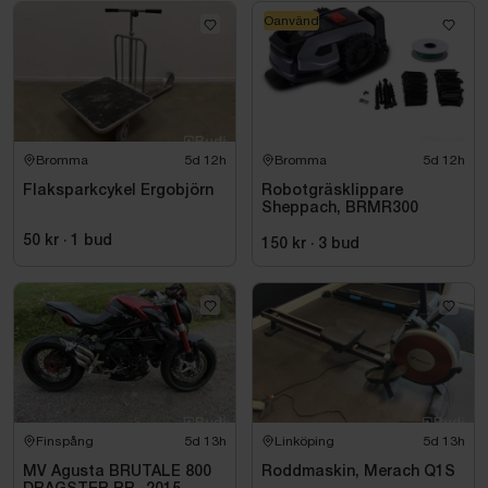
Oanvänd
Bromma
5d 12h
Bromma
5d 12h
Flaksparkcykel Ergobjörn
Robotgräsklippare
Sheppach, BRMR300
50 kr
·
1
bud
150 kr
·
3
bud
Finspång
5d 13h
Linköping
5d 13h
MV Agusta BRUTALE 800
Roddmaskin, Merach Q1S