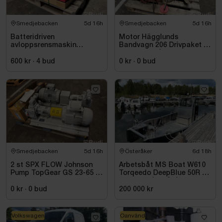
Smedjebacken
5d 16h
Smedjebacken
5d 16h
Batteridriven
Motor Hägglunds
avloppsrensmaskin
Bandvagn 206 Drivpaket |
Milwaukee M18 FUEL M18
Ford 2.8 V6 | Mercedes
FSSM-121 | Oanvänd
Automat | 259,9 mil
600 kr
·
4
bud
0 kr
·
0
bud
Smedjebacken
5d 16h
Österåker
6d 18h
2 st SPX FLOW Johnson
Arbetsbåt MS Boat W610
Pump TopGear GS 23-65 |
Torqeedo DeepBlue 50R 50
2023
kW -2024 | Elbåt | 6,00
meter
0 kr
·
0
bud
200 000 kr
Volkswagen
Oanvänd