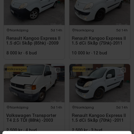
Norrköping
5d 14h
Norrköping
5d 14h
Renault Kangoo Express II
Renault Kangoo Express II
1.5 dCi Skåp (85hk) -2009
1.5 dCi Skåp (75hk)-2011
8 000 kr
·
6
bud
10 000 kr
·
12
bud
Volkswagen
Renault
Norrköping
5d 14h
Norrköping
5d 14h
Volkswagen Transporter
Renault Kangoo Express II
T4 2.5 TDI (88hk) -2003
1.5 dCi Skåp (70hk) -2011
2 500 kr
·
4
bud
2 500 kr
·
3
bud