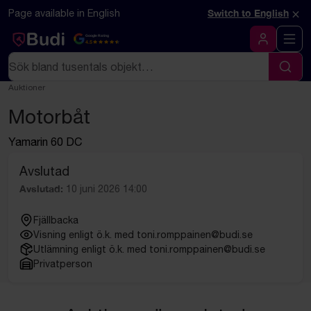
Hoppa till innehåll
Textbaserad (markdown) version av denna sida
×
Page available in English
Switch to English
Google Rating
4.5
Logga in
Sök
Sök
Auktioner
Motorbåt
Yamarin 60 DC
Avslutad
Avslutad:
10 juni 2026 14:00
Fjällbacka
Visning enligt ö.k. med toni.romppainen@budi.se
Utlämning enligt ö.k. med toni.romppainen@budi.se
Privatperson