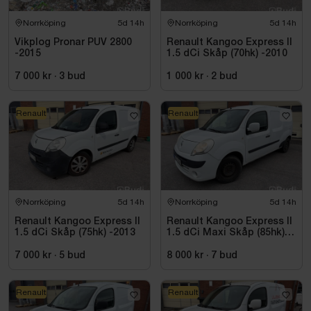
Norrköping
5d 14h
Norrköping
5d 14h
Vikplog Pronar PUV 2800
Renault Kangoo Express II
-2015
1.5 dCi Skåp (70hk) -2010
7 000 kr
·
3
bud
1 000 kr
·
2
bud
Renault
Renault
Norrköping
5d 14h
Norrköping
5d 14h
Renault Kangoo Express II
Renault Kangoo Express II
1.5 dCi Skåp (75hk) -2013
1.5 dCi Maxi Skåp (85hk)
-2010
7 000 kr
·
5
bud
8 000 kr
·
7
bud
Renault
Renault