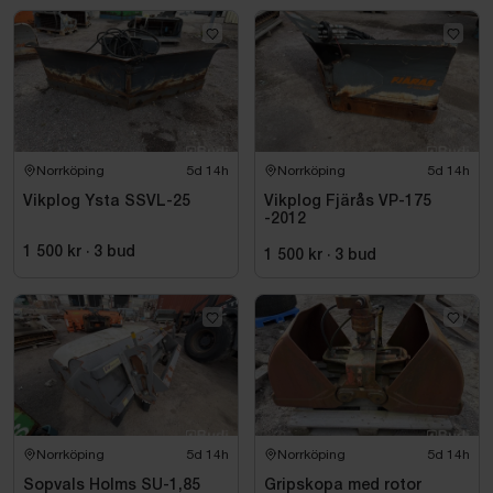
Norrköping
5d 14h
Norrköping
5d 14h
Vikplog Ysta SSVL-25
Vikplog Fjärås VP-175
-2012
1 500 kr
·
3
bud
1 500 kr
·
3
bud
Norrköping
5d 14h
Norrköping
5d 14h
Sopvals Holms SU-1,85
Gripskopa med rotor