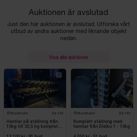
Auktionen är avslutad
Just den här auktionen är avslutad. Utforska vårt
utbud av andra auktioner med liknande objekt
nedan.
Visa alla auktioner
Stockholm
3d 14h
Stockholm
3d 14h
Hantlar på ställning från
Komplett ställning med
10kg till 32,5 kg komplett
hantlar från Eleiko 1 - 10kg
set
13 100 kr
·
91
bud
4 050 kr
·
51
bud