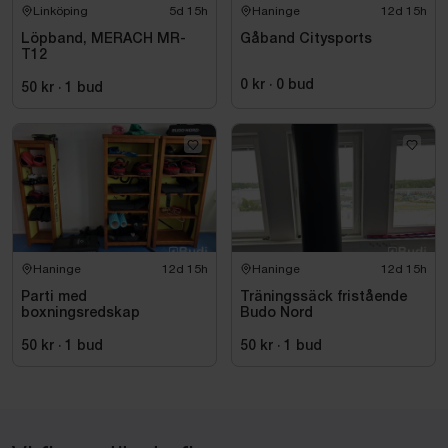
Linköping
5d 15h
Haninge
12d 15h
Löpband, MERACH MR-
Gåband Citysports
T12
0 kr
·
0
bud
50 kr
·
1
bud
Haninge
12d 15h
Haninge
12d 15h
Parti med
Träningssäck fristående
boxningsredskap
Budo Nord
50 kr
·
1
bud
50 kr
·
1
bud