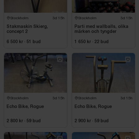
Stockholm
3d 15h
Stockholm
3d 15h
Stakmaskin Skierg,
Parti med wallballs, olika
concept 2
märken och tyngder
6 500 kr
·
51
bud
1 650 kr
·
22
bud
Stockholm
3d 15h
Stockholm
3d 15h
Echo Bike, Rogue
Echo Bike, Rogue
2 800 kr
·
59
bud
2 900 kr
·
59
bud