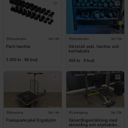
Stockholm
3d 15h
Stockholm
3d 15h
Parti hantlar
Viktställ exkl. hantlar och
kettlebells
5 200 kr
·
96
bud
450 kr
·
9
bud
Bromma
5d 14h
Linköping
5d 15h
Flaksparkcykel Ergobjörn
Skivstångsställning med
skivstång och styrkebänk