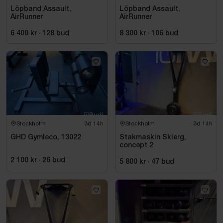
Löpband Assault,
Löpband Assault,
AirRunner
AirRunner
6 400 kr
·
128
bud
8 300 kr
·
106
bud
Stockholm
3d 14h
Stockholm
3d 14h
GHD Gymleco, 13022
Stakmaskin Skierg,
concept 2
2 100 kr
·
26
bud
5 800 kr
·
47
bud