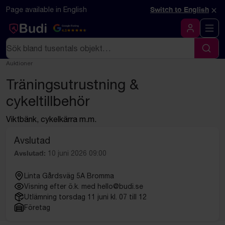
Hoppa till innehåll
Textbaserad (markdown) version av denna sida
×
Page available in English
Switch to English
Google Rating
4.5
Logga in
Sök
Sök
Auktioner
Träningsutrustning &
cykeltillbehör
Viktbänk, cykelkärra m.m.
Avslutad
Avslutad:
10 juni 2026 09:00
Linta Gårdsväg 5A Bromma
Visning efter ö.k. med hello@budi.se
Utlämning torsdag 11 juni kl. 07 till 12
Företag