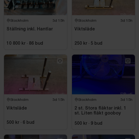
Stockholm
3d 15h
Stockholm
3d 15h
Ställning inkl. Hantlar
Viktsläde
10 800 kr
·
86
bud
250 kr
·
5
bud
Stockholm
3d 15h
Stockholm
3d 15h
Viktsläde
2 st. Stora fläktar inkl. 1
st. Liten fläkt gooboy
500 kr
·
6
bud
500 kr
·
9
bud