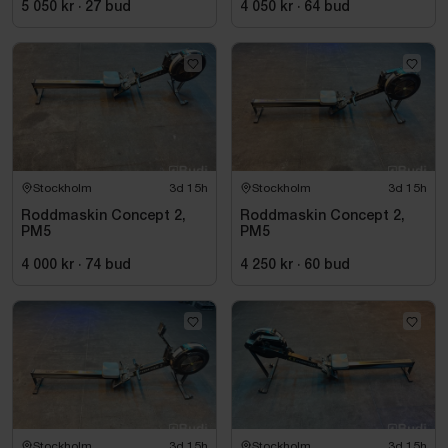
5 050 kr
·
27
bud
4 050 kr
·
64
bud
Stockholm
3d 15h
Stockholm
3d 15h
Roddmaskin Concept 2,
Roddmaskin Concept 2,
PM5
PM5
4 000 kr
·
74
bud
4 250 kr
·
60
bud
Stockholm
3d 15h
Stockholm
3d 15h