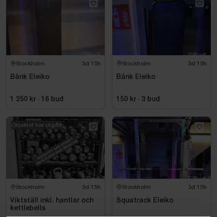
Stockholm
3d 15h
Stockholm
3d 15h
Bänk Eleiko
Bänk Eleiko
1 250 kr
·
16
bud
150 kr
·
3
bud
Objektet har utgått
Stockholm
3d 15h
Stockholm
3d 15h
Viktställ inkl. hantlar och
Squatrack Eleiko
kettlebells