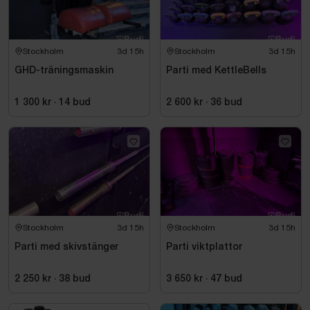
Stockholm
3d 15h
Stockholm
3d 15h
GHD-träningsmaskin
Parti med KettleBells
1 300 kr
·
14
bud
2 600 kr
·
36
bud
Stockholm
3d 15h
Stockholm
3d 15h
Parti med skivstänger
Parti viktplattor
2 250 kr
·
38
bud
3 650 kr
·
47
bud