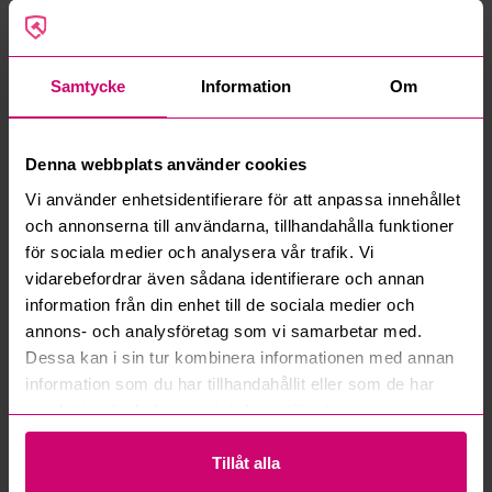
10 350 kr
·
102
bud
5 050 kr
·
54
bud
Samtycke
Information
Om
Denna webbplats använder cookies
Vi använder enhetsidentifierare för att anpassa innehållet
Stockholm
3d 15h
Stockholm
3d 15h
och annonserna till användarna, tillhandahålla funktioner
Multifunktionell rigg Eleiko
Dubbelsidig Squatrack
för sociala medier och analysera vår trafik. Vi
Eleiko
vidarebefordrar även sådana identifierare och annan
20 050 kr
·
38
bud
12 050 kr
·
12
bud
information från din enhet till de sociala medier och
annons- och analysföretag som vi samarbetar med.
Dessa kan i sin tur kombinera informationen med annan
information som du har tillhandahållit eller som de har
samlat in när du har använt deras tjänster.
Tillåt alla