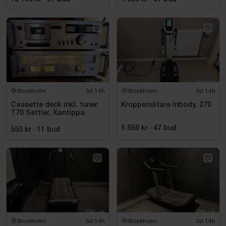
Stockholm
3d 14h
Stockholm
3d 14h
Cassette deck inkl. tuner
Kroppsmätare Inbody, 270
T70 Settler, Xantippa
5 650 kr
·
47
bud
550 kr
·
11
bud
Stockholm
3d 14h
Stockholm
3d 14h