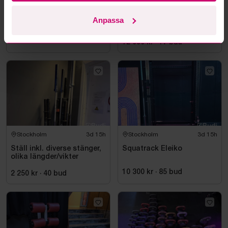
Stockholm
3d 15h
Stockholm
3d 15h
Gymgolv ca 270 m2
Dubbelsidig Squatrack
Anpassa
Eleiko
3 500 kr
·
43
bud
12 050 kr
·
17
bud
Stockholm
3d 15h
Stockholm
3d 15h
Ställ inkl. diverse stänger,
Squatrack Eleiko
olika längder/vikter
10 300 kr
·
85
bud
2 250 kr
·
40
bud