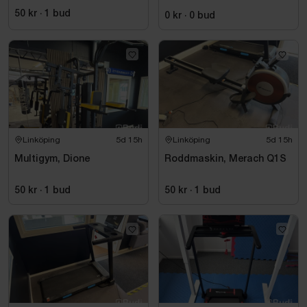
Leike
50 kr
·
1
bud
0 kr
·
0
bud
Linköping
5d 15h
Linköping
5d 15h
Multigym, Dione
Roddmaskin, Merach Q1S
50 kr
·
1
bud
50 kr
·
1
bud