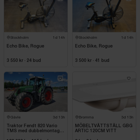
Stockholm
1d 14h
Stockholm
1d 14h
Echo Bike, Rogue
Echo Bike, Rogue
3 550 kr
·
24
bud
3 500 kr
·
41
bud
Gävle
3d 13h
Bromma
3d 13h
Traktor Fendt 820 Vario
MÖBELTVÄTTSTÄLL GBG
TMS med dubbelmontage
ARTIC 120CM VITT
- 2009