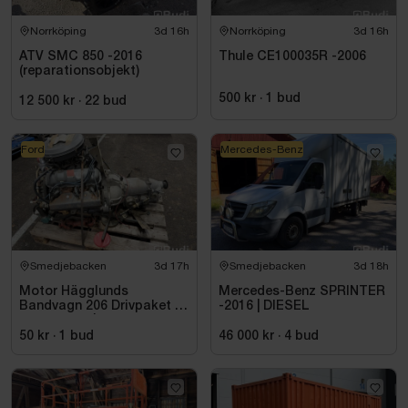
Norrköping
3d 16h
Norrköping
3d 16h
ATV SMC 850 -2016
Thule CE100035R -2006
(reparationsobjekt)
500 kr
·
1
bud
12 500 kr
·
22
bud
Ford
Mercedes-Benz
Smedjebacken
3d 17h
Smedjebacken
3d 18h
Motor Hägglunds
Mercedes-Benz SPRINTER
Bandvagn 206 Drivpaket |
-2016 | DIESEL
Ford 2.8 V6 | Mercedes
Automat | 259,9 mil
50 kr
·
1
bud
46 000 kr
·
4
bud