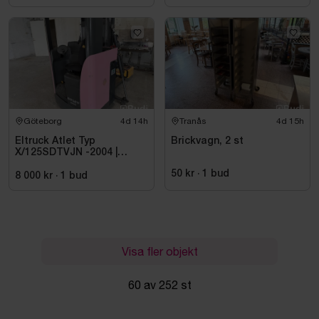
Göteborg
4d 14h
Tranås
4d 15h
Eltruck Atlet Typ
Brickvagn, 2 st
X/125SDTVJN -2004 |
Sittstaplare
50 kr
·
1
bud
8 000 kr
·
1
bud
Visa fler objekt
60 av 252 st