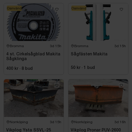
Oanvänd
Oanvänd
Bromma
3d 15h
Bromma
3d 15h
4 st. Cirkelsågblad Makita
Sågfästen Makita
Sågklinga
50 kr
·
1
bud
400 kr
·
8
bud
Norrköping
3d 15h
Norrköping
3d 16h
Vikplog Ysta SSVL-25
Vikplog Pronar PUV-2600