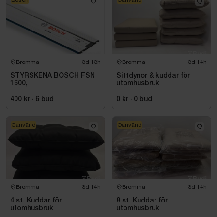
Bosch
Oanvänd
Bromma
3d 13h
Bromma
3d 14h
STYRSKENA BOSCH FSN
Sittdynor & kuddar för
1600,
utomhusbruk
400 kr
·
6
bud
0 kr
·
0
bud
Oanvänd
Oanvänd
Bromma
3d 14h
Bromma
3d 14h
4 st. Kuddar för
8 st. Kuddar för
utomhusbruk
utomhusbruk