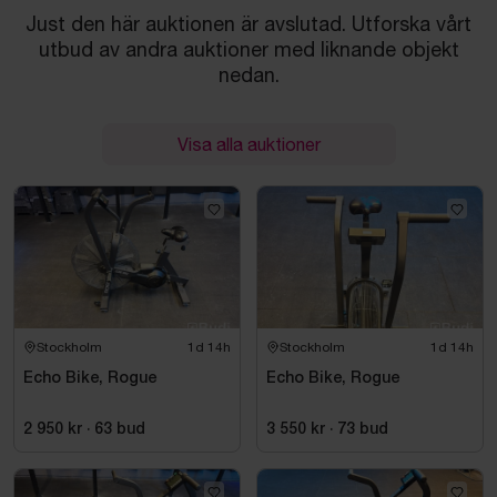
Just den här auktionen är avslutad. Utforska vårt
utbud av andra auktioner med liknande objekt
nedan.
Visa alla auktioner
Stockholm
1d 14h
Stockholm
1d 14h
Echo Bike, Rogue
Echo Bike, Rogue
2 950 kr
·
63
bud
3 550 kr
·
73
bud