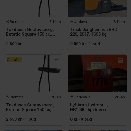
Bromma
3d 14h
Uddevalla
3d 14h
Takdusch Gustavsberg,
Truck Jungheinrich ERD
Estetic Square 150 cc,
220, 2017, 1600 kg
mattsvart
2 500 kr
2 000 kr
·
1
bud
Oanvänd
Bromma
3d 14h
Uddevalla
3d 14h
Takdusch Gustavsberg,
Lyftkran Hydrobull,
Estetic Square 150 cc,
HB1000, hjulburen
mattsvart
2 550 kr
·
1
bud
0 kr
·
0
bud