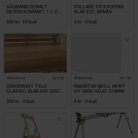
SÅGBÄNK DEWALT
POLLARE 1519 KOPPAR
DE7033 KOMPAKT, 1.1-2.5
KLAR E27, ARNÄS
M
550 kr
·
10
bud
0 kr
·
0
bud
Bromma
3d 13h
Bromma
3d 13h
DEKORRAST TYLÖ
RADIATOR NEO L 08 WT
CLASSIC SLIM ASP 2287
VIT 400V, HÖJD: 210MM
MM -
200 kr
·
4
bud
0 kr
·
0
bud