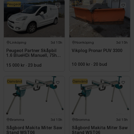
Peugeot
Linköping
3d 15h
Norrköping
3d 15h
Peugeot Partner Skåpbil
Vikplog Pronar PUV 3300
1.6 BlueHDi Manuell, 75hk,
2014
10 000 kr
·
20
bud
15 000 kr
·
23
bud
Oanvänd
Oanvänd
Bromma
3d 15h
Bromma
3d 15h
Sågbord Makita Miter Saw
Sågbord Makita Miter Saw
Stand WST06
Stand WST06