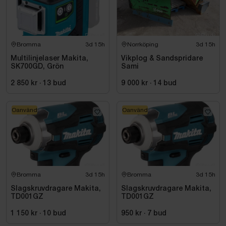
Bromma
3d 15h
Norrköping
3d 15h
Multilinjelaser Makita,
Vikplog & Sandspridare
SK700GD, Grön
Sami
2 850 kr
·
13
bud
9 000 kr
·
14
bud
Oanvänd
Oanvänd
Bromma
3d 15h
Bromma
3d 15h
Slagskruvdragare Makita,
Slagskruvdragare Makita,
TD001GZ
TD001GZ
1 150 kr
·
10
bud
950 kr
·
7
bud