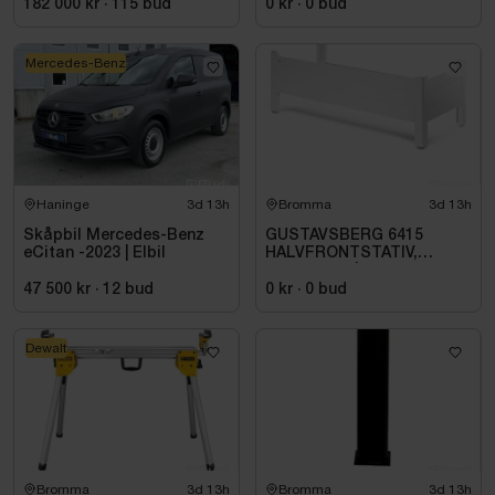
182 000 kr
·
115
bud
0 kr
·
0
bud
Mercedes-Benz
Haninge
3d 13h
Bromma
3d 13h
Skåpbil Mercedes-Benz
GUSTAVSBERG 6415
eCitan -2023 | Elbil
HALVFRONTSTATIV,
150X70 CM |
GB2164150100
47 500 kr
·
12
bud
0 kr
·
0
bud
Dewalt
Bromma
3d 13h
Bromma
3d 13h