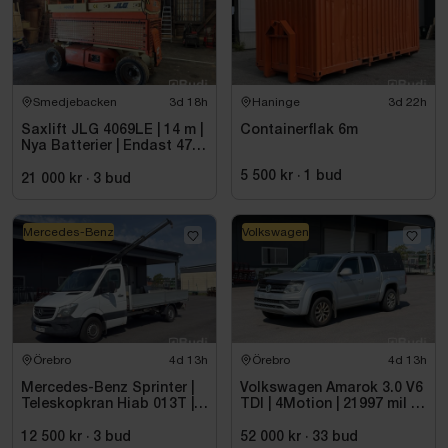
Smedjebacken
3d 18h
Haninge
3d 22h
Saxlift JLG 4069LE | 14 m |
Containerflak 6m
Nya Batterier | Endast 475
h
5 500 kr
·
1
bud
21 000 kr
·
3
bud
Mercedes-Benz
Volkswagen
Örebro
4d 13h
Örebro
4d 13h
Mercedes-Benz Sprinter |
Volkswagen Amarok 3.0 V6
Teleskopkran Hiab 013T |
TDI | 4Motion | 21997 mil |
2015
2017 - Reparationsobjekt
12 500 kr
·
3
bud
52 000 kr
·
33
bud