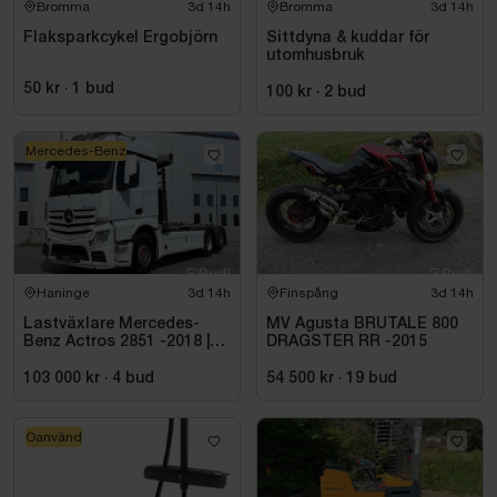
Bromma
3d 14h
Bromma
3d 14h
Flaksparkcykel Ergobjörn
Sittdyna & kuddar för
utomhusbruk
50 kr
·
1
bud
100 kr
·
2
bud
Mercedes-Benz
Haninge
3d 14h
Finspång
3d 14h
Lastväxlare Mercedes-
MV Agusta BRUTALE 800
Benz Actros 2851 -2018 |
DRAGSTER RR -2015
JOAB 20 ton
103 000 kr
·
4
bud
54 500 kr
·
19
bud
Oanvänd