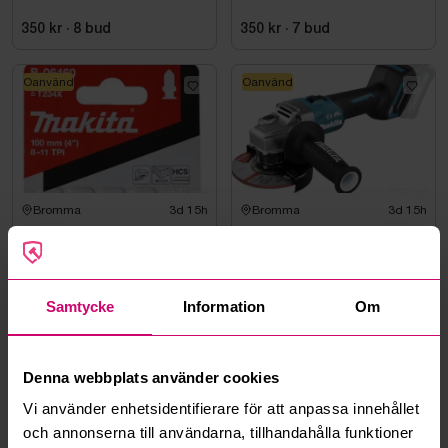
350 kr
·
8
bud
350 kr
·
7
bud
Oanvänd
Oanvänd
Bromma
3d 15h
Bromma
3d 15h
19 st. Sticksågsblad
Vinkelslip Makita,
Makita, 5 st/paket
GA005GZ
300 kr
·
7
bud
1 250 kr
·
20
bud
Samtycke
Information
Om
Oanvänd
Suzuki
Denna webbplats använder cookies
Vi använder enhetsidentifierare för att anpassa innehållet
och annonserna till användarna, tillhandahålla funktioner