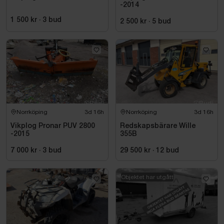
-2014
1 500 kr
·
3
bud
2 500 kr
·
5
bud
Norrköping
3d 16h
Norrköping
3d 16h
Vikplog Pronar PUV 2800
Redskapsbärare Wille
-2015
355B
7 000 kr
·
3
bud
29 500 kr
·
12
bud
Objektet har utgått