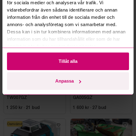
för sociala medier och analysera vår trafik. Vi
Bromma
3d 15h
Trollhättan
3d 15h
vidarebefordrar även sådana identifierare och annan
Mutterdragare Makita,
Suzuki DL650A -2009 ABS
information från din enhet till de sociala medier och
TW007GZ
Låg
annons- och analysföretag som vi samarbetar med.
1 150 kr
·
11
bud
26 000 kr
·
22
bud
Dessa kan i sin tur kombinera informationen med annan
information som du har tillhandahållit eller som de har
Oanvänd
Oanvänd
samlat in när du har använt deras tjänster.
Tillåt alla
Anpassa
Bromma
3d 15h
Bromma
3d 15h
Mutterdragare Makita,
Vinkelslip Makita,
TW007GZ
GA005GZ
1 250 kr
·
21
bud
1 600 kr
·
27
bud
Oanvänd