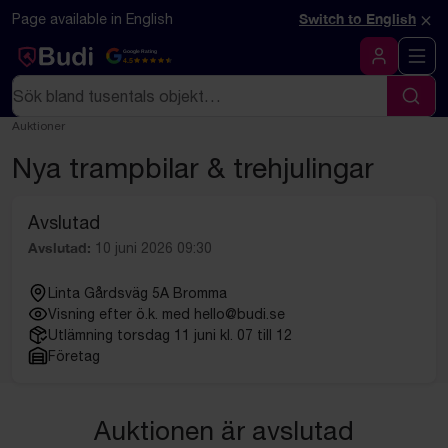
Hoppa till innehåll
Textbaserad (markdown) version av denna sida
×
Page available in English
Switch to English
Google Rating
4.5
Logga in
Sök
Sök
Auktioner
Nya trampbilar & trehjulingar
Avslutad
Avslutad:
10 juni 2026 09:30
Linta Gårdsväg 5A Bromma
Visning efter ö.k. med hello@budi.se
Utlämning torsdag 11 juni kl. 07 till 12
Företag
Auktionen är avslutad