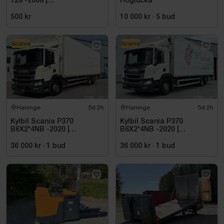
128 -2008 |
Höglucka
Reparationsobjekt
500 kr
10 000 kr
·
5
bud
Scania
Scania
Haninge
5d 2h
Haninge
5d 2h
Kylbil Scania P370
Kylbil Scania P370
B6X2*4NB -2020 |
B6X2*4NB -2020 |
Hultsteins
Hultsteins
36 000 kr
·
1
bud
36 000 kr
·
1
bud