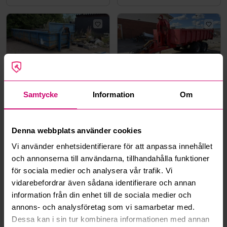
Norrköping
5d 4h
Norrköping
5d 4h
Samtycke
Information
Om
Lastväxlarflak
Lastväxlarvagn Bigab 10-
14, -2016
6 000 kr
·
10
bud
41 500 kr
·
21
bud
Denna webbplats använder cookies
Vi använder enhetsidentifierare för att anpassa innehållet
JCB
och annonserna till användarna, tillhandahålla funktioner
för sociala medier och analysera vår trafik. Vi
vidarebefordrar även sådana identifierare och annan
information från din enhet till de sociala medier och
annons- och analysföretag som vi samarbetar med.
Kävlinge
5d 4h
Smedjebacken
5d 6h
Dessa kan i sin tur kombinera informationen med annan