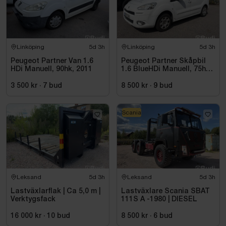
Linköping
5d 3h
Linköping
5d 3h
Peugeot Partner Van 1.6
Peugeot Partner Skåpbil
HDi Manuell, 90hk, 2011
1.6 BlueHDi Manuell, 75hk,
2014
3 500 kr
·
7
bud
8 500 kr
·
9
bud
Scania
Leksand
5d 3h
Leksand
5d 3h
Lastväxlarflak | Ca 5,0 m |
Lastväxlare Scania SBAT
Verktygsfack
111S A -1980 | DIESEL
16 000 kr
·
10
bud
8 500 kr
·
6
bud