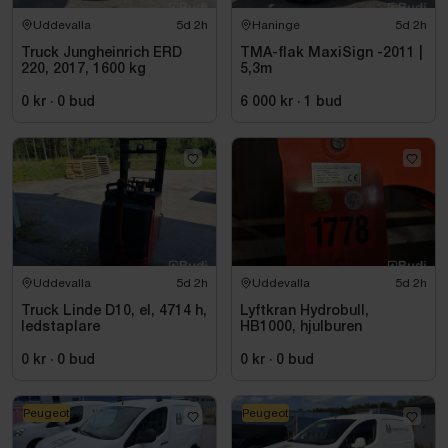
Uddevalla
5d 2h
Haninge
5d 2h
Truck Jungheinrich ERD
TMA-flak MaxiSign -2011 |
220, 2017, 1600 kg
5,3m
0 kr
·
0
bud
6 000 kr
·
1
bud
Uddevalla
5d 2h
Uddevalla
5d 2h
Truck Linde D10, el, 4714 h,
Lyftkran Hydrobull,
ledstaplare
HB1000, hjulburen
0 kr
·
0
bud
0 kr
·
0
bud
Peugeot
Peugeot