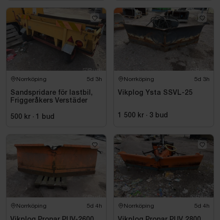
Norrköping
5d 3h
Norrköping
5d 3h
Sandspridare för lastbil,
Vikplog Ysta SSVL-25
Friggeråkers Verstäder
1 500 kr
·
3
bud
500 kr
·
1
bud
Norrköping
5d 4h
Norrköping
5d 4h
Vikplog Pronar PUV-2600
Vikplog Pronar PUV 2800