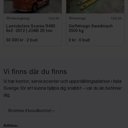
Helsingborg
12d 2h
Haninge
12d 2h
Lastväxlare Scania R480
Gaffelvagn Swedmach
6x2 -2012 | JOAB 20 ton
2500 kg
50 000 kr
·
2
bud
0 kr
·
0
bud
Vi finns där du finns
Vi har kontor, servicecenter och uppställningsplatser i hela
Sverige för att kunna hjälpa dig snabbt – var du än befinner
dig.
Bromma (Huvudkontor)
Välj anläggning:
Adress: