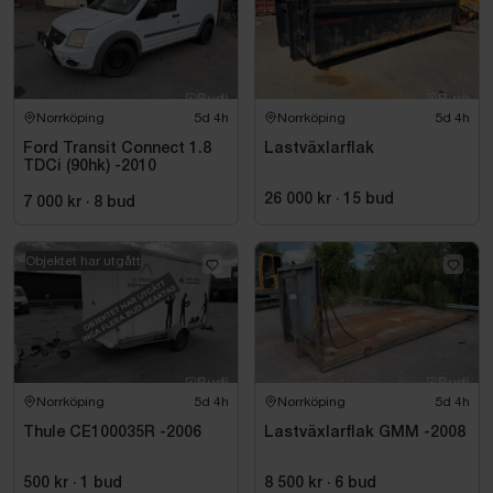
Norrköping
5d 4h
Norrköping
5d 4h
Ford Transit Connect 1.8
Lastväxlarflak
TDCi (90hk) -2010
26 000 kr
·
15
bud
7 000 kr
·
8
bud
Objektet har utgått
Norrköping
5d 4h
Norrköping
5d 4h
Thule CE100035R -2006
Lastväxlarflak GMM -2008
500 kr
·
1
bud
8 500 kr
·
6
bud