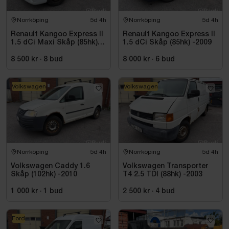
Norrköping
5d 4h
Norrköping
5d 4h
Renault Kangoo Express II
Renault Kangoo Express II
1.5 dCi Maxi Skåp (85hk)
1.5 dCi Skåp (85hk) -2009
-2010
8 500 kr
·
8
bud
8 000 kr
·
6
bud
Volkswagen
Volkswagen
Norrköping
5d 4h
Norrköping
5d 4h
Volkswagen Caddy 1.6
Volkswagen Transporter
Skåp (102hk) -2010
T4 2.5 TDI (88hk) -2003
1 000 kr
·
1
bud
2 500 kr
·
4
bud
Ford