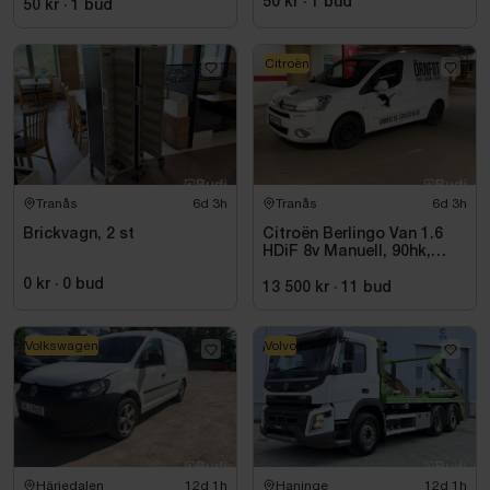
50 kr
·
1
bud
50 kr
·
1
bud
Citroën
Tranås
6d 3h
Tranås
6d 3h
Brickvagn, 2 st
Citroën Berlingo Van 1.6
HDiF 8v Manuell, 90hk,
9500 mil - 2014
0 kr
·
0
bud
13 500 kr
·
11
bud
Volkswagen
Volvo
Härjedalen
12d 1h
Haninge
12d 1h