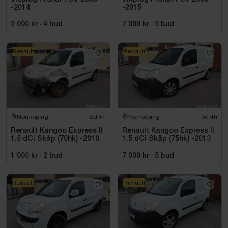
-2014
-2015
2 000 kr
·
4
bud
7 000 kr
·
3
bud
Renault
Renault
Norrköping
5d 4h
Norrköping
5d 4h
Renault Kangoo Express II
Renault Kangoo Express II
1.5 dCi Skåp (70hk) -2010
1.5 dCi Skåp (75hk) -2013
1 000 kr
·
2
bud
7 000 kr
·
5
bud
Renault
Renault