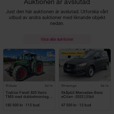
Auktionen är avslutad
Just den här auktionen är avslutad. Utforska vårt
utbud av andra auktioner med liknande objekt
nedan.
Visa alla auktioner
Mercedes-Benz
Gävle
5d 1h
Haninge
5d 1h
Traktor Fendt 820 Vario
Skåpbil Mercedes-Benz
TMS med dubbelmontage
eCitan -2023 | Elbil
- 2009
182 000 kr
·
115
bud
47 500 kr
·
12
bud