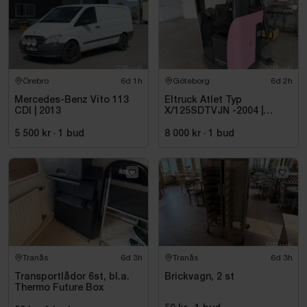
Örebro
6d 1h
Göteborg
6d 2h
Mercedes-Benz Vito 113
Eltruck Atlet Typ
CDI | 2013
X/125SDTVJN -2004 |
Sittstaplare
5 500 kr
·
1
bud
8 000 kr
·
1
bud
Tranås
6d 3h
Tranås
6d 3h
Transportlådor 6st, bl.a.
Brickvagn, 2 st
Thermo Future Box