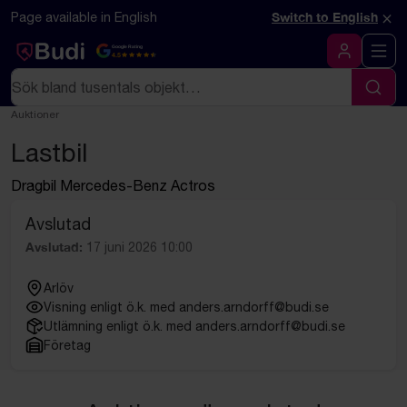
Hoppa till innehåll
Textbaserad (markdown) version av denna sida
×
Page available in English
Switch to English
Google Rating
4.5
Logga in
Sök
Sök
Auktioner
Lastbil
Dragbil Mercedes-Benz Actros
Avslutad
Avslutad:
17 juni 2026 10:00
Arlöv
Visning enligt ö.k. med anders.arndorff@budi.se
Utlämning enligt ö.k. med anders.arndorff@budi.se
Företag