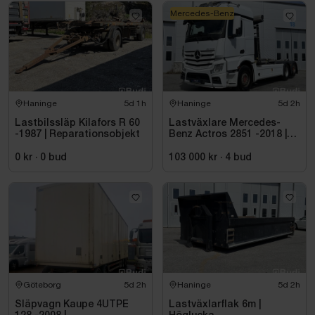
Mercedes-Benz
Haninge
5d 1h
Haninge
5d 2h
Lastbilssläp Kilafors R 60
Lastväxlare Mercedes-
-1987 | Reparationsobjekt
Benz Actros 2851 -2018 |
JOAB 20 ton
0 kr
·
0
bud
103 000 kr
·
4
bud
Göteborg
5d 2h
Haninge
5d 2h
Släpvagn Kaupe 4UTPE
Lastväxlarflak 6m |