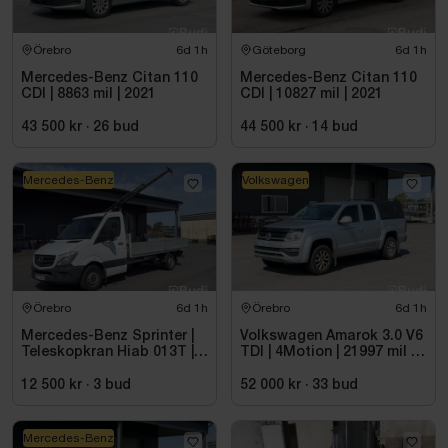
Örebro
6d 1h
Göteborg
6d 1h
Mercedes-Benz Citan 110
Mercedes-Benz Citan 110
CDI | 8863 mil | 2021
CDI | 10827 mil | 2021
43 500 kr
·
26
bud
44 500 kr
·
14
bud
Mercedes-Benz
Volkswagen
Örebro
6d 1h
Örebro
6d 1h
Mercedes-Benz Sprinter |
Volkswagen Amarok 3.0 V6
Teleskopkran Hiab 013T |
TDI | 4Motion | 21997 mil |
2015
2017 - Reparationsobjekt
12 500 kr
·
3
bud
52 000 kr
·
33
bud
Mercedes-Benz