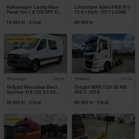
Volkswagen Caddy Maxi
Liftdumper Volvo FMX 410
Panel Van 1.6 TDI DPF DSG
12.8 I-Shift -2017 | JOAB
Sekventiell, 102hk, 2015
10 500 kr
·
3
bud
80 000 kr
Mercedes-Benz
Haninge
12d 2h
Malmö
12d 2h
Skåpbil Mercedes-Benz
Dragbil MAN TGX 28.480
Sprinter 419 CDI 3.0 V6
6X2-2 -2016
-2021 | C1-kort
66 000 kr
·
2
bud
80 500 kr
·
3
bud
Scania