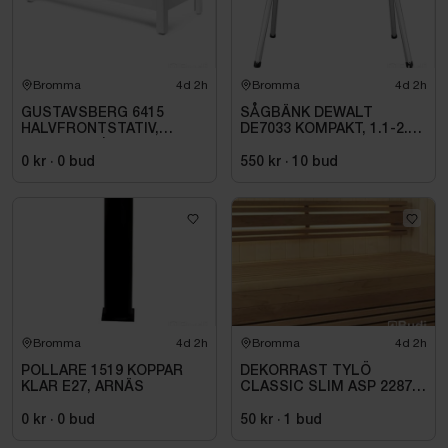
Bromma
4d 2h
Bromma
4d 2h
GUSTAVSBERG 6415
SÅGBÄNK DEWALT
HALVFRONTSTATIV,
DE7033 KOMPAKT, 1.1-2.5
150X70 CM |
M
GB2164150100
0 kr
·
0
bud
550 kr
·
10
bud
Bromma
4d 2h
Bromma
4d 2h
POLLARE 1519 KOPPAR
DEKORRAST TYLÖ
KLAR E27, ARNÄS
CLASSIC SLIM ASP 2287
MM -
0 kr
·
0
bud
50 kr
·
1
bud