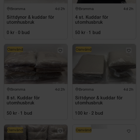
Bromma
4d 2h
Bromma
4d 2h
Sittdynor & kuddar för
4 st. Kuddar för
utomhusbruk
utomhusbruk
0 kr
·
0
bud
50 kr
·
1
bud
Oanvänd
Oanvänd
Bromma
4d 2h
Bromma
4d 2h
8 st. Kuddar för
Sittdynor & kuddar för
utomhusbruk
utomhusbruk
50 kr
·
1
bud
100 kr
·
2
bud
Oanvänd
Oanvänd