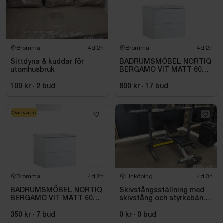
Bromma
4d 2h
Bromma
4d 2h
Sittdyna & kuddar för
BADRUMSMÖBEL NORTIQ
utomhusbruk
BERGAMO VIT MATT 60
CM
100 kr
·
2
bud
800 kr
·
17
bud
Oanvänd
Bromma
4d 2h
Linköping
4d 3h
BADRUMSMÖBEL NORTIQ
Skivstångsställning med
BERGAMO VIT MATT 60
skivstång och styrkebänk
CM
Leike
350 kr
·
7
bud
0 kr
·
0
bud