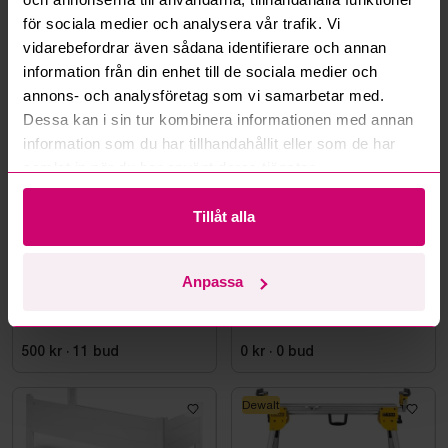
Stockholm
2d 3h
Stockholm
2d 3h
för sociala medier och analysera vår trafik. Vi
vidarebefordrar även sådana identifierare och annan
Parti viktplattor
Parti hantlar
information från din enhet till de sociala medier och
annons- och analysföretag som vi samarbetar med.
5 150 kr
·
28
bud
5 650 kr
·
102
bud
Dessa kan i sin tur kombinera informationen med annan
information som du har tillhandahållit eller som de har
samlat in när du har använt deras tjänster.
Tillåt alla
Stockholm
2d 3h
Bromma
4d 2h
Anpassa
Viktställ exkl. hantlar och
MÖBELTVÄTTSTÄLL GBG
kettlebells
ARTIC 120CM VITT
500 kr
·
11
bud
0 kr
·
0
bud
Dewalt