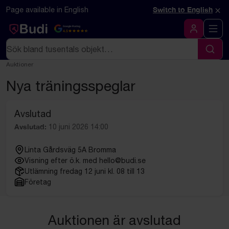
Hoppa till innehåll
Textbaserad (markdown) version av denna sida
×
Page available in English
Switch to English
Google Rating
4.5
Logga in
Sök
Sök
Auktioner
Nya träningsspeglar
Avslutad
Avslutad:
10 juni 2026 14:00
Linta Gårdsväg 5A Bromma
Visning efter ö.k. med hello@budi.se
Utlämning fredag 12 juni kl. 08 till 13
Företag
Auktionen är avslutad