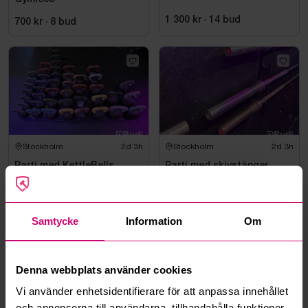
1 300 kr
·
14
bud
700 kr
·
8
bud
Stockholm
2d 3h
Stockholm
2d 3h
Parti med KettleBells
Parti med skivstänger
2 650 kr
·
37
bud
2 250 kr
·
38
bud
Samtycke
Information
Om
Denna webbplats använder cookies
Vi använder enhetsidentifierare för att anpassa innehållet
och annonserna till användarna, tillhandahålla funktioner