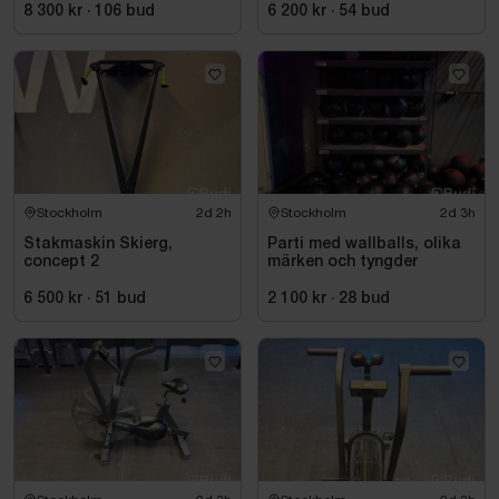
8 300 kr
·
106
bud
6 200 kr
·
54
bud
Stockholm
2d 2h
Stockholm
2d 3h
Stakmaskin Skierg,
Parti med wallballs, olika
concept 2
märken och tyngder
6 500 kr
·
51
bud
2 100 kr
·
28
bud