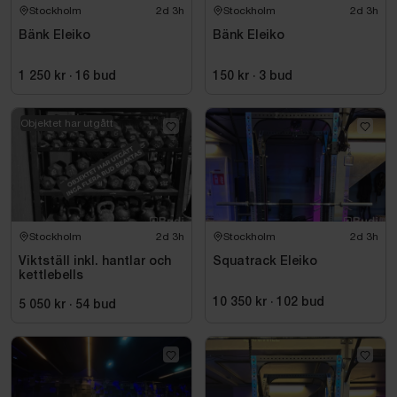
Stockholm
2d 3h
Stockholm
2d 3h
Bänk Eleiko
Bänk Eleiko
1 250 kr
·
16
bud
150 kr
·
3
bud
Objektet har utgått
Stockholm
2d 3h
Stockholm
2d 3h
Viktställ inkl. hantlar och
Squatrack Eleiko
kettlebells
10 350 kr
·
102
bud
5 050 kr
·
54
bud