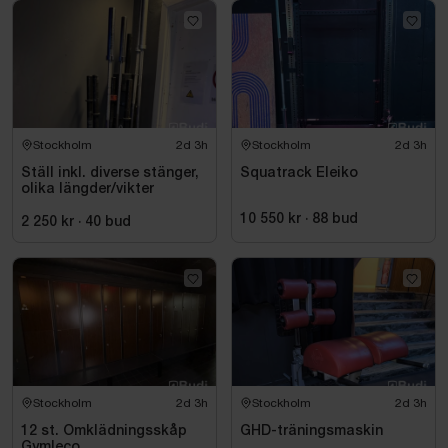
Stockholm
2d 3h
Stockholm
2d 3h
Ställ inkl. diverse stänger,
Squatrack Eleiko
olika längder/vikter
10 550 kr
·
88
bud
2 250 kr
·
40
bud
Stockholm
2d 3h
Stockholm
2d 3h
12 st. Omklädningsskåp
GHD-träningsmaskin
Gymleco