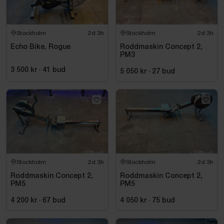
Stockholm
2d 3h
Stockholm
2d 3h
Echo Bike, Rogue
Roddmaskin Concept 2,
PM3
3 500 kr
·
41
bud
5 050 kr
·
27
bud
Stockholm
2d 3h
Stockholm
2d 3h
Roddmaskin Concept 2,
Roddmaskin Concept 2,
PM5
PM5
4 200 kr
·
67
bud
4 050 kr
·
75
bud