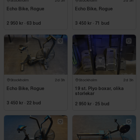
Stockholm
2d 3h
Stockholm
2d 3h
Echo Bike, Rogue
Echo Bike, Rogue
2 950 kr
·
63
bud
3 450 kr
·
71
bud
Stockholm
2d 3h
Stockholm
2d 3h
Echo Bike, Rogue
19 st. Plyo boxar, olika
storlekar
3 450 kr
·
22
bud
2 950 kr
·
25
bud