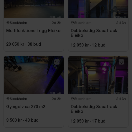
Stockholm
2d 3h
Stockholm
2d 3h
Multifunktionell rigg Eleiko
Dubbelsidig Squatrack
Eleiko
20 050 kr
·
38
bud
12 050 kr
·
12
bud
Stockholm
2d 3h
Stockholm
2d 3h
Gymgolv ca 270 m2
Dubbelsidig Squatrack
Eleiko
3 500 kr
·
43
bud
12 050 kr
·
17
bud