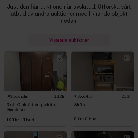
Just den här auktionen är avslutad. Utforska vårt
utbud av andra auktioner med liknande objekt
nedan.
Visa alla auktioner
Stockholm
2d 2h
Stockholm
2d 2h
3 st. Omklädningsskåp
Skåp
Gymleco
0 kr
·
0
bud
100 kr
·
3
bud