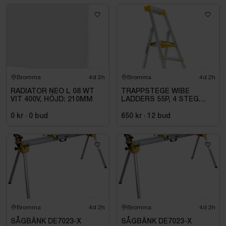
Bromma
4d 2h
Bromma
4d 2h
RADIATOR NEO L 08 WT
TRAPPSTEGE WIBE
VIT 400V, HÖJD: 210MM
LADDERS 55P, 4 STEG
735504
0 kr
·
0
bud
650 kr
·
12
bud
Bromma
4d 2h
Bromma
4d 2h
SÅGBÄNK DE7023-X
SÅGBÄNK DE7023-X