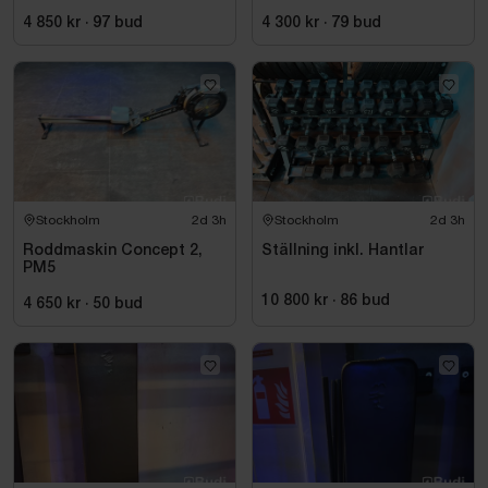
4 850 kr
·
97
bud
4 300 kr
·
79
bud
Stockholm
2d 3h
Stockholm
2d 3h
Roddmaskin Concept 2,
Ställning inkl. Hantlar
PM5
10 800 kr
·
86
bud
4 650 kr
·
50
bud