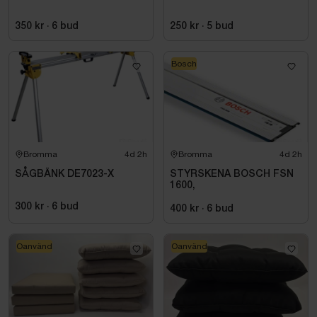
350 kr
·
6
bud
250 kr
·
5
bud
Bosch
Bromma
4d 2h
Bromma
4d 2h
SÅGBÄNK DE7023-X
STYRSKENA BOSCH FSN
1600,
300 kr
·
6
bud
400 kr
·
6
bud
Oanvänd
Oanvänd