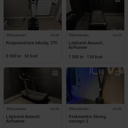
Stockholm
2d 2h
Stockholm
2d 2h
Kroppsmätare Inbody, 270
Löpband Assault,
AirRunner
6 050 kr
·
52
bud
7 050 kr
·
134
bud
Stockholm
2d 2h
Stockholm
2d 2h
Löpband Assault,
Stakmaskin Skierg,
AirRunner
concept 2