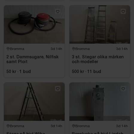
Bromma
3d 14h
Bromma
3d 14h
2 st. Dammsugare, Nilfisk
3 st. Stegar olika märken
samt Ploit
och modeller
50 kr
·
1
bud
500 kr
·
11
bud
Bromma
3d 14h
Bromma
3d 14h