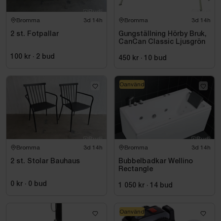
Bromma
3d 14h
Bromma
3d 14h
2 st. Fotpallar
Gungställning Hörby Bruk,
CanCan Classic Ljusgrön
100 kr
·
2
bud
450 kr
·
10
bud
Oanvänd
Bromma
3d 14h
Bromma
3d 14h
2 st. Stolar Bauhaus
Bubbelbadkar Wellino
Rectangle
0 kr
·
0
bud
1 050 kr
·
14
bud
Oanvänd