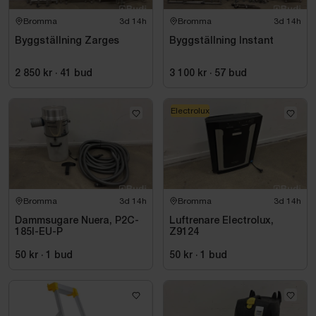
Bromma
3d 14h
Bromma
3d 14h
Byggställning Zarges
Byggställning Instant
2 850 kr
·
41
bud
3 100 kr
·
57
bud
Electrolux
Bromma
3d 14h
Bromma
3d 14h
Dammsugare Nuera, P2C-
Luftrenare Electrolux,
185I-EU-P
Z9124
50 kr
·
1
bud
50 kr
·
1
bud