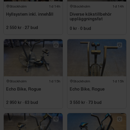
Stockholm
1d 14h
Stockholm
1d 14h
Hyllsystem inkl. innehåll
Diverse kökstillbehör
uppläggningsfat
2 550 kr
·
27
bud
0 kr
·
0
bud
Stockholm
1d 15h
Stockholm
1d 15h
Echo Bike, Rogue
Echo Bike, Rogue
2 950 kr
·
63
bud
3 550 kr
·
73
bud