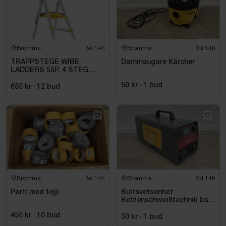
Bromma
3d 14h
Bromma
3d 14h
TRAPPSTEGE WIBE
Dammsugare Kärcher
LADDERS 55P, 4 STEG
735504
50 kr
·
1
bud
650 kr
·
12
bud
Bromma
3d 14h
Bromma
3d 14h
Parti med tejp
Bultsvetsenhet
Bolzenschweißtechnik bsk
+ BTV GmbH, CDP-66
450 kr
·
10
bud
50 kr
·
1
bud