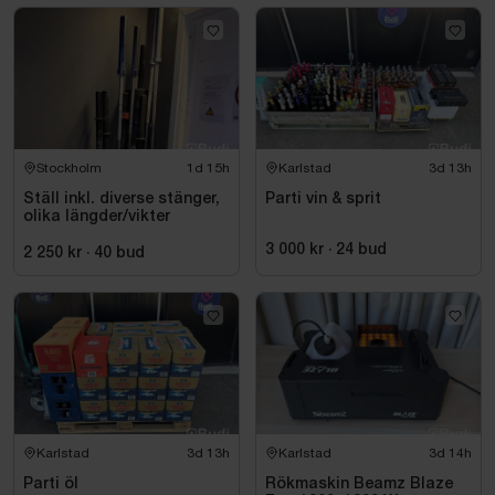
Stockholm
1d 15h
Karlstad
3d 13h
Ställ inkl. diverse stänger,
Parti vin & sprit
olika längder/vikter
3 000 kr
·
24
bud
2 250 kr
·
40
bud
Karlstad
3d 13h
Karlstad
3d 14h
Parti öl
Rökmaskin Beamz Blaze