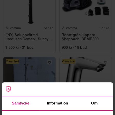
Bromma
3d 14h
Bromma
3d 14h
((NY) Soluppvärmd
Robotgräsklippare
utedusch Demerx, Sunny
Sheppach, BRMR300
40-1
1 500 kr
·
31
bud
900 kr
·
18
bud
Oanvänd
Oanvänd
Bromma
3d 14h
Bromma
3d 14h
TAKDUSCH CAMARGUE
Tvättställsblandare
Samtycke
Information
Om
SAMSØ KORSBÆK
Nortiq, Seattle Krom
MÄSSING
450 kr
·
7
bud
50 kr
·
1
bud