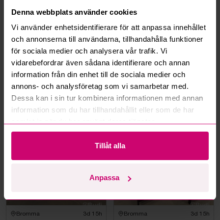
Denna webbplats använder cookies
Oanvänd
Oanvänd
Vi använder enhetsidentifierare för att anpassa innehållet
och annonserna till användarna, tillhandahålla funktioner
för sociala medier och analysera vår trafik. Vi
vidarebefordrar även sådana identifierare och annan
information från din enhet till de sociala medier och
annons- och analysföretag som vi samarbetar med.
Bromma
3d 14h
Bromma
3d 14h
Dessa kan i sin tur kombinera informationen med annan
BADRUMSMÖBEL NORTIQ
BADRUMSMÖBEL NORTIQ
BERGAMO VIT MATT 60
information som du har tillhandahållit eller som de har
BERGAMO VIT MATT 60
CM
CM
samlat in när du har använt deras tjänster.
800 kr
·
17
bud
350 kr
·
7
bud
Tillåt alla
Oanvänd
Anpassa
Bromma
3d 15h
Bromma
3d 15h