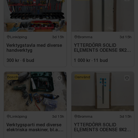
Linköping
3d 15h
Bromma
3d 15h
Verktygstavla med diverse
YTTERDÖRR SOLID
handverktyg
ELEMENTS ODENSE 9X21
HÖGER VIT
300 kr
·
6
bud
1 000 kr
·
11
bud
Bosch
Oanvänd
Linköping
3d 15h
Bromma
3d 15h
Verktygsparti med diverse
YTTERDÖRR SOLID
elektriska maskiner, bl.a.
ELEMENTS ODENSE 9X20
Bosch
HÖGER VIT