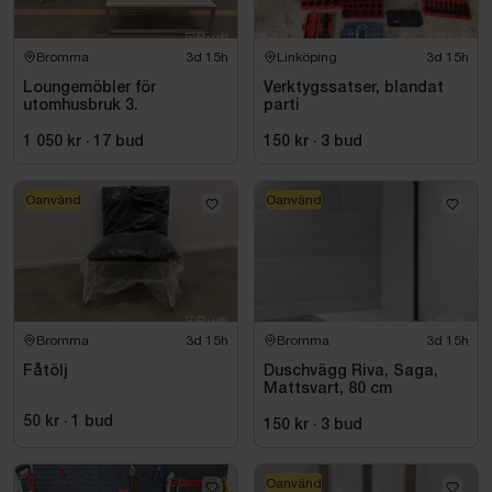
Bromma
3d 15h
Linköping
3d 15h
Loungemöbler för
Verktygssatser, blandat
utomhusbruk 3.
parti
1 050 kr
·
17
bud
150 kr
·
3
bud
Oanvänd
Oanvänd
Bromma
3d 15h
Bromma
3d 15h
Fåtölj
Duschvägg Riva, Saga,
Mattsvart, 80 cm
50 kr
·
1
bud
150 kr
·
3
bud
Oanvänd