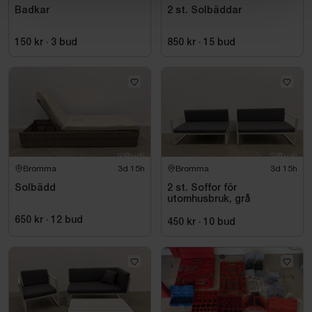
Badkar
2 st. Solbäddar
150 kr
·
3
bud
850 kr
·
15
bud
Bromma
3d 15h
Bromma
3d 15h
Solbädd
2 st. Soffor för
utomhusbruk, grå
650 kr
·
12
bud
450 kr
·
10
bud