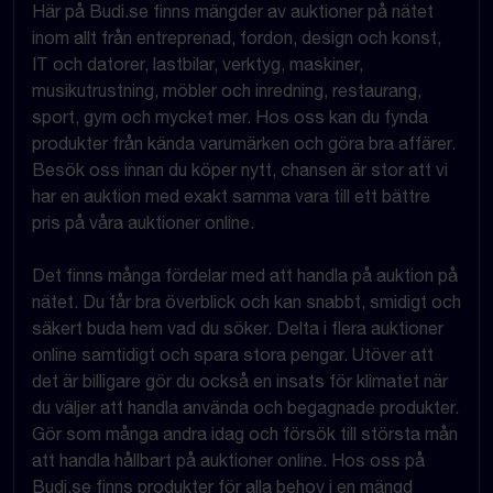
Här på Budi.se finns mängder av auktioner på nätet
inom allt från entreprenad, fordon, design och konst,
IT och datorer, lastbilar, verktyg, maskiner,
musikutrustning, möbler och inredning, restaurang,
sport, gym och mycket mer. Hos oss kan du fynda
produkter från kända varumärken och göra bra affärer.
Besök oss innan du köper nytt, chansen är stor att vi
har en auktion med exakt samma vara till ett bättre
pris på våra auktioner online.
Det finns många fördelar med att handla på auktion på
nätet. Du får bra överblick och kan snabbt, smidigt och
säkert buda hem vad du söker. Delta i flera auktioner
online samtidigt och spara stora pengar. Utöver att
det är billigare gör du också en insats för klimatet när
du väljer att handla använda och begagnade produkter.
Gör som många andra idag och försök till största mån
att handla hållbart på auktioner online. Hos oss på
Budi.se finns produkter för alla behov i en mängd