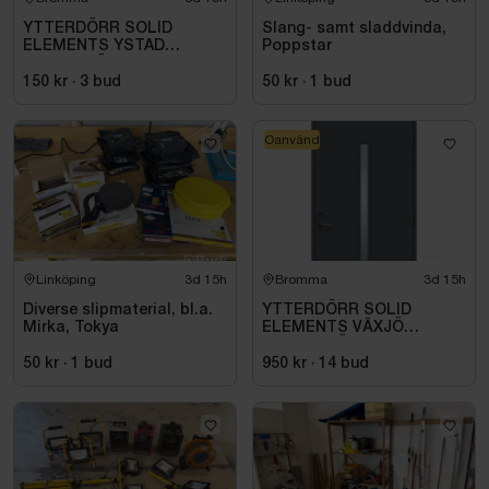
YTTERDÖRR SOLID
Slang- samt sladdvinda,
ELEMENTS YSTAD
Poppstar
M10X21 VÄNSTER SVART
150 kr
·
3
bud
50 kr
·
1
bud
Oanvänd
Linköping
3d 15h
Bromma
3d 15h
Diverse slipmaterial, bl.a.
YTTERDÖRR SOLID
Mirka, Tokya
ELEMENTS VÄXJÖ
M10X21 HÖGER ANTRACIT
50 kr
·
1
bud
950 kr
·
14
bud