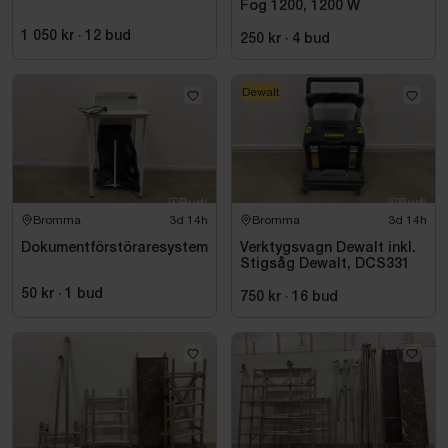
Fog 1200, 1200 W
1 050 kr
·
12
bud
250 kr
·
4
bud
Dewalt
Bromma
3d 14h
Bromma
3d 14h
Dokumentförstöraresystem
Verktygsvagn Dewalt inkl.
Stigsåg Dewalt, DCS331
50 kr
·
1
bud
750 kr
·
16
bud