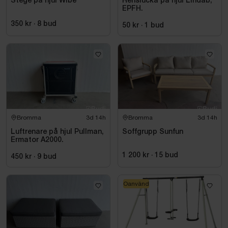
Stege på hjul Wibe
Renslucka på hjul Lindab,
EPFH.
350 kr
·
8
bud
50 kr
·
1
bud
Bromma
3d 14h
Bromma
3d 14h
Luftrenare på hjul Pullman,
Soffgrupp Sunfun
Ermator A2000.
1 200 kr
·
15
bud
450 kr
·
9
bud
Oanvänd