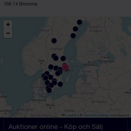
168 74 Bromma
+
−
Leaflet
|
©
OpenStreetMap
contributors
Auktioner online - Köp och Sälj