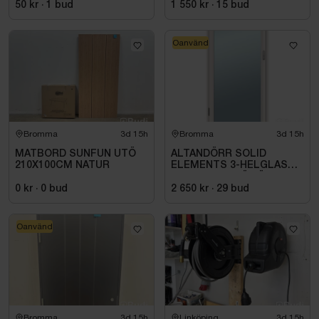
50 kr
·
1
bud
1 550 kr
·
15
bud
Oanvänd
Bromma
3d 15h
Bromma
3d 15h
MATBORD SUNFUN UTÖ
ALTANDÖRR SOLID
210X100CM NATUR
ELEMENTS 3-HELGLAS
VHED 9X21 TRÄ VÄNSTER
0 kr
·
0
bud
2 650 kr
·
29
bud
Oanvänd
Bromma
3d 15h
Linköping
3d 15h