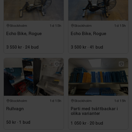
Stockholm
1d 15h
Stockholm
1d 15h
Echo Bike, Rogue
Echo Bike, Rogue
3 550 kr
·
24
bud
3 500 kr
·
41
bud
Stockholm
1d 15h
Stockholm
1d 15h
Rullvagn
Parti med tvättbackar i
olika varianter
50 kr
·
1
bud
1 050 kr
·
20
bud