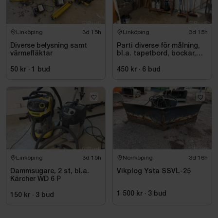
Linköping
3d 15h
Linköping
3d 15h
Diverse belysning samt
Parti diverse för målning,
värmefläktar
bl.a. tapetbord, bockar,
trycksprutor, diverse
redskap
50 kr
·
1
bud
450 kr
·
6
bud
Linköping
3d 15h
Norrköping
3d 16h
Dammsugare, 2 st, bl.a.
Vikplog Ysta SSVL-25
Kärcher WD 6 P
1 500 kr
·
3
bud
150 kr
·
3
bud