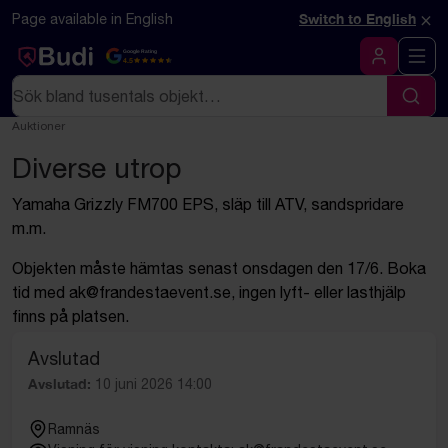
Hoppa till innehåll
Textbaserad (markdown) version av denna sida
×
Page available in English
Switch to English
Google Rating
4.5
Logga in
Sök
Sök
Auktioner
Diverse utrop
Yamaha Grizzly FM700 EPS, släp till ATV, sandspridare
m.m.
Objekten måste hämtas senast onsdagen den 17/6. Boka
tid med ak@frandestaevent.se, ingen lyft- eller lasthjälp
finns på platsen.
Avslutad
Avslutad:
10 juni 2026 14:00
Ramnäs