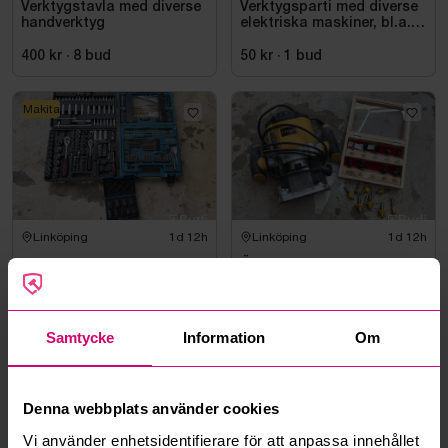
Verktygstavla med diverse
Verktygsparti med diverse
handverktyg
elektriska maskiner, bl.a.
Bosch
400 kr
·
8
bud
50 kr
·
1
bud
Makita
Linköping
1d 12h
Linköping
1d 12h
Hylsnyckelsats, KS Tools
Överhandsfräs, Falke
samt diverselåda från
Makita
50 kr
·
1
bud
450 kr
·
7
bud
Samtycke
Information
Om
Denna webbplats använder cookies
Vi använder enhetsidentifierare för att anpassa innehållet