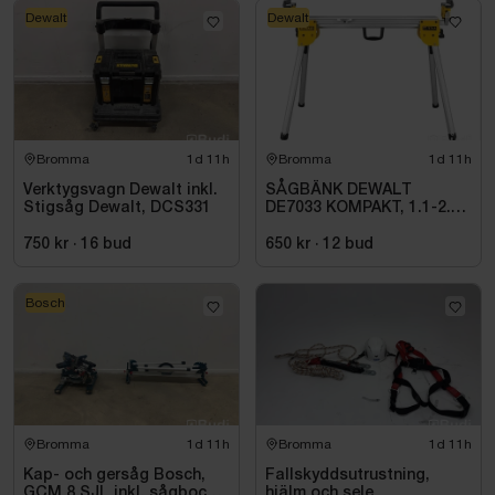
Dewalt
Dewalt
Bromma
1d 11h
Bromma
1d 11h
Verktygsvagn Dewalt inkl.
SÅGBÄNK DEWALT
Stigsåg Dewalt, DCS331
DE7033 KOMPAKT, 1.1-2.5
M
750 kr
·
16
bud
650 kr
·
12
bud
Bosch
Bromma
1d 11h
Bromma
1d 11h
Kap- och gersåg Bosch,
Fallskyddsutrustning,
GCM 8 SJL inkl. sågbock
hjälm och sele