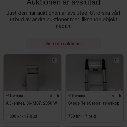
Auktionen är avslutad
Just den här auktionen är avslutad. Utforska vårt
utbud av andra auktioner med liknande objekt
nedan.
Visa alla auktioner
Bromma
1d 11h
Bromma
1d 11h
AC-enhet, 36-M07, 2050 W
Stege TeleSteps, teleskop
1 000 kr
·
17
bud
750 kr
·
17
bud