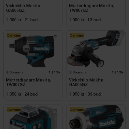
Vinkelslip Makita,
Mutterdragare Makita,
GA005GZ
TW007GZ
1 300 kr
·
21
bud
1 300 kr
·
13
bud
Oanvänd
Oanvänd
Bromma
1d 13h
Bromma
1d 13h
Mutterdragare Makita,
Vinkelslip Makita,
TW007GZ
GA005GZ
1 350 kr
·
24
bud
1 950 kr
·
33
bud
Oanvänd
Oanvänd