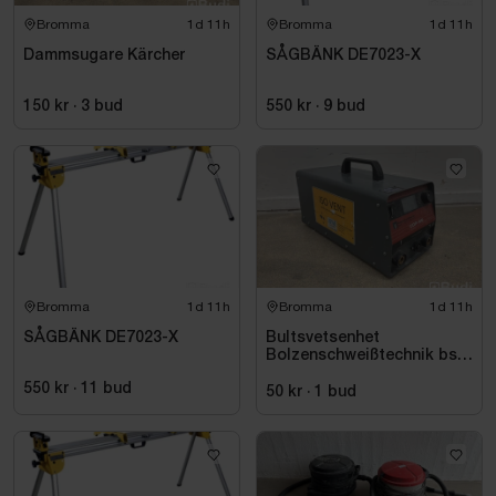
Bromma
1d 11h
Bromma
1d 11h
Dammsugare Kärcher
SÅGBÄNK DE7023-X
150 kr
·
3
bud
550 kr
·
9
bud
Bromma
1d 11h
Bromma
1d 11h
SÅGBÄNK DE7023-X
Bultsvetsenhet
Bolzenschweißtechnik bsk
+ BTV GmbH, CDP-66
550 kr
·
11
bud
50 kr
·
1
bud