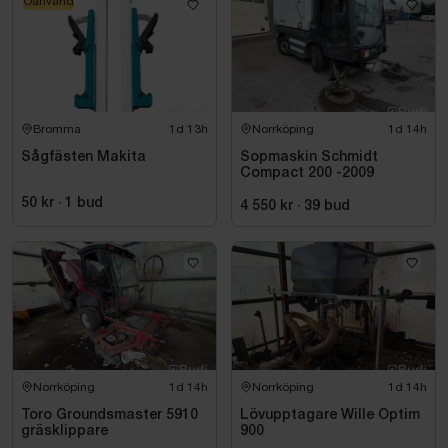
Oanvänd
Bromma
1d 13h
Norrköping
1d 14h
Sågfästen Makita
Sopmaskin Schmidt
Compact 200 -2009
50 kr
·
1
bud
4 550 kr
·
39
bud
Norrköping
1d 14h
Norrköping
1d 14h
Toro Groundsmaster 5910
Lövupptagare Wille Optim
gräsklippare
900