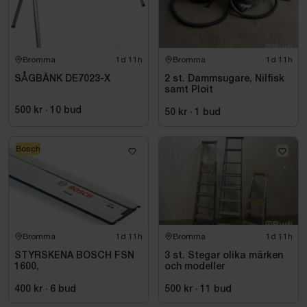
Bromma
1d 11h
Bromma
1d 11h
SÅGBÄNK DE7023-X
2 st. Dammsugare, Nilfisk
samt Ploit
500 kr
·
10
bud
50 kr
·
1
bud
Bosch
Bromma
1d 11h
Bromma
1d 11h
STYRSKENA BOSCH FSN
3 st. Stegar olika märken
1600,
och modeller
400 kr
·
6
bud
500 kr
·
11
bud