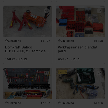
Linköping
1d 12h
Linköping
1d 12h
Domkraft Bahco
Verktygssatser, blandat
BH1EU2000, 2T samt 2 st
parti
pallbockar
150 kr
·
3
bud
450 kr
·
9
bud
Bosch
Linköping
1d 12h
Linköping
1d 12h