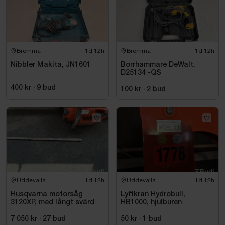
Bromma
1d 12h
Bromma
1d 12h
Nibbler Makita, JN1601
Borrhammare DeWalt,
D25134 -QS
400 kr
·
9
bud
100 kr
·
2
bud
Uddevalla
1d 12h
Uddevalla
1d 12h
Husqvarna motorsåg
Lyftkran Hydrobull,
3120XP, med långt svärd
HB1000, hjulburen
7 050 kr
·
27
bud
50 kr
·
1
bud