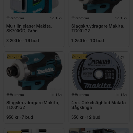
Bromma
1d 13h
Bromma
1d 13h
Multilinjelaser Makita,
Slagskruvdragare Makita,
SK700GD, Grön
TD001GZ
3 200 kr
·
19
bud
1 250 kr
·
13
bud
Oanvänd
Oanvänd
Bromma
1d 13h
Bromma
1d 13h
Slagskruvdragare Makita,
4 st. Cirkelsågblad Makita
TD001GZ
Sågklinga
950 kr
·
7
bud
550 kr
·
12
bud