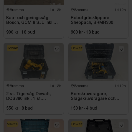
Bromma
1d 12h
Bromma
1d 12h
Kap- och geringssåg
Robotgräsklippare
Bosch, GCM 8 SJL inkl.
Sheppach, BRMR300
stativ Bosch, GTA 2600
900 kr
·
18
bud
900 kr
·
18
bud
Dewalt
Dewalt
Bromma
1d 12h
Bromma
1d 12h
2 st. Tigersåg Dewalt,
Borrskruvdragare,
DCS380 inkl. 1 st.
Slagskruvdragare och
Vinkelslip Dewalt, DC411
vinkelslip DeWalt
550 kr
·
8
bud
150 kr
·
4
bud
Makita
Dewalt