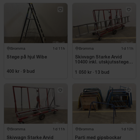
Bromma
1d 11h
Bromma
1d 11h
Stege på hjul Wibe
Skivvagn Starke Arvid
10400 inkl. utskjutsstege
Wibe ladders, WUS D60 CF
400 kr
·
9
bud
1 050 kr
·
13
bud
Bromma
1d 11h
Bromma
1d 12h
Skivvagn Starke Arvid
Parti med gipsbockar