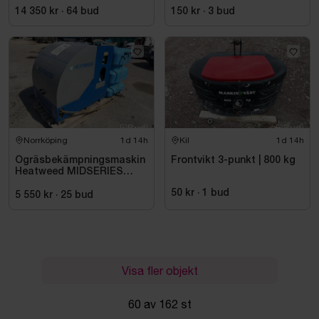
14 350 kr
·
64
bud
150 kr
·
3
bud
Norrköping
1d 14h
Kil
1d 14h
Ogräsbekämpningsmaskin
Frontvikt 3-punkt | 800 kg
Heatweed MIDSERIES
22/8, -2015
50 kr
·
1
bud
5 550 kr
·
25
bud
Visa fler objekt
60 av 162 st