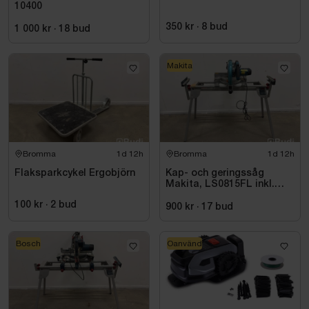
10400
350 kr
·
8
bud
1 000 kr
·
18
bud
Makita
Bromma
1d 12h
Bromma
1d 12h
Flaksparkcykel Ergobjörn
Kap- och geringssåg
Makita, LS0815FL inkl.
stativ med sidostöd
100 kr
·
2
bud
Bosch, GTA 2600
900 kr
·
17
bud
Bosch
Oanvänd