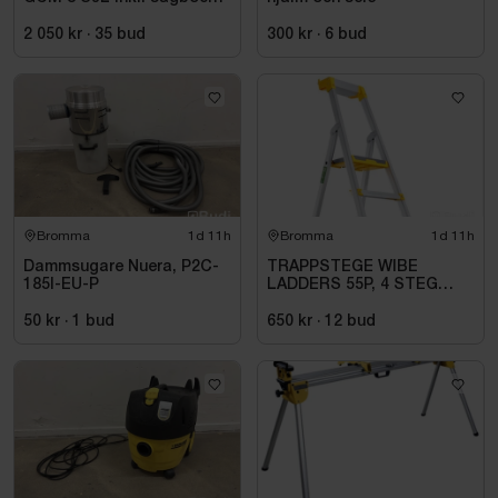
Bosch, GTA 2500
2 050 kr
·
35
bud
300 kr
·
6
bud
Bromma
1d 11h
Bromma
1d 11h
Dammsugare Nuera, P2C-
TRAPPSTEGE WIBE
185I-EU-P
LADDERS 55P, 4 STEG
735504
50 kr
·
1
bud
650 kr
·
12
bud