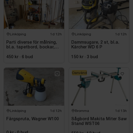
Linköping
1d 12h
Linköping
1d 12h
Parti diverse för målning,
Dammsugare, 2 st, bl.a.
bl.a. tapetbord, bockar,
Kärcher WD 6 P
trycksprutor, diverse
redskap
450 kr
·
6
bud
150 kr
·
3
bud
Oanvänd
Linköping
1d 12h
Bromma
1d 13h
Färgspruta, Wagner W100
Sågbord Makita Miter Saw
Stand WST06
0 kr
·
0
bud