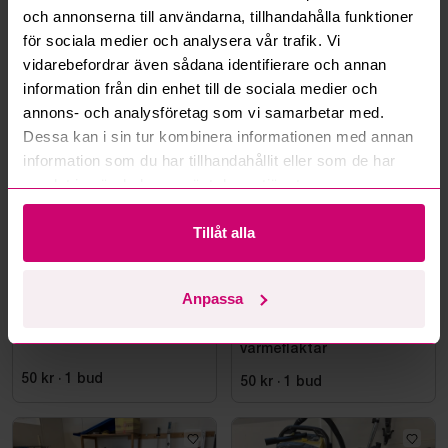
och annonserna till användarna, tillhandahålla funktioner
för sociala medier och analysera vår trafik. Vi
Linköping
1d 12h
Linköping
1d 12h
vidarebefordrar även sådana identifierare och annan
Slang- samt sladdvinda,
Diverse slipmaterial, bl.a.
information från din enhet till de sociala medier och
Poppstar
Mirka, Tokya
annons- och analysföretag som vi samarbetar med.
150 kr
·
3
bud
50 kr
·
1
bud
Dessa kan i sin tur kombinera informationen med annan
information som du har tillhandahållit eller som de har
samlat in när du har använt deras tjänster.
Tillåt alla
Anpassa
Linköping
1d 12h
Linköping
1d 12h
Elverktyg parti, 4 delar
Diverse belysning samt
värmefläktar
50 kr
·
1
bud
50 kr
·
1
bud