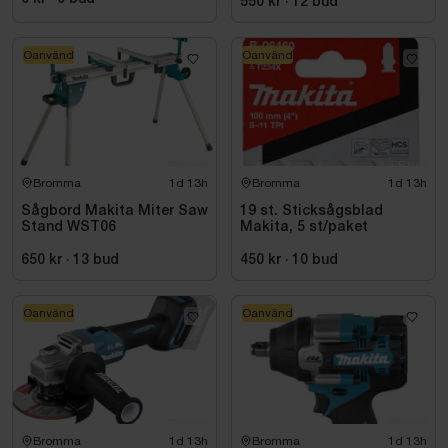
550 kr
·
12
bud
Oanvänd
Oanvänd
Bromma
1d 13h
Bromma
1d 13h
Sågbord Makita Miter Saw
19 st. Sticksågsblad
Stand WST06
Makita, 5 st/paket
650 kr
·
13
bud
450 kr
·
10
bud
Oanvänd
Oanvänd
Bromma
1d 13h
Bromma
1d 13h