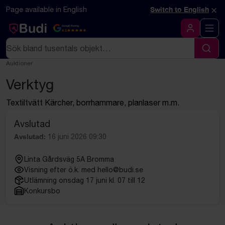
Hoppa till innehåll
Textbaserad (markdown) version av denna sida
×
Page available in English
Switch to English
Google Rating
4.5
Logga in
Sök
Sök
Auktioner
Verktyg
Textiltvätt Kärcher, borrhammare, planlaser m.m.
Avslutad
Avslutad:
16 juni 2026 09:30
Linta Gårdsväg 5A Bromma
Visning efter ö.k. med hello@budi.se
Utlämning onsdag 17 juni kl. 07 till 12
Konkursbo