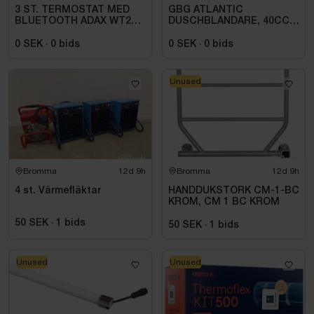
3 ST. TERMOSTAT MED
GBG ATLANTIC
BLUETOOTH ADAX WT2
DUSCHBLANDARE, 40CC,
H4060V, 230/400V
ANSL DUSCH NER KROM
0 SEK
·
0
bids
0 SEK
·
0
bids
Unused
Bromma
12d 9h
Bromma
12d 9h
4 st. Värmefläktar
HANDDUKSTORK CM-1-BC
KROM, CM 1 BC KROM
50 SEK
·
1
bids
50 SEK
·
1
bids
Unused
Unused