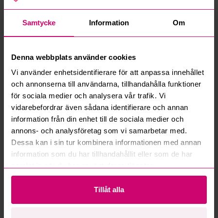
Samtycke
Information
Om
Denna webbplats använder cookies
Bromma
12d 9h
Bromma
12d 9h
Vi använder enhetsidentifierare för att anpassa innehållet
BADKARSBLANDARE
DUSCHBLANDARE
MORA CERA 1-GR
TERMOSTAT, M.160\/40CC
och annonserna till användarna, tillhandahålla funktioner
BADK.BL.40C\/C, MED
FÄSTE 8214-1000
för sociala medier och analysera vår trafik. Vi
OMK.PIP. ANSL NED.
0 SEK
·
0
bids
100 SEK
·
2
bids
256000
vidarebefordrar även sådana identifierare och annan
information från din enhet till de sociala medier och
Unused
Unused
annons- och analysföretag som vi samarbetar med.
Dessa kan i sin tur kombinera informationen med annan
information som du har tillhandahållit eller som de har
samlat in när du har använt deras tjänster.
Bromma
12d 9h
Bromma
12d 9h
Tillåt alla
BADKARSBLANDARE
BADKARSPIP GBG NAUTIC,
MORA INXX II BK.BL 160
MED OMKASTARE FRK
C\/C BB, M.VRIDPIP.