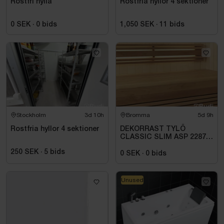
Rostfri hylla
Rostfria hyllor 4 sektioner
0 SEK
·
0
bids
1,050 SEK
·
11
bids
Stockholm
3d 10h
Bromma
5d 9h
Rostfria hyllor 4 sektioner
DEKORRAST TYLÖ
CLASSIC SLIM ASP 2287
MM -
250 SEK
·
5
bids
0 SEK
·
0
bids
Unused