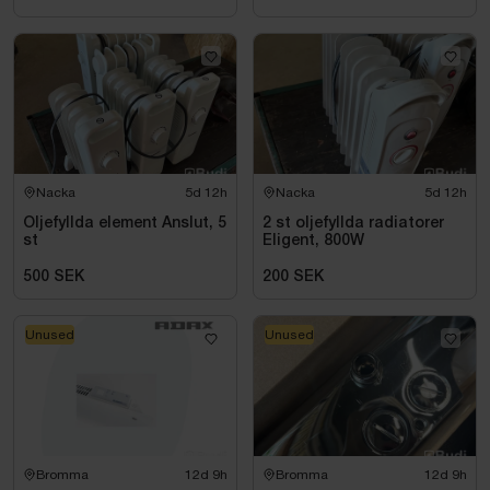
Nacka
5d 12h
Nacka
5d 12h
Oljefyllda element Anslut, 5
2 st oljefyllda radiatorer
st
Eligent, 800W
500 SEK
200 SEK
Unused
Unused
Bromma
12d 9h
Bromma
12d 9h