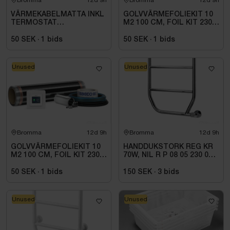
Bromma
12d 9h
Bromma
12d 9h
VÄRMEKABELMATTA INKL
GOLVVÄRMEFOLIEKIT 10
TERMOSTAT
M2 100 CM, FOIL KIT 230
THERMOFLEX KIT 2.1 M2,
V. 1 M
50 SEK
·
1
bids
50 SEK
·
1
bids
Unused
Unused
Bromma
12d 9h
Bromma
12d 9h
GOLVVÄRMEFOLIEKIT 10
HANDDUKSTORK REG KR
M2 100 CM, FOIL KIT 230
70W, NIL R P 08 05 230 01
V. 1 M
1C
50 SEK
·
1
bids
150 SEK
·
3
bids
Unused
Unused