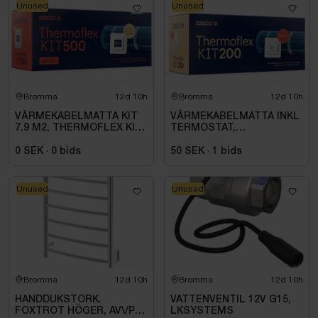
Unused
Unused
Bromma
12d 10h
Bromma
12d 10h
VÄRMEKABELMATTA KIT
VÄRMEKABELMATTA INKL
7.9 M2, THERMOFLEX KIT
TERMOSTAT,
500 940W
THERMOFLEX KIT 2.1 M2,
0 SEK
·
0
bids
50 SEK
·
1
bids
Unused
Unused
Bromma
12d 10h
Bromma
12d 10h
HANDDUKSTORK.
VATTENVENTIL 12V G15,
FOXTROT HÖGER, AV\/PÅ
LKSYSTEMS