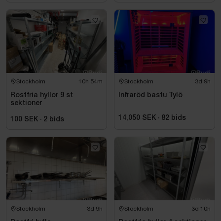
Stockholm
10h 54m
Stockholm
3d 9h
Rostfria hyllor 9 st
Infraröd bastu Tylö
sektioner
14,050 SEK
·
82
bids
100 SEK
·
2
bids
Stockholm
3d 9h
Stockholm
3d 10h