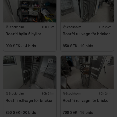
Stockholm
10h 16m
Stockholm
10h 23m
Rostfri hylla 5 hyllor
Rostfri rullvagn för brickor
900 SEK
·
14
bids
850 SEK
·
19
bids
Stockholm
10h 24m
Stockholm
10h 24m
Rostfri rullvagn för brickor
Rostfri rullvagn för brickor
850 SEK
·
20
bids
700 SEK
·
16
bids