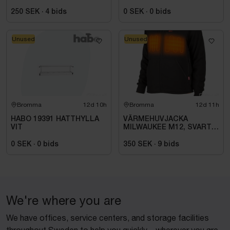
KNAPP. 80W \/IP44\/230V
250 SEK
·
4
bids
0 SEK
·
0
bids
Unused
Unused
Bromma
12d 10h
Bromma
12d 11h
HABO 19391 HATTHYLLA
VÄRMEHUVJACKA
VIT
MILWAUKEE M12, SVART
HHBL4-0. STL M
0 SEK
·
0
bids
350 SEK
·
9
bids
We're where you are
We have offices, service centers, and storage facilities