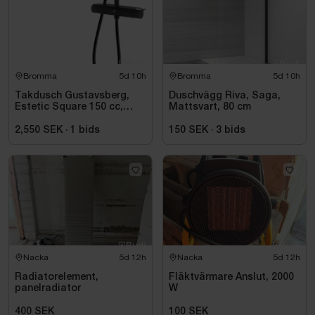
Bromma
5d 10h
Bromma
5d 10h
Takdusch Gustavsberg,
Duschvägg Riva, Saga,
Estetic Square 150 cc,
Mattsvart, 80 cm
mattsvart
2,550 SEK
·
1
bids
150 SEK
·
3
bids
Nacka
5d 12h
Nacka
5d 12h
Radiatorelement,
Fläktvärmare Anslut, 2000
panelradiator
W
400 SEK
100 SEK