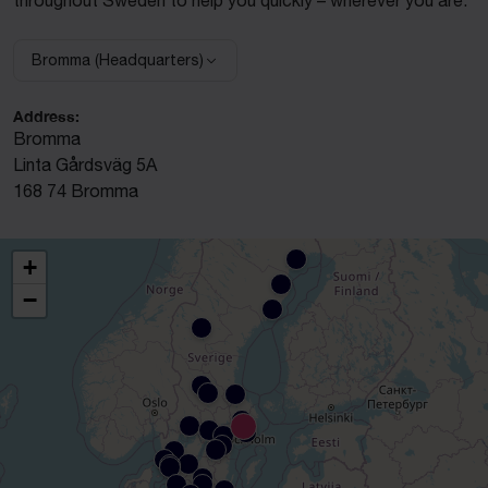
throughout Sweden to help you quickly – wherever you are.
Bromma (Headquarters)
Select facility:
Address:
Bromma
Linta Gårdsväg 5A
168 74 Bromma
+
−