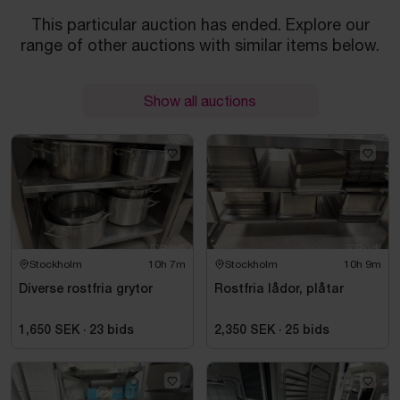
This particular auction has ended. Explore our
range of other auctions with similar items below.
Show all auctions
Stockholm
10h 7m
Stockholm
10h 9m
Diverse rostfria grytor
Rostfria lådor, plåtar
1,650 SEK
·
23
bids
2,350 SEK
·
25
bids