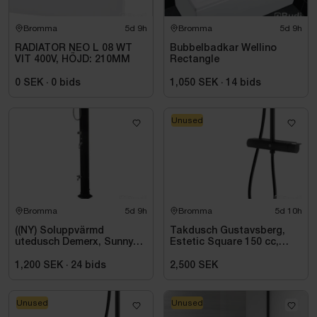
Bromma
5d 9h
Bromma
5d 9h
RADIATOR NEO L 08 WT
Bubbelbadkar Wellino
VIT 400V, HÖJD: 210MM
Rectangle
0 SEK
·
0
bids
1,050 SEK
·
14
bids
Unused
Bromma
5d 9h
Bromma
5d 10h
((NY) Soluppvärmd
Takdusch Gustavsberg,
utedusch Demerx, Sunny
Estetic Square 150 cc,
40-1
mattsvart
1,200 SEK
·
24
bids
2,500 SEK
Unused
Unused