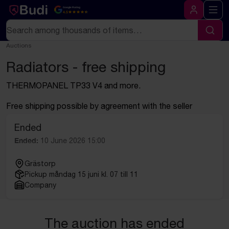
Skip to content
Text-based (markdown) version of this page
Google Rating
4.5
Log in
Search
Sear
Auctions
Radiators - free shipping
THERMOPANEL TP33 V4 and more.
Free shipping possible by agreement with the seller
Ended
Ended:
10 June 2026 15:00
Grästorp
Pickup måndag 15 juni kl. 07 till 11
Company
The auction has ended