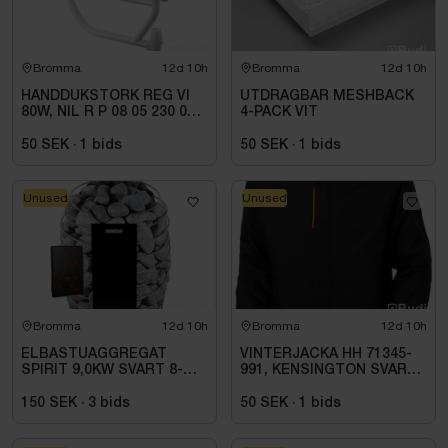
Bromma
12d 10h
Bromma
12d 10h
HANDDUKSTORK REG VI
UTDRAGBAR MESHBACK
80W, NIL R P 08 05 230 01 1
4-PACK VIT
W
50 SEK
·
1
bids
50 SEK
·
1
bids
Unused
Unused
Bromma
12d 10h
Bromma
12d 10h
ELBASTUAGGREGAT
VINTERJACKA HH 71345-
SPIRIT 9,0KW SVART 8-
991, KENSINGTON SVART
14M3 HSP904MXV HARVIA
STL. L
INKL. XENIO WIFI
150 SEK
·
3
bids
50 SEK
·
1
bids