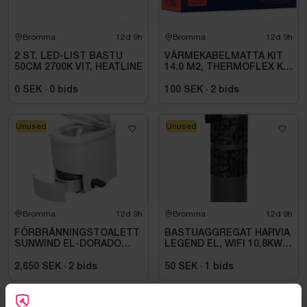
Bromma
12d 9h
Bromma
12d 9h
2 ST. LED-LIST BASTU
VÄRMEKABELMATTA KIT
50CM 2700K VIT, HEATLINE
14.0 M2, THERMOFLEX KIT
500 1700W
0 SEK
·
0
bids
100 SEK
·
2
bids
Unused
Unused
Bromma
12d 9h
Bromma
12d 9h
FÖRBRÄNNINGSTOALETT
BASTUAGGREGAT HARVIA
SUNWIND EL-DORADO
LEGEND EL, WIFI 10,8KW
PLUS
SVART 9-18M3
2,650 SEK
·
2
bids
50 SEK
·
1
bids
Unused
Unused