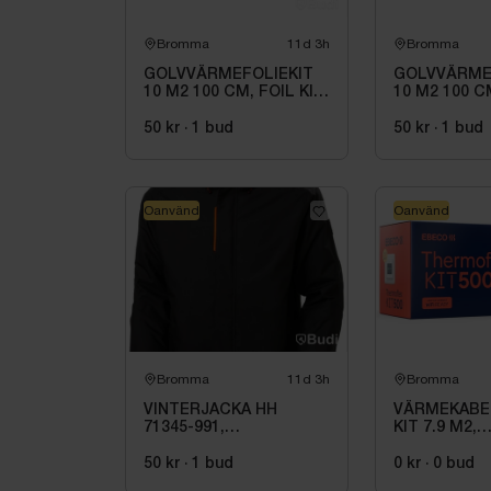
Bromma
11d 3h
Bromma
GOLVVÄRMEFOLIEKIT
GOLVVÄRME
10 M2 100 CM, FOIL KIT
10 M2 100 C
230 V. 1 M
230 V. 1 M
50 kr
·
1
bud
50 kr
·
1
bud
Oanvänd
Oanvänd
Bromma
11d 3h
Bromma
VINTERJACKA HH
VÄRMEKABE
71345-991,
KIT 7.9 M2,
KENSINGTON SVART
THERMOFLEX
STL. L
940W
50 kr
·
1
bud
0 kr
·
0
bud