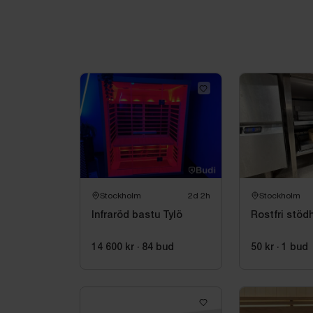
Stockholm
2d 2h
Stockholm
Infraröd bastu Tylö
Rostfri stödh
14 600 kr
·
84
bud
50 kr
·
1
bud