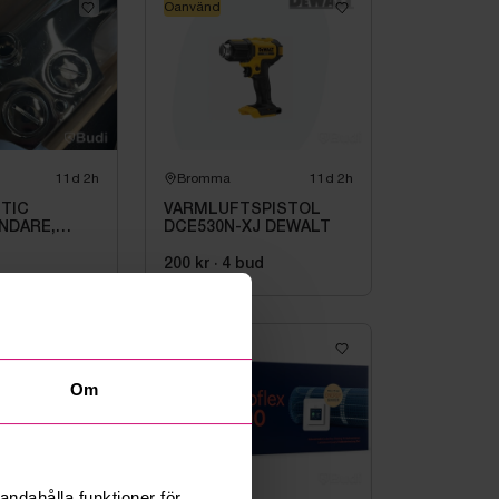
Oanvänd
11d 2h
Bromma
11d 2h
TIC
VARMLUFTSPISTOL
NDARE,
DCE530N-XJ DEWALT
L DUSCH
200 kr
·
4
bud
Oanvänd
Om
andahålla funktioner för