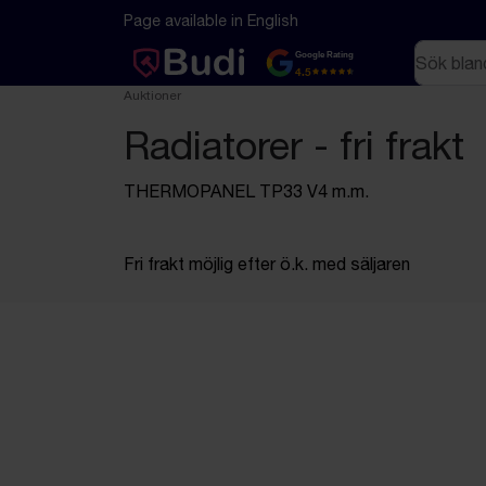
Hoppa till innehåll
Textbaserad (markdown) version av denna sida
Page available in English
Sök
Google Rating
4.5
Auktioner
Radiatorer - fri frakt
THERMOPANEL TP33 V4 m.m.
Fri frakt möjlig efter ö.k. med säljaren