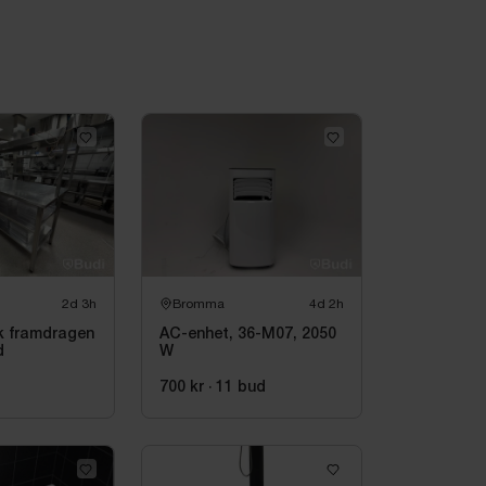
2d 3h
Bromma
4d 2h
k framdragen
AC-enhet, 36-M07, 2050
d
W
d
700 kr
·
11
bud