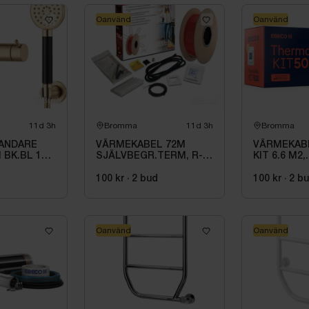
Oanvänd
Oanvänd
11d 3h
Bromma
11d 3h
Bromma
ANDARE
VÄRMEKABEL 72M
VÄRMEKAB
I BK.BL 160
SJÄLVBEGR.TERM, R-
KIT 6.6 M2,
RIDPIP.
RD-B-72M\/SENZ
THERMOFLE
ÄSSING
780W
d
100 kr
·
2
bud
100 kr
·
2
b
Oanvänd
Oanvänd