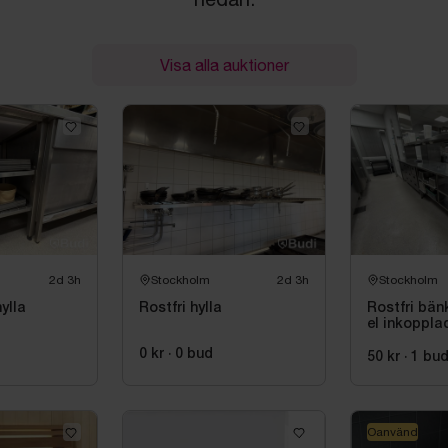
Visa alla auktioner
2d 3h
Stockholm
2d 3h
Stockholm
ylla
Rostfri hylla
Rostfri bän
el inkoppla
0 kr
·
0
bud
50 kr
·
1
bu
Oanvänd