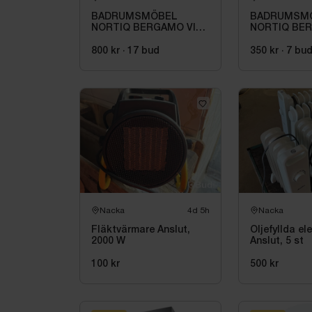
BADRUMSMÖBEL
BADRUMSM
NORTIQ BERGAMO VIT
NORTIQ BER
MATT 60 CM
MATT 60 CM
800 kr
·
17
bud
350 kr
·
7
bu
Nacka
4d 5h
Nacka
Fläktvärmare Anslut,
Oljefyllda el
2000 W
Anslut, 5 st
100 kr
500 kr