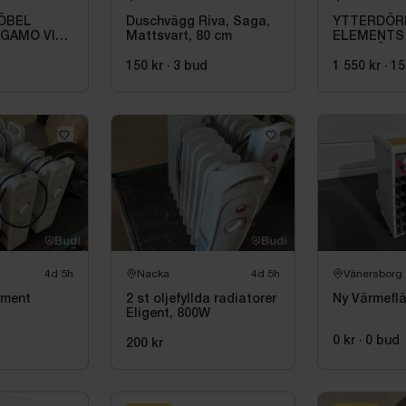
ÖBEL
Duschvägg Riva, Saga,
YTTERDÖR
GAMO VIT
Mattsvart, 80 cm
ELEMENTS
9X20 HÖGE
d
150 kr
·
3
bud
1 550 kr
·
15
4d 5h
Nacka
4d 5h
Vänersborg
ement
2 st oljefyllda radiatorer
Ny Värmeflä
Eligent, 800W
0 kr
·
0
bud
200 kr