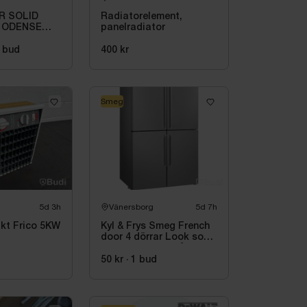
R SOLID
Radiatorelement,
 ODENSE
panelradiator
R VIT
bud
400 kr
Smeg
5d 3h
Vänersborg
5d 7h
kt Frico 5KW
Kyl & Frys Smeg French
door 4 dörrar Look som
liknar rostfritt stål
Universiell FQ60XDE
50 kr
·
1
bud