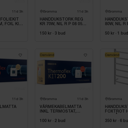
11d 3h
Bromma
11d 3h
Bromma
FOLIEKIT
HANDDUKSTORK REG
HANDDUKST
M, FOIL KIT
KR 70W, NIL R P 08 05
80W, NIL R 
230 01 1C
01 1 W
150 kr
·
3
bud
50 kr
·
1
bu
Oanvänd
Oanvänd
11d 3h
Bromma
11d 3h
Bromma
LMATTA
VÄRMEKABELMATTA
HANDDUKS
INKL TERMOSTAT,
FOXTROT 
 KIT 500
THERMOFLEX KIT 2.1
AV\/PÅ KNA
M2,
\/IP44\/230
100 kr
·
2
bud
350 kr
·
6
b