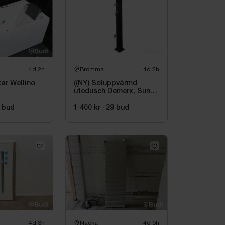
4d 2h
Bromma
4d 2h
ar Wellino
((NY) Soluppvärmd
utedusch Demerx, Sunny
40-1
bud
1 400 kr
·
29
bud
4d 3h
Nacka
4d 5h