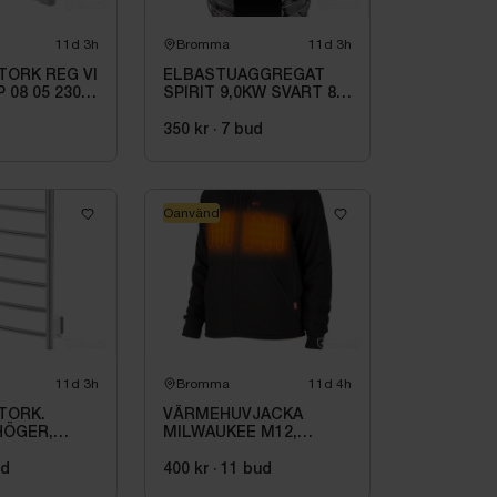
11d 3h
Bromma
11d 3h
ORK REG VI
ELBASTUAGGREGAT
P 08 05 230
SPIRIT 9,0KW SVART 8-
14M3 HSP904MXV
HARVIA INKL. XENIO
d
350 kr
·
7
bud
WIFI
Oanvänd
11d 3h
Bromma
11d 4h
TORK.
VÄRMEHUVJACKA
HÖGER,
MILWAUKEE M12,
PP. 80W
SVART HHBL4-0. STL M
V
ud
400 kr
·
11
bud