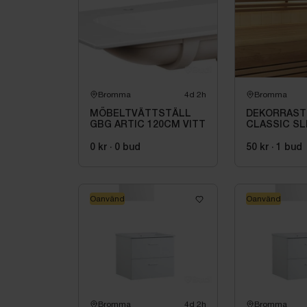
Bromma
4d 2h
Bromma
MÖBELTVÄTTSTÄLL
DEKORRAST
GBG ARTIC 120CM VITT
CLASSIC SL
2287 MM -
0 kr
·
0
bud
50 kr
·
1
bud
Oanvänd
Oanvänd
Bromma
4d 2h
Bromma