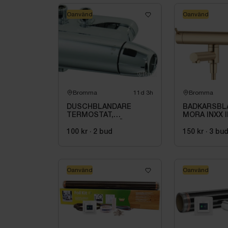
Oanvänd
Oanvänd
Bromma
11d 3h
Bromma
DUSCHBLANDARE
BADKARSBL
TERMOSTAT,
MORA INXX I
M.160\/40CC FÄSTE
C\/C BB, M.V
8214-1000
BORSTAD M
100 kr
·
2
bud
150 kr
·
3
bu
PVD
Oanvänd
Oanvänd