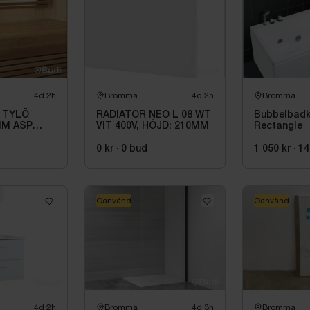
4d 2h
Bromma
4d 2h
Bromma
 TYLÖ
RADIATOR NEO L 08 WT
Bubbelbadk
IM ASP
VIT 400V, HÖJD: 210MM
Rectangle
0 kr
·
0
bud
1 050 kr
·
14
Oanvänd
Oanvänd
4d 2h
Bromma
4d 3h
Bromma