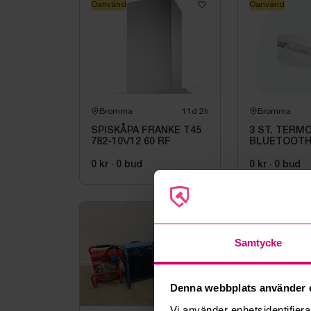
Oanvänd
Oanvänd
Bromma
11d 2h
Bromma
SPISKÅPA FRANKE T45
3 ST. TERM
782-10\/12 60 RF
BLUETOOTH
H4060V, 230
0 kr
·
0
bud
0 kr
·
0
bud
Oanvänd
Samtycke
Denna webbplats använder 
Vi använder enhetsidentifierar