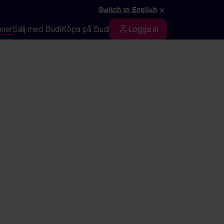
×
Switch to English
oner
Sälj med Budi
Köpa på Budi
Logga in
Logga in
t