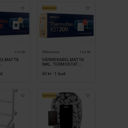
Oanvänd
11d 3h
Bromma
11d 3h
ELMATTA
VÄRMEKABELMATTA
INKL TERMOSTAT
X KIT 500
THERMOFLEX KIT 2.1
M2,
ud
50 kr
·
1
bud
Oanvänd