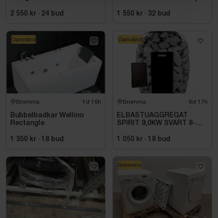
STL362DQ
40-1
2 550 kr
·
24
bud
1 550 kr
·
32
bud
Oanvänd
Oanvänd
Bromma
1d 16h
Bromma
8d 17h
Bubbelbadkar Wellino
ELBASTUAGGREGAT
Rectangle
SPIRIT 9,0KW SVART 8-
14M3 HSP904MXV HARVIA
INKL. XENIO WIFI
1 350 kr
·
18
bud
1 050 kr
·
18
bud
Siemens