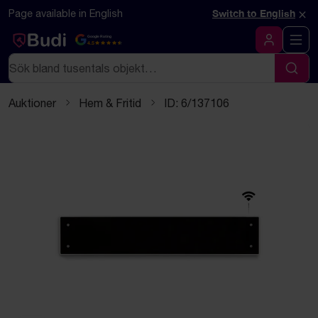
Hoppa till innehåll
Textbaserad (markdown) version av denna sida
×
Page available in English
Switch to English
Google Rating
4.5
Logga in
Sök
Sök
Auktioner
Hem & Fritid
ID: 6/137106