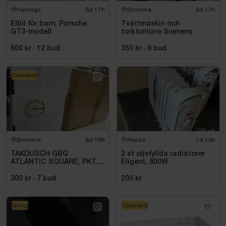
Haninge
8d 17h
Bromma
8d 17h
Elbil för barn, Porsche
Tvättmaskin och
GT3-modell
torktumlare Siemens
600 kr
·
12
bud
350 kr
·
8
bud
Oanvänd
Bromma
8d 16h
Nacka
1d 19h
TAKDUSCH GBG
2 st oljefyllda radiatorer
ATLANTIC SQUARE, PKT.
Eligent, 800W
M.TERM BL 160C\/C,
KROM
300 kr
·
7
bud
200 kr
Smeg
Oanvänd