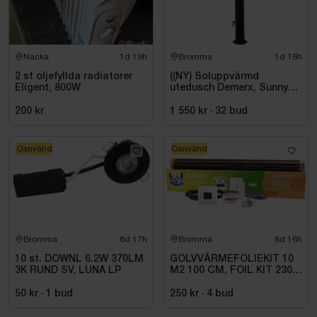
Nacka
1d 19h
Bromma
1d 16h
2 st oljefyllda radiatorer
((NY) Soluppvärmd
Eligent, 800W
utedusch Demerx, Sunny
40-1
200 kr
1 550 kr
·
32
bud
Oanvänd
Oanvänd
Bromma
8d 17h
Bromma
8d 16h
10 st. DOWNL 6.2W 370LM
GOLVVÄRMEFOLIEKIT 10
3K RUND SV, LUNA LP
M2 100 CM, FOIL KIT 230
V. 1 M
50 kr
·
1
bud
250 kr
·
4
bud