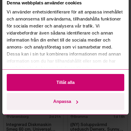
Denna webbplats använder cookies
Kan jag ångra ett bud?
Vi använder enhetsidentifierare för att anpassa innehållet
och annonserna till användarna, tillhandahålla funktioner
Kan ni frakta mina vunna objekt?
för sociala medier och analysera vår trafik. Vi
vidarebefordrar även sådana identifierare och annan
Läs fler frågor och svar
information från din enhet till de sociala medier och
annons- och analysföretag som vi samarbetar med.
Dessa kan i sin tur kombinera informationen med annan
Mer från samma kategori
information som du har tillhandahållit eller som de har
samlat in när du har använt deras tjänster.
Smeg
Tillåt alla
Anpassa
Vänersborg
2d 21h
Bromma
1d 16h
Integrerad Diskmaskin
((NY) Soluppvärmd
Smeg 60 cm, Universal
utedusch Demerx, Sunny