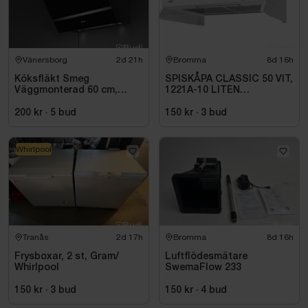
Vänersborg
2d 21h
Bromma
8d 16h
Köksfläkt Smeg
SPISKÅPA CLASSIC 50 VIT,
Väggmonterad 60 cm,
1221A-10 LITEN
Svart, Universal KV26N
VOLYMDEL
200 kr
·
5
bud
150 kr
·
3
bud
Whirlpool
Tranås
2d 17h
Bromma
8d 16h
Frysboxar, 2 st, Gram/
Luftflödesmätare
Whirlpool
SwemaFlow 233
150 kr
·
3
bud
150 kr
·
4
bud