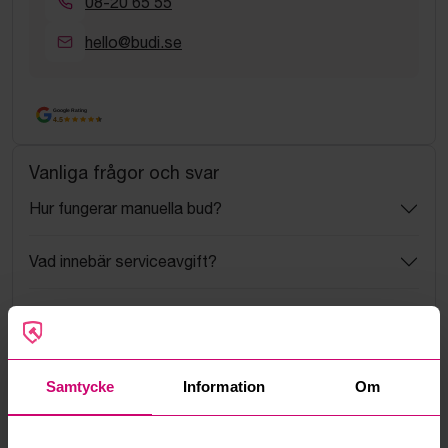
08-20 65 55
hello@budi.se
Google Rating
4.5
Vanliga frågor och svar
Hur fungerar manuella bud?
Vad innebär serviceavgift?
Vad är ett reservationspris?
Hur fungerar maxbud?
Samtycke
Information
Om
Hur fungerar budmotorn?