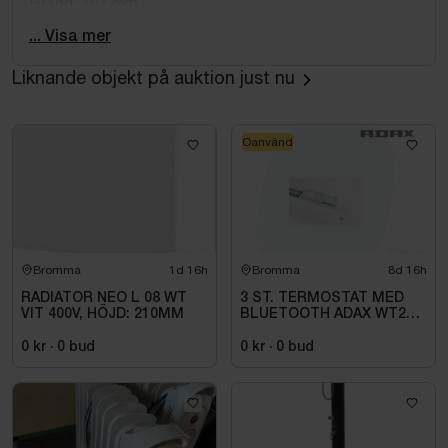
Bredd: 104 mm
Vikt: 7.4 kg
... Visa mer
Obs! Produkten är en retur och kan därför ha skadat
emballage.
Liknande objekt på auktion just nu
Oanvänd
Bromma
1d 16h
Bromma
8d 16h
RADIATOR NEO L 08 WT
3 ST. TERMOSTAT MED
VIT 400V, HÖJD: 210MM
BLUETOOTH ADAX WT2
H4060V, 230/400V
0 kr
·
0
bud
0 kr
·
0
bud