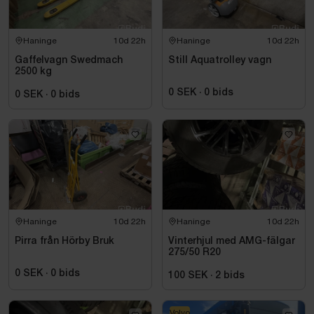
Haninge
10d 22h
Haninge
10d 22h
Gaffelvagn Swedmach
Still Aquatrolley vagn
2500 kg
0 SEK
·
0
bids
0 SEK
·
0
bids
Haninge
10d 22h
Haninge
10d 22h
Pirra från Hörby Bruk
Vinterhjul med AMG-fälgar
275/50 R20
0 SEK
·
0
bids
100 SEK
·
2
bids
Volvo