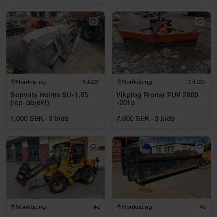
Norrköping
3d 23h
Norrköping
3d 23h
Sopvals Holms SU-1,85
Vikplog Pronar PUV 2800
(rep-objekt)
-2015
1,000 SEK
·
2
bids
7,000 SEK
·
3
bids
Norrköping
4d
Norrköping
4d