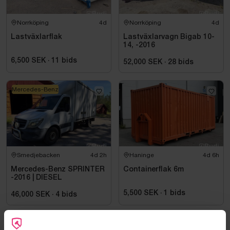
Norrköping
4d
Norrköping
4d
Lastväxlarflak
Lastväxlarvagn Bigab 10-
14, -2016
6,500 SEK
·
11
bids
52,000 SEK
·
28
bids
Mercedes-Benz
Smedjebacken
4d 2h
Haninge
4d 6h
Mercedes-Benz SPRINTER
Containerflak 6m
-2016 | DIESEL
5,500 SEK
·
1
bids
46,000 SEK
·
4
bids
Mercedes-Benz