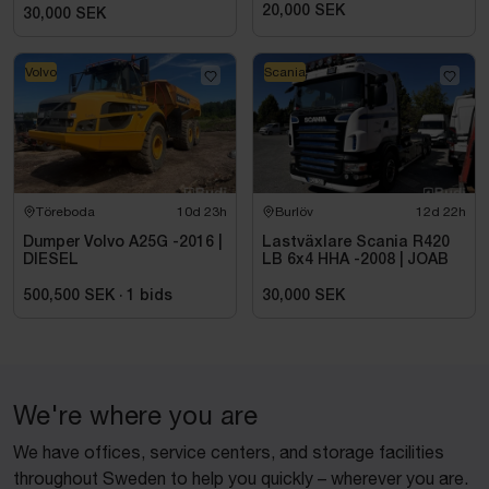
20,000 SEK
30,000 SEK
Volvo
Scania
Töreboda
10d 23h
Burlöv
12d 22h
Dumper Volvo A25G -2016 |
Lastväxlare Scania R420
DIESEL
LB 6x4 HHA -2008 | JOAB
500,500 SEK
·
1
bids
30,000 SEK
We're where you are
We have offices, service centers, and storage facilities
throughout Sweden to help you quickly – wherever you are.