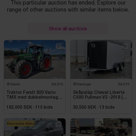
This particular auction has ended. Explore our
range of other auctions with similar items below.
Show all auctions
Gävle
3d 21h
Haninge
3d 21h
Traktor Fendt 820 Vario
Skåpsläp Cheval Liberté
TMS med dubbelmontage
C500 Pullman V2 -2018 |
- 2009
Nybesiktigad
182,000 SEK
·
115
bids
30,500 SEK
·
13
bids
Mercedes-Benz