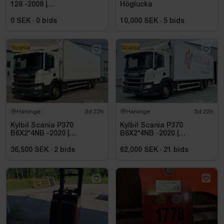
128 -2008 |
Höglucka
Reparationsobjekt
0 SEK
·
0
bids
10,000 SEK
·
5
bids
Scania
Scania
Haninge
3d 22h
Haninge
3d 22h
Kylbil Scania P370
Kylbil Scania P370
B6X2*4NB -2020 |
B6X2*4NB -2020 |
Hultsteins
Hultsteins
36,500 SEK
·
2
bids
62,000 SEK
·
21
bids