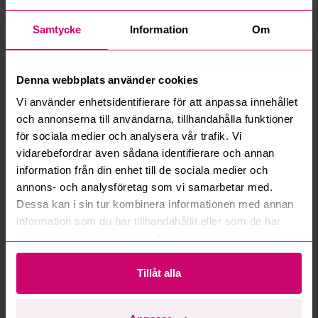
Samtycke
Information
Om
Denna webbplats använder cookies
Örebro
4d 21h
Göteborg
4d 22h
Mercedes-Benz Sprinter |
Eltruck Atlet Typ
Vi använder enhetsidentifierare för att anpassa innehållet
Teleskopkran Hiab 013T |
X/125SDTVJN -2004 |
och annonserna till användarna, tillhandahålla funktioner
2015
Sittstaplare
12,500 SEK
för sociala medier och analysera vår trafik. Vi
·
3
bids
8,000 SEK
·
1
bids
vidarebefordrar även sådana identifierare och annan
information från din enhet till de sociala medier och
annons- och analysföretag som vi samarbetar med.
Dessa kan i sin tur kombinera informationen med annan
information som du har tillhandahållit eller som de har
samlat in när du har använt deras tjänster.
Karlstad
4d 22h
Tranås
4d 22h
Tillåt alla
Gallervagn Brenderup
Brickvagn, 2 st
D1250 | 2024
50 SEK
·
1
bids
7,500 SEK
·
1
bids