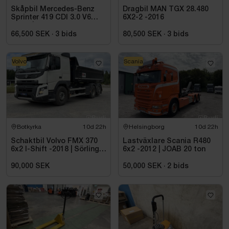
Skåpbil Mercedes-Benz
Dragbil MAN TGX 28.480
Sprinter 419 CDI 3.0 V6
6X2-2 -2016
-2021 | C1-kort
66,500 SEK
·
3
bids
80,500 SEK
·
3
bids
Volvo
Scania
Botkyrka
10d 22h
Helsingborg
10d 22h
Schaktbil Volvo FMX 370
Lastväxlare Scania R480
6x2 I-Shift -2018 | Sörling
6x2 -2012 | JOAB 20 ton
Ilsbo
90,000 SEK
50,000 SEK
·
2
bids