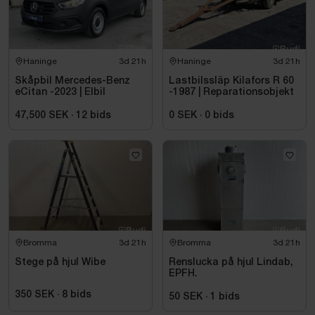
Haninge
3d 21h
Haninge
3d 21h
Skåpbil Mercedes-Benz
Lastbilssläp Kilafors R 60
eCitan -2023 | Elbil
-1987 | Reparationsobjekt
47,500 SEK
·
12
bids
0 SEK
·
0
bids
Bromma
3d 21h
Bromma
3d 21h
Stege på hjul Wibe
Renslucka på hjul Lindab,
EPFH.
350 SEK
·
8
bids
50 SEK
·
1
bids