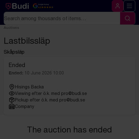
Skip to content
Text-based (markdown) version of this page
Google Rating
4.5
Log in
Search
Sear
Auctions
Lastbilssläp
Skåpsläp
Ended
Ended:
10 June 2026 10:00
Hisings Backa
Viewing efter ö.k. med pro@budi.se
Pickup efter ö.k. med pro@budi.se
Company
The auction has ended