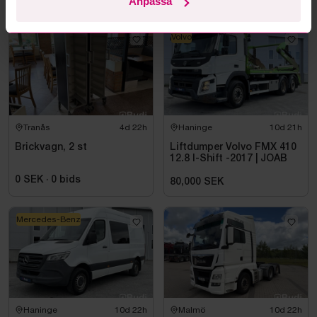
Anpassa
Volvo
Tranås
4d 22h
Haninge
10d 21h
Brickvagn, 2 st
Liftdumper Volvo FMX 410
12.8 I-Shift -2017 | JOAB
0 SEK
·
0
bids
80,000 SEK
Mercedes-Benz
Haninge
10d 22h
Malmö
10d 22h