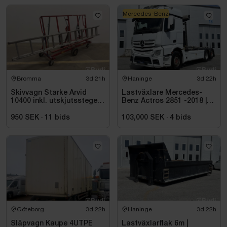
Mercedes-Benz
Bromma
3d 21h
Haninge
3d 22h
Skivvagn Starke Arvid
Lastväxlare Mercedes-
10400 inkl. utskjutsstege
Benz Actros 2851 -2018 |
Wibe ladders, WUS D60 CF
JOAB 20 ton
950 SEK
·
11
bids
103,000 SEK
·
4
bids
Göteborg
3d 22h
Haninge
3d 22h
Släpvagn Kaupe 4UTPE
Lastväxlarflak 6m |