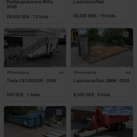
Redskapsbärare Wille
Lastväxlarflak
355B
26,000 SEK
·
15
bids
29,500 SEK
·
12
bids
Item has expired
Norrköping
4d
Norrköping
4d
Thule CE100035R -2006
Lastväxlarflak GMM -2008
500 SEK
·
1
bids
8,500 SEK
·
6
bids