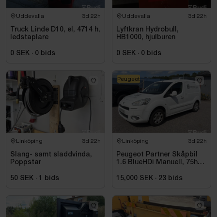
Uddevalla
3d 22h
Uddevalla
3d 22h
Truck Linde D10, el, 4714 h,
Lyftkran Hydrobull,
ledstaplare
HB1000, hjulburen
0 SEK
·
0
bids
0 SEK
·
0
bids
Peugeot
Linköping
3d 22h
Linköping
3d 22h
Slang- samt sladdvinda,
Peugeot Partner Skåpbil
Poppstar
1.6 BlueHDi Manuell, 75hk,
2014
50 SEK
·
1
bids
15,000 SEK
·
23
bids