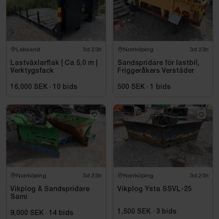
Leksand
3d 23h
Norrköping
3d 23h
Lastväxlarflak | Ca 5,0 m |
Sandspridare för lastbil,
Verktygsfack
Friggeråkers Verstäder
16,000 SEK
·
10
bids
500 SEK
·
1
bids
Norrköping
3d 23h
Norrköping
3d 23h
Vikplog & Sandspridare
Vikplog Ysta SSVL-25
Sami
1,500 SEK
·
3
bids
9,000 SEK
·
14
bids