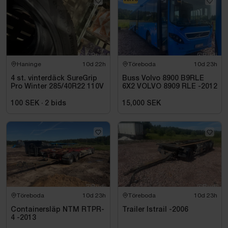
Haninge
10d 22h
Töreboda
10d 23h
4 st. vinterdäck SureGrip
Buss Volvo 8900 B9RLE
Pro Winter 285/40R22 110V
6X2 VOLVO 8909 RLE -2012
100 SEK
·
2
bids
15,000 SEK
Töreboda
10d 23h
Töreboda
10d 23h
Containersläp NTM RTPR-
Trailer Istrail -2006
4 -2013