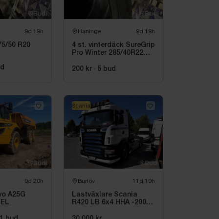
9d 19h
Haninge
9d 19h
terhjul 275/50 R20
4 st. vinterdäck SureGrip
Pro Winter 285/40R22
110V
ud
200 kr
·
5
bud
Scania
9d 20h
Burlöv
11d 19h
vo A25G
Lastväxlare Scania
SEL
R420 LB 6x4 HHA -2008 |
JOAB
1
bud
30 000 kr