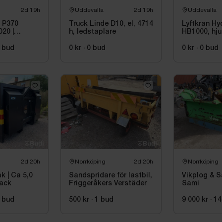
2d 19h
Uddevalla
2d 19h
Uddevalla
a P370
Truck Linde D10, el, 4714
Lyftkran Hy
20 |
h, ledstaplare
HB1000, hju
bud
0 kr
·
0
bud
0 kr
·
0
bud
2d 20h
Norrköping
2d 20h
Norrköping
k | Ca 5,0
Sandspridare för lastbil,
Vikplog & S
fack
Friggeråkers Verstäder
Sami
bud
500 kr
·
1
bud
9 000 kr
·
14