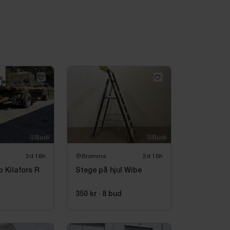
2d 18h
Bromma
2d 18h
p Kilafors R
Stege på hjul Wibe
sobjekt
350 kr
·
8
bud