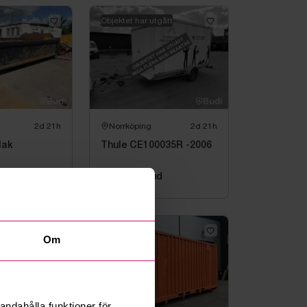
Objektet har utgått
2d 21h
Norrköping
2d 21h
lak
Thule CE100035R -2006
5
bud
500 kr
·
1
bud
nz
Om
andahålla funktioner för