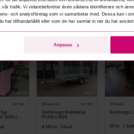
vår trafik. Vi vidarebefordrar även sådana identifierare och anna
2d 21h
Norrköping
2d 21h
Smedjebac
nnons- och analysföretag som vi samarbetar med. Dessa kan i sin
har tillhandahållit eller som de har samlat in när du har använt 
ak
Lastväxlarvagn Bigab
Mercedes-
10-14, -2016
SPRINTER -
DIESEL
bud
52 000 kr
·
28
bud
46 500 kr
·
5
Anpassa
3d 19h
Karlstad
3d 19h
Tranås
 Typ
Gallervagn Brenderup
Brickvagn, 
 -2004 |
D1250 | 2024
50 kr
·
1
bu
ud
8 500 kr
·
3
bud