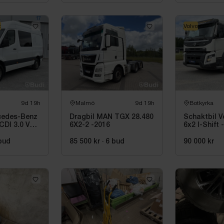
z
Volvo
9d 19h
Malmö
9d 19h
Botkyrka
cedes-Benz
Dragbil MAN TGX 28.480
Schaktbil 
CDI 3.0 V6
6X2-2 -2016
6x2 I-Shift 
rt
Sörling Ilsb
bud
85 500 kr
·
6
bud
90 000 kr