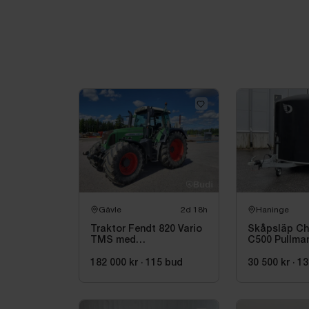
Gävle
2d 18h
Haninge
Traktor Fendt 820 Vario
Skåpsläp Che
TMS med
C500 Pullman
dubbelmontage - 2009
Nybesiktiga
182 000 kr
·
115
bud
30 500 kr
·
13