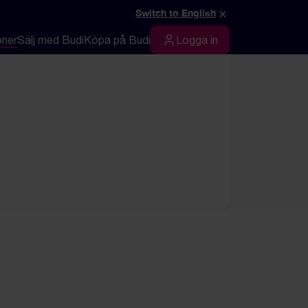
×
Switch to English
oner
Sälj med Budi
Köpa på Budi
Logga in
Logga in
t