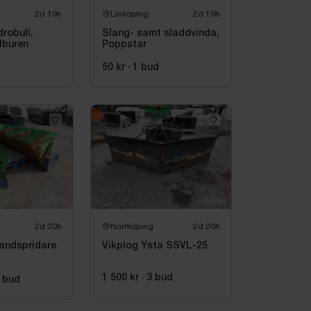
2d 19h
Linköping
2d 19h
drobull,
Slang- samt sladdvinda,
lburen
Poppstar
50 kr
·
1
bud
2d 20h
Norrköping
2d 20h
andspridare
Vikplog Ysta SSVL-25
1 500 kr
·
3
bud
bud