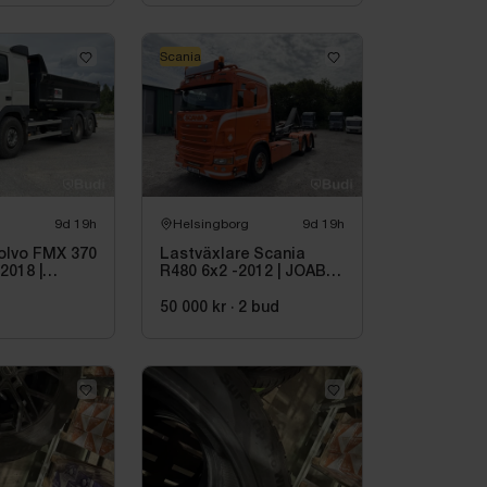
Scania
9d 19h
Helsingborg
9d 19h
Volvo FMX 370
Lastväxlare Scania
-2018 |
R480 6x2 -2012 | JOAB
o
20 ton
50 000 kr
·
2
bud