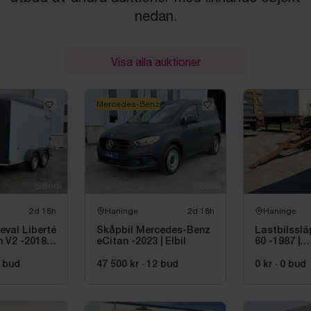
nedan.
Visa alla auktioner
Mercedes-Benz
2d 18h
Haninge
2d 18h
Haninge
val Liberté
Skåpbil Mercedes-Benz
Lastbilsslä
 V2 -2018 |
eCitan -2023 | Elbil
60 -1987 |
d
Reparation
bud
47 500 kr
·
12
bud
0 kr
·
0
bud