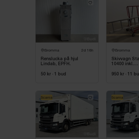
Bromma
2d 18h
Bromma
Renslucka på hjul
Skivvagn Sta
Lindab, EPFH.
10400 inkl.
utskjutssteg
ladders, WU
50 kr
·
1
bud
950 kr
·
11
b
Scania
Scania