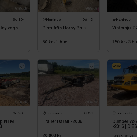
9d 19h
Haninge
9d 19h
Haninge
lley vagn
Pirra från Hörby Bruk
Vin
50 kr
·
1
bud
150 kr
·
3
b
Volvo
9d 20h
Töreboda
9d 20h
Töreboda
äp NTM
Trailer Istrail -2006
Dumper Vol
3
-2016 | DIE
20 000 kr
500 500 kr
·