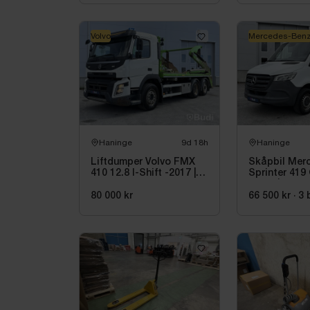
Volvo
Mercedes-Ben
Haninge
9d 18h
Haninge
Liftdumper Volvo FMX
Skåpbil Mer
410 12.8 I-Shift -2017 |
Sprinter 419 
JOAB
-2021 | C1-ko
80 000 kr
66 500 kr
·
3