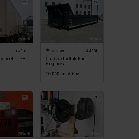
2d 19h
Haninge
2d 19h
aupe 4UTPE
Lastväxlarflak 6m |
Höglucka
sobjekt
10 000 kr
·
5
bud