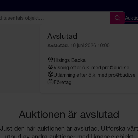
Aukti
Sök
Avslutad
Avslutad:
10 juni 2026 10:00
Hisings Backa
Visning efter ö.k. med pro@budi.se
Utlämning efter ö.k. med pro@budi.se
Företag
Auktionen är avslutad
Just den här auktionen är avslutad. Utforska vår
utbud av andra auktioner med liknande objekt