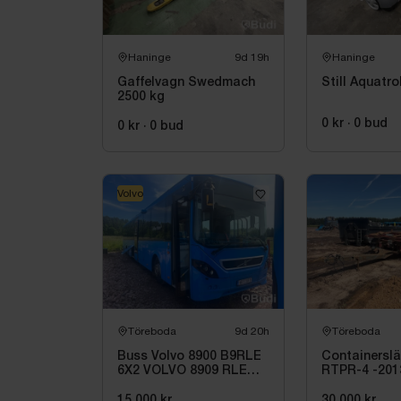
Haninge
9d 19h
Haninge
Gaffelvagn Swedmach
Still Aquatro
2500 kg
0 kr
·
0
bud
0 kr
·
0
bud
Volvo
Töreboda
9d 20h
Töreboda
Buss Volvo 8900 B9RLE
Containersl
6X2 VOLVO 8909 RLE
RTPR-4 -201
-2012
15 000 kr
30 000 kr