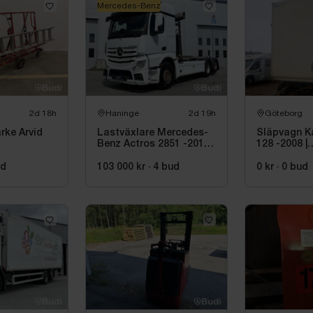
Mercedes-Benz
2d 18h
Haninge
2d 19h
Göteborg
rke Arvid
Lastväxlare Mercedes-
Släpvagn K
Benz Actros 2851 -2018 |
128 -2008 |
e Wibe
JOAB 20 ton
Reparation
S D60 CF
ud
103 000 kr
·
4
bud
0 kr
·
0
bud