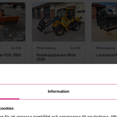
2d 20h
Norrköping
2d 20h
Norrköping
ar PUV 2800
Redskapsbärare Wille
Lastväxlarf
355B
26 000 kr
·
1
ud
45 500 kr
·
33
bud
Mercedes-Be
Information
cookies
e för att anpassa innehållet och annonserna till användarna, tillh