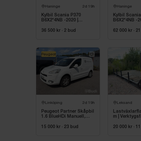
Haninge
2d 19h
Haninge
Kylbil Scania P370
Kylbil Scani
B6X2*4NB -2020 |
B6X2*4NB -20
Hultsteins
Hultsteins
36 500 kr
·
2
bud
62 000 kr
·
21
Peugeot
Linköping
2d 19h
Leksand
Peugeot Partner Skåpbil
Lastväxlarfla
1.6 BlueHDi Manuell,
m | Verktygs
75hk, 2014
15 000 kr
·
23
bud
20 000 kr
·
11