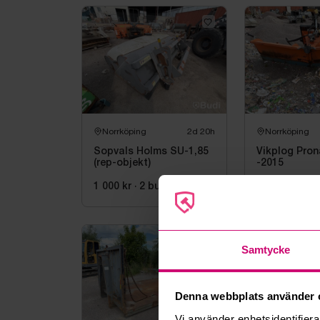
Norrköping
2d 20h
Norrköping
Sopvals Holms SU-1,85
Vikplog Pron
(rep-objekt)
-2015
1 000 kr
·
2
bud
7 000 kr
·
3
b
Samtycke
Denna webbplats använder 
Vi använder enhetsidentifierar