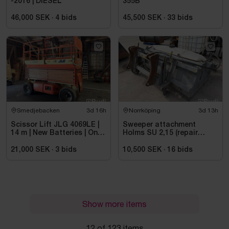
-2016 | DIESEL
355B
46,000 SEK
·
4
bids
45,500 SEK
·
33
bids
Smedjebacken
3d 16h
Norrköping
3d 13h
Scissor Lift JLG 4069LE |
Sweeper attachment
14 m | New Batteries | Only
Holms SU 2,15 (repair
475 h
object)
21,000 SEK
·
3
bids
10,500 SEK
·
16
bids
Show more items
12 of 123 items