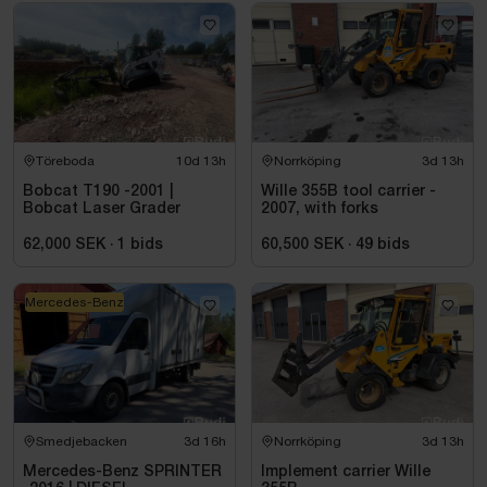
Töreboda
10d 13h
Norrköping
3d 13h
Bobcat T190 -2001 |
Wille 355B tool carrier -
Bobcat Laser Grader
2007, with forks
62,000 SEK
·
1
bids
60,500 SEK
·
49
bids
Mercedes-Benz
Smedjebacken
3d 16h
Norrköping
3d 13h
Mercedes-Benz SPRINTER
Implement carrier Wille