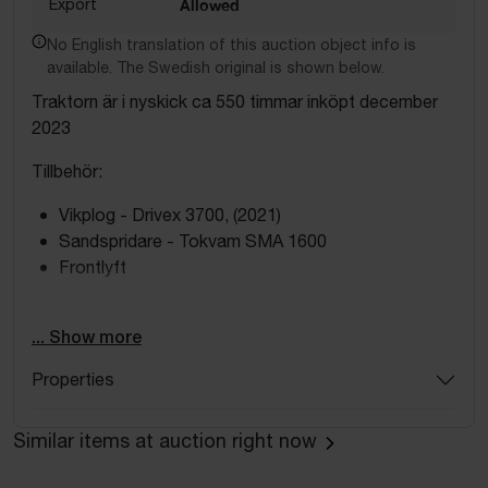
Export
Allowed
No English translation of this auction object info is
available. The Swedish original is shown below.
Traktorn är i nyskick ca 550 timmar inköpt december
2023
Tillbehör:
Vikplog - Drivex 3700, (2021)
Sandspridare - Tokvam SMA 1600
Frontlyft
Smidig, stark traktor i toppklass.
... Show more
Nu finns chansen att förvärva en CASE IH MAXXUM
Properties
125 CVX från 2019 – en modern och mångsidig traktor
som passar lika bra för gårdsarbete som för
transport, lastarjobb och tyngre uppgifter i fält.
Similar items at auction right now
Med sin steglösa CVX-transmission erbjuder den en