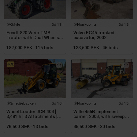
Gävle
3d 11h
Norrköping
3d 13h
Fendt 820 Vario TMS
Volvo EC45 tracked
Tractor with Dual Wheels -
excavator, 2002
2009
182,000 SEK
·
115
bids
123,500 SEK
·
45
bids
JCB
Smedjebacken
3d 16h
Norrköping
3d 13h
Wheel Loader JCB 406 |
Wille 455B implement
3,491 h | 3 Attachments |
carrier, 2006, with sweeper
2006
roller
76,500 SEK
·
13
bids
65,500 SEK
·
30
bids