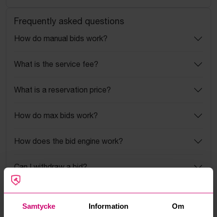
Frequently asked questions
How do manual bids work?
What is the service fee?
What is a reservation price?
How do max bids work?
How does the bid engine work?
Can I withdraw a bid?
Can you ship the items I’ve won?
Samtycke
Information
Om
Read more questions and answers