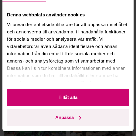
Denna webbplats använder cookies
More from the same category
Vi använder enhetsidentifierare för att anpassa innehållet
och annonserna till användarna, tillhandahålla funktioner
för sociala medier och analysera vår trafik. Vi
vidarebefordrar även sådana identifierare och annan
information från din enhet till de sociala medier och
annons- och analysföretag som vi samarbetar med.
Dessa kan i sin tur kombinera informationen med annan
information som du har tillhandahållit eller som de har
Bromma
3d 11h
Göteborg
3d 15h
samlat in när du har använt deras tjänster.
Zarges Scaffold
Approximately 500 metres
of pallet racking
Tillåt alla
2,850 SEK
·
41
bids
0 SEK
·
0
bids
Anpassa
Volvo