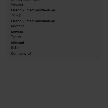
Viewing
Efter ö.k. med pro@budi.se
Pickup
Efter ö.k. med pro@budi.se
Address
Knivsta
Export
Allowed
Seller
Company