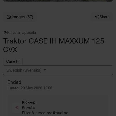
Images
(57)
Share
Knivsta, Uppsala
Traktor CASE IH MAXXUM 125
CVX
Case IH
Swedish (Svenska)
Ended
Powered by
Translate
Ended:
20 May 2026 12:06
Pick-up:
Knivsta
Efter ö.k. med pro@budi.se