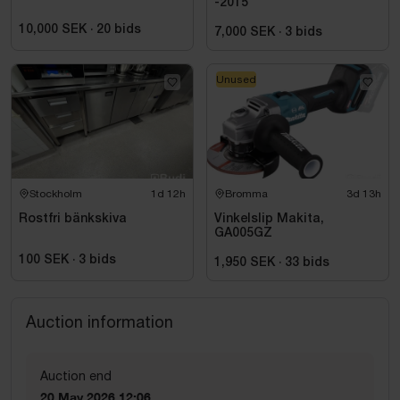
-2015
10,000 SEK
·
20
bids
7,000 SEK
·
3
bids
Unused
Stockholm
1d 12h
Bromma
3d 13h
Rostfri bänkskiva
Vinkelslip Makita,
GA005GZ
100 SEK
·
3
bids
1,950 SEK
·
33
bids
Auction information
Auction end
20 May 2026 12:06