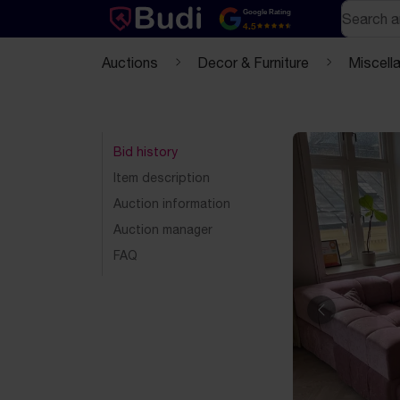
Skip to content
Text-based (markdown) version of this page
Search
Google Rating
4.5
Auctions
Decor & Furniture
Miscell
Bid history
Item description
Auction information
Auction manager
FAQ
Previous