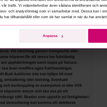
 om lokalen Lokalen är belägen på våning 4 och 5
vår trafik. Vi vidarebefordrar även sådana identifierare och anna
rappa mellan planen. Hiss finns i trapphuset, dock
nnons- och analysföretag som vi samarbetar med. Dessa kan i sin
sade mått (ca 80x85 cm).
har tillhandahållit eller som de har samlat in när du har använt 
öjligheterna i området är begränsade. Viktig
 inför hämtning Köpare ansvarar själv för att
ndig utrustning såsom verktyg, bärhjälp,
Anpassa
stege och lämpligt transportfordon. Varorna
fintligt skick och enligt placering på
derna. Vid hämtning genom transportör eller
rar köparen för att dessa har fullständig
n om upphämtningen samt kopia på faktura.
 ska även medföra egna frakthandlingar.
tt Budi Auktioner inte kan hjälpa till med
, emballering eller lastning. Eventuell
 och bortkoppling av exempelvis el eller VVS
 på köparens ansvar och ska ske på ett
ässigt sätt. Skador som uppstår på fastigheten i
d demontering kan komma att debiteras