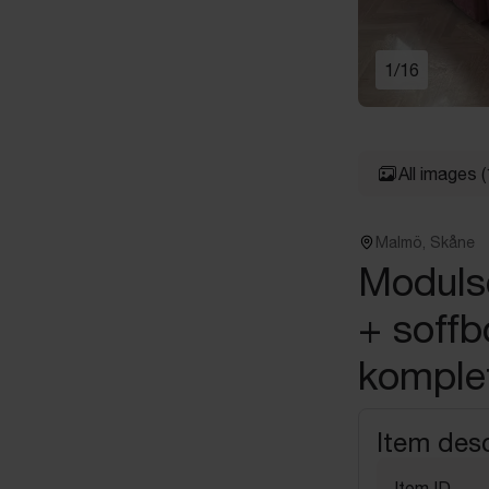
1
/
16
All images
(
Malmö, Skåne
Modulso
+ soffb
komple
Item desc
Item ID