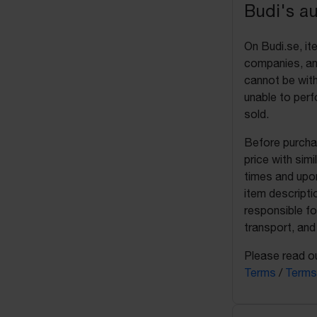
Budi's a
On Budi.se, it
companies, and
cannot be with
unable to perf
sold.
Before purchas
price with sim
times and upon
item descripti
responsible fo
transport, and
Please read ou
Terms
/
Terms