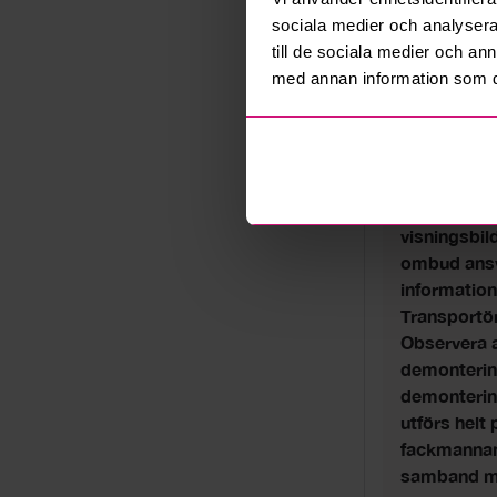
Information
sociala medier och analysera 
med internt
till de sociala medier och a
med begrän
med annan information som du 
Parkeringsm
information
medta nödvä
emballage, 
hämtas i be
visningsbil
ombud ansva
informatio
Transportör
Observera a
demontering
demontering
utförs helt
fackmannam
samband me