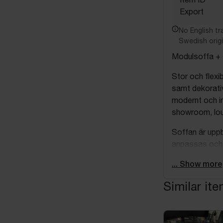
Export
No English tra
Swedish origi
Modulsoffa + 
Stor och flex
samt dekorati
modernt och in
showroom, lou
Soffan är uppb
anpassas och 
Innehåll:
... Show more
Similar it
Modulsoffa (10 
1 st sittpuff:
1 st sittpuff:
6 st sittmodu