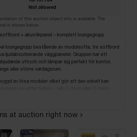
Not allowed
nslation of this auction object info is available. The
nal is shown below.
soffbord + akustikpanel – komplett loungegrupp
ibel loungegrupp bestående av modulsoffa, tre soffbord
va ljudabsorberande väggpaneler. Gruppen har ett
bjudande uttryck och lämpar sig perfekt för kontor,
nge eller större vardagsrum.
yggd av lösa moduler vilket gör att den enkelt kan
byggas om efter behov – rak, L-form eller U-form.
ems at auction right now
delar), Design: Cirkulär Interiör:
 ca 95 x 95 cm
 ca 65 x 95 cm
ler med ryggstöd: ca 95 x 95 cm
Unused