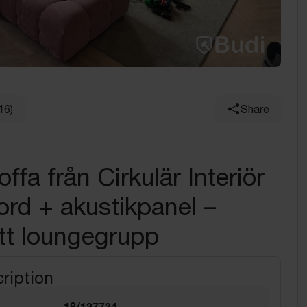
16)
Share
ffa från Cirkulär Interiör
ord + akustikpanel –
tt loungegrupp
ription
18/137734