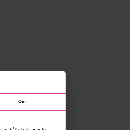
Om
andahålla funktioner för