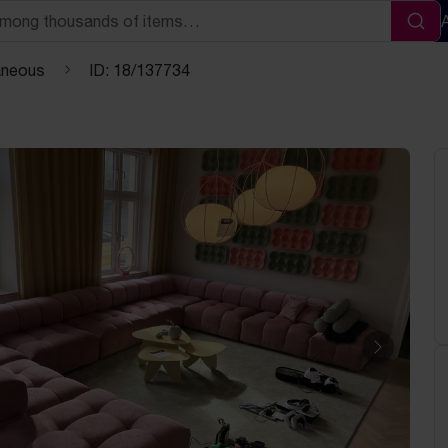
Sea
aneous
ID: 18/137734
Next