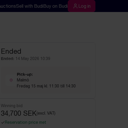
Auctions
Sell with Budi
Buy on Budi
Log in
rch
Log in
Ended
Ended:
14 May 2026 10:39
Pick-up:
Malmö
Fredag 15 maj kl. 11:30 till 14:30
Winning bid
34,700 SEK
(excl. VAT)
Reservation price met