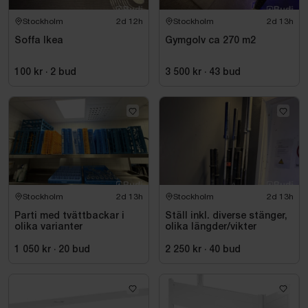
Stockholm
2d 12h
Stockholm
2d 13h
Soffa Ikea
Gymgolv ca 270 m2
100 kr
·
2
bud
3 500 kr
·
43
bud
Stockholm
2d 13h
Stockholm
2d 13h
Parti med tvättbackar i
Ställ inkl. diverse stänger,
olika varianter
olika längder/vikter
1 050 kr
·
20
bud
2 250 kr
·
40
bud