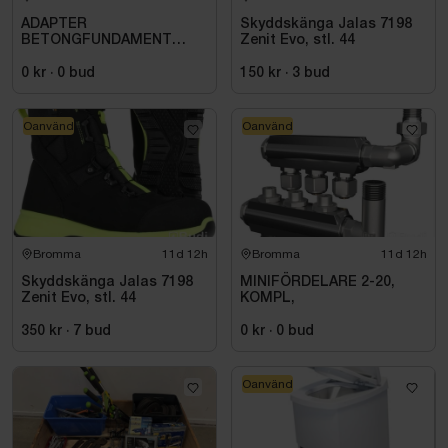
ADAPTER
Skyddskänga Jalas 7198
BETONGFUNDAMENT
Zenit Evo, stl. 44
1232,
0 kr
·
0
bud
150 kr
·
3
bud
Oanvänd
Oanvänd
Bromma
11d 12h
Bromma
11d 12h
Skyddskänga Jalas 7198
MINIFÖRDELARE 2-20,
Zenit Evo, stl. 44
KOMPL,
350 kr
·
7
bud
0 kr
·
0
bud
Oanvänd