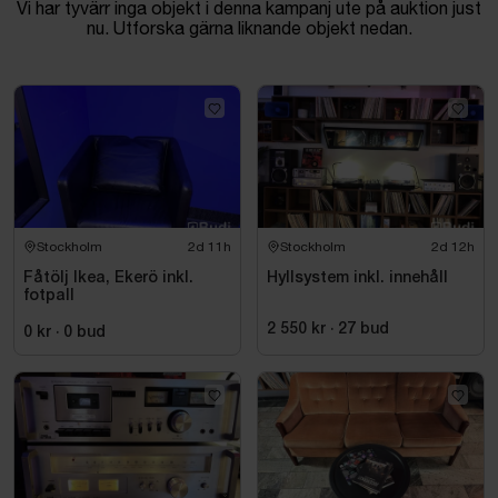
Vi har tyvärr inga objekt i denna kampanj ute på auktion just
nu. Utforska gärna liknande objekt nedan.
Stockholm
2d 11h
Stockholm
2d 12h
Fåtölj Ikea, Ekerö inkl.
Hyllsystem inkl. innehåll
fotpall
2 550 kr
·
27
bud
0 kr
·
0
bud