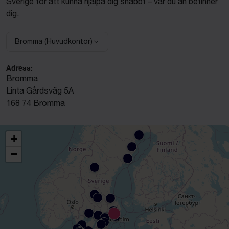
Sverige för att kunna hjälpa dig snabbt – var du än befinner
dig.
Bromma (Huvudkontor)
Välj anläggning:
Adress:
Bromma
Linta Gårdsväg 5A
168 74 Bromma
+
−