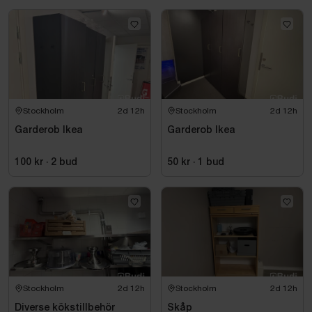
Stockholm
2d 12h
Stockholm
2d 12h
Garderob Ikea
Garderob Ikea
100 kr
·
2
bud
50 kr
·
1
bud
Stockholm
2d 12h
Stockholm
2d 12h
Diverse kökstillbehör
Skåp