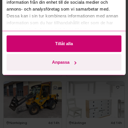
information från din enhet till de sociala medier och
annons- och analysföretag som vi samarbetar med.
Renault
Volkswagen
Dessa kan i sin tur kombinera informationen med annan
information som du har tillhandahållit eller som de har
samlat in när du har använt deras tjänster.
Tillåt alla
Norrköping
4d 14h
Norrköping
4d 14h
Renault Kangoo Express II
Volkswagen Caddy 1.6
Anpassa
1.5 dCi Skåp (75hk)-2011
Skåp (102hk) -2010
10 000 kr
·
12
bud
1 000 kr
·
1
bud
Norrköping
4d 14h
Kävlinge
4d 14h