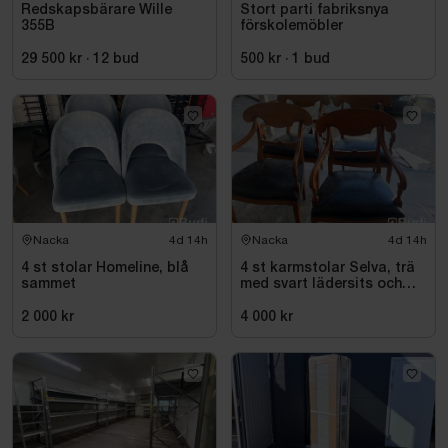
Redskapsbärare Wille
Stort parti fabriksnya
355B
förskolemöbler
29 500 kr
·
12
bud
500 kr
·
1
bud
Nacka
4d 14h
Nacka
4d 14h
4 st stolar Homeline, blå
4 st karmstolar Selva, trä
sammet
med svart lädersits och
nitar
2 000 kr
4 000 kr