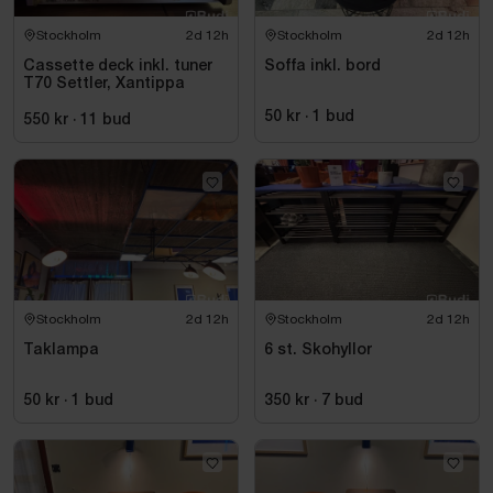
Stockholm
2d 12h
Stockholm
2d 12h
Cassette deck inkl. tuner
Soffa inkl. bord
T70 Settler, Xantippa
50 kr
·
1
bud
550 kr
·
11
bud
Stockholm
2d 12h
Stockholm
2d 12h
Taklampa
6 st. Skohyllor
50 kr
·
1
bud
350 kr
·
7
bud