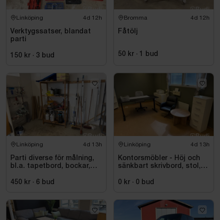
Linköping
4d 12h
Bromma
4d 12h
Verktygssatser, blandat
Fåtölj
parti
50 kr
·
1
bud
150 kr
·
3
bud
Linköping
4d 13h
Linköping
4d 13h
Parti diverse för målning,
Kontorsmöbler - Höj och
bl.a. tapetbord, bockar,
sänkbart skrivbord, stol,
trycksprutor, diverse
skrivare, hyllor m.m.
redskap
450 kr
·
6
bud
0 kr
·
0
bud