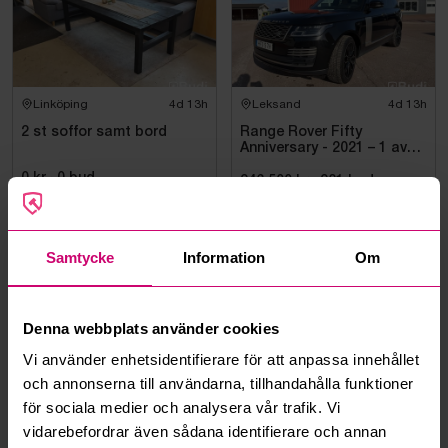
Linköping
4d 13h
Leksand
4d 13h
2 st soffor samt bord
Range Rover Fifty
Anniversary - 2021 – 1 av
1970 – Autobiography –
0 kr
·
0
bud
Diesel – Fullutrustad
246 500 kr
·
281
bud
Oanvänd
Oanvänd
Samtycke
Information
Om
Denna webbplats använder cookies
Vi använder enhetsidentifierare för att anpassa innehållet
Bromma
4d 13h
Bromma
4d 13h
och annonserna till användarna, tillhandahålla funktioner
Mutterdragare Makita,
Mutterdragare Makita,
för sociala medier och analysera vår trafik. Vi
TW007GZ
TW007GZ
vidarebefordrar även sådana identifierare och annan
1 100 kr
·
10
bud
1 250 kr
·
21
bud