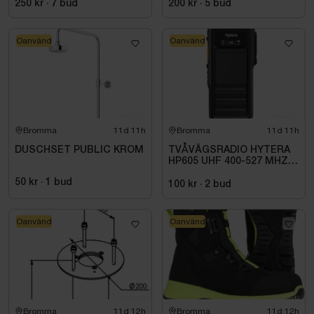
KROM
250 kr
·
7
bud
200 kr
·
5
bud
Oanvänd
Oanvänd
Bromma
11d 11h
Bromma
11d 11h
DUSCHSET PUBLIC KROM
TVÅVÄGSRADIO HYTERA
HP605 UHF 400-527 MHZ
IP67 KONRADSSON
50 kr
·
1
bud
100 kr
·
2
bud
Oanvänd
Oanvänd
Bromma
11d 12h
Bromma
11d 12h