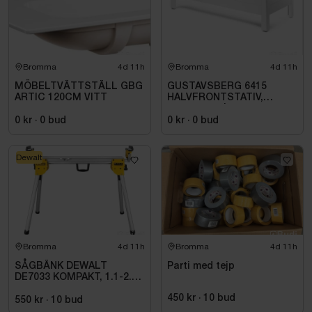
Bromma
4d 11h
Bromma
4d 11h
MÖBELTVÄTTSTÄLL GBG
GUSTAVSBERG 6415
ARTIC 120CM VITT
HALVFRONTSTATIV,
150X70 CM |
GB2164150100
0 kr
·
0
bud
0 kr
·
0
bud
Dewalt
Bromma
4d 11h
Bromma
4d 11h
SÅGBÄNK DEWALT
Parti med tejp
DE7033 KOMPAKT, 1.1-2.5
M
450 kr
·
10
bud
550 kr
·
10
bud