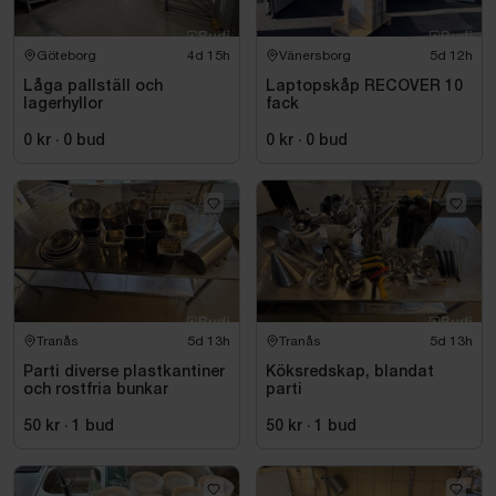
Göteborg
4d 15h
Vänersborg
5d 12h
Låga pallställ och
Laptopskåp RECOVER 10
lagerhyllor
fack
0 kr
·
0
bud
0 kr
·
0
bud
Tranås
5d 13h
Tranås
5d 13h
Parti diverse plastkantiner
Köksredskap, blandat
och rostfria bunkar
parti
50 kr
·
1
bud
50 kr
·
1
bud