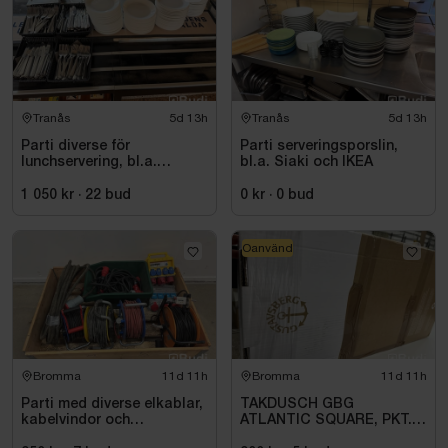
Tranås
5d 13h
Tranås
5d 13h
Parti diverse för
Parti serveringsporslin,
lunchservering, bl.a.
bl.a. Siaki och IKEA
assietter, glas och bestick
1 050 kr
·
22
bud
0 kr
·
0
bud
Oanvänd
Bromma
11d 11h
Bromma
11d 11h
Parti med diverse elkablar,
TAKDUSCH GBG
kabelvindor och
ATLANTIC SQUARE, PKT.
fördelningscentraler
M.TERM BL 160C\/C,