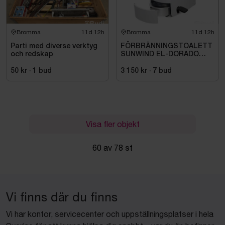
Bromma
11d 12h
Bromma
11d 12h
Parti med diverse verktyg
FÖRBRÄNNINGSTOALETT
och redskap
SUNWIND EL-DORADO
PLUS
50 kr
·
1
bud
3 150 kr
·
7
bud
Visa fler objekt
60 av 78 st
Vi finns där du finns
Vi har kontor, servicecenter och uppställningsplatser i hela