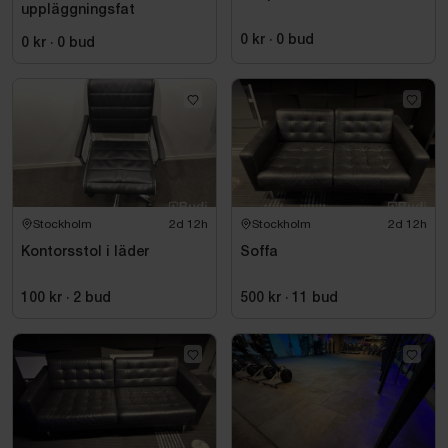
uppläggningsfat
0 kr
·
0
bud
0 kr
·
0
bud
Stockholm
2d 12h
Stockholm
2d 12h
Kontorsstol i läder
Soffa
100 kr
·
2
bud
500 kr
·
11
bud