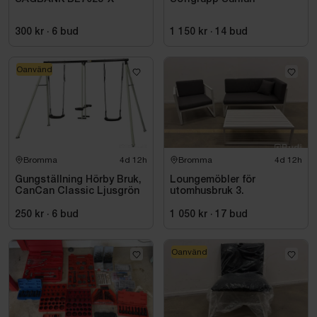
300 kr
·
6
bud
1 150 kr
·
14
bud
Oanvänd
Bromma
4d 12h
Bromma
4d 12h
Gungställning Hörby Bruk,
Loungemöbler för
CanCan Classic Ljusgrön
utomhusbruk 3.
250 kr
·
6
bud
1 050 kr
·
17
bud
Oanvänd