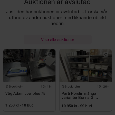
Auktionen är avslutad
Just den här auktionen är avslutad. Utforska vårt
utbud av andra auktioner med liknande objekt
nedan.
Visa alla auktioner
Stockholm
15h 18m
Stockholm
15h 26m
Våg Adam cpw plus 75
Parti Porslin många
varianter Bonna G.
Benedikt RAK Rakstene
1 250 kr
·
18
bud
10 950 kr
·
99
bud