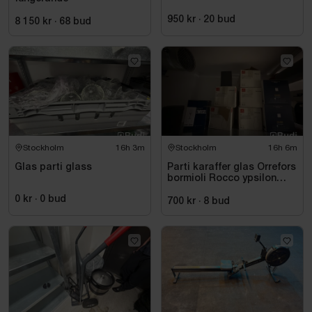
950 kr
·
20
bud
8 150 kr
·
68
bud
Stockholm
16h 3m
Stockholm
16h 6m
Glas parti glass
Parti karaffer glas Orrefors
bormioli Rocco ypsilon
colibri
0 kr
·
0
bud
700 kr
·
8
bud