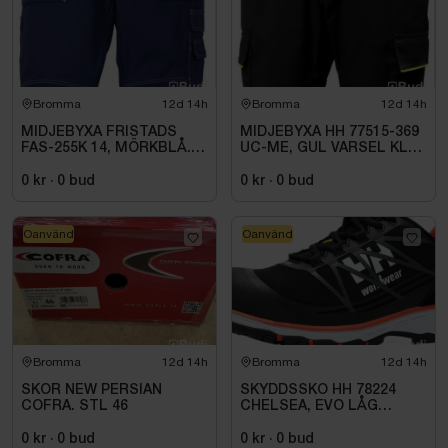
Bromma
12d 14h
Bromma
12d 14h
MIDJEBYXA FRISTADS
MIDJEBYXA HH 77515-369
FAS-255K 14, MÖRKBLÅ.
UC-ME, GUL VARSEL KL1.
STL C148
STL C72
0 kr
·
0
bud
0 kr
·
0
bud
Oanvänd
Oanvänd
Bromma
12d 14h
Bromma
12d 14h
SKOR NEW PERSIAN
SKYDDSSKO HH 78224
COFRA. STL 46
CHELSEA, EVO LÅG
SVART/ORANGE S3. STL
40
0 kr
·
0
bud
0 kr
·
0
bud