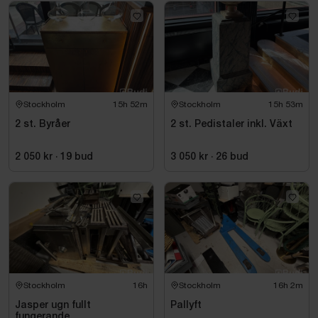
Stockholm
15h 52m
Stockholm
15h 53m
2 st. Byråer
2 st. Pedistaler inkl. Växt
2 050 kr
·
19
bud
3 050 kr
·
26
bud
Stockholm
16h
Stockholm
16h 2m
Jasper ugn fullt
Pallyft
fungerande