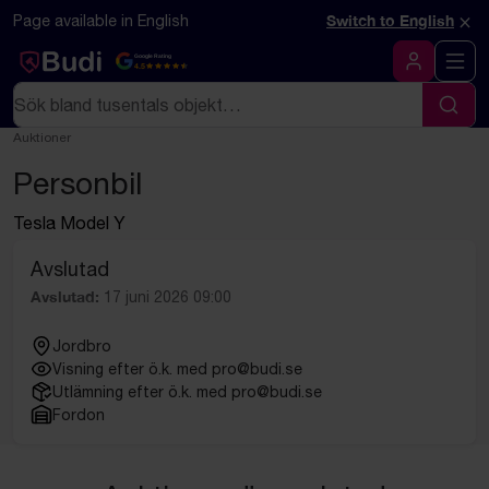
Hoppa till innehåll
Textbaserad (markdown) version av denna sida
×
Page available in English
Switch to English
Google Rating
4.5
Logga in
Sök
Sök
Auktioner
Personbil
Tesla Model Y
Avslutad
Avslutad:
17 juni 2026 09:00
Jordbro
Visning efter ö.k. med pro@budi.se
Utlämning efter ö.k. med pro@budi.se
Fordon