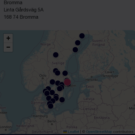
Bromma
Linta Gårdsväg 5A
168 74 Bromma
+
−
Leaflet
|
©
OpenStreetMap
contributors