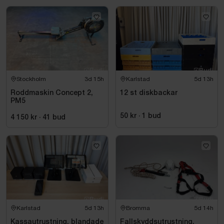
Stockholm
3d 15h
Karlstad
5d 13h
Roddmaskin Concept 2,
12 st diskbackar
PM5
50 kr
·
1
bud
4 150 kr
·
41
bud
Karlstad
5d 13h
Bromma
5d 14h
Kassautrustning, blandade
Fallskyddsutrustning,