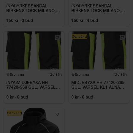
(NYA)YRKESSANDAL
(NYA)YRKESSANDAL
BIRKENSTOCK MILANO,
BIRKENSTOCK MILANO,
ESD NORMAL LÄST
ESD NORMAL LÄST
SVART. STL 42
SVART. STL 42
150 kr
·
3
bud
150 kr
·
4
bud
Oanvänd
Bromma
12d 16h
Bromma
12d 16h
(NYA)MIDJEBYXA HH
MIDJEBYXA HH 77420-369
77420-369 GUL, VARSEL
GUL, VARSEL KL1 ALNA
KL1 ALNA 2.0. STL C54
2.0. STL C46
0 kr
·
0
bud
0 kr
·
0
bud
Oanvänd