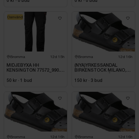
0 kr
·
0
bud
0 kr
·
0
bud
Oanvänd
Bromma
12d 15h
Bromma
12d 16h
MIDJEBYXA HH
(NYA)YRKESSANDAL
KENSINGTON 77572_990.
BIRKENSTOCK MILANO,
STL C62
ESD NORMAL LÄST
SVART. STL 42
50 kr
·
1
bud
150 kr
·
3
bud
Bromma
12d 16h
Bromma
12d 16h