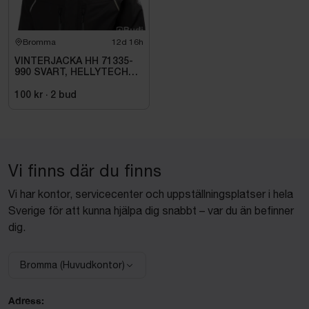
Bromma
12d 16h
VINTERJACKA HH 71335-
990 SVART, HELLYTECH
ARCTIC. STL L
100 kr
·
2
bud
Vi finns där du finns
Vi har kontor, servicecenter och uppställningsplatser i hela
Sverige för att kunna hjälpa dig snabbt – var du än befinner
dig.
Bromma (Huvudkontor)
Välj anläggning:
Adress: