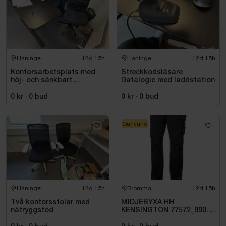
Haninge
12d 15h
Haninge
12d 15h
Kontorsarbetsplats med
Streckkodsläsare
höj- och sänkbart
Datalogic med laddstation
skrivbord och kontorsstol
0 kr
·
0
bud
0 kr
·
0
bud
Oanvänd
Haninge
12d 15h
Bromma
12d 15h
Två kontorsstolar med
MIDJEBYXA HH
nätryggstöd
KENSINGTON 77572_990.
STL C60