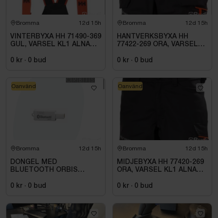
Bromma
12d 15h
Bromma
12d 15h
VINTERBYXA HH 71490-369
HANTVERKSBYXA HH
GUL, VARSEL KL1 ALNA
77422-269 ORA, VARSEL
2.0. STL C46
KL1 ALNA 2.0. STL C52
0 kr
·
0
bud
0 kr
·
0
bud
Oanvänd
Oanvänd
Bromma
12d 15h
Bromma
12d 15h
DONGEL MED
MIDJEBYXA HH 77420-269
BLUETOOTH ORBIS
ORA, VARSEL KL1 ALNA
709971
2.0. STL C54
0 kr
·
0
bud
0 kr
·
0
bud