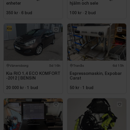
enheter
hjälm och sele
350 kr
·
6
bud
100 kr
·
2
bud
Kia
Vänersborg
5d 16h
Tranås
6d 15h
Kia RIO 1,4 ECO KOMFORT
Espressomaskin, Expobar
-2012 | BENSIN
Carat
20 000 kr
·
1
bud
50 kr
·
1
bud