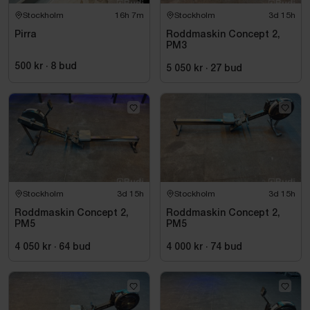
Stockholm
16h 7m
Stockholm
3d 15h
Pirra
Roddmaskin Concept 2,
PM3
500 kr
·
8
bud
5 050 kr
·
27
bud
Stockholm
3d 15h
Stockholm
3d 15h
Roddmaskin Concept 2,
Roddmaskin Concept 2,
PM5
PM5
4 050 kr
·
64
bud
4 000 kr
·
74
bud