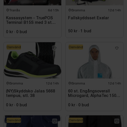
Tranås
6d 15h
Bromma
12d 14h
Kassasystem - TruePOS
Fallskyddsset Exelar
Terminal B15S med 3 st
kortläsare PAX samt
50 kr
·
1
bud
kvittoskrivare
0 kr
·
0
bud
Oanvänd
Oanvänd
Bromma
12d 14h
Bromma
12d 14h
(NY)Skyddsko Jalas 5668
60 st. Engångsoverall
tempus, stl. 38
Microgard, AlphaTec 1500
Plus Vit
0 kr
·
0
bud
0 kr
·
0
bud
Oanvänd
Oanvänd