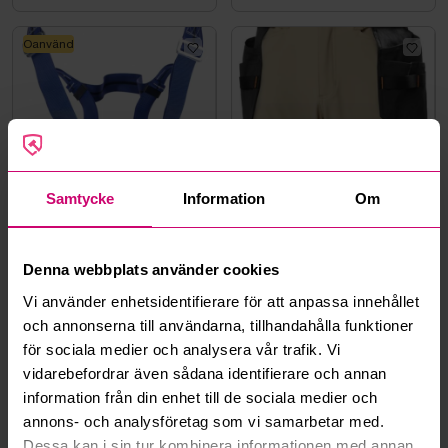
Oanvänd
Bromma
12d 15h
Bromma
12d 15h
Samtycke
Information
Om
SELE PSS TITAN 2P
MIDJEBYXA HH 77570-789
HARNESS - W
SAND, KENSINGTON
HANTVERK STL. C44
0 kr
·
0
bud
0 kr
·
0
bud
Denna webbplats använder cookies
Vi använder enhetsidentifierare för att anpassa innehållet
Oanvänd
Oanvänd
och annonserna till användarna, tillhandahålla funktioner
för sociala medier och analysera vår trafik. Vi
vidarebefordrar även sådana identifierare och annan
information från din enhet till de sociala medier och
annons- och analysföretag som vi samarbetar med.
Bromma
12d 15h
Bromma
12d 15h
Dessa kan i sin tur kombinera informationen med annan