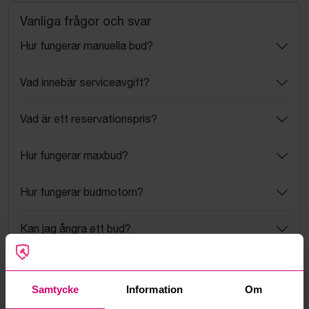
Vanliga frågor och svar
Hur fungerar manuella bud?
Vad innebär serviceavgift?
Vad är ett reservationspris?
Hur fungerar maxbud?
Hur fungerar budmotorn?
Kan jag ångra ett bud?
Kan ni frakta mina vunna objekt?
Samtycke
Information
Om
Läs fler frågor och svar