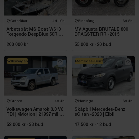
Österåker
4d 10h
Finspång
3d 5h
Arbetsbåt MS Boat W610
MV Agusta BRUTALE 800
Torqeedo DeepBlue 50R 50
DRAGSTER RR -2015
kW -2024 | Elbåt | 6,00
meter
200 000 kr
55 000 kr
·
20
bud
Volkswagen
Mercedes-Benz
Örebro
4d 4h
Haninge
3d 4h
Volkswagen Amarok 3.0 V6
Skåpbil Mercedes-Benz
TDI | 4Motion | 21997 mil |
eCitan -2023 | Elbil
2017 - Reparationsobjekt
52 000 kr
·
33
bud
47 500 kr
·
12
bud