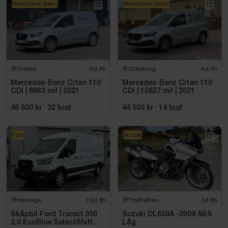
Mercedes-Benz
Mercedes-Benz
Örebro
4d 4h
Göteborg
4d 4h
Mercedes-Benz Citan 110
Mercedes-Benz Citan 110
CDI | 8863 mil | 2021
CDI | 10827 mil | 2021
46 500 kr
·
32
bud
44 500 kr
·
14
bud
Ford
Suzuki
Haninge
10d 5h
Trollhättan
3d 6h
Skåpbil Ford Transit 350
Suzuki DL650A -2009 ABS
2.0 EcoBlue SelectShift
Låg