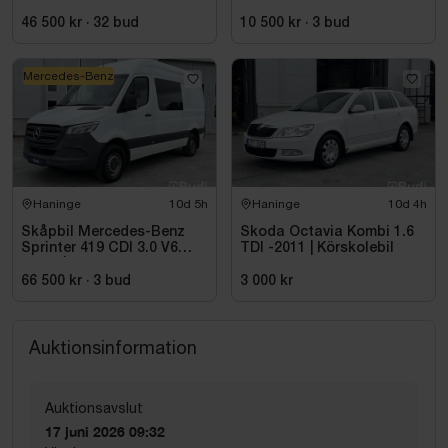
Sekventiell, 102hk, 2015
46 500 kr
·
32
bud
10 500 kr
·
3
bud
Mercedes-Benz
Haninge
10d 5h
Haninge
10d 4h
Skåpbil Mercedes-Benz
Skoda Octavia Kombi 1.6
Sprinter 419 CDI 3.0 V6
TDI -2011 | Körskolebil
-2021 | C1-kort
66 500 kr
·
3
bud
3 000 kr
Auktionsinformation
Auktionsavslut
17 juni 2026 09:32