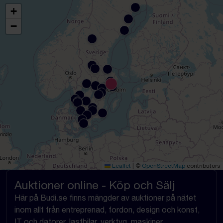
+
−
Leaflet
|
©
OpenStreetMap
contributors
Auktioner online - Köp och Sälj
Här på Budi.se finns mängder av auktioner på nätet
inom allt från entreprenad, fordon, design och konst,
IT och datorer, lastbilar, verktyg, maskiner,