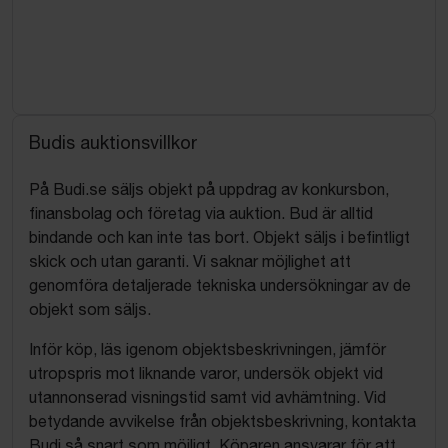
Budis auktionsvillkor
På Budi.se säljs objekt på uppdrag av konkursbon,
finansbolag och företag via auktion. Bud är alltid
bindande och kan inte tas bort. Objekt säljs i befintligt
skick och utan garanti. Vi saknar möjlighet att
genomföra detaljerade tekniska undersökningar av de
objekt som säljs.
Inför köp, läs igenom objektsbeskrivningen, jämför
utropspris mot liknande varor, undersök objekt vid
utannonserad visningstid samt vid avhämtning. Vid
betydande avvikelse från objektsbeskrivning, kontakta
Budi så snart som möjligt. Köparen ansvarar för att