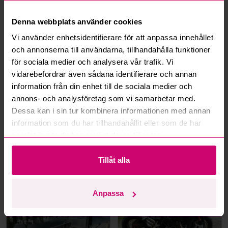
Denna webbplats använder cookies
Mer från samma kategori
Vi använder enhetsidentifierare för att anpassa innehållet
och annonserna till användarna, tillhandahålla funktioner
för sociala medier och analysera vår trafik. Vi
vidarebefordrar även sådana identifierare och annan
information från din enhet till de sociala medier och
annons- och analysföretag som vi samarbetar med.
Dessa kan i sin tur kombinera informationen med annan
information som du har tillhandahållit eller som de har
Haninge
3d 4h
Leksand
3d 6h
samlat in när du har använt deras tjänster.
Skåpsläp Cheval Liberté
Range Rover Fifty
C500 Pullman V2 -2018 |
Anniversary - 2021 – 1 av
Tillåt alla
Nybesiktigad
1970 – Autobiography –
Diesel – Fullutrustad
30 500 kr
·
13
bud
247 500 kr
·
283
bud
Anpassa