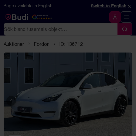
Hoppa till innehåll
Textbaserad (markdown) version av denna sida
×
Page available in English
Switch to English
Google Rating
4.5
Logga in
Sök
Sök
Auktioner
Fordon
ID: 136712
Föregående
Näst