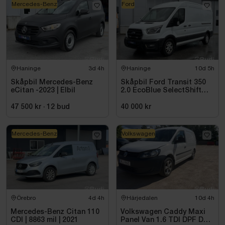
Mercedes-Benz
Ford
Haninge
3d 4h
Haninge
10d 5h
Skåpbil Mercedes-Benz
Skåpbil Ford Transit 350
eCitan -2023 | Elbil
2.0 EcoBlue SelectShift
-2021
47 500 kr
·
12
bud
40 000 kr
Mercedes-Benz
Volkswagen
Örebro
4d 4h
Härjedalen
10d 4h
Mercedes-Benz Citan 110
Volkswagen Caddy Maxi
CDI | 8863 mil | 2021
Panel Van 1.6 TDI DPF DSG