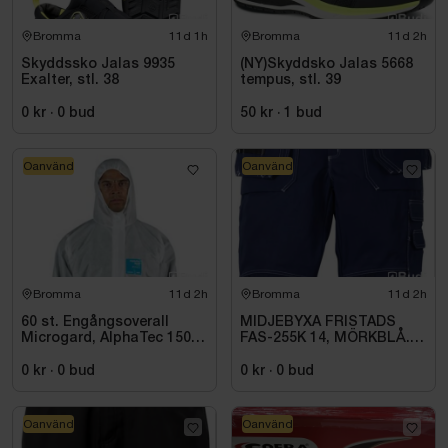
Bromma
11d 1h
Bromma
11d 2h
Skyddssko Jalas 9935
(NY)Skyddsko Jalas 5668
Exalter, stl. 38
tempus, stl. 39
0 kr
·
0
bud
50 kr
·
1
bud
Oanvänd
Oanvänd
Bromma
11d 2h
Bromma
11d 2h
60 st. Engångsoverall
MIDJEBYXA FRISTADS
Microgard, AlphaTec 1500
FAS-255K 14, MÖRKBLÅ.
Plus Vit
STL C148
0 kr
·
0
bud
0 kr
·
0
bud
Oanvänd
Oanvänd