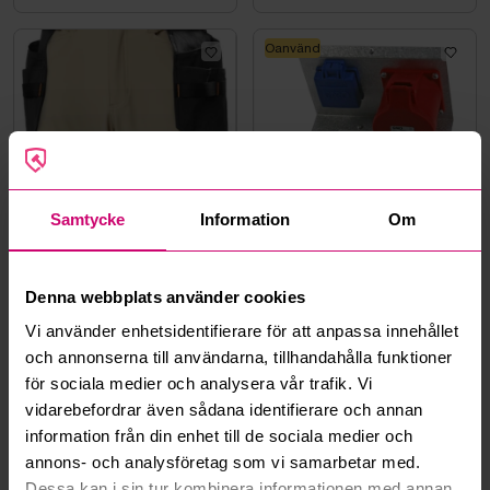
Oanvänd
Bromma
11d 2h
Bromma
11d 2h
Samtycke
Information
Om
MIDJEBYXA HH 77570-789
INSATS AEU32-P GARO
SAND, KENSINGTON
HANTVERK STL. C44
0 kr
·
0
bud
0 kr
·
0
bud
Denna webbplats använder cookies
Vi använder enhetsidentifierare för att anpassa innehållet
Oanvänd
Oanvänd
och annonserna till användarna, tillhandahålla funktioner
för sociala medier och analysera vår trafik. Vi
vidarebefordrar även sådana identifierare och annan
information från din enhet till de sociala medier och
annons- och analysföretag som vi samarbetar med.
Bromma
11d 2h
Bromma
11d 2h
Dessa kan i sin tur kombinera informationen med annan