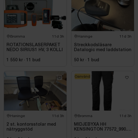
Bromma
11d 3h
Haninge
11d 3h
ROTATIONSLASERPAKET
Streckkodsläsare
NEDO SIRIUS1 HV, 3 KOLLI
Datalogic med laddstation
1 550 kr
·
11
bud
50 kr
·
1
bud
Oanvänd
Haninge
11d 3h
Bromma
11d 3h
2 st. kontorsstolar med
MIDJEBYXA HH
nätryggstöd
KENSINGTON 77572_990.
STL C60