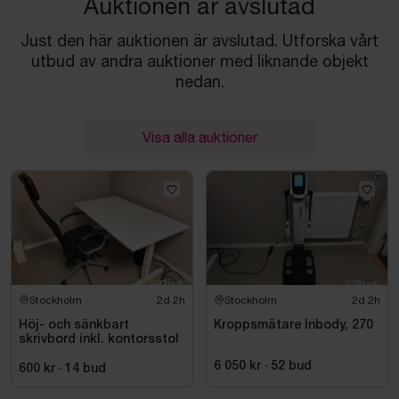
Auktionen är avslutad
Just den här auktionen är avslutad. Utforska vårt
utbud av andra auktioner med liknande objekt
nedan.
Visa alla auktioner
Stockholm
2d 2h
Stockholm
2d 2h
Höj- och sänkbart
Kroppsmätare Inbody, 270
skrivbord inkl. kontorsstol
6 050 kr
·
52
bud
600 kr
·
14
bud