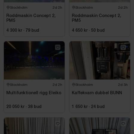
Stockholm
2d 2h
Stockholm
2d 2h
Roddmaskin Concept 2,
Roddmaskin Concept 2,
PM5
PM5
4 300 kr
·
79
bud
4 650 kr
·
50
bud
Stockholm
2d 2h
Stockholm
2d 3h
Multifunktionell rigg Eleiko
Kaffekvarn dubbel BUNN
20 050 kr
·
38
bud
1 650 kr
·
24
bud