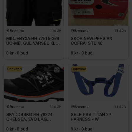
Bromma
11d 2h
Bromma
11d 2h
MIDJEBYXA HH 77515-369
SKOR NEW PERSIAN
UC-ME, GUL VARSEL KL1.
COFRA. STL 46
STL C72
0 kr
·
0
bud
0 kr
·
0
bud
Oanvänd
Oanvänd
Bromma
11d 2h
Bromma
11d 2h
SKYDDSSKO HH 78224
SELE PSS TITAN 2P
CHELSEA, EVO LÅG
HARNESS - W
SVART/ORANGE S3. STL
40
0 kr
·
0
bud
0 kr
·
0
bud