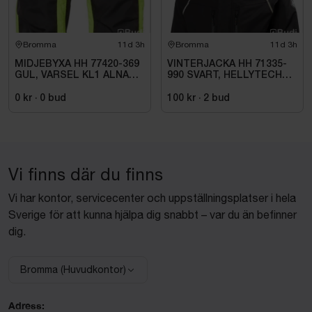
Bromma
11d 3h
Bromma
11d 3h
MIDJEBYXA HH 77420-369
VINTERJACKA HH 71335-
GUL, VARSEL KL1 ALNA
990 SVART, HELLYTECH
2.0. STL C46
ARCTIC. STL L
0 kr
·
0
bud
100 kr
·
2
bud
Vi finns där du finns
Vi har kontor, servicecenter och uppställningsplatser i hela
Sverige för att kunna hjälpa dig snabbt – var du än befinner
dig.
Bromma (Huvudkontor)
Välj anläggning:
Adress: