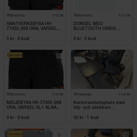
Bromma
11d 3h
Bromma
11d 3h
HANTVERKSBYXA HH
DONGEL MED
77422-269 ORA, VARSEL
BLUETOOTH ORBIS
KL1 ALNA 2.0. STL C52
709971
0 kr
·
0
bud
0 kr
·
0
bud
Oanvänd
Bromma
11d 3h
Haninge
11d 3h
MIDJEBYXA HH 77420-269
Kontorsarbetsplats med
ORA, VARSEL KL1 ALNA
höj- och sänkbart
2.0. STL C54
skrivbord och kontorsstol
0 kr
·
0
bud
50 kr
·
1
bud
Oanvänd