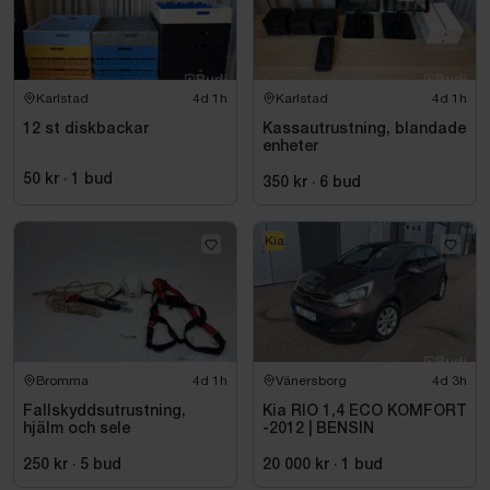
Karlstad
4d 1h
Karlstad
4d 1h
12 st diskbackar
Kassautrustning, blandade
enheter
50 kr
·
1
bud
350 kr
·
6
bud
Kia
Bromma
4d 1h
Vänersborg
4d 3h
Fallskyddsutrustning,
Kia RIO 1,4 ECO KOMFORT
hjälm och sele
-2012 | BENSIN
250 kr
·
5
bud
20 000 kr
·
1
bud