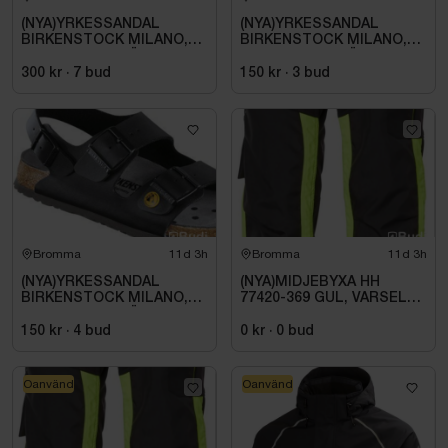
(NYA)YRKESSANDAL
(NYA)YRKESSANDAL
BIRKENSTOCK MILANO,
BIRKENSTOCK MILANO,
ESD NORMAL LÄST
ESD NORMAL LÄST
SVART. STL 42
SVART. STL 42
300 kr
·
7
bud
150 kr
·
3
bud
Bromma
11d 3h
Bromma
11d 3h
(NYA)YRKESSANDAL
(NYA)MIDJEBYXA HH
BIRKENSTOCK MILANO,
77420-369 GUL, VARSEL
ESD NORMAL LÄST
KL1 ALNA 2.0. STL C54
SVART. STL 42
150 kr
·
4
bud
0 kr
·
0
bud
Oanvänd
Oanvänd