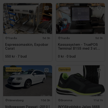
Tranås
5d 3h
Tranås
5d 3h
Espressomaskin, Expobar
Kassasystem - TruePOS
Carat
Terminal B15S med 3 st
kortläsare PAX samt
kvittoskrivare
550 kr
·
7
bud
0 kr
·
0
bud
Volkswagen
Oanvänd
Vänersborg
10d 3h
Bromma
11d 1h
Volkswagen Passat -2010 |
(NY)Skyddsko Jalas 5668