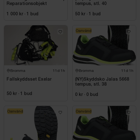
Reparationsobjekt
tempus, stl. 40
1 000 kr
·
1
bud
50 kr
·
1
bud
Oanvänd
Bromma
11d 1h
Bromma
11d 1h
Fallskyddsset Exelar
(NY)Skyddsko Jalas 5668
tempus, stl. 38
50 kr
·
1
bud
0 kr
·
0
bud
Oanvänd
Oanvänd