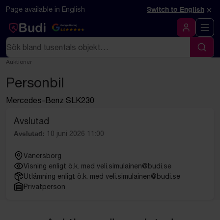
Hoppa till innehåll
Textbaserad (markdown) version av denna sida
×
Page available in English
Switch to English
Google Rating
4.5
Logga in
Sök
Sök
Auktioner
Personbil
Mercedes-Benz SLK230
Avslutad
Avslutad:
10 juni 2026 11:00
Vänersborg
Visning enligt ö.k. med veli.simulainen@budi.se
Utlämning enligt ö.k. med veli.simulainen@budi.se
Privatperson