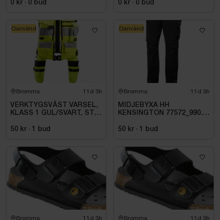
0 kr
·
0
bud
0 kr
·
0
bud
Oanvänd
Oanvänd
Bromma
11d 3h
Bromma
11d 3h
VERKTYGSVÄST VARSEL,
MIDJEBYXA HH
KLASS 1 GUL/SVART, STL
KENSINGTON 77572_990.
007 (XL)
STL C62
50 kr
·
1
bud
50 kr
·
1
bud
Bromma
11d 3h
Bromma
11d 3h