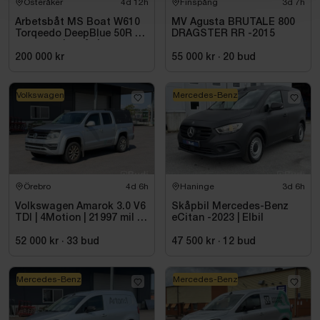
Österåker
4d 12h
Finspång
3d 7h
Arbetsbåt MS Boat W610
MV Agusta BRUTALE 800
Torqeedo DeepBlue 50R 50
DRAGSTER RR -2015
kW -2024 | Elbåt | 6,00
meter
200 000 kr
55 000 kr
·
20
bud
Volkswagen
Mercedes-Benz
Örebro
4d 6h
Haninge
3d 6h
Volkswagen Amarok 3.0 V6
Skåpbil Mercedes-Benz
TDI | 4Motion | 21997 mil |
eCitan -2023 | Elbil
2017 - Reparationsobjekt
52 000 kr
·
33
bud
47 500 kr
·
12
bud
Mercedes-Benz
Mercedes-Benz