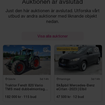
Auktionen är avslutad
Just den här auktionen är avslutad. Utforska vårt
utbud av andra auktioner med liknande objekt
nedan.
Visa alla auktioner
Mercedes-Benz
Gävle
3d 14h
Haninge
3d 14h
Traktor Fendt 820 Vario
Skåpbil Mercedes-Benz
TMS med dubbelmontage
eCitan -2023 | Elbil
- 2009
182 000 kr
·
115
bud
47 500 kr
·
12
bud