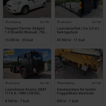
Linköping
3d 15h
Leksand
3d 16h
Peugeot Partner Skåpbil
Lastväxlarflak | Ca 5,0 m |
1.6 BlueHDi Manuell, 75hk,
Verktygsfack
2014
15 000 kr
·
23
bud
20 000 kr
·
11
bud
Scania
Leksand
3d 16h
Norrköping
3d 16h
Lastväxlare Scania SBAT
Sandspridare för lastbil,
111S A -1980 | DIESEL
Friggeråkers Verstäder
9 000 kr
·
7
bud
500 kr
·
1
bud