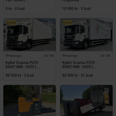
128 -2008 |
Höglucka
Reparationsobjekt
0 kr
·
0
bud
10 000 kr
·
5
bud
Scania
Scania
Haninge
3d 15h
Haninge
3d 15h
Kylbil Scania P370
Kylbil Scania P370
B6X2*4NB -2020 |
B6X2*4NB -2020 |
Hultsteins
Hultsteins
36 500 kr
·
2
bud
62 000 kr
·
21
bud