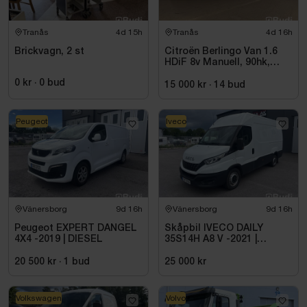
Tranås
4d 15h
Tranås
4d 16h
Brickvagn, 2 st
Citroën Berlingo Van 1.6
HDiF 8v Manuell, 90hk,
9500 mil - 2014
0 kr
·
0
bud
15 000 kr
·
14
bud
Peugeot
Iveco
Vänersborg
9d 16h
Vänersborg
9d 16h
Peugeot EXPERT DANGEL
Skåpbil IVECO DAILY
4X4 -2019 | DIESEL
35S14H A8 V -2021 |
DIESEL
20 500 kr
·
1
bud
25 000 kr
Volkswagen
Volvo