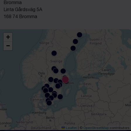
Bromma
Linta Gårdsväg 5A
168 74 Bromma
+
−
Leaflet
|
©
OpenStreetMap
contributors