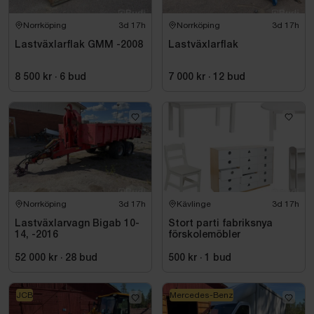
Norrköping
3d 17h
Norrköping
3d 17h
Lastväxlarflak GMM -2008
Lastväxlarflak
8 500 kr
·
6
bud
7 000 kr
·
12
bud
Norrköping
3d 17h
Kävlinge
3d 17h
Lastväxlarvagn Bigab 10-
Stort parti fabriksnya
14, -2016
förskolemöbler
52 000 kr
·
28
bud
500 kr
·
1
bud
JCB
Mercedes-Benz