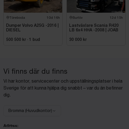
Töreboda
10d 16h
Burlöv
12d 15h
Dumper Volvo A25G -2016 |
Lastväxlare Scania R420
DIESEL
LB 6x4 HHA -2008 | JOAB
500 500 kr
·
1
bud
30 000 kr
Vi finns där du finns
Vi har kontor, servicecenter och uppställningsplatser i hela
Sverige för att kunna hjälpa dig snabbt – var du än befinner
dig.
Bromma (Huvudkontor)
Välj anläggning:
Adress: