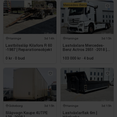
Mercedes-Benz
Haninge
3d 14h
Haninge
3d 15h
Lastbilssläp Kilafors R 60
Lastväxlare Mercedes-
-1987 | Reparationsobjekt
Benz Actros 2851 -2018 |
JOAB 20 ton
0 kr
·
0
bud
103 000 kr
·
4
bud
Göteborg
3d 15h
Haninge
3d 15h
Släpvagn Kaupe 4UTPE
Lastväxlarflak 6m |