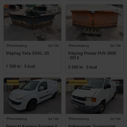
Norrköping
3d 16h
Norrköping
3d 16h
Vikplog Ysta SSVL-25
Vikplog Pronar PUV-2600
-2014
1 500 kr
·
3
bud
2 500 kr
·
5
bud
Renault
Volkswagen
Norrköping
3d 16h
Norrköping
3d 16h
Renault Kangoo Express II
Volkswagen Transporter