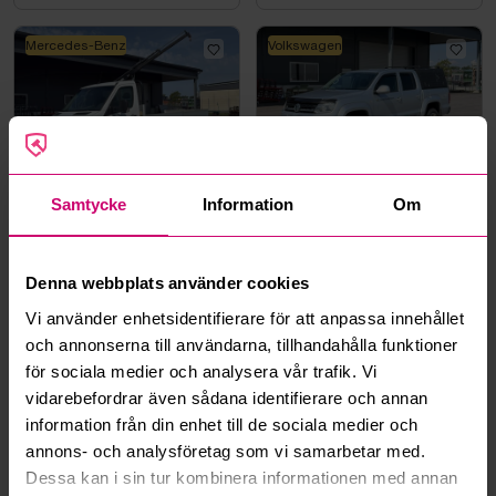
Mercedes-Benz
Volkswagen
Örebro
4d 14h
Örebro
4d 14h
Samtycke
Information
Om
Mercedes-Benz Sprinter |
Volkswagen Amarok 3.0 V6
Teleskopkran Hiab 013T |
TDI | 4Motion | 21997 mil |
2015
2017 - Reparationsobjekt
12 500 kr
·
3
bud
52 000 kr
·
33
bud
Denna webbplats använder cookies
Vi använder enhetsidentifierare för att anpassa innehållet
Mercedes-Benz
och annonserna till användarna, tillhandahålla funktioner
för sociala medier och analysera vår trafik. Vi
vidarebefordrar även sådana identifierare och annan
information från din enhet till de sociala medier och
annons- och analysföretag som vi samarbetar med.
Örebro
4d 14h
Göteborg
4d 15h
Dessa kan i sin tur kombinera informationen med annan