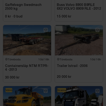
Gaffelvagn Swedmach
Buss Volvo 8900 B9RLE
2500 kg
6X2 VOLVO 8909 RLE -2012
0 kr
·
0
bud
15 000 kr
Töreboda
10d 16h
Töreboda
10d 16h
Containersläp NTM RTPR-
Trailer Istrail -2006
4 -2013
20 000 kr
30 000 kr
Volvo
Scania