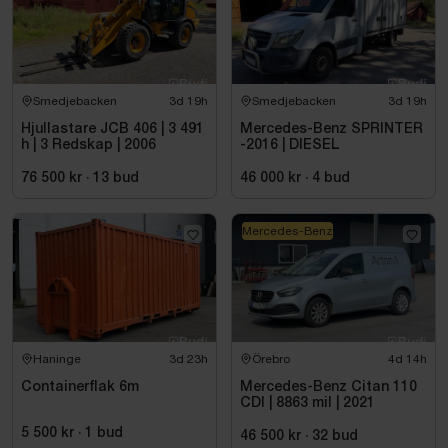
Smedjebacken
3d 19h
Smedjebacken
3d 19h
Hjullastare JCB 406 | 3 491
Mercedes-Benz SPRINTER
h | 3 Redskap | 2006
-2016 | DIESEL
76 500 kr
·
13
bud
46 000 kr
·
4
bud
Mercedes-Benz
Haninge
3d 23h
Örebro
4d 14h
Containerflak 6m
Mercedes-Benz Citan 110
CDI | 8863 mil | 2021
5 500 kr
·
1
bud
46 500 kr
·
32
bud