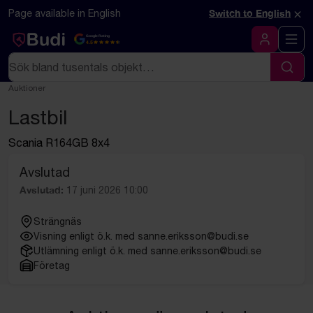
Hoppa till innehåll
Textbaserad (markdown) version av denna sida
×
Page available in English
Switch to English
Google Rating
4.5
Logga in
Sök
Sök
Auktioner
Lastbil
Scania R164GB 8x4
Avslutad
Avslutad:
17 juni 2026 10:00
Strängnäs
Visning enligt ö.k. med sanne.eriksson@budi.se
Utlämning enligt ö.k. med sanne.eriksson@budi.se
Företag