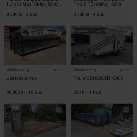
1.5 dCi Maxi Skåp (85hk)
T4 2.5 TDI (88hk) -2003
-2010
8 500 kr
·
8
bud
2 500 kr
·
4
bud
Objektet har utgått
Norrköping
3d 17h
Norrköping
3d 17h
Lastväxlarflak
Thule CE100035R -2006
26 000 kr
·
15
bud
500 kr
·
1
bud