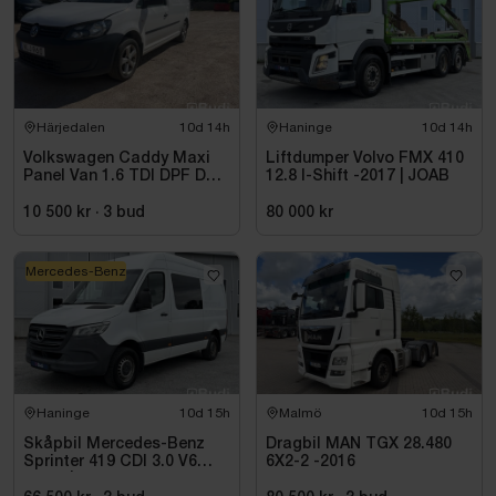
Härjedalen
10d 14h
Haninge
10d 14h
Volkswagen Caddy Maxi
Liftdumper Volvo FMX 410
Panel Van 1.6 TDI DPF DSG
12.8 I-Shift -2017 | JOAB
Sekventiell, 102hk, 2015
10 500 kr
·
3
bud
80 000 kr
Mercedes-Benz
Haninge
10d 15h
Malmö
10d 15h
Skåpbil Mercedes-Benz
Dragbil MAN TGX 28.480
Sprinter 419 CDI 3.0 V6
6X2-2 -2016
-2021 | C1-kort