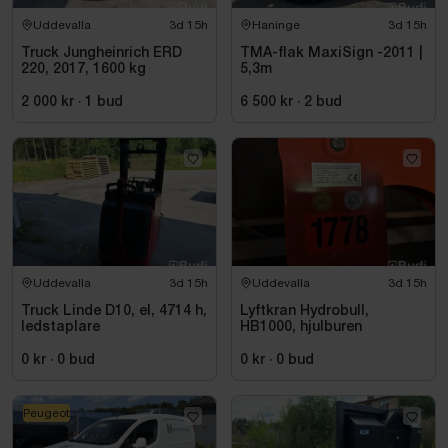
Uddevalla
3d 15h
Haninge
3d 15h
Truck Jungheinrich ERD
TMA-flak MaxiSign -2011 |
220, 2017, 1600 kg
5,3m
2 000 kr
·
1
bud
6 500 kr
·
2
bud
Uddevalla
3d 15h
Uddevalla
3d 15h
Truck Linde D10, el, 4714 h,
Lyftkran Hydrobull,
ledstaplare
HB1000, hjulburen
0 kr
·
0
bud
0 kr
·
0
bud
Peugeot