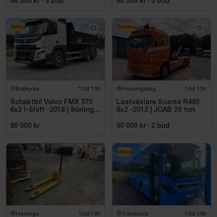
66 500 kr
·
3
bud
80 500 kr
·
3
bud
Volvo
Scania
Botkyrka
10d 15h
Helsingborg
10d 15h
Schaktbil Volvo FMX 370
Lastväxlare Scania R480
6x2 I-Shift -2018 | Sörling
6x2 -2012 | JOAB 20 ton
Ilsbo
90 000 kr
50 000 kr
·
2
bud
Volvo
Haninge
10d 15h
Töreboda
10d 16h