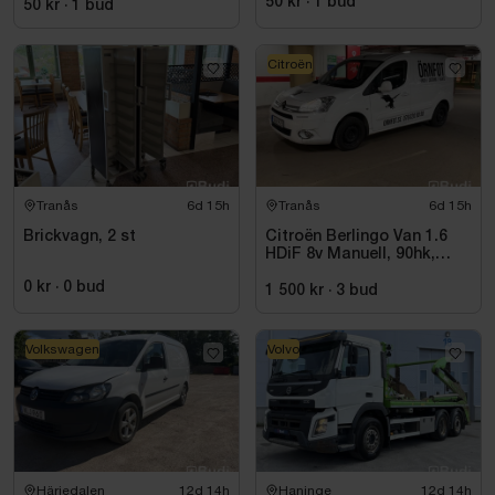
50 kr
·
1
bud
50 kr
·
1
bud
Citroën
Tranås
6d 15h
Tranås
6d 15h
Brickvagn, 2 st
Citroën Berlingo Van 1.6
HDiF 8v Manuell, 90hk,
9500 mil - 2014
0 kr
·
0
bud
1 500 kr
·
3
bud
Volkswagen
Volvo
Härjedalen
12d 14h
Haninge
12d 14h