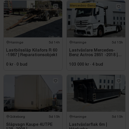
Mercedes-Benz
Haninge
5d 14h
Haninge
5d 15h
Lastbilssläp Kilafors R 60
Lastväxlare Mercedes-
-1987 | Reparationsobjekt
Benz Actros 2851 -2018 |
JOAB 20 ton
0 kr
·
0
bud
103 000 kr
·
4
bud
Göteborg
5d 15h
Haninge
5d 15h
Släpvagn Kaupe 4UTPE
Lastväxlarflak 6m |