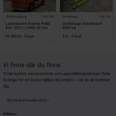
Helsingborg
12d 15h
Haninge
12d 15h
Lastväxlare Scania R480
Gaffelvagn Swedmach
6x2 -2012 | JOAB 20 ton
2500 kg
50 000 kr
·
2
bud
0 kr
·
0
bud
Vi finns där du finns
Vi har kontor, servicecenter och uppställningsplatser i hela
Sverige för att kunna hjälpa dig snabbt – var du än befinner
dig.
Bromma (Huvudkontor)
Välj anläggning:
Adress: