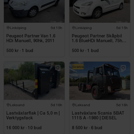
Linköping
5d 15h
Linköping
5d 15h
Peugeot Partner Van 1.6
Peugeot Partner Skåpbil
HDi Manuell, 90hk, 2011
1.6 BlueHDi Manuell, 75hk,
2014
500 kr
·
1
bud
500 kr
·
1
bud
Scania
Leksand
5d 16h
Leksand
5d 16h
Lastväxlarflak | Ca 5,0 m |
Lastväxlare Scania SBAT
Verktygsfack
111S A -1980 | DIESEL
16 000 kr
·
10
bud
8 500 kr
·
6
bud