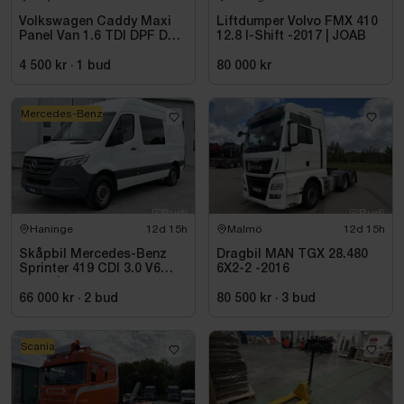
Volkswagen Caddy Maxi
Liftdumper Volvo FMX 410
Panel Van 1.6 TDI DPF DSG
12.8 I-Shift -2017 | JOAB
Sekventiell, 102hk, 2015
4 500 kr
·
1
bud
80 000 kr
Mercedes-Benz
Haninge
12d 15h
Malmö
12d 15h
Skåpbil Mercedes-Benz
Dragbil MAN TGX 28.480
Sprinter 419 CDI 3.0 V6
6X2-2 -2016
-2021 | C1-kort
66 000 kr
·
2
bud
80 500 kr
·
3
bud
Scania