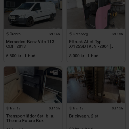
Örebro
6d 14h
Göteborg
6d 15h
Mercedes-Benz Vito 113
Eltruck Atlet Typ
CDI | 2013
X/125SDTVJN -2004 |
Sittstaplare
5 500 kr
·
1
bud
8 000 kr
·
1
bud
Tranås
6d 15h
Tranås
6d 15h
Transportlådor 6st, bl.a.
Brickvagn, 2 st
Thermo Future Box