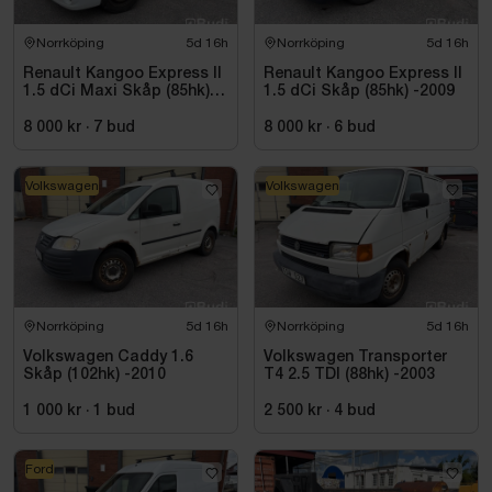
Norrköping
5d 16h
Norrköping
5d 16h
Renault Kangoo Express II
Renault Kangoo Express II
1.5 dCi Maxi Skåp (85hk)
1.5 dCi Skåp (85hk) -2009
-2010
8 000 kr
·
7
bud
8 000 kr
·
6
bud
Volkswagen
Volkswagen
Norrköping
5d 16h
Norrköping
5d 16h
Volkswagen Caddy 1.6
Volkswagen Transporter
Skåp (102hk) -2010
T4 2.5 TDI (88hk) -2003
1 000 kr
·
1
bud
2 500 kr
·
4
bud
Ford