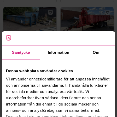
Norrköping
5d 17h
Norrköping
5d 17h
Samtycke
Information
Om
Lastväxlarflak
Lastväxlarvagn Bigab 10-
14, -2016
6 000 kr
·
10
bud
41 500 kr
·
21
bud
Denna webbplats använder cookies
Vi använder enhetsidentifierare för att anpassa innehållet
JCB
och annonserna till användarna, tillhandahålla funktioner
för sociala medier och analysera vår trafik. Vi
vidarebefordrar även sådana identifierare och annan
information från din enhet till de sociala medier och
annons- och analysföretag som vi samarbetar med.
Kävlinge
5d 17h
Smedjebacken
5d 19h
Dessa kan i sin tur kombinera informationen med annan