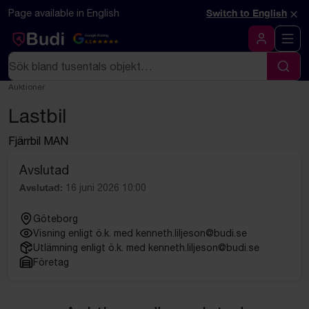
Hoppa till innehåll
Textbaserad (markdown) version av denna sida
×
Page available in English
Switch to English
Google Rating
4.5
Logga in
Sök
Sök
Auktioner
Lastbil
Fjärrbil MAN
Avslutad
Avslutad:
16 juni 2026 10:00
Göteborg
Visning enligt ö.k. med kenneth.liljeson@budi.se
Utlämning enligt ö.k. med kenneth.liljeson@budi.se
Företag