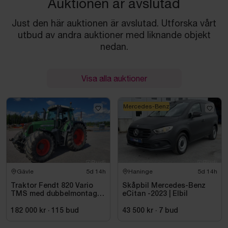
Auktionen är avslutad
Just den här auktionen är avslutad. Utforska vårt
utbud av andra auktioner med liknande objekt
nedan.
Visa alla auktioner
Mercedes-Benz
Gävle
5d 14h
Haninge
5d 14h
Traktor Fendt 820 Vario
Skåpbil Mercedes-Benz
TMS med dubbelmontage
eCitan -2023 | Elbil
- 2009
182 000 kr
·
115
bud
43 500 kr
·
7
bud