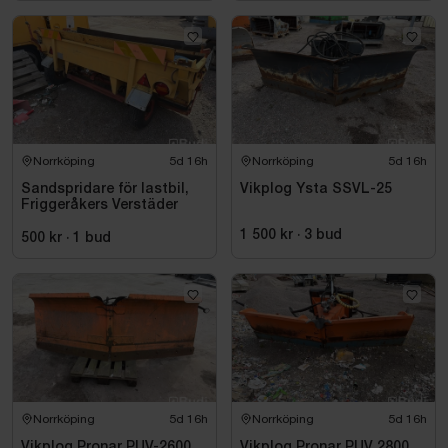
Norrköping
5d 16h
Norrköping
5d 16h
Sandspridare för lastbil,
Vikplog Ysta SSVL-25
Friggeråkers Verstäder
1 500 kr
·
3
bud
500 kr
·
1
bud
Norrköping
5d 16h
Norrköping
5d 16h
Vikplog Pronar PUV-2600
Vikplog Pronar PUV 2800