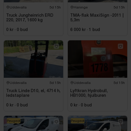
Uddevalla
5d 15h
Haninge
5d 15h
Truck Jungheinrich ERD
TMA-flak MaxiSign -2011 |
220, 2017, 1600 kg
5,3m
0 kr
·
0
bud
6 000 kr
·
1
bud
Uddevalla
5d 15h
Uddevalla
5d 15h
Truck Linde D10, el, 4714 h,
Lyftkran Hydrobull,
ledstaplare
HB1000, hjulburen
0 kr
·
0
bud
0 kr
·
0
bud
Peugeot
Peugeot