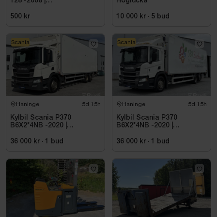
128 -2008 |
Höglucka
Reparationsobjekt
500 kr
10 000 kr
·
5
bud
Scania
Scania
Haninge
5d 15h
Haninge
5d 15h
Kylbil Scania P370
Kylbil Scania P370
B6X2*4NB -2020 |
B6X2*4NB -2020 |
Hultsteins
Hultsteins
36 000 kr
·
1
bud
36 000 kr
·
1
bud