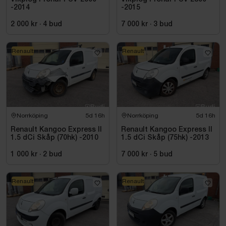
-2014
-2015
2 000 kr
·
4
bud
7 000 kr
·
3
bud
Renault
Renault
Norrköping
5d 16h
Norrköping
5d 16h
Renault Kangoo Express II
Renault Kangoo Express II
1.5 dCi Skåp (70hk) -2010
1.5 dCi Skåp (75hk) -2013
1 000 kr
·
2
bud
7 000 kr
·
5
bud
Renault
Renault