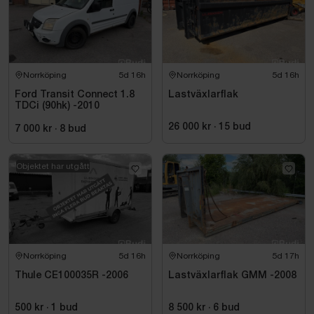
Norrköping
5d 16h
Norrköping
5d 16h
Ford Transit Connect 1.8
Lastväxlarflak
TDCi (90hk) -2010
26 000 kr
·
15
bud
7 000 kr
·
8
bud
Objektet har utgått
Norrköping
5d 16h
Norrköping
5d 17h
Thule CE100035R -2006
Lastväxlarflak GMM -2008
500 kr
·
1
bud
8 500 kr
·
6
bud