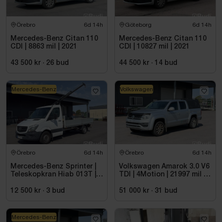
Örebro
6d 14h
Göteborg
6d 14h
Mercedes-Benz Citan 110
Mercedes-Benz Citan 110
CDI | 8863 mil | 2021
CDI | 10827 mil | 2021
43 500 kr
·
26
bud
44 500 kr
·
14
bud
Mercedes-Benz
Volkswagen
Örebro
6d 14h
Örebro
6d 14h
Mercedes-Benz Sprinter |
Volkswagen Amarok 3.0 V6
Teleskopkran Hiab 013T |
TDI | 4Motion | 21997 mil |
2015
2017 - Reparationsobjekt
12 500 kr
·
3
bud
51 000 kr
·
31
bud
Mercedes-Benz