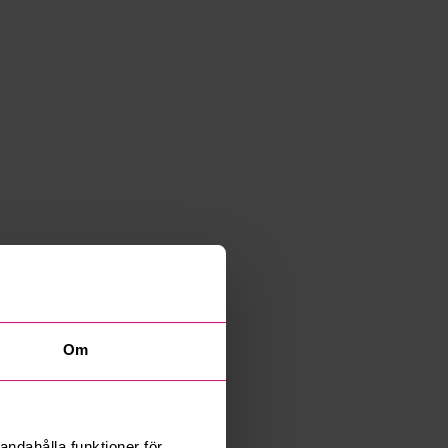
Om
andahålla funktioner för