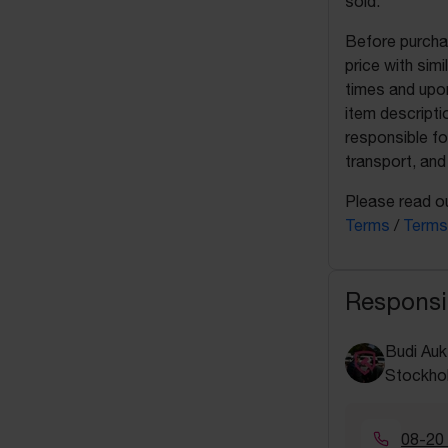
sold.
Before purchas
price with sim
times and upon
item descripti
responsible fo
transport, and
Please read ou
Terms
/
Terms
Responsi
Budi Auk
Stockho
08-20