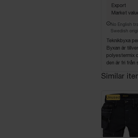
Export
Market valu
No English tra
Swedish origi
Teknikbyxa per
Byxan är tillve
polyestermix o
den är fri från
Similar it
Unused