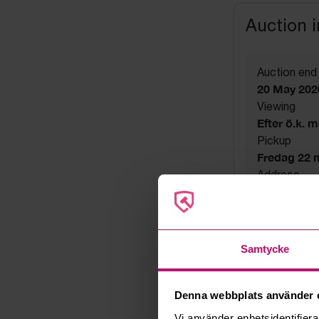
Auction 
Auction end
20 May 202
Viewing
Efter ö.k. 
Pickup
Fredag 22 ma
Address
Linta Gård
Export
Not allowe
Seller
Samtycke
Company
Denna webbplats använder 
Vi använder enhetsidentifierar