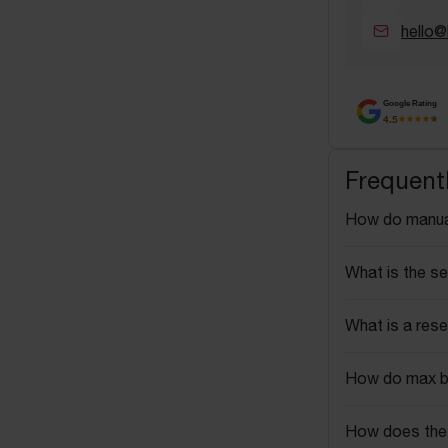
hello@
Google Rating
4.5
Frequent
How do manua
What is the se
What is a rese
How do max b
How does the 