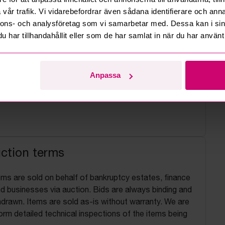
vår trafik. Vi vidarebefordrar även sådana identifierare och anna
nnons- och analysföretag som vi samarbetar med. Dessa kan i sin
har tillhandahållit eller som de har samlat in när du har använt 
Anpassa
uction terms
ems are sold on behalf of bankruptcy estates, finance
 businesses via auction. Bids are always binding and
drawn. Items are sold as-is without warranty. We are
orm detailed technical inspections of the items being