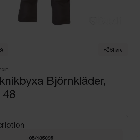
3)
Share
holm
eknikbyxa Björnkläder,
. 48
ription
35/135095