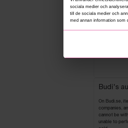
sociala medier och analysera 
till de sociala medier och a
med annan information som du 
Budi's a
On Budi.se, it
companies, and
cannot be with
unable to perf