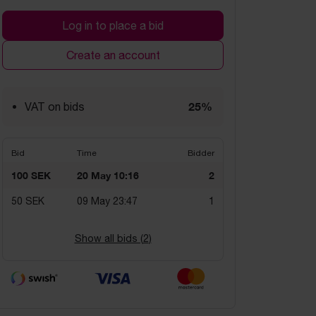
Log in to place a bid
Create an account
25%
VAT on bids
Bid
Time
Bidder
100 SEK
20 May 10:16
2
50 SEK
09 May 23:47
1
Show all bids (
2
)