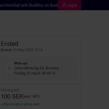
Auctions
Sell with Budi
Buy on Budi
Log in
rch
Log in
Ended
Ended:
20 May 2026 10:19
Pick-up:
Linta Gårdsväg 5A, Bromma
Fredag 22 maj kl. 08 till 13
Winning bid
100 SEK
(excl. VAT)
Reservation price met