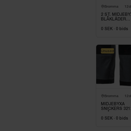
Bromma
12d
2 ST. MIDJEB
BLÅKLÄDER
1990-1141
MARINBLÅ/SV
0 SEK
·
0
bids
STL C44
Unused
Bromma
12d
MIDJEBYXA
SNICKERS 321
GRÅ\/SV,
DURATWILL HF
0 SEK
·
0
bids
STL 108