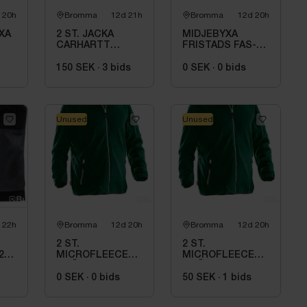
 20h
Bromma
12d 21h
Bromma
12d 20h
YXA
2 ST. JACKA
MIDJEBYXA
CARHARTT
FRISTADS FAS-
BRUN. STL 2XL
255K 14,
ART.
MÖRKBLÅ. STL
150 SEK
·
3
bids
0 SEK
·
0
bids
C148
Unused
Unused
 22h
Bromma
12d 20h
Bromma
12d 20h
2 ST.
2 ST.
2
MICROFLEECEJACKA
MICROFLEECEJACKA
GRÖN JOBMAN
GRÖN JOBMAN
.
WORKWEAR. STL
WORKWEAR. STL
0 SEK
·
0
bids
50 SEK
·
1
bids
M
(L)