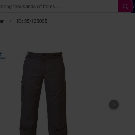
Sea
ar
ID: 35/135095
Next