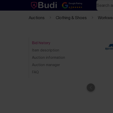
Skip to content
Text-based (markdown) version of this page
Search
Google Rating
4.5
Auctions
Clothing & Shoes
Workwe
Bid history
Item description
Auction information
Auction manager
FAQ
Previous