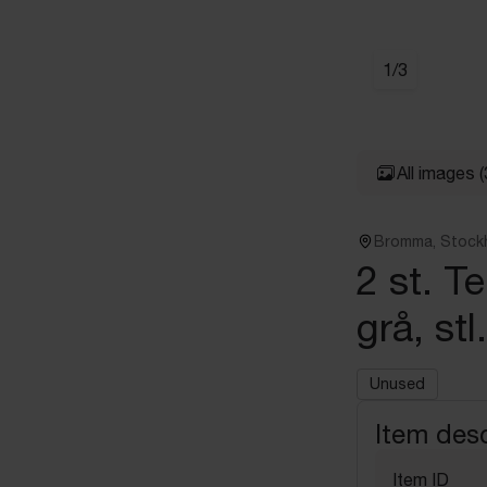
1
/
3
All images
(
Bromma, Stock
2 st. T
grå, stl
Unused
Item desc
Item ID