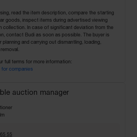
ing, read the item description, compare the starting
ilar goods, inspect items during advertised viewing
 collection. In case of significant deviation from the
on, contact Budi as soon as possible. The buyer is
r planning and carrying out dismantling, loading,
 removal.
r full terms for more information:
 for companies
ble auction manager
tioner
lm
 65 55