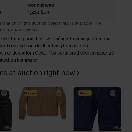
Not allowed
1,250 SEK
e
nslation of this auction object info is available. The
nal is shown below.
fekt för dig som behöver många förvaringsalternativ.
rkad i en mjuk och lätthanterlig bomull- och
ch är dessutom Oeko-Tex certifierad vilket innebär att
 skadliga kemikalier.
ems at auction right now
Unused
Unused