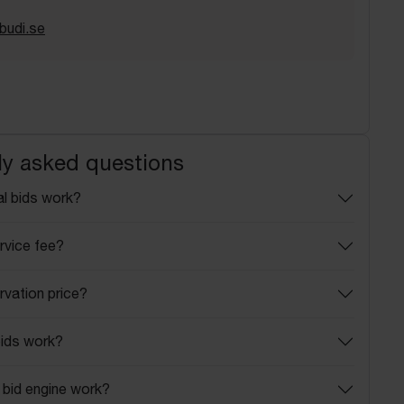
budi.se
ly asked questions
l bids work?
rvice fee?
rvation price?
ids work?
bid engine work?