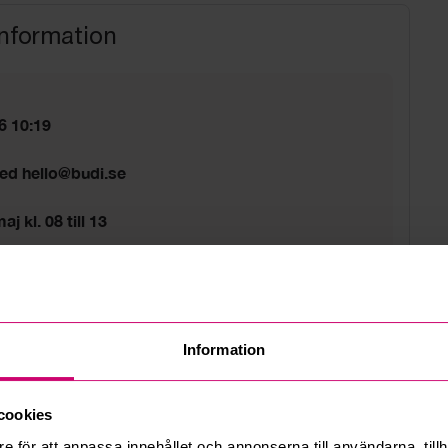
information
6 10:19
med hello@budi.se
j kl. 08 till 13
sväg 5A, Bromma
d
Information
cookies
e för att anpassa innehållet och annonserna till användarna, tillh