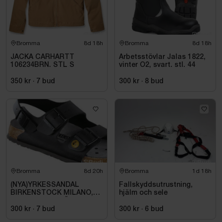
Bromma
8d 18h
Bromma
8d 18h
JACKA CARHARTT
Arbetsstövlar Jalas 1822,
106234BRN. STL S
vinter O2, svart. stl. 44
350 kr
·
7
bud
300 kr
·
8
bud
Bromma
8d 20h
Bromma
1d 18h
(NYA)YRKESSANDAL
Fallskyddsutrustning,
BIRKENSTOCK MILANO,
hjälm och sele
ESD NORMAL LÄST
SVART. STL 42
300 kr
·
7
bud
300 kr
·
6
bud