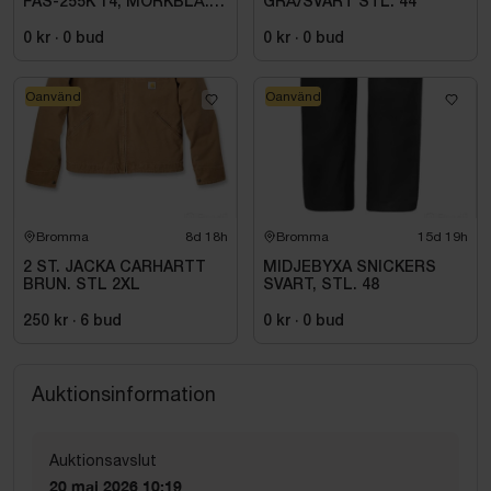
FAS-255K 14, MÖRKBLÅ.
GRÅ/SVART STL. 44
STL C148
0 kr
·
0
bud
0 kr
·
0
bud
Oanvänd
Oanvänd
Bromma
8d 18h
Bromma
15d 19h
2 ST. JACKA CARHARTT
MIDJEBYXA SNICKERS
BRUN. STL 2XL
SVART, STL. 48
250 kr
·
6
bud
0 kr
·
0
bud
Auktionsinformation
Auktionsavslut
20 maj 2026 10:19