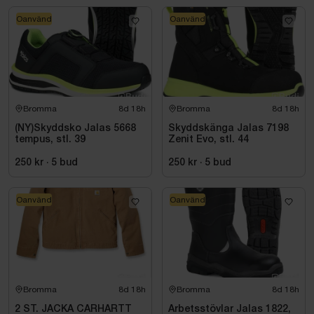
Oanvänd
Oanvänd
Bromma
8d 18h
Bromma
8d 18h
(NY)Skyddsko Jalas 5668
Skyddskänga Jalas 7198
tempus, stl. 39
Zenit Evo, stl. 44
250 kr
·
5
bud
250 kr
·
5
bud
Oanvänd
Oanvänd
Bromma
8d 18h
Bromma
8d 18h
2 ST. JACKA CARHARTT
Arbetsstövlar Jalas 1822,