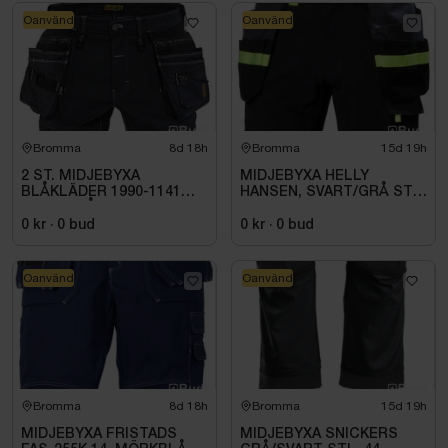
Oanvänd
Oanvänd
Bromma
8d 18h
Bromma
15d 19h
2 ST. MIDJEBYXA
MIDJEBYXA HELLY
BLÅKLÄDER 1990-1141
HANSEN, SVART/GRÅ STL.
MARINBLÅ/SVART. STL
C58
C44
0 kr
·
0
bud
0 kr
·
0
bud
Oanvänd
Oanvänd
Bromma
8d 18h
Bromma
15d 19h
MIDJEBYXA FRISTADS
MIDJEBYXA SNICKERS