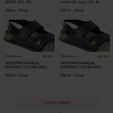
BRUN. STL 2XL
vinter O2, svart. stl. 45
250 kr
·
6
bud
200 kr
·
4
bud
Bromma
8d 20h
Bromma
8d 20h
(NYA)YRKESSANDAL
(NYA)YRKESSANDAL
BIRKENSTOCK MILANO,
BIRKENSTOCK MILANO,
ESD NORMAL LÄST
ESD NORMAL LÄST
SVART. STL 42
SVART. STL 42
200 kr
·
5
bud
200 kr
·
4
bud
Visa fler objekt