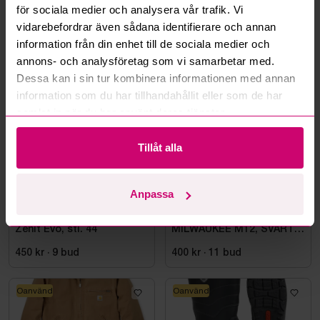
Läs fler frågor och svar
för sociala medier och analysera vår trafik. Vi
vidarebefordrar även sådana identifierare och annan
information från din enhet till de sociala medier och
Mer från samma kategori
annons- och analysföretag som vi samarbetar med.
Dessa kan i sin tur kombinera informationen med annan
information som du har tillhandahållit eller som de har
Oanvänd
Oanvänd
samlat in när du har använt deras tjänster.
Tillåt alla
Anpassa
Bromma
8d 18h
Bromma
8d 20h
Skyddskänga Jalas 7198
VÄRMEHUVJACKA
Zenit Evo, stl. 44
MILWAUKEE M12, SVART
HHBL4-0. STL M
450 kr
·
9
bud
400 kr
·
11
bud
Oanvänd
Oanvänd