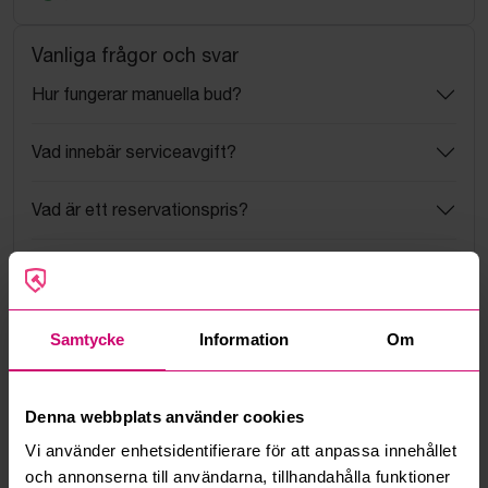
Vanliga frågor och svar
Hur fungerar manuella bud?
Vad innebär serviceavgift?
Vad är ett reservationspris?
Hur fungerar maxbud?
Hur fungerar budmotorn?
Samtycke
Information
Om
Kan jag ångra ett bud?
Denna webbplats använder cookies
Kan ni frakta mina vunna objekt?
Vi använder enhetsidentifierare för att anpassa innehållet
och annonserna till användarna, tillhandahålla funktioner