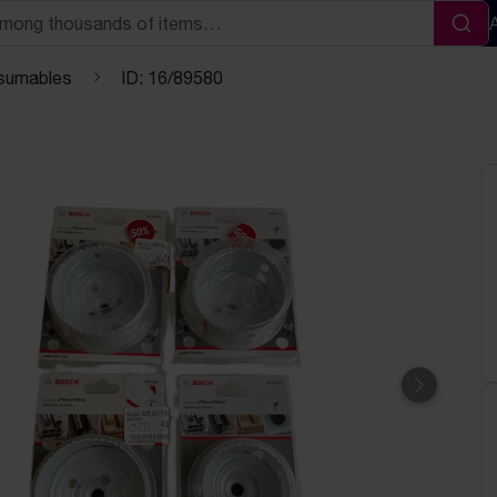
Sea
sumables
ID: 16/89580
Next