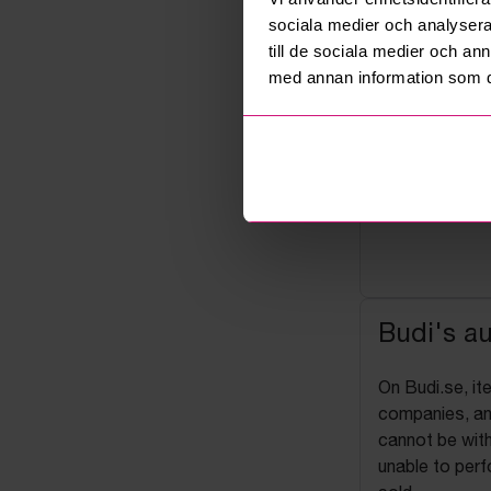
sociala medier och analysera 
till de sociala medier och a
med annan information som du 
Budi's a
On Budi.se, it
companies, and
cannot be with
unable to perf