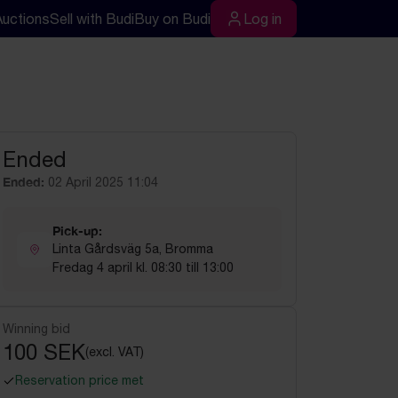
Auctions
Sell with Budi
Buy on Budi
Log in
rch
Log in
Ended
Ended:
02 April 2025 11:04
Pick-up:
Linta Gårdsväg 5a, Bromma
Fredag 4 april kl. 08:30 till 13:00
Winning bid
100 SEK
(excl. VAT)
Reservation price met