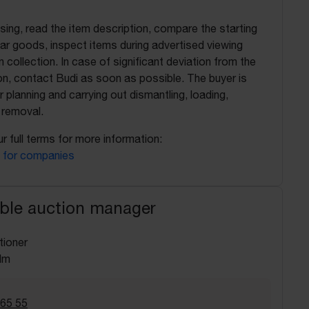
ing, read the item description, compare the starting
ilar goods, inspect items during advertised viewing
 collection. In case of significant deviation from the
on, contact Budi as soon as possible. The buyer is
r planning and carrying out dismantling, loading,
 removal.
r full terms for more information:
 for companies
ble auction manager
tioner
lm
 65 55