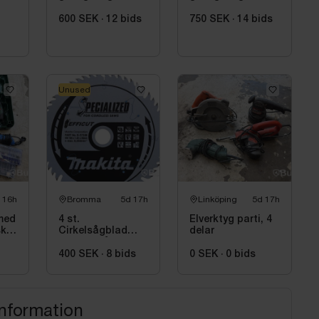
ock
Bosch, GCM 8
Makita, LS0815FL
00
SJL inkl. stativ
inkl. stativ med
600 SEK
·
12
bids
750 SEK
·
14
bids
Bosch, GTA 2600
sidostöd Bosch,
GTA 2600
Unused
 16h
Bromma
5d 17h
Linköping
5d 17h
med
4 st.
Elverktyg parti, 4
ska
Cirkelsågblad
delar
Makita Sågklinga
400 SEK
·
8
bids
0 SEK
·
0
bids
information