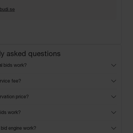
budi.se
ly asked questions
l bids work?
rvice fee?
rvation price?
ids work?
bid engine work?