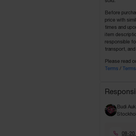
sold.
Before purchas
price with sim
times and upon
item descripti
responsible fo
transport, and
Please read ou
Terms
/
Terms
Responsi
Budi Auk
Stockho
08-20