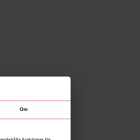
Om
andahålla funktioner för