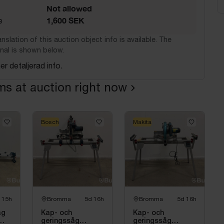
Not allowed
1,600 SEK
e
nslation of this auction object info is available. The
nal is shown below.
er detaljerad info.
ems at auction right now
Bosch
Makita
 15h
Bromma
5d 16h
Bromma
5d 16h
åg
Kap- och
Kap- och
geringssåg
geringssåg