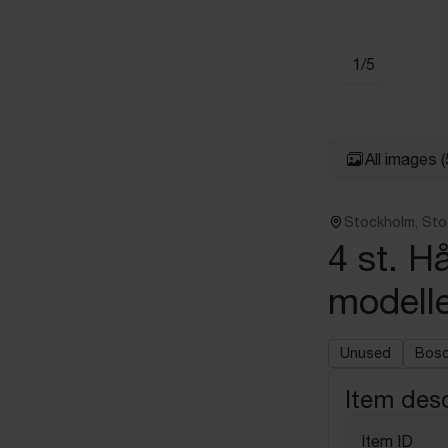
1
/
5
All images
(
Stockholm, St
4 st. H
modell
Unused
Bos
Item desc
Item ID