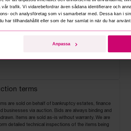
vår trafik. Vi vidarebefordrar även sådana identifierare och anna
nnons- och analysföretag som vi samarbetar med. Dessa kan i sin
har tillhandahållit eller som de har samlat in när du har använt 
Anpassa
uction terms
ems are sold on behalf of bankruptcy estates, finance
 businesses via auction. Bids are always binding and
drawn. Items are sold as-is without warranty. We are
orm detailed technical inspections of the items being