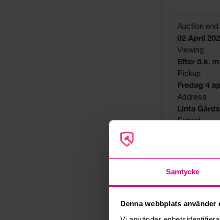
Auction end
02 April 20
Viewing
Efter ö.k. 
Pickup
Fredag 4 apri
Address
Linta Gård
Export
Not allowe
Other
Endast utsat
Seller
Samtycke
Company
Denna webbplats använder 
Vi använder enhetsidentifierar