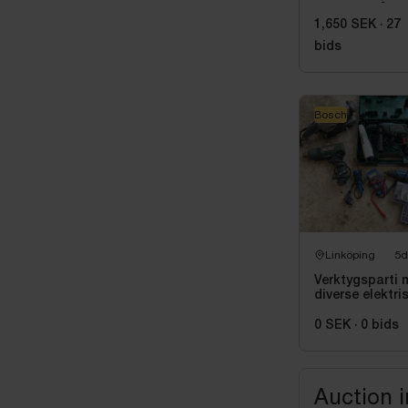
SJL inkl. sågb
Bosch, GTA 25
1,650 SEK
·
27
bids
Bosch
Linköping
5d
Verktygsparti 
diverse elektri
maskiner, bl.a.
Bosch
0 SEK
·
0
bids
Auction 