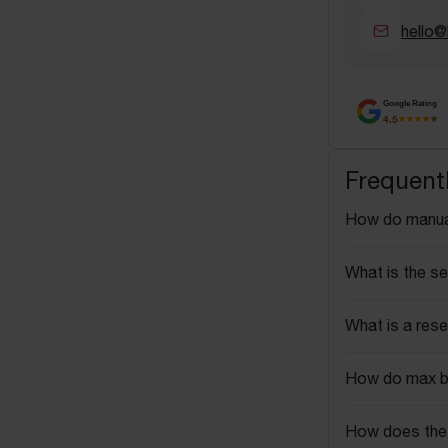
hello@
Google Rating
4.5
Frequent
How do manua
What is the se
What is a rese
How do max b
How does the 