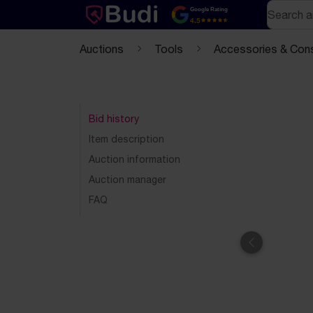
Skip to content
Text-based (markdown) version of this page
Search
Google Rating
4.5
Auctions
Tools
Accessories & Con
Bid history
Item description
Auction information
Auction manager
FAQ
Previous