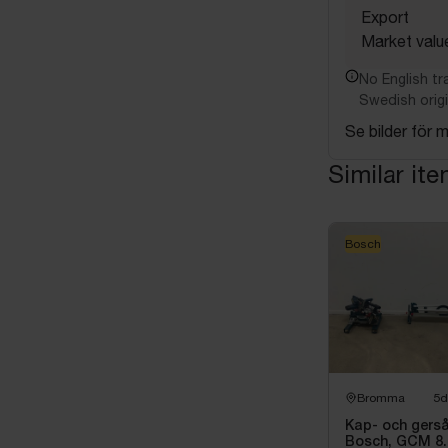
Export
Market valu
No English tra
Swedish origi
Se bilder för m
Similar it
Bosch
Bromma
5d
Kap- och gers
Bosch, GCM 8