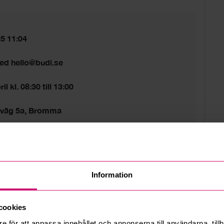
25 11:04
med hello@budi.se
l kl. 08:30 till 13:00
sväg 5a, Bromma
d
ta tider gäller.
Information
cookies
e för att anpassa innehållet och annonserna till användarna, tillh