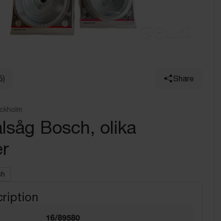
5)
Share
ockholm
ålsåg Bosch, olika
er
ch
ription
16/89580