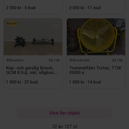
22/8, -2015
2 350 kr
·
5
bud
2 050 kr
·
11
bud
Bosch
Bromma
5d 14h
Stockholm
3d 15h
Kap- och gersåg Bosch,
Trummelfläkt Trotec, TTW
GCM 8 SJL inkl. sågbock
25000 s
Bosch, GTA 2500
1 650 kr
·
27
bud
1 650 kr
·
14
bud
Visa fler objekt
12 av 127 st