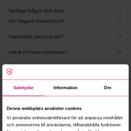
Vanliga frågor och svar
Hur fungerar manuella bud?
Vad innebär serviceavgift?
Vad är ett reservationspris?
Hur fungerar maxbud?
Hur fungerar budmotorn?
Samtycke
Information
Om
Kan jag ångra ett bud?
Denna webbplats använder cookies
Kan ni frakta mina vunna objekt?
Vi använder enhetsidentifierare för att anpassa innehållet
och annonserna till användarna, tillhandahålla funktioner
Läs fler frågor och svar