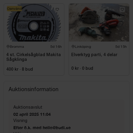
Oanvänd
Bromma
5d 16h
Linköping
5d 15h
4 st. Cirkelsågblad Makita
Elverktyg parti, 4 delar
Sågklinga
0 kr
·
0
bud
400 kr
·
8
bud
Auktionsinformation
Auktionsavslut
02 april 2025 11:04
Visning
Efter ö.k. med hello@budi.se