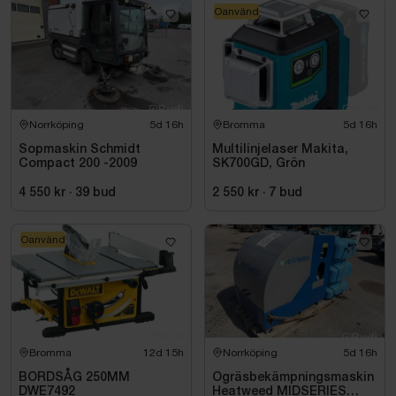
Oanvänd
Norrköping
5d 16h
Bromma
5d 16h
Sopmaskin Schmidt
Multilinjelaser Makita,
Compact 200 -2009
SK700GD, Grön
4 550 kr
·
39
bud
2 550 kr
·
7
bud
Oanvänd
Bromma
12d 15h
Norrköping
5d 16h
BORDSÅG 250MM
Ogräsbekämpningsmaskin
DWE7492
Heatweed MIDSERIES