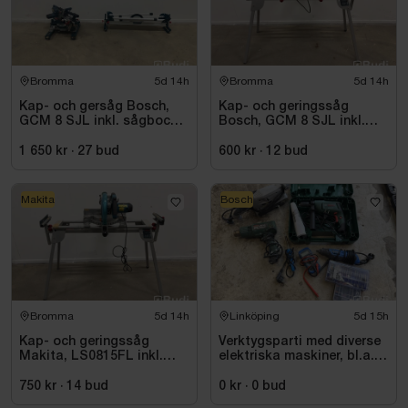
Bromma
5d 14h
Bromma
5d 14h
Kap- och gersåg Bosch,
Kap- och geringssåg
GCM 8 SJL inkl. sågbock
Bosch, GCM 8 SJL inkl.
Bosch, GTA 2500
stativ Bosch, GTA 2600
1 650 kr
·
27
bud
600 kr
·
12
bud
Makita
Bosch
Bromma
5d 14h
Linköping
5d 15h
Kap- och geringssåg
Verktygsparti med diverse
Makita, LS0815FL inkl.
elektriska maskiner, bl.a.
stativ med sidostöd
Bosch
Bosch, GTA 2600
750 kr
·
14
bud
0 kr
·
0
bud