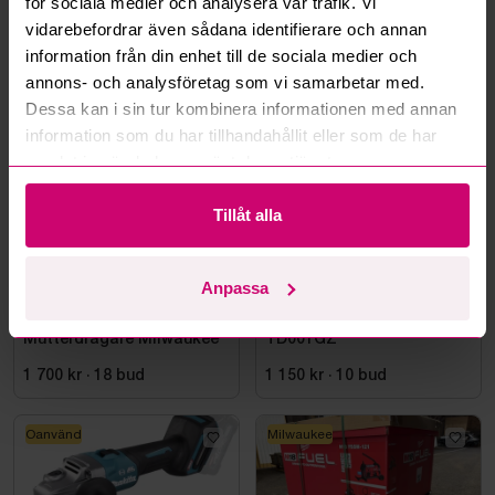
för sociala medier och analysera vår trafik. Vi
vidarebefordrar även sådana identifierare och annan
information från din enhet till de sociala medier och
Mer från samma kategori
annons- och analysföretag som vi samarbetar med.
Dessa kan i sin tur kombinera informationen med annan
information som du har tillhandahållit eller som de har
Milwaukee
Oanvänd
samlat in när du har använt deras tjänster.
Tillåt alla
Anpassa
Bromma
12d 14h
Bromma
5d 16h
Cirkelsåg och
Slagskruvdragare Makita,
Mutterdragare Milwaukee
TD001GZ
1 700 kr
·
18
bud
1 150 kr
·
10
bud
Oanvänd
Milwaukee