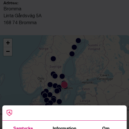
Adress:
Bromma
Linta Gårdsväg 5A
168 74 Bromma
+
−
Samtycke
Information
Om