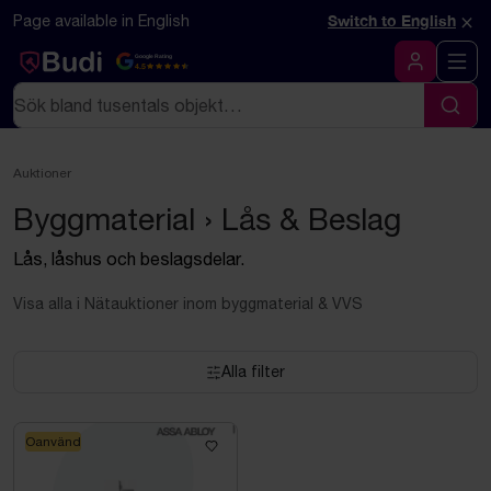
Hoppa till innehåll
Textbaserad (markdown) version av denna sida
×
Page available in English
Switch to English
Google Rating
4.5
Logga in
Sök
Sök
Auktioner
Byggmaterial › Lås & Beslag
Lås, låshus och beslagsdelar.
Visa alla i Nätauktioner inom byggmaterial & VVS
Alla filter
Oanvänd