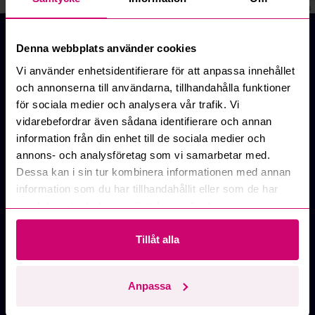
Leaflet
|
©
OpenStreetMap
contributors
Köp byggmaterial på auktion online
Denna webbplats använder cookies
På Budi.se kan du köpa byggmaterial och VVS-
produkter på auktion till riktigt konkurrenskraftiga
Vi använder enhetsidentifierare för att anpassa innehållet
priser. I kategorin Byggmaterial & VVS hittar du ett
och annonserna till användarna, tillhandahålla funktioner
brett sortiment för både renovering, nybyggnation och
för sociala medier och analysera vår trafik. Vi
professionella projekt.
vidarebefordrar även sådana identifierare och annan
information från din enhet till de sociala medier och
Vi erbjuder bland annat innerdörrar för renovering och
annons- och analysföretag som vi samarbetar med.
nybyggnation, byggskivor som MDF, plywood och
Dessa kan i sin tur kombinera informationen med annan
gips, samt paneler och lister för väggar och tak. Här
information som du har tillhandahållit eller som de har
finns även lås, låshus och beslag, elkomponenter och
samlat in när du har använt deras tjänster.
armaturer för inomhusbruk samt rörsystem och VA-
delar för mark och bygg.
Tillåt alla
För kök och badrum hittar du blandare, duschsystem,
Anpassa
badrumsdetaljer, VVS-delar samt WC och
avloppskomponenter. Utöver detta erbjuder vi även