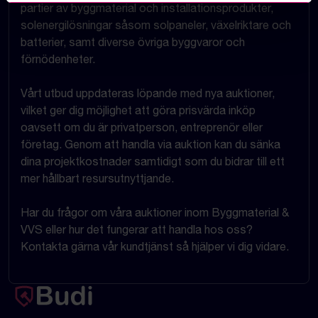
partier av byggmaterial och installationsprodukter,
solenergilösningar såsom solpaneler, växelriktare och
batterier, samt diverse övriga byggvaror och
förnödenheter.
Vårt utbud uppdateras löpande med nya auktioner,
vilket ger dig möjlighet att göra prisvärda inköp
oavsett om du är privatperson, entreprenör eller
företag. Genom att handla via auktion kan du sänka
dina projektkostnader samtidigt som du bidrar till ett
mer hållbart resursutnyttjande.
Har du frågor om våra auktioner inom Byggmaterial &
VVS eller hur det fungerar att handla hos oss?
Kontakta gärna vår kundtjänst så hjälper vi dig vidare.