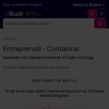
Hoppa till innehåll
Textbaserad (markdown) version av denna sida
×
Page available in English
Switch to English
Google Rating
4.5
Logga in
Sök
Sök
Auktioner
Entreprenad › Containrar
Isolerade och standardcontainrar för lager och bygg.
Visa alla i Nätauktioner inom entreprenad
Inga objekt här just nu.
Vi har tyvärr inga objekt i denna kategori just nu. Utforska
andra kategorier.