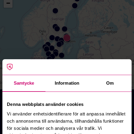
−
Samtycke
Information
Om
Leaflet
|
©
OpenStreetMap
contributors
Auktioner inom entreprenad online
Denna webbplats använder cookies
På Budi.se hittar du prisvärda auktioner med allt du
behöver inom entreprenad. Komplettera din
Vi använder enhetsidentifierare för att anpassa innehållet
verksamhet med ny utrustning till bra priser. Det
och annonserna till användarna, tillhandahålla funktioner
kommer ständigt nya auktioner med objekt från olika
för sociala medier och analysera vår trafik. Vi