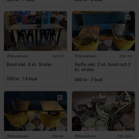
550 kr
·
7
bud
550 kr
·
8
bud
Stockholm
3d 21h
Stockholm
23h 7m
Bord inkl. 8 st. Stolar
Soffa inkl. 2 st. bord och 2
st. stolar
550 kr
·
14
bud
500 kr
·
7
bud
Stockholm
23h 6m
Stockholm
23h 22m