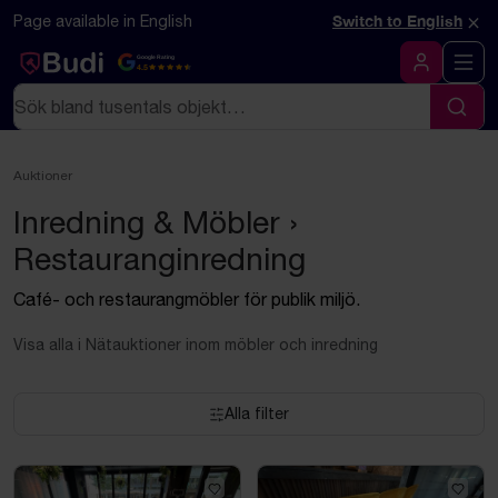
Hoppa till innehåll
Textbaserad (markdown) version av denna sida
×
Page available in English
Switch to English
Google Rating
4.5
Logga in
Sök
Sök
Auktioner
Inredning & Möbler ›
Restauranginredning
Café- och restaurangmöbler för publik miljö.
Visa alla i Nätauktioner inom möbler och inredning
Alla filter