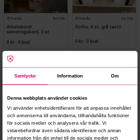
Tranås
6d 23h
Tranås
6d 23h
Arbetsbord/
Soffor, 6 st, grå textil
serveringsbord, 3 st
0 kr
·
0
bud
0 kr
·
0
bud
Samtycke
Information
Om
Denna webbplats använder cookies
Tranås
6d 23h
Vi använder enhetsidentifierare för att anpassa innehållet
Stolar, ek, 42 st
och annonserna till användarna, tillhandahålla funktioner
för sociala medier och analysera vår trafik. Vi
0 kr
·
0
bud
vidarebefordrar även sådana identifierare och annan
information från din enhet till de sociala medier och