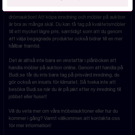
med bra stolar, bord, skrivbord och mycket mer. Se
därför till att hålla dig uppdaterad så du inte missar din
drömauktion! Att köpa inredning och möbler på auktion
är bra av många skäl. Du kan få tag på kvalitetsmöbler
till ett mycket lägre pris, samtidigt som att du genom
att välja begagnade produkter också bidrar till en mer
hållbar framtid.
Det är alltså inte bara en vinstaffär i plånboken att
handla möbler på auktion online. Genom att handla på
Budi.se får du inte bara tag på prisvärd inredning, du
gör också en insats för klimatet. Så tveka inte att
besöka Budi.se när du är på jakt efter ny inredning till
jobbet eller huset!
Vill du veta mer om våra möbelauktioner eller hur du
kommer i gång? Varmt välkommen att kontakta oss
för mer information!