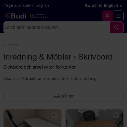
Hoppa till innehåll
Textbaserad (markdown) version av denna sida
×
Page available in English
Switch to English
Google Rating
4.5
Logga in
Sök
Sök
Auktioner
Inredning & Möbler › Skrivbord
Skrivbord och arbetsytor för kontor.
Visa alla i Nätauktioner inom möbler och inredning
Alla filter