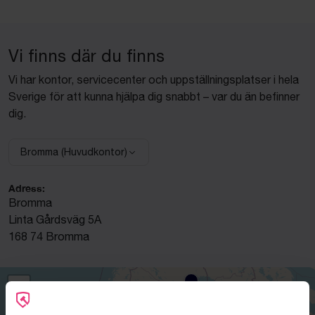
Vi finns där du finns
Vi har kontor, servicecenter och uppställningsplatser i hela
Sverige för att kunna hjälpa dig snabbt – var du än befinner
dig.
Bromma (Huvudkontor)
Välj anläggning:
Adress:
Bromma
Linta Gårdsväg 5A
168 74 Bromma
+
−