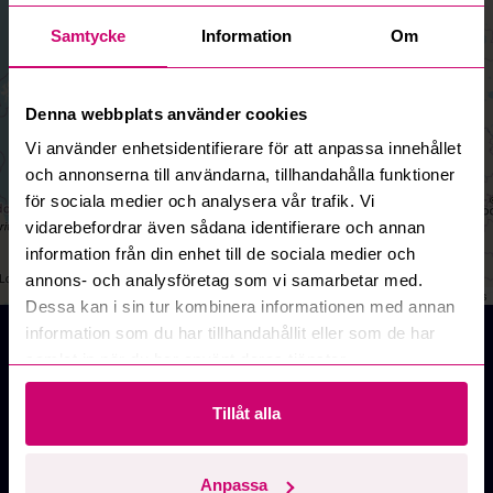
Samtycke
Information
Om
Denna webbplats använder cookies
Vi använder enhetsidentifierare för att anpassa innehållet
och annonserna till användarna, tillhandahålla funktioner
för sociala medier och analysera vår trafik. Vi
vidarebefordrar även sådana identifierare och annan
information från din enhet till de sociala medier och
annons- och analysföretag som vi samarbetar med.
Leaflet
|
©
OpenStreetMap
contributors
Dessa kan i sin tur kombinera informationen med annan
information som du har tillhandahållit eller som de har
Möbler och inredning på auktion
samlat in när du har använt deras tjänster.
online
Ta chansen att köpa möbler och inredning på auktion
Tillåt alla
till bra priser på Budi.se! Oavsett om du behöver inreda
kontoret eller hemmet har vi det du söker. Vår
plattform uppdateras hela tiden med nya auktioner
Anpassa