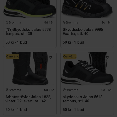
Bromma
9d 18h
Bromma
9d 18h
(NY)Skyddsko Jalas 5668
Skyddssko Jalas 9995
tempus, stl. 39
Exalter, stl. 40
50 kr
·
1
bud
50 kr
·
1
bud
Oanvänd
Oanvänd
Bromma
9d 18h
Bromma
9d 18h
Arbetsstövlar Jalas 1822,
skyddssko Jalas 5618
vinter O2, svart. stl. 42
tempus, stl. 46
50 kr
·
1
bud
50 kr
·
1
bud