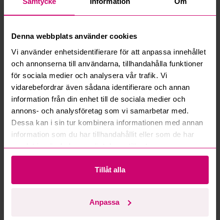
Samtycke
Information
Om
Bromma
9d 18h
Bromma
9d 18h
Skyddskänga Jalas 9988
Skyddskänga Jalas 9988
Denna webbplats använder cookies
Exalter, stl. 40
Exalter, stl. 40
Vi använder enhetsidentifierare för att anpassa innehållet
0 kr
·
0
bud
0 kr
·
0
bud
och annonserna till användarna, tillhandahålla funktioner
för sociala medier och analysera vår trafik. Vi
Oanvänd
Oanvänd
vidarebefordrar även sådana identifierare och annan
information från din enhet till de sociala medier och
annons- och analysföretag som vi samarbetar med.
Dessa kan i sin tur kombinera informationen med annan
information som du har tillhandahållit eller som de har
Bromma
9d 18h
Bromma
9d 18h
samlat in när du har använt deras tjänster.
Skyddskänga Jalas 9988
Skyddskänga Jalas 9988
Exalter, stl. 39
Exalter, stl. 38
Tillåt alla
0 kr
·
0
bud
0 kr
·
0
bud
Anpassa
Oanvänd
Oanvänd