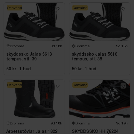
Oanvänd
Oanvänd
Bromma
9d 18h
Bromma
9d 18h
skyddssko Jalas 5618
skyddssko Jalas 5618
tempus, stl. 39
tempus, stl. 38
50 kr
·
1
bud
50 kr
·
1
bud
Oanvänd
Oanvänd
Bromma
9d 18h
Bromma
9d 19h
Arbetsstövlar Jalas 1822,
SKYDDSSKO HH 78224