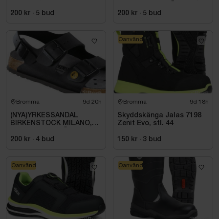
ESD NORMAL LÄST
SVART. STL 42
200 kr
·
5
bud
200 kr
·
5
bud
Oanvänd
Bromma
9d 20h
Bromma
9d 18h
(NYA)YRKESSANDAL
Skyddskänga Jalas 7198
BIRKENSTOCK MILANO,
Zenit Evo, stl. 44
ESD NORMAL LÄST
SVART. STL 42
200 kr
·
4
bud
150 kr
·
3
bud
Oanvänd
Oanvänd