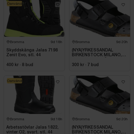
Oanvänd
Bromma
9d 18h
Bromma
9d 20h
Skyddskänga Jalas 7198
(NYA)YRKESSANDAL
Zenit Evo, stl. 44
BIRKENSTOCK MILANO,
ESD NORMAL LÄST
SVART. STL 42
400 kr
·
8
bud
300 kr
·
7
bud
Oanvänd
Bromma
9d 18h
Bromma
9d 20h
Arbetsstövlar Jalas 1822,
(NYA)YRKESSANDAL
vinter O2, svart. stl. 44
BIRKENSTOCK MILANO,