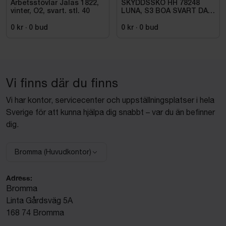
Arbetsstövlar Jalas 1822,
SKYDDSSKO HH 78248
vinter, O2, svart. stl. 40
LUNA, S3 BOA SVART DAM
STL. 38
0 kr
·
0
bud
0 kr
·
0
bud
Vi finns där du finns
Vi har kontor, servicecenter och uppställningsplatser i hela
Sverige för att kunna hjälpa dig snabbt – var du än befinner
dig.
Bromma (Huvudkontor)
Välj anläggning:
Adress:
Bromma
Linta Gårdsväg 5A
168 74 Bromma