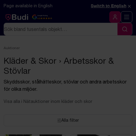
Hoppa till innehåll
Textbaserad (markdown) version av denna sida
×
Page available in English
Switch to English
Google Rating
4.5
Logga in
Sök
Sök
Auktioner
Kläder & Skor › Arbetsskor &
Stövlar
Skyddsskor, stålhätteskor, stövlar och andra arbetsskor
för olika miljöer.
Visa alla i Nätauktioner inom kläder och skor
Alla filter