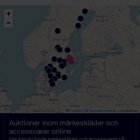
+
−
Leaflet
|
©
OpenStreetMap
contributors
Auktioner inom märkeskläder och
accessoarer online
Här kan du fynda märkeskläder och accessoarer på