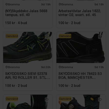
Bromma
9d 18h
Bromma
9d 18h
(NY)Skyddsko Jalas 5668
Arbetsstövlar Jalas 1822,
tempus, stl. 40
vinter O2, svart. stl. 45
150 kr
·
4
bud
100 kr
·
2
bud
Oanvänd
Oanvänd
Bromma
9d 20h
Bromma
9d 19h
SKYDDSSKO SIEVI 52378
SKYDDSSKO HH 78423 S3
AIR, R2 ROLLER S1. STL
BOA, MANCHESTER
43
SVART\/GRÅ STL. 45
100 kr
·
2
bud
100 kr
·
2
bud
Oanvänd
Oanvänd