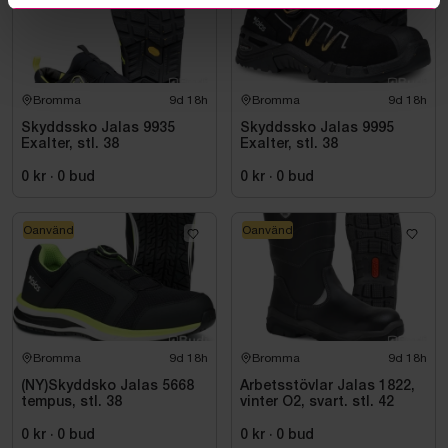
Bromma
9d 18h
Bromma
9d 18h
Skyddssko Jalas 9935
Skyddssko Jalas 9995
Exalter, stl. 38
Exalter, stl. 38
0 kr
·
0
bud
0 kr
·
0
bud
Oanvänd
Oanvänd
Bromma
9d 18h
Bromma
9d 18h
(NY)Skyddsko Jalas 5668
Arbetsstövlar Jalas 1822,
tempus, stl. 38
vinter O2, svart. stl. 42
0 kr
·
0
bud
0 kr
·
0
bud