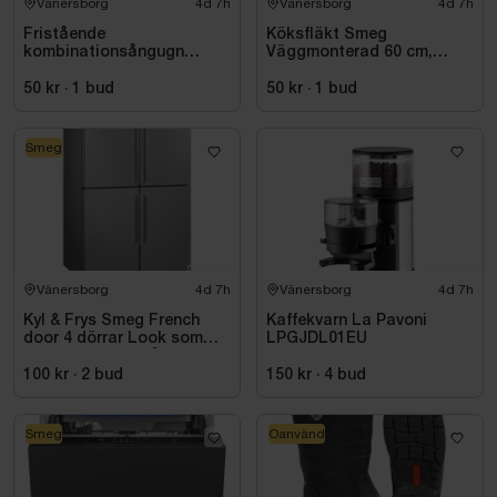
Vänersborg
4d 7h
Vänersborg
4d 7h
Fristående
Köksfläkt Smeg
kombinationsångugn
Väggmonterad 60 cm,
COF01BLEU Svart
Svart, Universal KV26N
Högblank 50's Style
50 kr
·
1
bud
50 kr
·
1
bud
Smeg
Vänersborg
4d 7h
Vänersborg
4d 7h
Kyl & Frys Smeg French
Kaffekvarn La Pavoni
door 4 dörrar Look som
LPGJDL01EU
liknar rostfritt stål
Universiell FQ60XDE
100 kr
·
2
bud
150 kr
·
4
bud
Smeg
Oanvänd