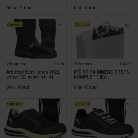
50 kr
·
1
bud
0 kr
·
0
bud
Oanvänd
Oanvänd
Bromma
10d 2h
Bromma
10d 2h
Arbetsstövlar Jalas 1822,
IFÖ SPIRA INNERCISTERN,
vinter O2, svart. stl. 41
KOMPLETT (EJ
SPOKNAPP)
0 kr
·
0
bud
0 kr
·
0
bud
Oanvänd
Oanvänd