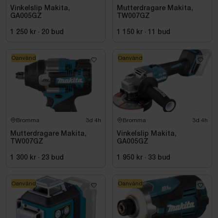
Vinkelslip Makita,
Mutterdragare Makita,
GA005GZ
TW007GZ
1 250 kr
·
20
bud
1 150 kr
·
11
bud
Oanvänd
Oanvänd
Bromma
3d 4h
Bromma
3d 4h
Mutterdragare Makita,
Vinkelslip Makita,
TW007GZ
GA005GZ
1 300 kr
·
23
bud
1 950 kr
·
33
bud
Oanvänd
Oanvänd