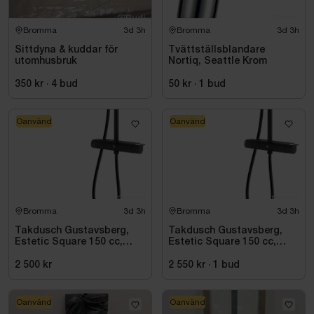
Bromma
3d 3h
Bromma
3d 3h
Sittdyna & kuddar för
Tvättställsblandare
utomhusbruk
Nortiq, Seattle Krom
350 kr
·
4
bud
50 kr
·
1
bud
Oanvänd
Oanvänd
Bromma
3d 3h
Bromma
3d 3h
Takdusch Gustavsberg,
Takdusch Gustavsberg,
Estetic Square 150 cc,
Estetic Square 150 cc,
mattsvart
mattsvart
2 500 kr
2 550 kr
·
1
bud
Oanvänd
Oanvänd