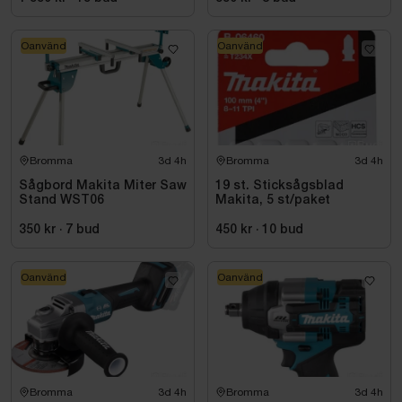
Oanvänd
Oanvänd
Bromma
3d 4h
Bromma
3d 4h
Sågbord Makita Miter Saw
19 st. Sticksågsblad
Stand WST06
Makita, 5 st/paket
350 kr
·
7
bud
450 kr
·
10
bud
Oanvänd
Oanvänd
Bromma
3d 4h
Bromma
3d 4h