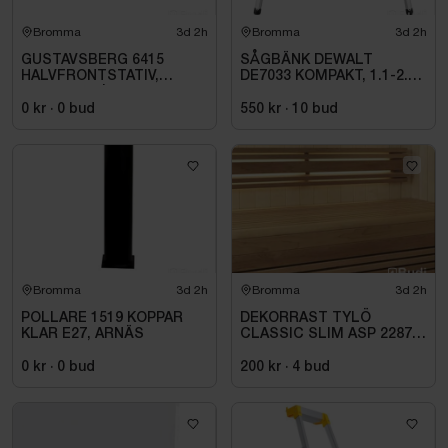
Bromma
3d 2h
Bromma
3d 2h
GUSTAVSBERG 6415
SÅGBÄNK DEWALT
HALVFRONTSTATIV,
DE7033 KOMPAKT, 1.1-2.5
150X70 CM |
M
GB2164150100
0 kr
·
0
bud
550 kr
·
10
bud
Bromma
3d 2h
Bromma
3d 2h
POLLARE 1519 KOPPAR
DEKORRAST TYLÖ
KLAR E27, ARNÄS
CLASSIC SLIM ASP 2287
MM -
0 kr
·
0
bud
200 kr
·
4
bud