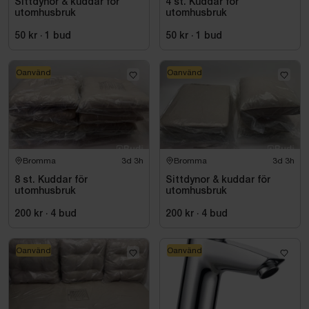
Sittdynor & kuddar för
4 st. Kuddar för
utomhusbruk
utomhusbruk
50 kr
·
1
bud
50 kr
·
1
bud
Oanvänd
Oanvänd
Bromma
3d 3h
Bromma
3d 3h
8 st. Kuddar för
Sittdynor & kuddar för
utomhusbruk
utomhusbruk
200 kr
·
4
bud
200 kr
·
4
bud
Oanvänd
Oanvänd