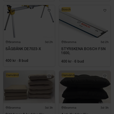
Bosch
Bromma
3d 2h
Bromma
3d 2h
SÅGBÄNK DE7023-X
STYRSKENA BOSCH FSN
1600,
400 kr
·
8
bud
400 kr
·
6
bud
Oanvänd
Oanvänd
Bromma
3d 3h
Bromma
3d 3h