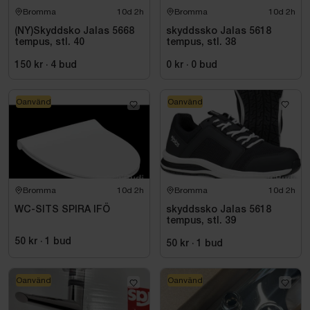
Bromma
10d 2h
Bromma
10d 2h
(NY)Skyddsko Jalas 5668
skyddssko Jalas 5618
tempus, stl. 40
tempus, stl. 38
150 kr
·
4
bud
0 kr
·
0
bud
Oanvänd
Oanvänd
Bromma
10d 2h
Bromma
10d 2h
WC-SITS SPIRA IFÖ
skyddssko Jalas 5618
tempus, stl. 39
50 kr
·
1
bud
50 kr
·
1
bud
Oanvänd
Oanvänd