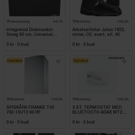
Vänersborg
4d 7h
Bromma
10d 2h
Integrerad Diskmaskin
Arbetsstövlar Jalas 1822,
Smeg 60 cm, Universal
vinter, O2, svart. stl. 40
STL362DQ
0 kr
·
0
bud
0 kr
·
0
bud
Oanvänd
Oanvänd
Bromma
10d 2h
Bromma
10d 2h
SPISKÅPA FRANKE T45
3 ST. TERMOSTAT MED
782-10\/12 60 RF
BLUETOOTH ADAX WT2
H4060V, 230/400V
0 kr
·
0
bud
0 kr
·
0
bud