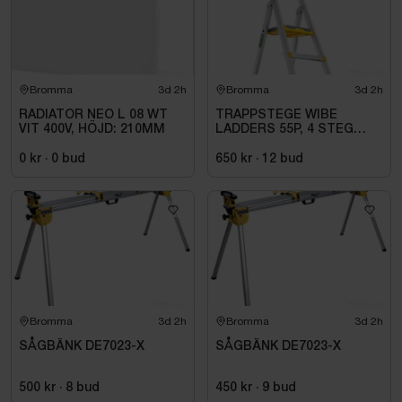
Bromma
3d 2h
Bromma
3d 2h
RADIATOR NEO L 08 WT
TRAPPSTEGE WIBE
VIT 400V, HÖJD: 210MM
LADDERS 55P, 4 STEG
735504
0 kr
·
0
bud
650 kr
·
12
bud
Bromma
3d 2h
Bromma
3d 2h
SÅGBÄNK DE7023-X
SÅGBÄNK DE7023-X
500 kr
·
8
bud
450 kr
·
9
bud