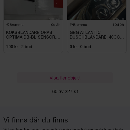
Bromma
10d 2h
Bromma
10d 2h
KÖKSBLANDARE ORAS
GBG ATLANTIC
OPTIMA DB-BL SENSOR,
DUSCHBLANDARE, 40CC,
AVST, TEMPDISPL,SENS,
ANSL DUSCH NER KROM
EL. AVST.2727F
100 kr
·
2
bud
0 kr
·
0
bud
Visa fler objekt
60 av 227 st
Vi finns där du finns
Vi har kontor, servicecenter och uppställningsplatser i hela