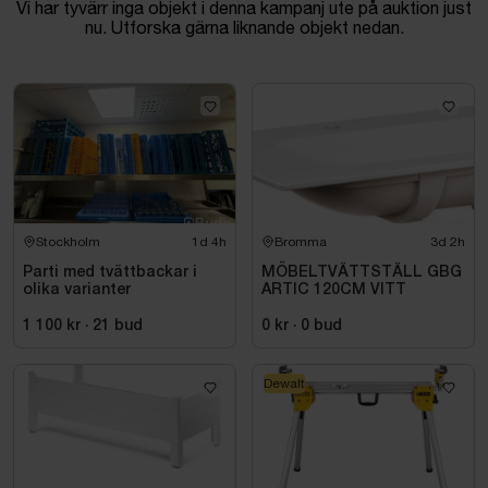
Vi har tyvärr inga objekt i denna kampanj ute på auktion just
nu. Utforska gärna liknande objekt nedan.
Stockholm
1d 4h
Bromma
3d 2h
Parti med tvättbackar i
MÖBELTVÄTTSTÄLL GBG
olika varianter
ARTIC 120CM VITT
1 100 kr
·
21
bud
0 kr
·
0
bud
Dewalt