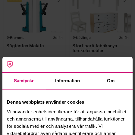
Bromma
3d 4h
Kävlinge
3d 5h
Sågfästen Makita
Stort parti fabriksnya
förskolemöbler
50 kr
·
1
bud
500 kr
·
1
bud
Mercedes-Benz
Samtycke
Information
Om
Denna webbplats använder cookies
Vi använder enhetsidentifierare för att anpassa innehållet
Smedjebacken
3d 7h
Smedjebacken
3d 7h
och annonserna till användarna, tillhandahålla funktioner
Mercedes-Benz SPRINTER
Saxlift JLG 4069LE | 14 m |
för sociala medier och analysera vår trafik. Vi
-2016 | DIESEL
Nya Batterier | Endast 475
vidarebefordrar även sådana identifierare och annan
h