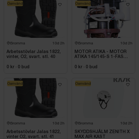
Oanvänd
Oanvänd
Bromma
10d 2h
Bromma
10d 2h
Arbetsstövlar Jalas 1822,
MOTOR ATIKA - MOTOR
vinter, O2, svart. stl. 40
ATIKA 145/145-S 1-FAS
0,70KW 375546
0 kr
·
0
bud
0 kr
·
0
bud
Oanvänd
Oanvänd
Bromma
10d 2h
Bromma
10d 2h
Arbetsstövlar Jalas 1822,
SKYDDSHJÄLM ZENITH X
vinter O2, svart. stl. 41
MAX AIR KAST