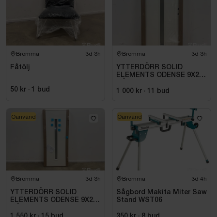
Bromma
3d 3h
Bromma
3d 3h
Fåtölj
YTTERDÖRR SOLID
ELEMENTS ODENSE 9X21
HÖGER VIT
50 kr
·
1
bud
1 000 kr
·
11
bud
Oanvänd
Oanvänd
Bromma
3d 3h
Bromma
3d 4h
YTTERDÖRR SOLID
Sågbord Makita Miter Saw
ELEMENTS ODENSE 9X20
Stand WST06
HÖGER VIT
1 550 kr
·
15
bud
350 kr
·
8
bud