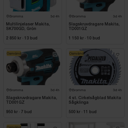
Bromma
3d 4h
Bromma
3d 4h
Multilinjelaser Makita,
Slagskruvdragare Makita,
SK700GD, Grön
TD001GZ
2 850 kr
·
13
bud
1 150 kr
·
10
bud
Oanvänd
Oanvänd
Bromma
3d 4h
Bromma
3d 4h
Slagskruvdragare Makita,
4 st. Cirkelsågblad Makita
TD001GZ
Sågklinga
950 kr
·
7
bud
500 kr
·
11
bud
Oanvänd