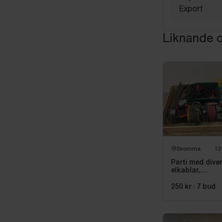
Export
Liknande o
Bromma
12
Parti med dive
elkablar,
kabelvindor oc
fördelningscen
250 kr
·
7
bud