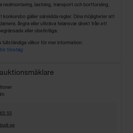
nedmontering, lastning, transport och bortforsling.
t konkursbo gäller särskilda regler. Dina möjligheter att
lamera, ångra eller utkräva felansvar direkt från ett
egränsade eller obefintliga.
fullständiga villkor för mer information:
 för företag
 auktionsmäklare
tioner
lm
 65 55
budi.se