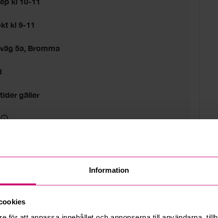
ep kl 10-11
kt kl 9-11
sväg 5a, Bromma
d
tider gäller
Information
cookies
e för att anpassa innehållet och annonserna till användarna, tillh