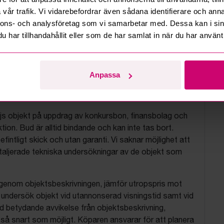
vår trafik. Vi vidarebefordrar även sådana identifierare och anna
nnons- och analysföretag som vi samarbetar med. Dessa kan i sin
har tillhandahållit eller som de har samlat in när du har använt 
Anpassa
tionsvillkor
js objekt på uppdrag av konkursbon, finansbolag och
tion. Bud är alltid bindande och kan inte tas bort.
befintligt skick och utan garanti. Vi saknar möjlighet att
aljerade tekniska undersökningar av de objekt som
 igenom objektsbeskrivningen, jämför utropspris mot
, undersök objekt vid utannonserad visningstid samt vid
d betydande avvikelse från objektsbeskrivning,
så snart som möjligt. Köparen ansvarar för att planera