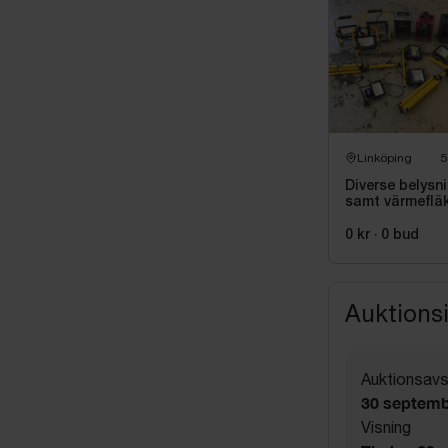
Linköping
5
Diverse belysn
samt värmeflä
0 kr
·
0
bud
Auktions
Auktionsavs
30 septemb
Visning