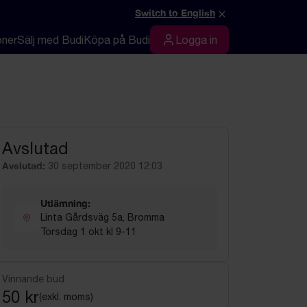
×
Switch to English
oner
Sälj med Budi
Köpa på Budi
Logga in
Logga in
Avslutad
Avslutad:
30 september 2020 12:03
Utlämning:
Linta Gårdsväg 5a, Bromma
Torsdag 1 okt kl 9-11
Vinnande bud
50 kr
(exkl. moms)