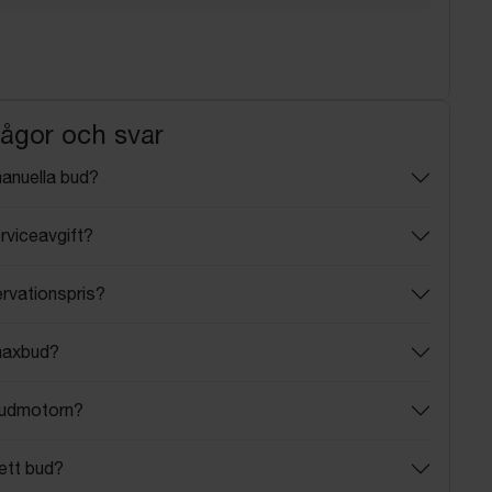
rågor och svar
manuella bud?
rviceavgift?
ervationspris?
maxbud?
budmotorn?
ett bud?