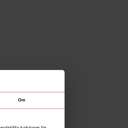
Om
andahålla funktioner för