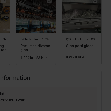
d 7h
Stockholm
7h 25m
Stockholm
7h 39m
ing
Parti med diverse
Glas parti glass
ktar
glas
0 kr
·
0
bud
1 200 kr
·
23
bud
information
lut
er 2020 12:03