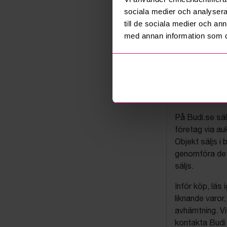
sociala medier och analysera 
till de sociala medier och a
med annan information som du 
Budis auk
På Budi.se säl
företag via auk
Objekt säljs i 
genomföra det
säljs.
Inför köp, läs
liknande varor
avhämtning. Vi
kontakta Budi 