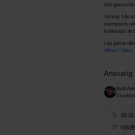
och genomföra 
Vid köp från et
exempelvis rek
konkursbo är b
Läs gärna våra 
Villkor
/
Villkor
Ansvarig
Budi Auk
Stockho
08-20
hello@