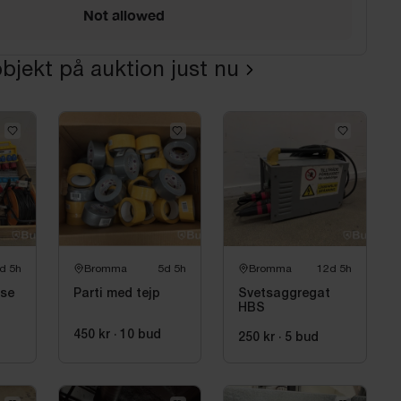
Not allowed
bjekt på auktion just nu
d 5h
Bromma
5d 5h
Bromma
12d 5h
rse
Parti med tejp
Svetsaggregat
HBS
h
450 kr
·
10
bud
traler
250 kr
·
5
bud