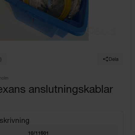
)
Dela
holm
exans anslutningskablar
skrivning
10/11601