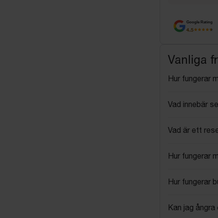
Google Rating
4.5
Vanliga f
Hur fungerar 
Vad innebär se
Vad är ett res
Hur fungerar 
Hur fungerar 
Kan jag ångra 