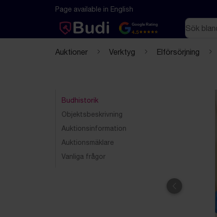
Hoppa till innehåll
Textbaserad (markdown) version av denna sida
Page available in English
Sök
Google Rating
4.5
Auktioner
Verktyg
Elförsörjning
Budhistorik
Objektsbeskrivning
Auktionsinformation
Auktionsmäklare
Vanliga frågor
Föregående