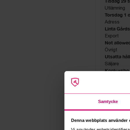
Tisdag 29 s
Utlämning
Torsdag 1 o
Adress
Linta Gård
Export
Not allowe
Övrigt
Utsatta håll
Säljare
Konkursbo
Samtycke
Denna webbplats använder 
Vi använder enhetsidentifierar